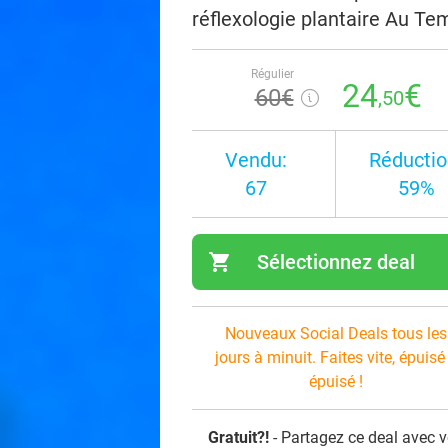
réflexologie plantaire Au Te
Régulier
24
€
60€
,50
Vendu:
Réductio
67
59%
shopping_cart
Sélectionnez deal
navi
Nouveaux Social Deals tous les
jours à minuit. Faites vite, épuisé
épuisé !
Gratuit?!
- Partagez ce deal avec 