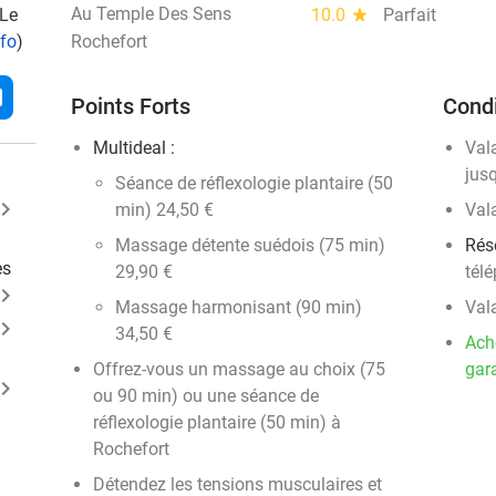
Au Temple Des Sens
 Le
10.0
star
Parfait
nfo
)
Rochefort
l
Points Forts
Condi
Multideal :
Val
jus
Séance de réflexologie plantaire (50
ard_arrow_right
min) 24,50 €
Val
Massage détente suédois (75 min)
Rés
es
29,90 €
tél
ard_arrow_right
Massage harmonisant (90 min)
Val
ard_arrow_right
34,50 €
Ach
Offrez-vous un massage au choix (75
gara
ard_arrow_right
ou 90 min) ou une séance de
réflexologie plantaire (50 min) à
Rochefort
Détendez les tensions musculaires et