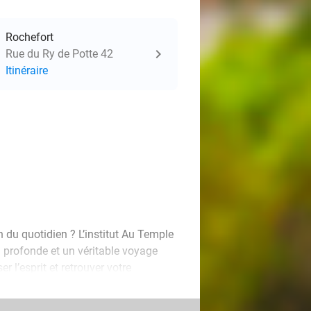
Rochefort
Rue du Ry de Potte 42
Itinéraire
 du quotidien ? L’institut Au Temple
 profonde et un véritable voyage
r l’esprit et retrouver votre
ge détente suédois (75 min) ou un
énergies, favoriser la relaxation et