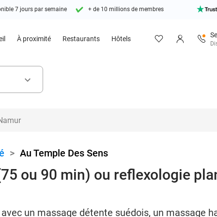
nible 7 jours par semaine
+ de 10 millions de membres
Se
il
À proximité
Restaurants
Hôtels
Di
keyboard_arrow_down
é
>
Au Temple Des Sens
75 ou 90 min) ou reflexologie plan
avec un massage détente suédois, un massage h