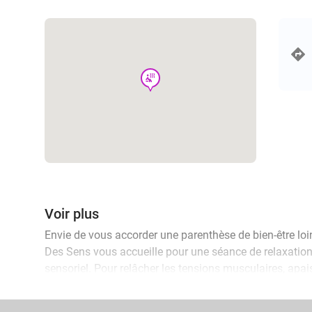
wellness
Voir plus
Envie de vous accorder une parenthèse de bien-être loin
Des Sens vous accueille pour une séance de relaxation
sensoriel. Pour relâcher les tensions musculaires, apaise
harmonie intérieure, laissez-vous tenter par un massa
massage harmonisant (90 min). Et pour rééquilibrer les 