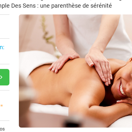
mple Des Sens : une parenthèse de sérénité
n:
gate_next
 =
vos