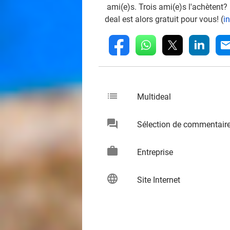
ami(e)s. Trois ami(e)s l'achètent?
deal est alors gratuit pour vous! (
i
whatsapp
linkedin
fb
mai
list
keybo
Multideal
chat
Sélection de commentair
keybo
work
keybo
Entreprise
language
keybo
Site Internet