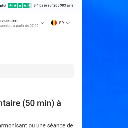
9,4
basé sur
205 983 avis
rvice client
FR
sponible à partir de 07:00
taire (50 min) à
armonisant ou une séance de