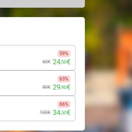
réflexologie plantaire (50 min).
donnez-vous aux mains expertes d’un
phère chaleureuse, vous serez
ur une expérience entièrement
hez prise… et savourez pleinement
59%
24
€
60€
,50
63%
29
€
80€
,90
66%
34
€
100€
,50