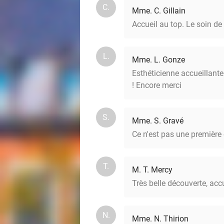
C.
Mme. C. Gillain
Accueil au top. Le soin d
L.
Mme. L. Gonze
Esthéticienne accueillante 
! Encore merci
S.
Mme. S. Gravé
Ce n'est pas une première e
T.
M. T. Mercy
Très belle découverte, acc
N.
Mme. N. Thirion