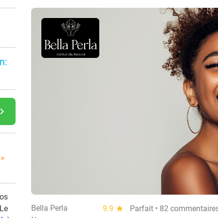
n:
gate_next
 =
vos
Bella Perla
 Le
9.9
star
Parfait • 82 commentaire