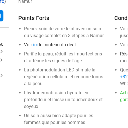
nfo
)
Namur
l
Points Forts
Condi
Prenez soin de votre teint avec un soin
Val
du visage complet en 3 étapes à Namur
jus
es
Voir
ici
le contenu du deal
Val
ard_arrow_right
Purifie la peau, réduit les imperfections
Rés
ard_arrow_right
et atténue les signes de l'âge
men
La photomodulation LED stimule la
Que
ard_arrow_right
régénération cellulaire et redonne tonus
+32
à la peau
Wha
L'hydradermabrasion hydrate en
Ach
profondeur et laisse un toucher doux et
gara
soyeux
Un soin aussi bien adapté pour les
femmes que pour les hommes