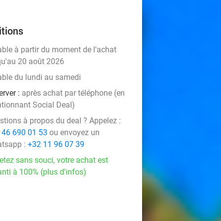
tions
able à partir du moment de l'achat
qu'au 20 août 2026
able du lundi au samedi
erver :
après achat par téléphone (en
tionnant Social Deal)
stions à propos du deal ? Appelez :
 46 690 01 53
ou envoyez un
tsapp :
+32 11 96 07 39
etez sans souci, votre achat est
nti à 100% (plus d'infos)