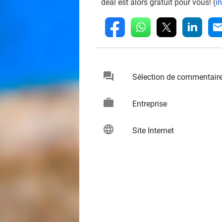
deal est alors gratuit pour vous! (
i
whatsapp
linkedin
fb
mai
chat
Sélection de commentair
keybo
work
keybo
Entreprise
language
keybo
Site Internet