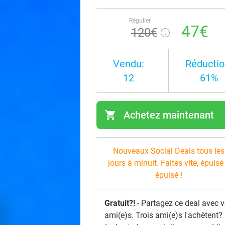
Régulier
47€
120€
Vendu:
Réductio
12
61%
shopping_cart
Achetez maintenant
navi
Nouveaux Social Deals tous les
jours à minuit. Faites vite, épuisé
épuisé !
Gratuit?!
- Partagez ce deal avec 
ami(e)s. Trois ami(e)s l'achètent?