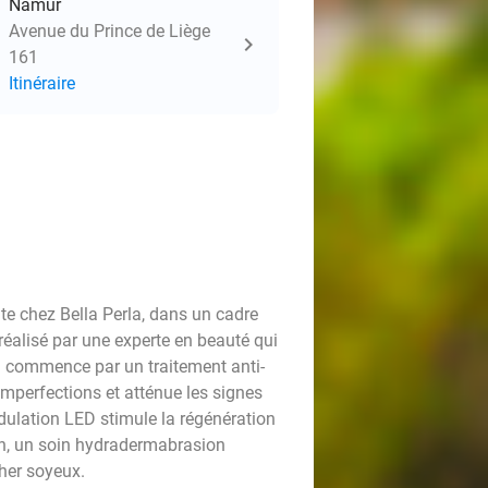
Namur
Avenue du Prince de Liège
161
Itinéraire
te chez Bella Perla, dans un cadre
réalisé par une experte en beauté qui
Il commence par un traitement anti-
 imperfections et atténue les signes
dulation LED stimule la régénération
nfin, un soin hydradermabrasion
cher soyeux.