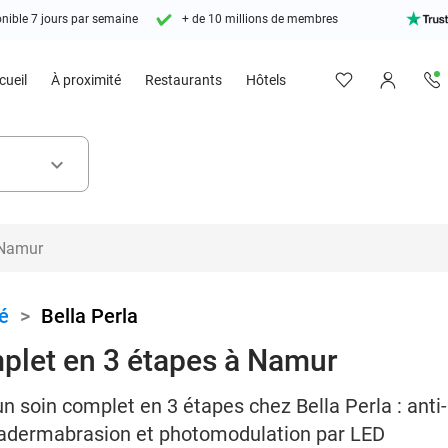
nible 7 jours par semaine
+ de 10 millions de membres
cueil
À proximité
Restaurants
Hôtels
keyboard_arrow_down
é
>
Bella Perla
plet en 3 étapes à Namur
n soin complet en 3 étapes chez Bella Perla : anti
ydradermabrasion et photomodulation par LED