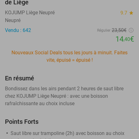
de Liège
KOJUMP Liège Neupré
9.7
star
Neupré
Vendu : 642
23
,50
€
Régulier
14
€
,40
Nouveaux Social Deals tous les jours à minuit. Faites
vite, épuisé = épuisé !
En résumé
Bondissez dans les airs pendant 2 heures de saut libre
chez KOJUMP Liège Neupré : avec une boisson
rafraîchissante au choix incluse
Points Forts
Saut libre sur trampoline (2h) avec boisson au choix