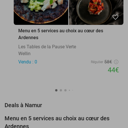
favorite_border
Menu en 5 services au choix au cœur des
Ardennes
Les Tables de la Pause Verte
Wellin
Vendu : 0
58€
Régulier
44€
favorite_border
Deals à Namur
Menu en 5 services au choix au cœur des
24%
NEW
Ardennes
TODAY