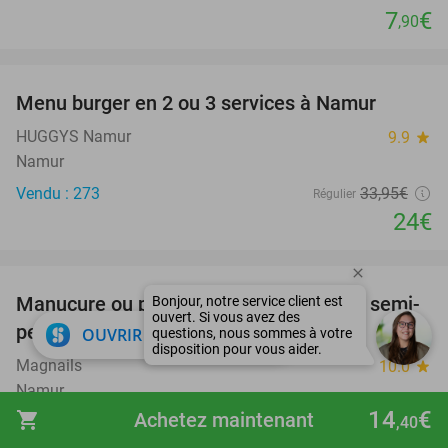
7
€
,90
favorite_border
Menu burger en 2 ou 3 services à Namur
29%
HUGGYS Namur
9.9
star
Namur
Vendu : 273
33
,95
€
Régulier
24€
favorite_border
Manucure ou pédicure + pose de vernis semi-
56%
permanent à Namur
close
OUVRIR DANS L'APPLI
Magnails
10.0
star
Namur
14
€
shopping_cart
Achetez maintenant
Vendu : 57
40€
,40
Régulier