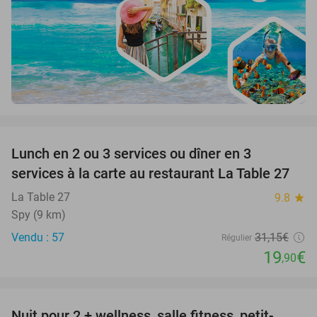
favorite_border
Lunch en 2 ou 3 services ou dîner en 3
36%
services à la carte au restaurant La Table 27
La Table 27
9.8
star
Spy (9 km)
Vendu : 57
31
,15
€
Régulier
19
€
,90
favorite_border
Nuit pour 2 + wellness, salle fitness, petit-