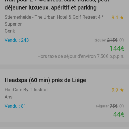
33%
déjeuner luxueux, apéritif et parking
Stiemerheide - The Urban Hotel & Golf Retreat 4 *
9.4
star
Superior
Genk
Vendu : 243
215€
Régulier
144€
Hors taxe de séjour d'environ 7,50€ p.p.p.n.
favorite_border
Headspa (60 min) près de Liège
41%
HairCare By T Institut
9.9
star
Ans
Vendu : 81
75€
Régulier
44€
favorite_border