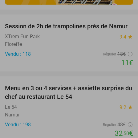
favorite_border
Session de 2h de trampolines près de Namur
39%
XTrem Fun Park
9.4
star
Floreffe
Vendu : 118
18€
Régulier
11€
favorite_border
Menu en 3 ou 4 services + assiette surprise du
32%
chef au restaurant Le 54
Le 54
9.2
star
Namur
Vendu : 198
48€
Régulier
32
€
,50