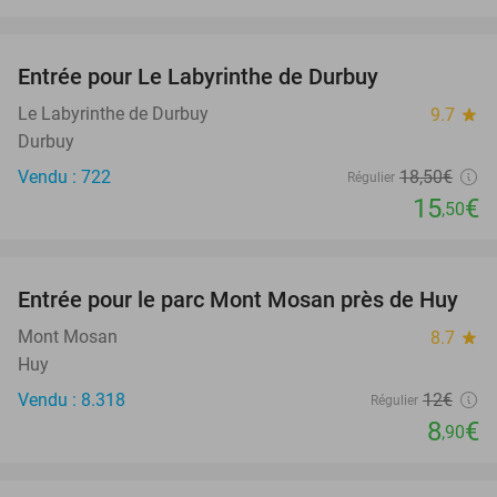
favorite_border
Entrée pour Le Labyrinthe de Durbuy
16%
Le Labyrinthe de Durbuy
9.7
star
Durbuy
Vendu : 722
18
,50
€
Régulier
15
€
,50
favorite_border
Entrée pour le parc Mont Mosan près de Huy
26%
Mont Mosan
8.7
star
Huy
Vendu : 8.318
12€
Régulier
8
€
,90
favorite_border