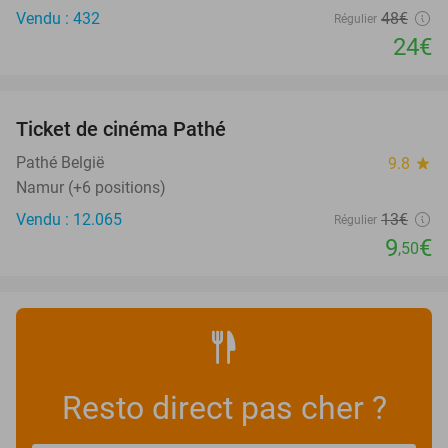
Vendu : 432
48€
Régulier
24€
favorite_border
Ticket de cinéma Pathé
27%
Pathé België
9.8
star
Namur (+6 positions)
Vendu : 12.065
13€
Régulier
9
€
,50
Resto direct pas cher ?