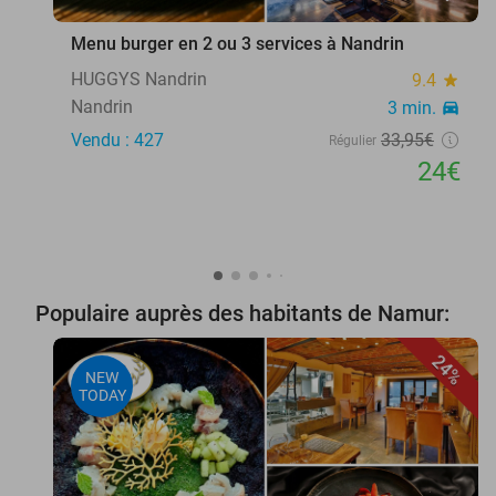
Menu burger en 2 ou 3 services à Nandrin
HUGGYS Nandrin
9.4
star
Nandrin
3 min.
directions_car
Vendu : 427
33
,95
€
Régulier
24€
Populaire auprès des habitants de Namur:
24%
NEW
TODAY