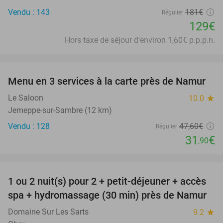
Vendu : 143
181€
Régulier
129€
Hors taxe de séjour d'environ 1,60€ p.p.p.n.
favorite_border
Menu en 3 services à la carte près de Namur
33%
Le Saloon
10.0
star
Jemeppe-sur-Sambre (12 km)
Vendu : 128
47
,60
€
Régulier
31
€
,90
favorite_border
1 ou 2 nuit(s) pour 2 + petit-déjeuner + accès
30%
spa + hydromassage (30 min) près de Namur
Domaine Sur Les Sarts
9.2
star