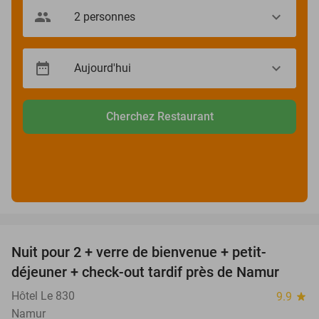
Cherchez Restaurant
favorite_border
Nuit pour 2 + verre de bienvenue + petit-
29%
déjeuner + check-out tardif près de Namur
Hôtel Le 830
9.9
star
Namur