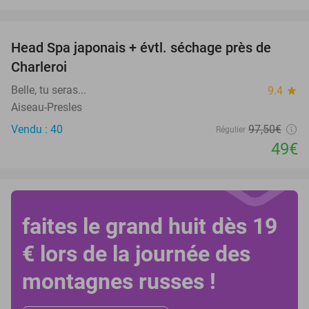
favorite_border
Head Spa japonais + évtl. séchage près de
50%
Charleroi
Belle, tu seras...
9.4
star
Aiseau-Presles
Vendu : 40
97
,50
€
Régulier
49€
faites le grand huit dès 19
€ lors de la journée des
montagnes russes !