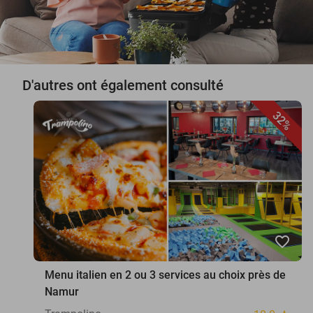
D'autres ont également consulté
32%
favorite_border
Menu italien en 2 ou 3 services au choix près de
Namur