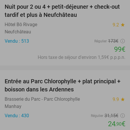
Nuit pour 2 ou 4 + petit-déjeuner + check-out
43%
tardif et plus à Neufchâteau
Hôtel Bô Rivage
9.2
star
Neufchâteau
Vendu : 513
173€
Régulier
99€
Hors taxe de séjour d'environ 1,59€ p.p.p.n.
favorite_border
Entrée au Parc Chlorophylle + plat principal +
20%
boisson dans les Ardennes
Brasserie du Parc - Parc Chlorophylle
9.9
star
Manhay
Vendu : 430
31
,15
€
Régulier
24
€
,90