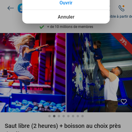
Ouvrir
Découvrez + de 15.000 deals
Disponible 7 jours par semaine
Annuler
Disponible à partir d
+ de 10 millions de membres
9,4
basé sur
205 975 avis
39%
Découvrez + de 15.000 deals
Disponible 7 jours par semaine
+ de 10 millions de membres
favorite_border
Saut libre (2 heures) + boisson au choix près