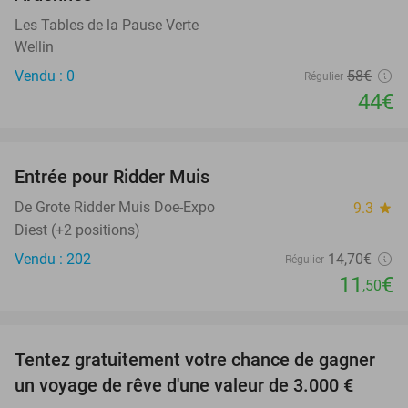
Les Tables de la Pause Verte
Wellin
Vendu : 0
58€
Régulier
44€
favorite_border
Entrée pour Ridder Muis
22%
NEW
TODAY
De Grote Ridder Muis Doe-Expo
9.3
star
Diest (+2 positions)
Vendu : 202
14
,70
€
Régulier
11
€
,50
favorite_border
Tentez gratuitement votre chance de gagner
un voyage de rêve d'une valeur de 3.000 €