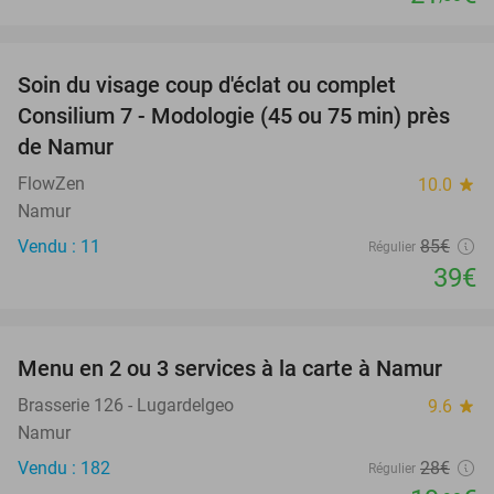
favorite_border
Soin du visage coup d'éclat ou complet
54%
Consilium 7 - Modologie (45 ou 75 min) près
de Namur
FlowZen
10.0
star
Namur
Vendu : 11
85€
Régulier
39€
favorite_border
Menu en 2 ou 3 services à la carte à Namur
29%
Brasserie 126 - Lugardelgeo
9.6
star
Namur
Vendu : 182
28€
Régulier