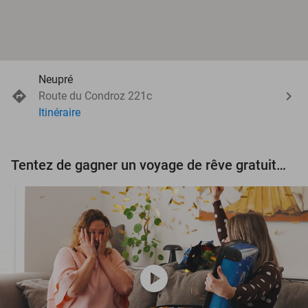
Neupré
Route du Condroz 221c
Itinéraire
Tentez de gagner un voyage de rêve gratuit d'une valeur de 3.000 € !
play_circle