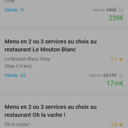
Ohey
Vendu : 9
340€
Régulier
239€
favorite_border
Menu en 2 ou 3 services au choix au
41%
restaurant Le Mouton Blanc
Le Mouton Blanc Ohey
9.1
star
Ohey (14 km)
Vendu : 62
30
,15
€
Régulier
17
€
,90
favorite_border
Menu en 2 ou 3 services au choix au
39%
restaurant Oh la vache !
Oh la vache !
9.4
star