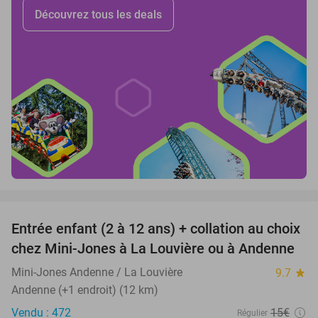
Découvrez tous les deals
favorite_border
Entrée enfant (2 à 12 ans) + collation au choix
47%
chez Mini-Jones à La Louvière ou à Andenne
Mini-Jones Andenne / La Louvière
9.7
star
Andenne (+1 endroit) (12 km)
Vendu : 472
15€
Régulier