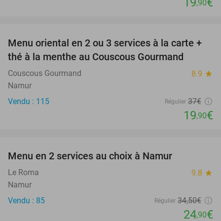
19
€
,90
favorite_border
Menu oriental en 2 ou 3 services à la carte +
46%
thé à la menthe au Couscous Gourmand
Couscous Gourmand
8.9
star
Namur
Vendu : 115
37€
Régulier
19
€
,90
favorite_border
Menu en 2 services au choix à Namur
28%
Le Roma
9.8
star
Namur
Vendu : 85
34
,50
€
Régulier
24
€
,90