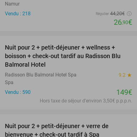
Namur
Vendu : 218
44
,20
€
Régulier
26
€
,90
favorite_border
Nuit pour 2 + petit-déjeuner + wellness +
boisson + check-out tardif au Radisson Blu
Balmoral Hotel
Radisson Blu Balmoral Hotel Spa
9.2
star
Spa
149€
Vendu : 590
Hors taxe de séjour d'environ 3,50€ p.p.p.n.
favorite_border
Nuit pour 2 + petit-déjeuner + verre de
bienvenue + check-out tardif à Spa