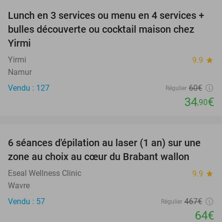
Lunch en 3 services ou menu en 4 services +
42%
bulles découverte ou cocktail maison chez
Yirmi
Yirmi
9.9
star
Namur
Vendu : 127
60€
Régulier
34
€
,90
favorite_border
6 séances d'épilation au laser (1 an) sur une
86%
zone au choix au cœur du Brabant wallon
Eseal Wellness Clinic
9.9
star
Wavre
Vendu : 57
467€
Régulier
64€