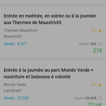
favorite_border
Entrée en matinée, en soirée ou à la journée
25%
aux Thermes de Maastricht
Thermen Maastricht
9.7
star
Maastricht
Vendu : 4.377
36€
Régulier
27€
favorite_border
Entrée à la journée au parc Mondo Verde +
25%
nourriture et boissons à volonté
Mondo Verde
8.3
star
Landgraaf
Vendu : 32.339
28
,50
€
Régulier
21
€
,50