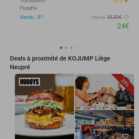
Trampolino
10.0
star
Floreffe
Vendu : 97
35
,30
€
Régulier
24€
Deals à proximité de KOJUMP Liège
Neupré
29%
favorite_border