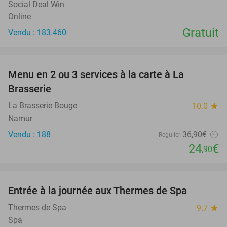
Social Deal Win
Online
Gratuit
Vendu : 183.460
favorite_border
Menu en 2 ou 3 services à la carte à La
33%
Brasserie
La Brasserie Bouge
10.0
star
Namur
Vendu : 188
36
,90
€
Régulier
24
€
,90
favorite_border
Entrée à la journée aux Thermes de Spa
50%
Thermes de Spa
9.7
star
Spa