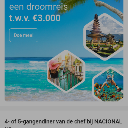
een droomreis
t.w.v. €3.000
Doe mee!
favorite_border
4- of 5-gangendiner van de chef bij NACIONAL
32%