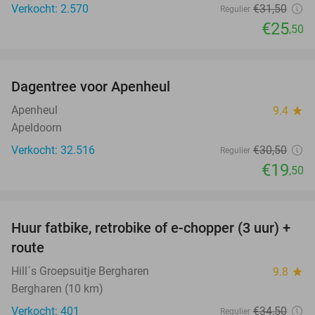
Verkocht: 2.570
€31
,50
Regulier
€25
,50
favorite_border
Dagentree voor Apenheul
36%
Apenheul
9.4
star
Apeldoorn
Verkocht: 32.516
€30
,50
Regulier
€19
,50
favorite_border
Huur fatbike, retrobike of e-chopper (3 uur) +
35%
route
Hill´s Groepsuitje Bergharen
9.8
star
Bergharen (10 km)
Verkocht: 401
€34
,50
Regulier