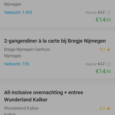
Nijmegen
Verkocht: 1.093
€17
Regulier
€14
,95
favorite_border
2-gangendiner à la carte bij Bregje Nijmegen
12%
Bregje Nijmegen Centrum
9.2
star
Nijmegen
Verkocht: 735
€17
Regulier
€14
,95
favorite_border
All-inclusive overnachting + entree
25%
Wunderland Kalkar
Wunderland Kalkar
8.9
star
Kalkar