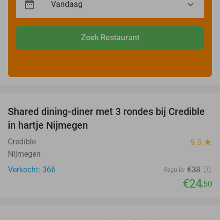
Zoek Restaurant
favorite_border
Shared dining-diner met 3 rondes bij Credible
36%
in hartje Nijmegen
Credible
9.5
star
Nijmegen
Verkocht: 366
€38
Regulier
€24
,50
favorite_border