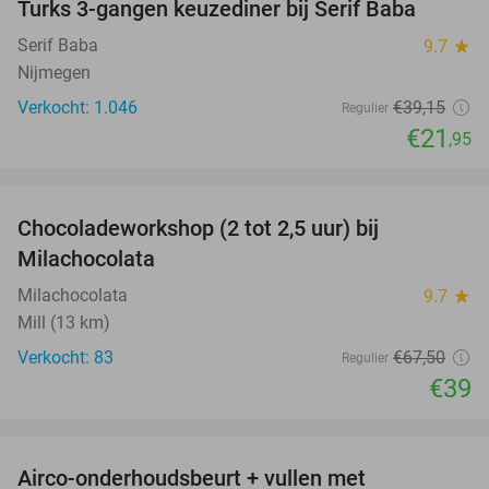
Turks 3-gangen keuzediner bij Serif Baba
44%
Serif Baba
9.7
star
Nijmegen
Verkocht: 1.046
€39
,15
Regulier
€21
,95
favorite_border
Chocoladeworkshop (2 tot 2,5 uur) bij
42%
Milachocolata
Milachocolata
9.7
star
Mill (13 km)
Verkocht: 83
€67
,50
Regulier
€39
favorite_border
Airco-onderhoudsbeurt + vullen met
57%