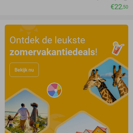
€22
,50
Ontdek de leukste
zomervakantiedeals
!
Bekijk nu