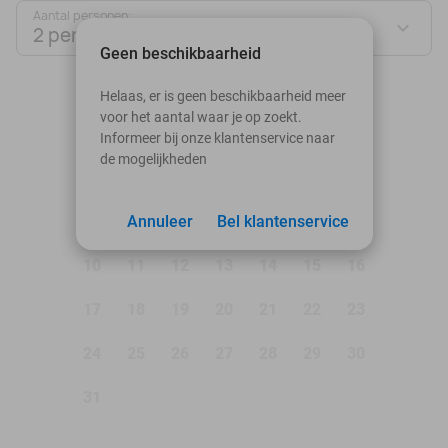
Aantal personen:
2 personen
Geen beschikbaarheid
augustus 2026
Helaas, er is geen beschikbaarheid meer
voor het aantal waar je op zoekt.
Ma
Di
Wo
Do
Vr
Za
Zo
Informeer bij onze klantenservice naar
de mogelijkheden
1
2
3
Annuleer
4
5
Bel klantenservice
6
7
8
9
10
11
12
13
14
15
16
17
18
19
20
21
22
23
24
25
26
27
28
29
30
31