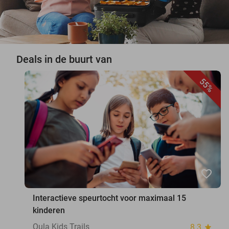
Deals in de buurt van
55%
favorite_border
Interactieve speurtocht voor maximaal 15
kinderen
Qula Kids Trails
8.3
star