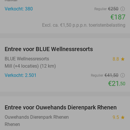
Verkocht: 380
€250
Regulier
€187
Excl. ca. €1,50 p.p.p.n. toeristenbelasting
favorite_border
Entree voor BLUE Wellnessresorts
48%
BLUE Wellnessresorts
8.8
star
Mill (+4 locaties) (12 km)
Verkocht: 2.501
€41
,50
Regulier
€21
,50
favorite_border
Entree voor Ouwehands Dierenpark Rhenen
19%
Ouwehands Dierenpark Rhenen
9.5
star
Rhenen