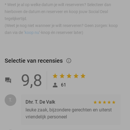
*
Weet je al op welke datum je wilt reserveren? Selecteer dan
hierboven de datum en reserveer en koop jouw Social Deal
tegelijkertijd.
(Weet je nog niet wanneer je wilt reserveren? Geen zorgen: koop
dan via de ‘
koop nu
’-knop én reserveer later)
Selectie van recensies
info_outlined
9,8
61
T.
Dhr. T. De Valk
leuke zaak, bijzondere gerechten en uiterst
vriendelijk personeel