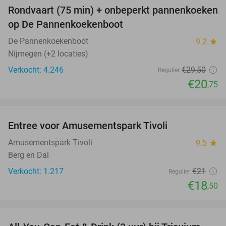
Rondvaart (75 min) + onbeperkt pannenkoeken
30%
op De Pannenkoekenboot
De Pannenkoekenboot
9.2
star
Nijmegen (+2 locaties)
Verkocht: 4.246
€29
,50
Regulier
€20
,75
favorite_border
Entree voor Amusementspark Tivoli
12%
Amusementspark Tivoli
9.5
star
Berg en Dal
Verkocht: 1.217
€21
Regulier
€18
,50
favorite_border