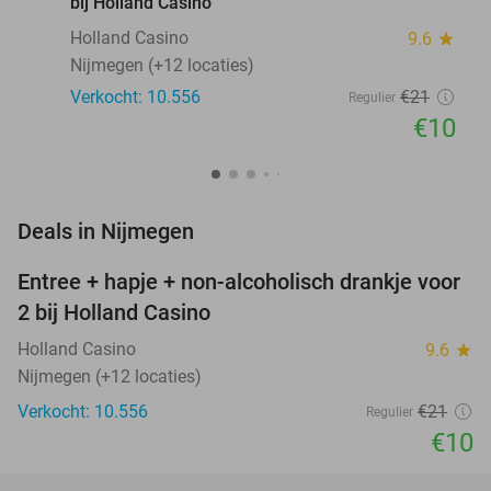
bij Holland Casino
Holland Casino
9.6
star
Nijmegen (+12 locaties)
Verkocht: 10.556
€21
Regulier
€10
favorite_border
Deals in Nijmegen
Entree + hapje + non-alcoholisch drankje voor
52%
2 bij Holland Casino
Holland Casino
9.6
star
Nijmegen (+12 locaties)
Verkocht: 10.556
€21
Regulier
€10
favorite_border