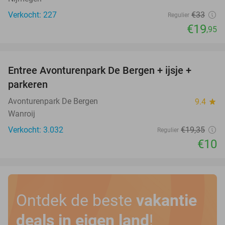
Verkocht: 227
€33
Regulier
€19
,95
favorite_border
Entree Avonturenpark De Bergen + ijsje +
48%
parkeren
Avonturenpark De Bergen
9.4
star
Wanroij
Verkocht: 3.032
€19
,35
Regulier
€10
Ontdek de beste
vakantie
deals in eigen land
!