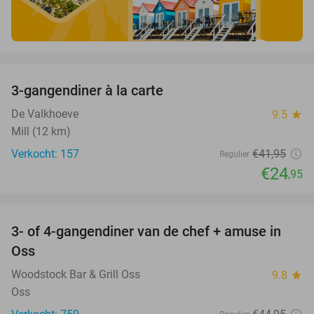
favorite_border
3-gangendiner à la carte
41%
De Valkhoeve
9.5
star
Mill (12 km)
Verkocht: 157
€41
,95
Regulier
€24
,95
favorite_border
3- of 4-gangendiner van de chef + amuse in
34%
Oss
Woodstock Bar & Grill Oss
9.8
star
Oss