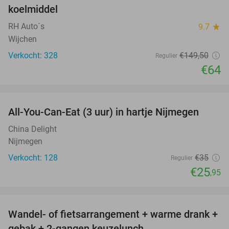
koelmiddel
RH Auto´s
9.7
star
Wijchen
Verkocht: 328
€149
,50
Regulier
€64
favorite_border
All-You-Can-Eat (3 uur) in hartje Nijmegen
26%
China Delight
Nijmegen
Verkocht: 128
€35
Regulier
€25
,95
favorite_border
Wandel- of fietsarrangement + warme drank +
46%
gebak + 2-gangen keuzelunch