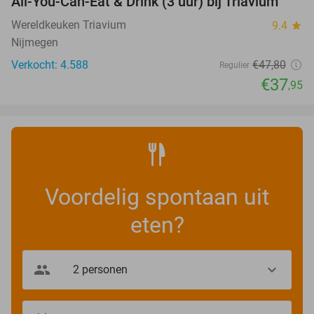
All-You-Can-Eat & Drink (3 uur) bij Triavium
21%
Wereldkeuken Triavium
9.4
star
Nijmegen
Verkocht: 4.588
€47
,80
Regulier
€37
,95
Voordelig spontaan uit
eten?