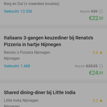
Berg en Dal (+ meerdere locaties)
Verkocht: 13.356
€39
Regulier
€22
,50
favorite_border
Italiaans 3-gangen keuzediner bij Renato's
31%
Pizzeria in hartje Nijmegen
Renato´s Pizzeria Nijmegen
9.8
star
Nijmegen
Verkocht: 1.468
€35
,95
Regulier
€24
,95
favorite_border
Shared dining-diner bij Little India
40%
Little India Nijmegen
9.2
star
Nijmegen