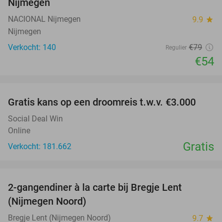
Nijmegen
NACIONAL Nijmegen
9.9
star
Nijmegen
Verkocht: 140
€79
Regulier
€54
favorite_border
Gratis kans op een droomreis t.w.v. €3.000
Social Deal Win
Online
Gratis
Verkocht: 181.662
favorite_border
2-gangendiner à la carte bij Bregje Lent
12%
(Nijmegen Noord)
Bregje Lent (Nijmegen Noord)
9.7
star