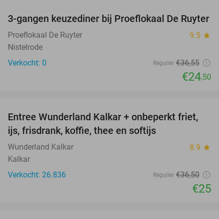
3-gangen keuzediner bij Proeflokaal De Ruyter
33%
NEW
TODAY
Proeflokaal De Ruyter
9.5
star
Nistelrode
Verkocht: 0
€36
,55
Regulier
€24
,50
favorite_border
Entree Wunderland Kalkar + onbeperkt friet,
32%
ijs, frisdrank, koffie, thee en softijs
Wunderland Kalkar
8.9
star
Kalkar
Verkocht: 26.836
€36
,50
Regulier
€25
favorite_border