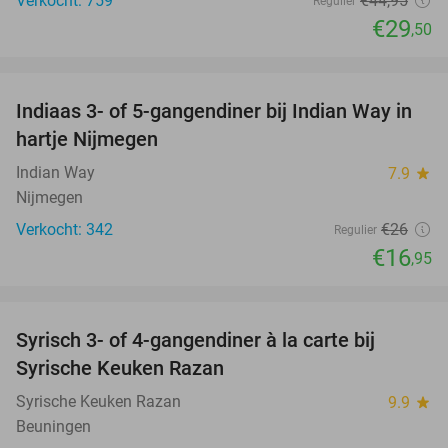
Verkocht: 759
€44
,95
Regulier
€29
,50
favorite_border
Indiaas 3- of 5-gangendiner bij Indian Way in
35%
hartje Nijmegen
Indian Way
7.9
star
Nijmegen
Verkocht: 342
€26
Regulier
€16
,95
favorite_border
Syrisch 3- of 4-gangendiner à la carte bij
28%
Syrische Keuken Razan
Syrische Keuken Razan
9.9
star
Beuningen