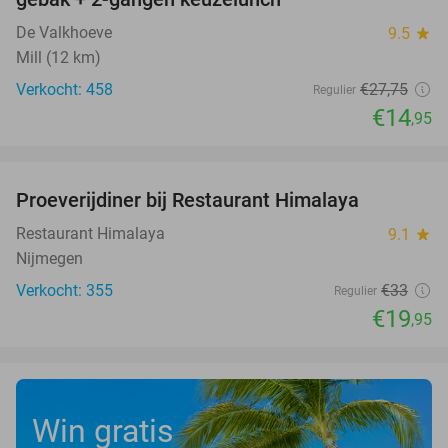
De Valkhoeve
9.5
star
Mill (12 km)
Verkocht: 458
€27
,75
Regulier
€14
,95
favorite_border
Proeverijdiner bij Restaurant Himalaya
40%
Restaurant Himalaya
9.1
star
Nijmegen
Verkocht: 355
€33
Regulier
€19
,95
Win gratis