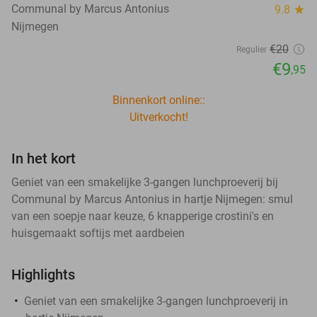
Communal by Marcus Antonius
9.8
star
Nijmegen
€20
Regulier
€9
,95
Binnenkort online::
Uitverkocht!
In het kort
Geniet van een smakelijke 3-gangen lunchproeverij bij
Communal by Marcus Antonius in hartje Nijmegen: smul
van een soepje naar keuze, 6 knapperige crostini's en
huisgemaakt softijs met aardbeien
Highlights
Geniet van een smakelijke 3-gangen lunchproeverij in