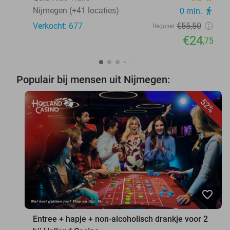
Nijmegen (+41 locaties)
0 min.
directions_walk
Verkocht: 677
€55
,50
Regulier
€24
,75
Populair bij mensen uit Nijmegen:
52%
favorite_border
Entree + hapje + non-alcoholisch drankje voor 2