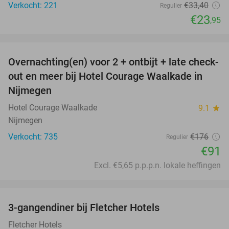
Verkocht: 221
€33
,40
Regulier
€23
,95
favorite_border
Overnachting(en) voor 2 + ontbijt + late check-
48%
out en meer bij Hotel Courage Waalkade in
Nijmegen
Hotel Courage Waalkade
9.1
star
Nijmegen
Verkocht: 735
€176
Regulier
€91
Excl. €5,65 p.p.p.n. lokale heffingen
favorite_border
3-gangendiner bij Fletcher Hotels
42%
Fletcher Hotels