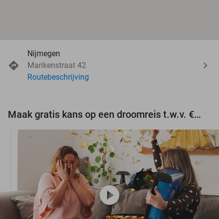
Nijmegen
Marikenstraat 42
Routebeschrijving
Maak gratis kans op een droomreis t.w.v. €3.000!
play_circle