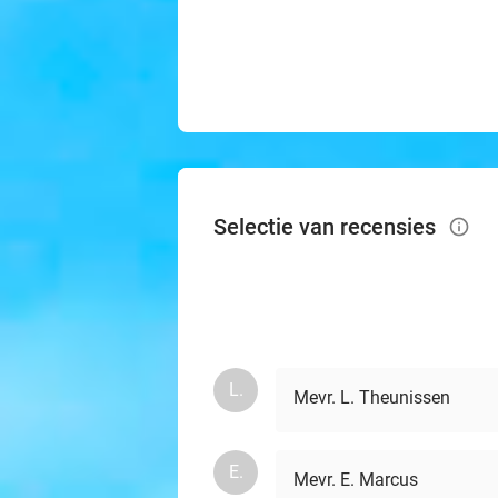
Selectie van recensies
info_outlined
L.
Mevr. L. Theunissen
E.
Mevr. E. Marcus