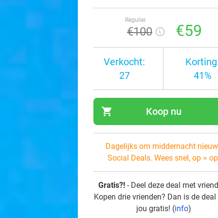
Regulier
€59
€100
Verkocht:
Korting
27
41%
shopping_cart
Koop nu
navi
Dagelijks om middernacht nieuw
Social Deals. Wees snel, op = op
Gratis?!
- Deel deze deal met vrien
Kopen drie vrienden? Dan is de deal
jou gratis! (
info
)