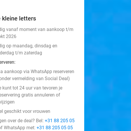
 kleine letters
dig vanaf moment van aankoop t/m
okt 2026
dig op maandag, dinsdag en
derdag t/m zaterdag
erveren:
a aankoop via WhatsApp reserveren
onder vermelding van Social Deal)
e kunt tot 24 uur van tevoren je
eservering gratis annuleren of
ijzigen
el geschikt voor vrouwen
gen over de deal? Bel:
+31 88 205 05
f WhatsApp met:
+31 88 205 05 05