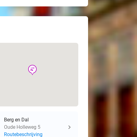
wellness
Berg en Dal
Oude Holleweg 5
Routebeschrijving