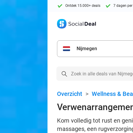
Ontdek 15.000+ deals
7 dagen per
Nijmegen
Overzicht
>
Wellness & Bea
Verwenarrangemen
Kom volledig tot rust en gen
massages, een rugverzorging