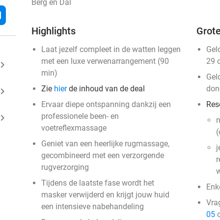
Berg en Dal
l
Highlights
Grote
Laat jezelf compleet in de watten leggen
Gel
met een luxe verwenarrangement (90
29 
ard_arrow_right
min)
Gel
Zie
hier
de inhoud van de deal
don
ard_arrow_right
Ervaar diepe ontspanning dankzij een
Res
professionele been- en
ard_arrow_right
n
voetreflexmassage
(
Geniet van een heerlijke rugmassage,
j
gecombineerd met een verzorgende
r
rugverzorging
w
Tijdens de laatste fase wordt het
Enk
masker verwijderd en krijgt jouw huid
Vra
een intensieve nabehandeling
05
o