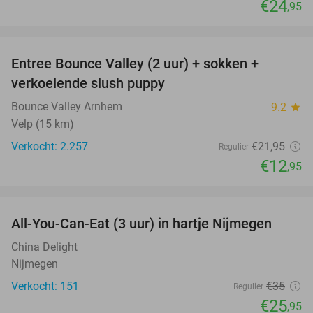
€24
,95
favorite_border
Entree Bounce Valley (2 uur) + sokken +
41%
verkoelende slush puppy
Bounce Valley Arnhem
9.2
star
Velp (15 km)
Verkocht: 2.257
€21
,95
Regulier
€12
,95
favorite_border
All-You-Can-Eat (3 uur) in hartje Nijmegen
26%
China Delight
Nijmegen
Verkocht: 151
€35
Regulier
€25
,95