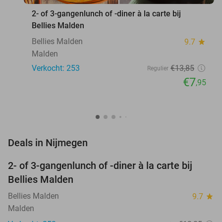
2- of 3-gangenlunch of -diner à la carte bij
Bellies Malden
Bellies Malden
9.7
star
Malden
Verkocht: 253
€13
,85
Regulier
€7
,95
favorite_border
Deals in Nijmegen
2- of 3-gangenlunch of -diner à la carte bij
43%
Bellies Malden
Bellies Malden
9.7
star
Malden