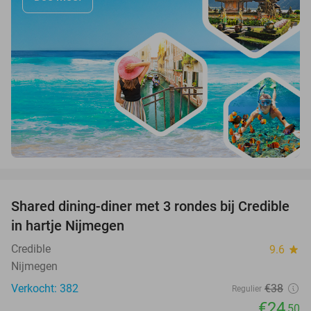
favorite_border
Shared dining-diner met 3 rondes bij Credible
36%
in hartje Nijmegen
Credible
9.6
star
Nijmegen
Verkocht: 382
€38
Regulier
€24
,50