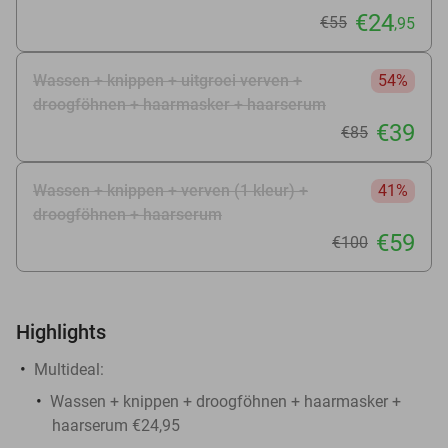
€24
€55
,95
Wassen + knippen + uitgroei verven +
54%
droogföhnen + haarmasker + haarserum
€39
€85
Wassen + knippen + verven (1 kleur) +
41%
droogföhnen + haarserum
€59
€100
Highlights
Multideal:
Wassen + knippen + droogföhnen + haarmasker +
haarserum €24,95