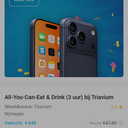
favorite_border
All-You-Can-Eat & Drink (3 uur) bij Triavium
21%
Wereldkeuken Triavium
9.4
star
Nijmegen
Verkocht: 4.648
€47
,80
Regulier