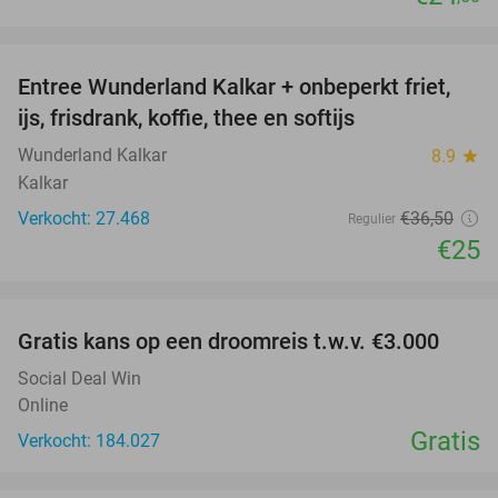
favorite_border
Entree Wunderland Kalkar + onbeperkt friet,
32%
ijs, frisdrank, koffie, thee en softijs
Wunderland Kalkar
8.9
star
Kalkar
Verkocht: 27.468
€36
,50
Regulier
€25
favorite_border
Gratis kans op een droomreis t.w.v. €3.000
Social Deal Win
Online
Gratis
Verkocht: 184.027
favorite_border