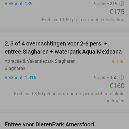
Verkocht: 139
€219
Regulier
€175
Excl. ca. €1,69 p.p.p.n. toeristenbelasting
favorite_border
2, 3 of 4 overnachtingen voor 2-6 pers. +
55%
entree Slagharen + waterpark Aqua Mexicana
Attractie & Vakantiepark Slagharen
8.8
star
Slagharen
Verkocht: 1.316
€355
Regulier
€160
Excl. ca. €8,50 per accommodatie per nacht aan lokale
heffingen
favorite_border
Entree voor DierenPark Amersfoort
24%