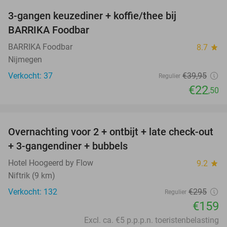
3-gangen keuzediner + koffie/thee bij
44%
BARRIKA Foodbar
BARRIKA Foodbar
8.7
star
Nijmegen
Verkocht: 37
€39
,95
Regulier
€22
,50
favorite_border
Overnachting voor 2 + ontbijt + late check-out
46%
+ 3-gangendiner + bubbels
Hotel Hoogeerd by Flow
9.2
star
Niftrik (9 km)
Verkocht: 132
€295
Regulier
€159
Excl. ca. €5 p.p.p.n. toeristenbelasting