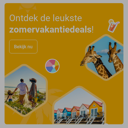
Ontdek de leukste
zomervakantiedeals
!
Bekijk nu