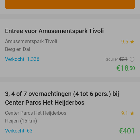
favorite_border
Entree voor Amusementspark Tivoli
12%
Amusementspark Tivoli
9.5
star
Berg en Dal
Verkocht: 1.336
€21
Regulier
€18
,50
favorite_border
3, 4 of 7 overnachtingen (4 tot 6 pers.) bij
Center Parcs Het Heijderbos
Center Parcs Het Heijderbos
9.1
star
Heijen (15 km)
€401
Verkocht: 63