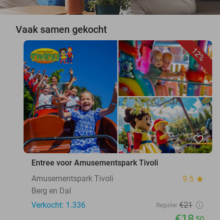
Vaak samen gekocht
12%
favorite_border
Entree voor Amusementspark Tivoli
Amusementspark Tivoli
9.5
star
Berg en Dal
Verkocht: 1.336
€21
Regulier
€18
,50