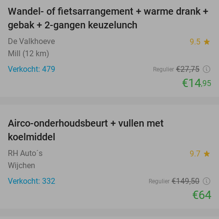
Wandel- of fietsarrangement + warme drank +
46%
gebak + 2-gangen keuzelunch
De Valkhoeve
9.5
star
Mill (12 km)
Verkocht: 479
€27
,75
Regulier
€14
,95
favorite_border
Airco-onderhoudsbeurt + vullen met
57%
koelmiddel
RH Auto´s
9.7
star
Wijchen
Verkocht: 332
€149
,50
Regulier
€64