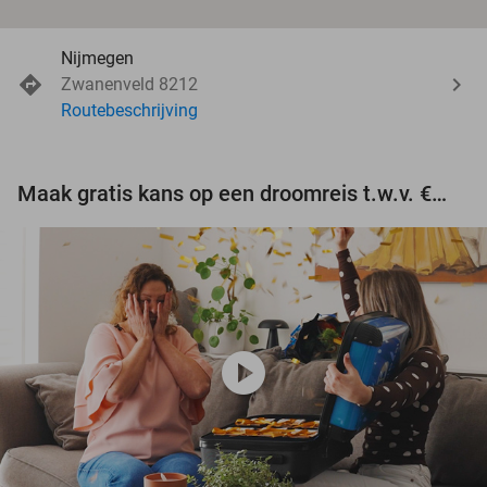
Nijmegen
Zwanenveld 8212
Routebeschrijving
Maak gratis kans op een droomreis t.w.v. €3.000!
play_circle