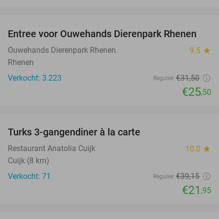
favorite_border
Entree voor Ouwehands Dierenpark Rhenen
19%
Ouwehands Dierenpark Rhenen
9.5
star
Rhenen
Verkocht: 3.223
€31
,50
Regulier
€25
,50
favorite_border
Turks 3-gangendiner à la carte
44%
Restaurant Anatolia Cuijk
10.0
star
Cuijk (8 km)
Verkocht: 71
€39
,15
Regulier
€21
,95
favorite_border