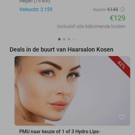
Heijen (15 km)
Verkocht: 2.159
€148
Regulier
€129
Inclusief alle bijkomende kosten
Deals in de buurt van Haarsalon Kosen
62%
favorite_border
PMU naar keuze of 1 of 3 Hydro Lips-