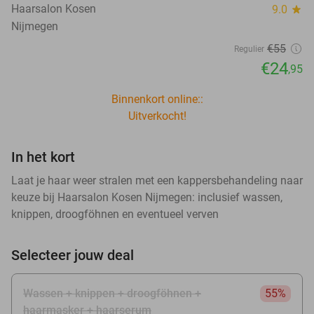
Haarsalon Kosen
9.0
star
Nijmegen
€55
Regulier
€24
,95
Binnenkort online::
Uitverkocht!
In het kort
Laat je haar weer stralen met een kappersbehandeling naar
keuze bij Haarsalon Kosen Nijmegen: inclusief wassen,
knippen, droogföhnen en eventueel verven
Selecteer jouw deal
Wassen + knippen + droogföhnen +
55%
haarmasker + haarserum