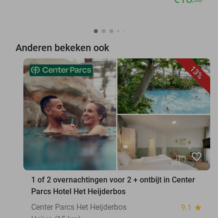
Anderen bekeken ook
13%
favorite_border
1 of 2 overnachtingen voor 2 + ontbijt in Center
Parcs Hotel Het Heijderbos
Center Parcs Het Heijderbos
9.1
star