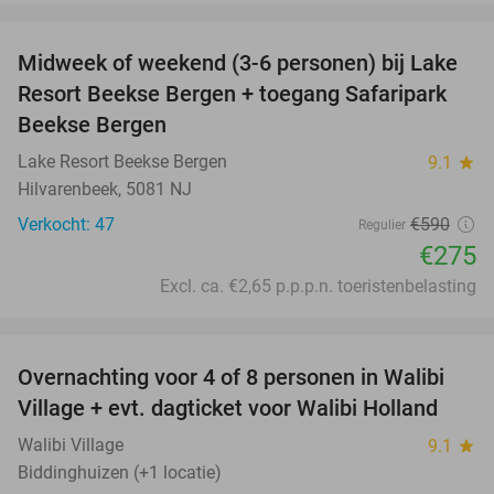
favorite_border
Midweek of weekend (3-6 personen) bij Lake
53%
Resort Beekse Bergen + toegang Safaripark
Beekse Bergen
Lake Resort Beekse Bergen
9.1
star
Hilvarenbeek, 5081 NJ
Verkocht: 47
€590
Regulier
€275
Excl. ca. €2,65 p.p.p.n. toeristenbelasting
favorite_border
Overnachting voor 4 of 8 personen in Walibi
20%
Village + evt. dagticket voor Walibi Holland
Walibi Village
9.1
star
Biddinghuizen (+1 locatie)