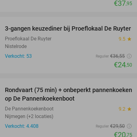
€37
,95
favorite_border
3-gangen keuzediner bij Proeflokaal De Ruyter
33%
Proeflokaal De Ruyter
9.5
star
Nistelrode
Verkocht: 53
€36
,55
Regulier
€24
,50
favorite_border
Rondvaart (75 min) + onbeperkt pannenkoeken
30%
op De Pannenkoekenboot
De Pannenkoekenboot
9.2
star
Nijmegen (+2 locaties)
Verkocht: 4.408
€29
,50
Regulier
€20
,75