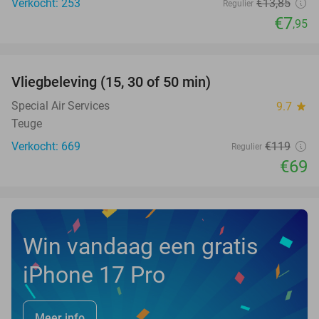
Verkocht: 253
€13
,85
Regulier
€7
,95
favorite_border
Vliegbeleving (15, 30 of 50 min)
42%
Special Air Services
9.7
star
Teuge
Verkocht: 669
€119
Regulier
€69
Win vandaag een gratis
iPhone 17 Pro
Meer info