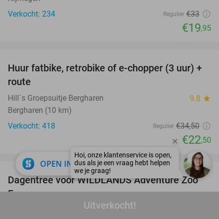
Verkocht: 234
€33
Regulier
€19
,95
favorite_border
Huur fatbike, retrobike of e-chopper (3 uur) +
35%
route
Hill´s Groepsuitje Bergharen
9.8
star
Bergharen (10 km)
Verkocht: 418
€34
,50
Regulier
€22
,50
favorite_border
close
OPEN IN APP
Dagentree voor WILDLANDS Adventure Zoo
24%
Emmen
Uitverkocht!
WILDLANDS Adventure Zoo Emmen
9.6
star