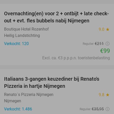
favorite_border
Overnachting(en) voor 2 + ontbijt + late check-
53%
out + evt. fles bubbels nabij Nijmegen
Boutique Hotel Rozenhof
9.0
star
Heilig Landstichting
Verkocht: 120
€211
Regulier
€99
Excl. ca. €3 p.p.p.n. toeristenbelasting
favorite_border
Italiaans 3-gangen keuzediner bij Renato's
31%
Pizzeria in hartje Nijmegen
Renato´s Pizzeria Nijmegen
9.8
star
Nijmegen
Verkocht: 1.486
€35
,95
Regulier