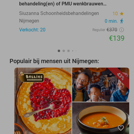
behandeling(en) of PMU wenkbrauwen
verwijderen
Siuzanna Schoonheidsbehandelingen
10
star
Nijmegen
0 min.
directions_walk
Verkocht: 20
€370
Regulier
€139
Populair bij mensen uit Nijmegen:
43%
favorite_border