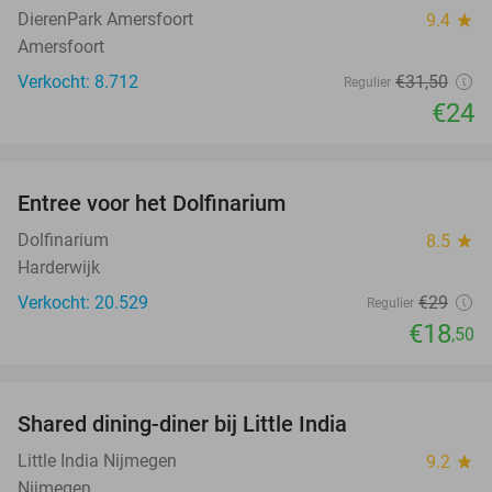
DierenPark Amersfoort
9.4
star
Amersfoort
Verkocht: 8.712
€31
,50
Regulier
€24
favorite_border
Entree voor het Dolfinarium
36%
Dolfinarium
8.5
star
Harderwijk
Verkocht: 20.529
€29
Regulier
€18
,50
favorite_border
Shared dining-diner bij Little India
40%
Little India Nijmegen
9.2
star
Nijmegen