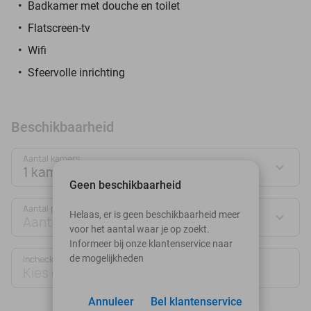
Badkamer met douche en toilet
Flatscreen-tv
Wifi
Sfeervolle inrichting
Beschikbaarheid
Aantal kamers:
1 kamer
Geen beschikbaarheid
Aantal personen:
Helaas, er is geen beschikbaarheid meer
Aantal personen
voor het aantal waar je op zoekt.
Informeer bij onze klantenservice naar
de mogelijkheden
Inchecken
Uitchecken
Kies datum
Kies datum
Annuleer
Bel klantenservice