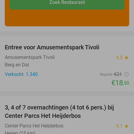
Zoek Restaurant
favorite_border
Entree voor Amusementspark Tivoli
12%
Amusementspark Tivoli
9.5
star
Berg en Dal
Verkocht: 1.340
€21
Regulier
€18
,50
favorite_border
3, 4 of 7 overnachtingen (4 tot 6 pers.) bij
Center Parcs Het Heijderbos
Center Parcs Het Heijderbos
9.1
star
Heijen (15 km)