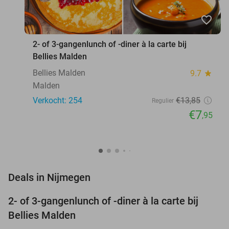
favorite_border
2- of 3-gangenlunch of -diner à la carte bij
Bellies Malden
Bellies Malden
9.7
star
Malden
Verkocht: 254
€13
,85
Regulier
€7
,95
favorite_border
Deals in Nijmegen
2- of 3-gangenlunch of -diner à la carte bij
43%
Bellies Malden