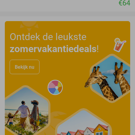
€64
Ontdek de leukste
zomervakantiedeals
!
Bekijk nu