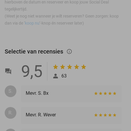
hierboven de datum en reserveer en koop jouw Social Deal
tegelijkertijd.
(Weet je nog niet wanneer je wilt reserveren? Geen zorgen: koop
dan via de ‘
koop nu
’-knop én reserveer later)
Selectie van recensies
info_outlined
9,5
63
S.
Mevr. S. Bx
R.
Mevr. R. Wever