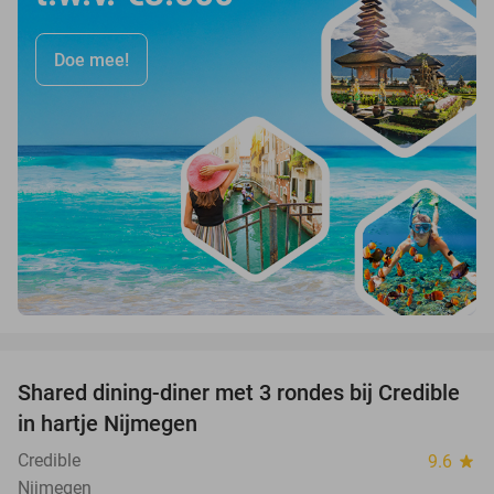
Doe mee!
favorite_border
Shared dining-diner met 3 rondes bij Credible
36%
in hartje Nijmegen
Credible
9.6
star
Nijmegen