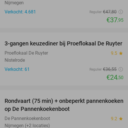
Nijmegen
Verkocht: 4.681
€47
,80
Regulier
€37
,95
favorite_border
3-gangen keuzediner bij Proeflokaal De Ruyter
33%
Proeflokaal De Ruyter
9.5
star
Nistelrode
Verkocht: 61
€36
,55
Regulier
€24
,50
favorite_border
Rondvaart (75 min) + onbeperkt pannenkoeken
30%
op De Pannenkoekenboot
De Pannenkoekenboot
9.2
star
Nijmegen (+2 locaties)