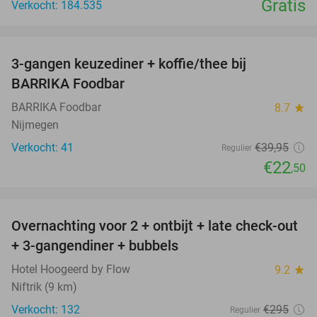
Gratis
Verkocht: 184.535
favorite_border
3-gangen keuzediner + koffie/thee bij
44%
BARRIKA Foodbar
BARRIKA Foodbar
8.7
star
Nijmegen
Verkocht: 41
€39
,95
Regulier
€22
,50
favorite_border
Overnachting voor 2 + ontbijt + late check-out
46%
+ 3-gangendiner + bubbels
Hotel Hoogeerd by Flow
9.2
star
Niftrik (9 km)
Verkocht: 132
€295
Regulier