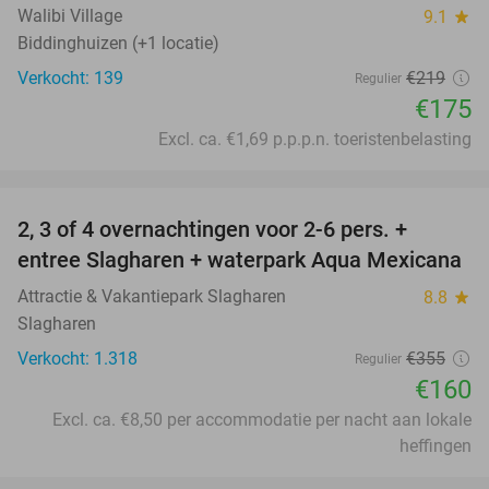
Walibi Village
9.1
star
Biddinghuizen (+1 locatie)
Verkocht: 139
€219
Regulier
€175
Excl. ca. €1,69 p.p.p.n. toeristenbelasting
favorite_border
2, 3 of 4 overnachtingen voor 2-6 pers. +
55%
entree Slagharen + waterpark Aqua Mexicana
Attractie & Vakantiepark Slagharen
8.8
star
Slagharen
Verkocht: 1.318
€355
Regulier
€160
Excl. ca. €8,50 per accommodatie per nacht aan lokale
heffingen
favorite_border