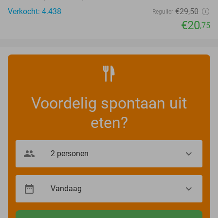
Verkocht: 4.438
€29
,50
Regulier
€20
,75
Voordelig spontaan uit
eten?