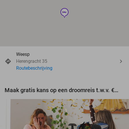
hotel
Weesp
Herengracht 35
Routebeschrijving
Maak gratis kans op een droomreis t.w.v. €3.000!