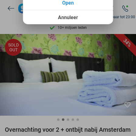
Open
7 dagen per week beschikbaar
Annuleer
Bereikbaar tot 23:00
10+ miljoen leden
9,4
op basis van
206.043 reviews
Ontdek 15.000+ deals
34%
SOLD
OUT
7 dagen per week beschikbaar
10+ miljoen leden
favorite_border
Overnachting voor 2 + ontbijt nabij Amsterdam