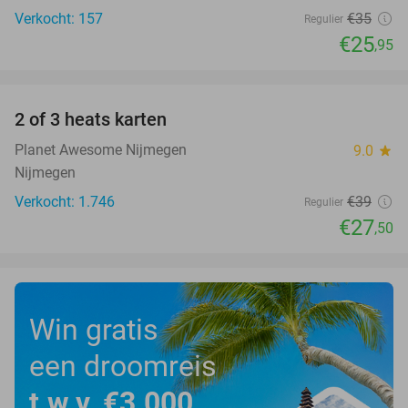
Verkocht: 157
€35
Regulier
€25
,95
favorite_border
2 of 3 heats karten
29%
Planet Awesome Nijmegen
9.0
star
Nijmegen
Verkocht: 1.746
€39
Regulier
€27
,50
Win gratis
een droomreis
t.w.v. €3.000