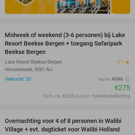
favorite_border
Midweek of weekend (3-6 personen) bij Lake
53%
Resort Beekse Bergen + toegang Safaripark
Beekse Bergen
Lake Resort Beekse Bergen
9.1
star
Hilvarenbeek, 5081 NJ
Verkocht: 50
€590
Regulier
€275
Excl. ca. €2,65 p.p.p.n. toeristenbelasting
favorite_border
Overnachting voor 4 of 8 personen in Walibi
20%
Village + evt. dagticket voor Walibi Holland