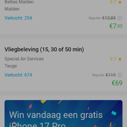
Bellies Malden
9.7
star
Malden
Verkocht: 254
€13
,85
Regulier
€7
,95
favorite_border
Vliegbeleving (15, 30 of 50 min)
42%
Special Air Services
9.7
star
Teuge
Verkocht: 674
€119
Regulier
€69
Win vandaag een gratis
iPhone 17 Pro