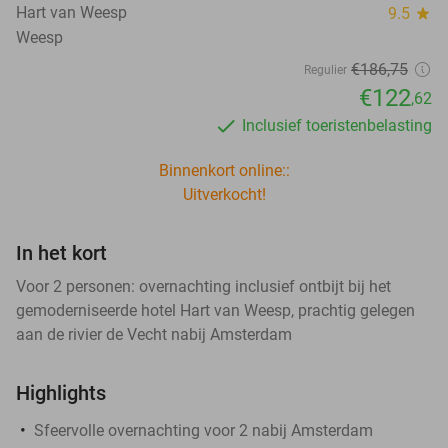
Hart van Weesp
9.5
star
Weesp
€186
,75
Regulier
€122
,62
Inclusief toeristenbelasting
Binnenkort online::
Uitverkocht!
In het kort
Voor 2 personen: overnachting inclusief ontbijt bij het
gemoderniseerde hotel Hart van Weesp, prachtig gelegen
aan de rivier de Vecht nabij Amsterdam
Highlights
Sfeervolle overnachting voor 2 nabij Amsterdam