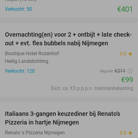
€401
Verkocht: 50
favorite_border
Overnachting(en) voor 2 + ontbijt + late check-
53%
out + evt. fles bubbels nabij Nijmegen
Boutique Hotel Rozenhof
9.0
star
Heilig Landstichting
Verkocht: 120
€211
Regulier
€99
Excl. ca. €3 p.p.p.n. toeristenbelasting
favorite_border
Italiaans 3-gangen keuzediner bij Renato's
31%
Pizzeria in hartje Nijmegen
Renato´s Pizzeria Nijmegen
9.8
star