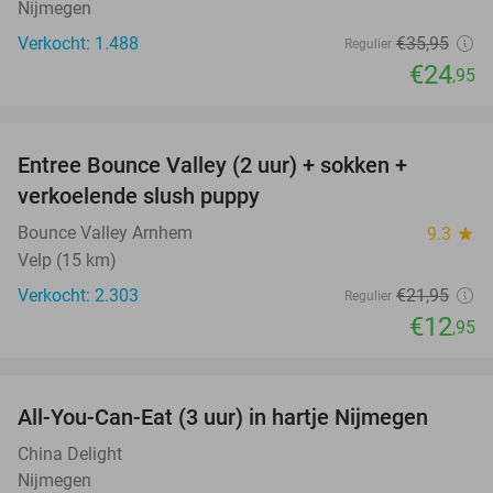
Nijmegen
Verkocht: 1.488
€35
,95
Regulier
€24
,95
favorite_border
Entree Bounce Valley (2 uur) + sokken +
41%
verkoelende slush puppy
Bounce Valley Arnhem
9.3
star
Velp (15 km)
Verkocht: 2.303
€21
,95
Regulier
€12
,95
favorite_border
All-You-Can-Eat (3 uur) in hartje Nijmegen
26%
China Delight
Nijmegen