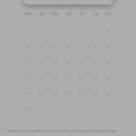
augustus 2026
Ma
Di
Wo
Do
Vr
Za
Zo
1
2
3
4
5
6
7
8
9
10
11
12
13
14
15
16
17
18
19
20
21
22
23
24
25
26
27
28
29
30
31
*
Weet je al op welke datum je wilt reserveren? Selecteer dan