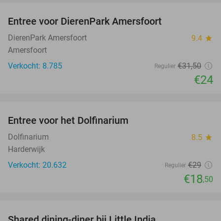
Entree voor DierenPark Amersfoort
24%
DierenPark Amersfoort
9.4
star
Amersfoort
Verkocht: 8.785
€31
,50
Regulier
€24
favorite_border
Entree voor het Dolfinarium
36%
Dolfinarium
8.5
star
Harderwijk
Verkocht: 20.632
€29
Regulier
€18
,50
favorite_border
Shared dining-diner bij Little India