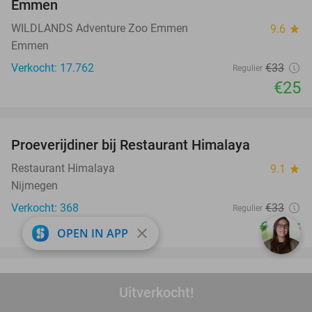
Emmen
WILDLANDS Adventure Zoo Emmen
9.6
star
Emmen
Verkocht: 17.762
€33
Regulier
€25
favorite_border
Proeverijdiner bij Restaurant Himalaya
40%
Restaurant Himalaya
9.1
star
Nijmegen
Verkocht: 368
€33
Regulier
€19
,95
close
OPEN IN APP
favorite_border
Bowlen (55 min) evt. + 12 bitterballen in
29%
Uitverkocht!
Nijmegen