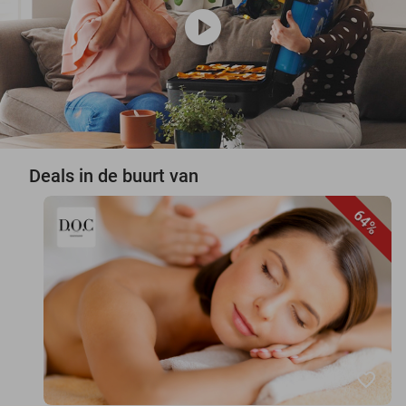
play_circle
Deals in de buurt van
64%
favorite_border