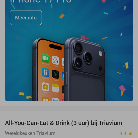
Meer info
favorite_border
All-You-Can-Eat & Drink (3 uur) bij Triavium
21%
Wereldkeuken Triavium
9.4
star