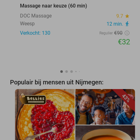
Massage naar keuze (60 min)
DOC Massage
9.7
star
Weesp
12 min.
directions_walk
Verkocht: 130
€90
Regulier
€32
Populair bij mensen uit Nijmegen:
43%