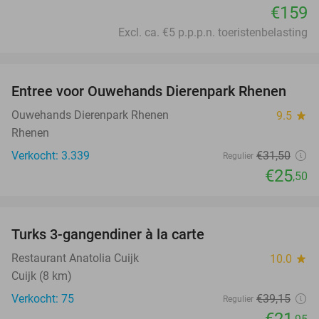
€159
Excl. ca. €5 p.p.p.n. toeristenbelasting
favorite_border
Entree voor Ouwehands Dierenpark Rhenen
19%
Ouwehands Dierenpark Rhenen
9.5
star
Rhenen
Verkocht: 3.339
€31
,50
Regulier
€25
,50
favorite_border
Turks 3-gangendiner à la carte
44%
Restaurant Anatolia Cuijk
10.0
star
Cuijk (8 km)
Verkocht: 75
€39
,15
Regulier
€21