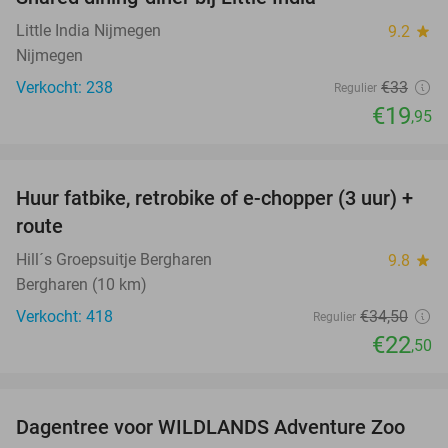
40%
Little India Nijmegen
9.2
star
Nijmegen
Verkocht: 238
€33
Regulier
€19
,95
favorite_border
Huur fatbike, retrobike of e-chopper (3 uur) +
35%
route
Hill´s Groepsuitje Bergharen
9.8
star
Bergharen (10 km)
Verkocht: 418
€34
,50
Regulier
€22
,50
favorite_border
Dagentree voor WILDLANDS Adventure Zoo
24%