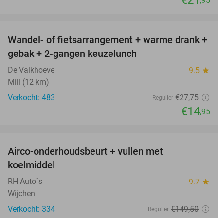
,95
favorite_border
Wandel- of fietsarrangement + warme drank +
46%
gebak + 2-gangen keuzelunch
De Valkhoeve
9.5
star
Mill (12 km)
Verkocht: 483
€27
,75
Regulier
€14
,95
favorite_border
Airco-onderhoudsbeurt + vullen met
57%
koelmiddel
RH Auto´s
9.7
star
Wijchen
Verkocht: 334
€149
,50
Regulier