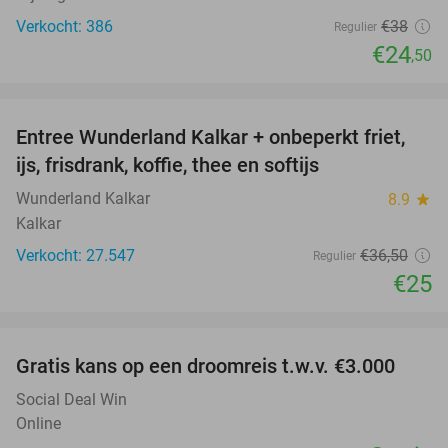
Verkocht: 386
€38
Regulier
€24
,50
favorite_border
Entree Wunderland Kalkar + onbeperkt friet,
32%
ijs, frisdrank, koffie, thee en softijs
Wunderland Kalkar
8.9
star
Kalkar
Verkocht: 27.547
€36
,50
Regulier
€25
favorite_border
Gratis kans op een droomreis t.w.v. €3.000
Social Deal Win
Online