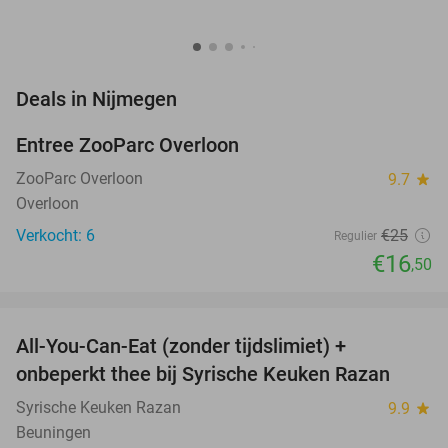
favorite_border
Deals in Nijmegen
Entree ZooParc Overloon
34%
NEW
TODAY
ZooParc Overloon
9.7
star
Overloon
Verkocht: 6
€25
Regulier
€16
,50
favorite_border
All-You-Can-Eat (zonder tijdslimiet) +
36%
onbeperkt thee bij Syrische Keuken Razan
Syrische Keuken Razan
9.9
star
Beuningen