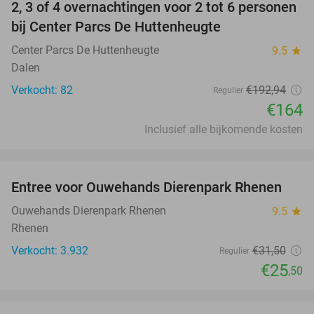
2, 3 of 4 overnachtingen voor 2 tot 6 personen
15%
bij Center Parcs De Huttenheugte
Center Parcs De Huttenheugte
9.5
star
Dalen
Verkocht: 82
€192
,94
Regulier
€164
Inclusief alle bijkomende kosten
favorite_border
Entree voor Ouwehands Dierenpark Rhenen
19%
Ouwehands Dierenpark Rhenen
9.5
star
Rhenen
Verkocht: 3.932
€31
,50
Regulier
€25
,50
favorite_border