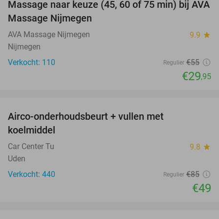
Massage naar keuze (45, 60 of 75 min) bij AVA
46%
Massage Nijmegen
AVA Massage Nijmegen
9.9
star
Nijmegen
Verkocht: 110
€55
Regulier
€29
,95
favorite_border
Airco-onderhoudsbeurt + vullen met
42%
koelmiddel
Car Center Tu
9.8
star
Uden
Verkocht: 440
€85
Regulier
€49
favorite_border