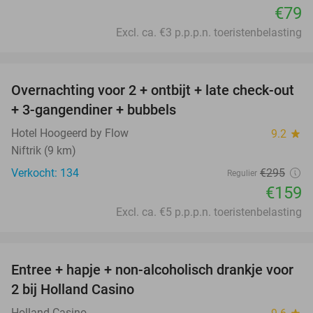
€79
Excl. ca. €3 p.p.p.n. toeristenbelasting
favorite_border
Overnachting voor 2 + ontbijt + late check-out
46%
+ 3-gangendiner + bubbels
Hotel Hoogeerd by Flow
9.2
star
Niftrik (9 km)
Verkocht: 134
€295
Regulier
€159
Excl. ca. €5 p.p.p.n. toeristenbelasting
favorite_border
Entree + hapje + non-alcoholisch drankje voor
52%
2 bij Holland Casino
Holland Casino