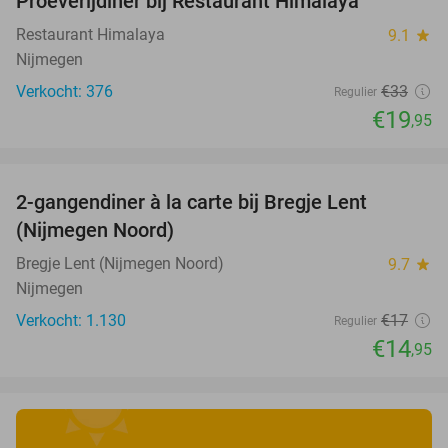
Proeverijdiner bij Restaurant Himalaya
40%
Restaurant Himalaya
9.1
star
Nijmegen
Verkocht: 376
€33
Regulier
€19
,95
favorite_border
2-gangendiner à la carte bij Bregje Lent
12%
(Nijmegen Noord)
Bregje Lent (Nijmegen Noord)
9.7
star
Nijmegen
Verkocht: 1.130
€17
Regulier
€14
,95