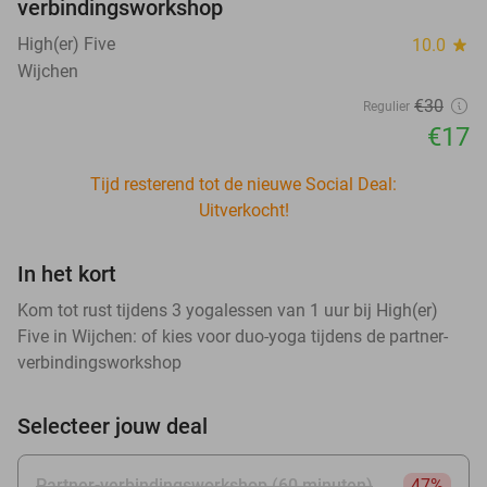
verbindingsworkshop
High(er) Five
10.0
star
Wijchen
€30
Regulier
€17
Tijd resterend tot de nieuwe Social Deal:
Uitverkocht!
In het kort
Kom tot rust tijdens 3 yogalessen van 1 uur bij High(er)
Five in Wijchen: of kies voor duo-yoga tijdens de partner-
verbindingsworkshop
Selecteer jouw deal
Partner-verbindingsworkshop (60 minuten)
47%