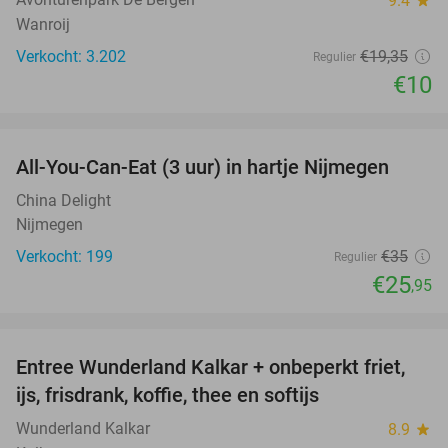
9.4
star
Wanroij
Verkocht: 3.202
€19
,35
Regulier
€10
favorite_border
All-You-Can-Eat (3 uur) in hartje Nijmegen
26%
China Delight
Nijmegen
Verkocht: 199
€35
Regulier
€25
,95
favorite_border
Entree Wunderland Kalkar + onbeperkt friet,
32%
ijs, frisdrank, koffie, thee en softijs
Wunderland Kalkar
8.9
star