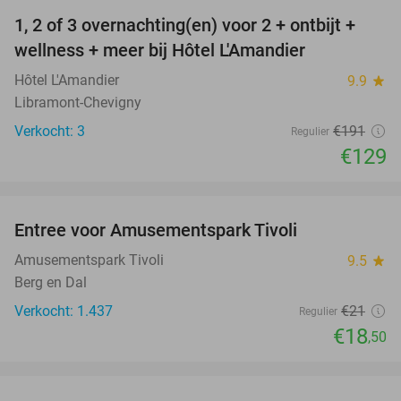
1, 2 of 3 overnachting(en) voor 2 + ontbijt +
32%
NEW
wellness + meer bij Hôtel L'Amandier
TODAY
Hôtel L'Amandier
9.9
star
Libramont-Chevigny
Verkocht: 3
€191
Regulier
€129
favorite_border
Entree voor Amusementspark Tivoli
12%
Amusementspark Tivoli
9.5
star
Berg en Dal
Verkocht: 1.437
€21
Regulier
€18
,50
favorite_border