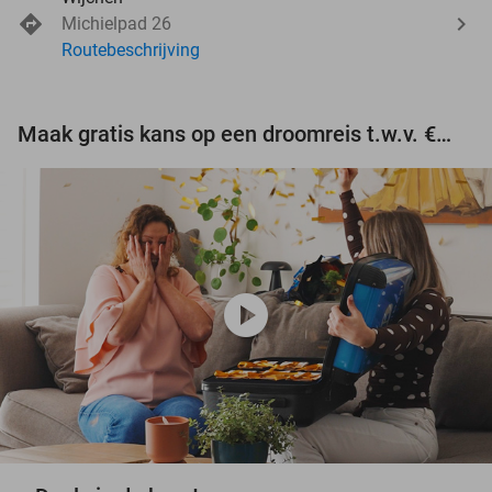
Michielpad 26
Routebeschrijving
Maak gratis kans op een droomreis t.w.v. €3.000!
play_circle