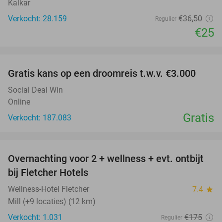
Kalkar
Verkocht: 28.159
€36
,50
Regulier
€25
favorite_border
Gratis kans op een droomreis t.w.v. €3.000
Social Deal Win
Online
Gratis
Verkocht: 187.083
favorite_border
Overnachting voor 2 + wellness + evt. ontbijt
55%
bij Fletcher Hotels
Wellness-Hotel Fletcher
7.4
star
Mill (+9 locaties) (12 km)
Verkocht: 1.031
€175
Regulier