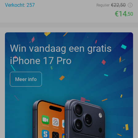
Verkocht: 257
€22
,50
Regulier
€14
,50
Win vandaag een gratis
iPhone 17 Pro
Meer info