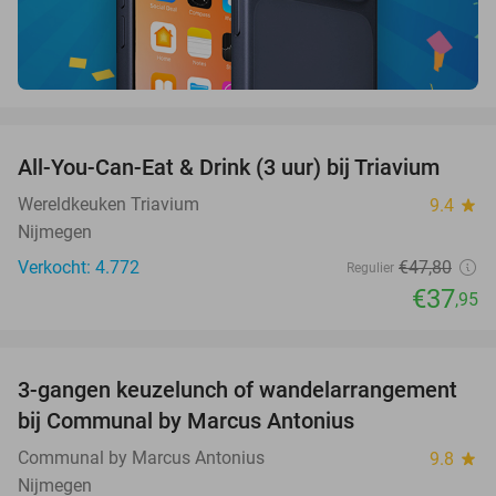
favorite_border
All-You-Can-Eat & Drink (3 uur) bij Triavium
21%
Wereldkeuken Triavium
9.4
star
Nijmegen
Verkocht: 4.772
€47
,80
Regulier
€37
,95
favorite_border
3-gangen keuzelunch of wandelarrangement
33%
bij Communal by Marcus Antonius
Communal by Marcus Antonius
9.8
star
Nijmegen