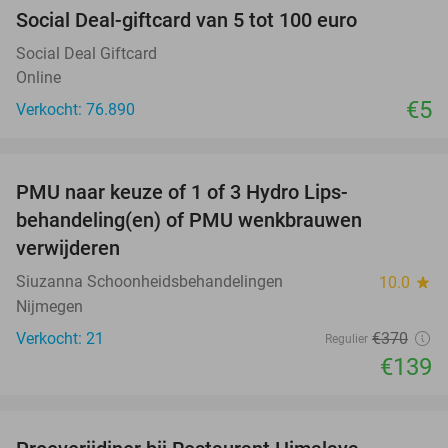
Social Deal-giftcard van 5 tot 100 euro
Social Deal Giftcard
Online
€5
Verkocht: 76.890
favorite_border
PMU naar keuze of 1 of 3 Hydro Lips-
62%
behandeling(en) of PMU wenkbrauwen
verwijderen
Siuzanna Schoonheidsbehandelingen
10.0
star
Nijmegen
Verkocht: 21
€370
Regulier
€139
favorite_border