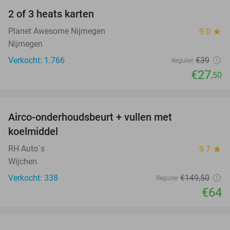
2 of 3 heats karten
29%
Planet Awesome Nijmegen
9.0
star
Nijmegen
Verkocht: 1.766
€39
Regulier
€27
,50
favorite_border
Airco-onderhoudsbeurt + vullen met
57%
koelmiddel
RH Auto´s
9.7
star
Wijchen
Verkocht: 338
€149
,50
Regulier
€64
favorite_border