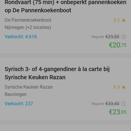
Rondvaart (75 min) + onbeperkt pannenkoeken
30%
op De Pannenkoekenboot
De Pannenkoekenboot
9.2
star
Nijmegen (+2 locaties)
Verkocht: 4.616
€29
,50
Regulier
€20
,75
favorite_border
Syrisch 3- of 4-gangendiner à la carte bij
28%
Syrische Keuken Razan
Syrische Keuken Razan
9.9
star
Beuningen
Verkocht: 237
€33
,40
Regulier
€23
,95
favorite_border