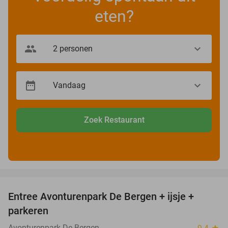
eten?
Zoek Restaurant
favorite_border
Entree Avonturenpark De Bergen + ijsje +
48%
parkeren
Avonturenpark De Bergen