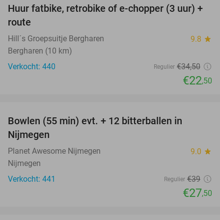
Huur fatbike, retrobike of e-chopper (3 uur) +
35%
route
Hill´s Groepsuitje Bergharen
9.8
star
Bergharen (10 km)
Verkocht: 440
€34
,50
Regulier
€22
,50
favorite_border
Bowlen (55 min) evt. + 12 bitterballen in
29%
Nijmegen
Planet Awesome Nijmegen
9.0
star
Nijmegen
Verkocht: 441
€39
Regulier
€27
,50
favorite_border