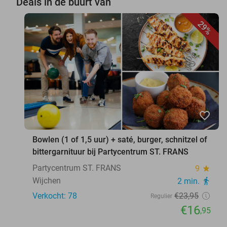
Deals in de buurt van
29%
favorite_border
Bowlen (1 of 1,5 uur) + saté, burger, schnitzel of
bittergarnituur bij Partycentrum ST. FRANS
Partycentrum ST. FRANS
9
star
Wijchen
2 min.
directions_walk
Verkocht: 78
€23
,95
Regulier
€16
,95