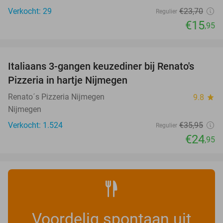
Verkocht: 29
€23
,70
Regulier
€15
,95
favorite_border
Italiaans 3-gangen keuzediner bij Renato's
31%
Pizzeria in hartje Nijmegen
Renato´s Pizzeria Nijmegen
9.8
star
Nijmegen
Verkocht: 1.524
€35
,95
Regulier
€24
,95
Voordelig spontaan uit