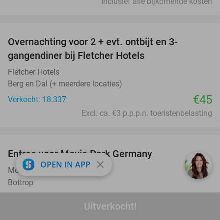
Inclusief alle bijkomende kosten
favorite_border
Overnachting voor 2 + evt. ontbijt en 3-
gangendiner bij Fletcher Hotels
Fletcher Hotels
Berg en Dal (+ meerdere locaties)
€45
Verkocht: 18.337
Excl. ca. €3 p.p.p.n. toeristenbelasting
favorite_border
Entree voor Movie Park Germany
38%
close
OPEN IN APP
Movie Park Germany
9.4
star
Bottrop
Verkocht: 5.785
€59
,90
Regulier
Uitverkocht!
€36
,90