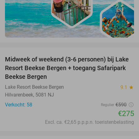
favorite_border
Midweek of weekend (3-6 personen) bij Lake
53%
Resort Beekse Bergen + toegang Safaripark
Beekse Bergen
Lake Resort Beekse Bergen
9.1
star
Hilvarenbeek, 5081 NJ
Verkocht: 58
€590
Regulier
€275
Excl. ca. €2,65 p.p.p.n. toeristenbelasting
favorite_border