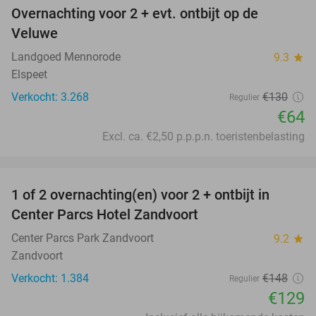
Overnachting voor 2 + evt. ontbijt op de
51%
Veluwe
Landgoed Mennorode
9.3
star
Elspeet
Verkocht: 3.268
€130
Regulier
€64
Excl. ca. €2,50 p.p.p.n. toeristenbelasting
favorite_border
1 of 2 overnachting(en) voor 2 + ontbijt in
13%
Center Parcs Hotel Zandvoort
Center Parcs Park Zandvoort
9.2
star
Zandvoort
Verkocht: 1.384
€148
Regulier
€129