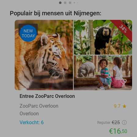
Populair bij mensen uit Nijmegen:
34%
NEW
TODAY
favorite_border
Entree ZooParc Overloon
ZooParc Overloon
9.7
star
Overloon
Verkocht: 6
€25
Regulier
€16
,50