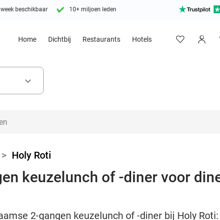
 week beschikbaar
10+ miljoen leden
Home
Dichtbij
Restaurants
Hotels
keyboard_arrow_down
>
Holy Roti
n keuzelunch of -diner voor dine-
amse 2-gangen keuzelunch of -diner bij Holy Roti: 