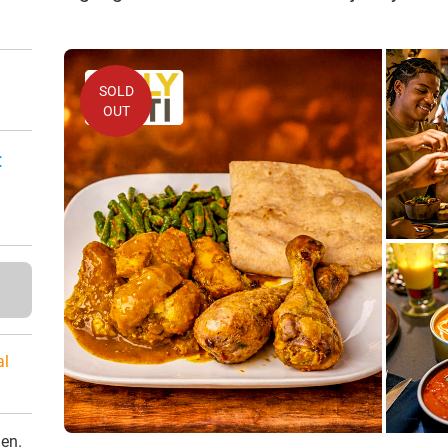
SOLD
OUT
:
al
den.