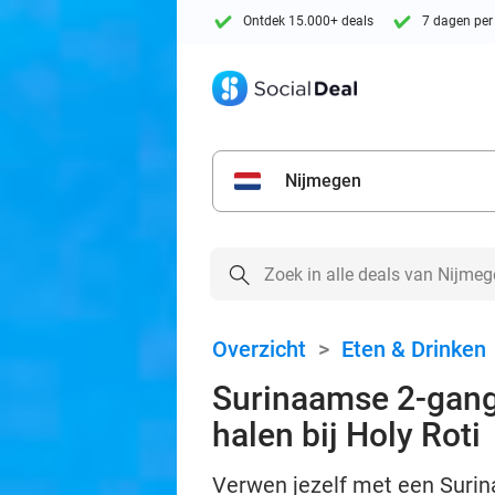
Ontdek 15.000+ deals
7 dagen per
Nijmegen
Overzicht
>
Eten & Drinken
Surinaamse 2-gange
halen bij Holy Roti
Verwen jezelf met een Surina