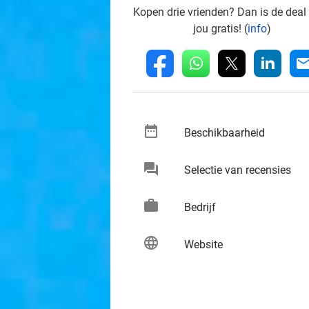
Kopen drie vrienden? Dan is de deal
jou gratis! (
info
)
whatsapp
linkedin
fb
mai
date_range
keybo
Beschikbaarheid
chat
keybo
Selectie van recensies
work
keybo
Bedrijf
language
keybo
Website