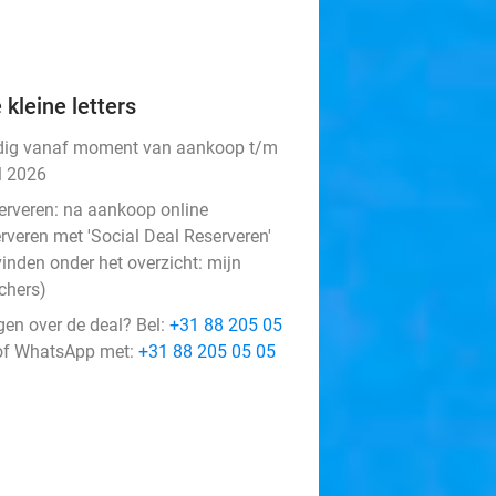
 kleine letters
dig vanaf moment van aankoop t/m
l 2026
erveren:
na aankoop online
rveren met 'Social Deal Reserveren'
vinden onder het overzicht:
mijn
chers
)
gen over de deal? Bel:
+31 88 205 05
f WhatsApp met:
+31 88 205 05 05