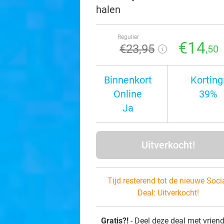
halen
Regulier
€14
€23
,95
,50
Binnenkort
Korting
Online
39%
Ja
Uitverkocht!
Tijd resterend tot de nieuwe Soci
Deal:
Uitverkocht!
Gratis?!
- Deel deze deal met vrien