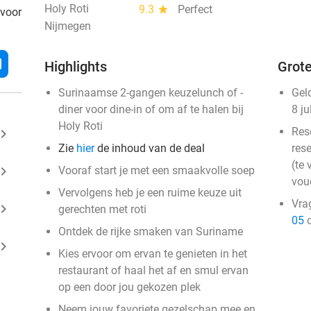
Holy Roti
9.3
star
Perfect
 voor
Nijmegen
l
Highlights
Grote
Surinaamse 2-gangen keuzelunch of -
Gel
diner voor dine-in of om af te halen bij
8 ju
Holy Roti
Res
ard_arrow_right
Zie
hier
de inhoud van de deal
rese
(te 
ard_arrow_right
Vooraf start je met een smaakvolle soep
vou
Vervolgens heb je een ruime keuze uit
Vra
ard_arrow_right
gerechten met roti
05
o
Ontdek de rijke smaken van Suriname
ard_arrow_right
Kies ervoor om ervan te genieten in het
restaurant of haal het af en smul ervan
op een door jou gekozen plek
Neem jouw favoriete gezelschap mee en