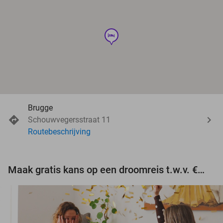
hotel
Brugge
Schouwvegersstraat 11
Routebeschrijving
Maak gratis kans op een droomreis t.w.v. €3.000!