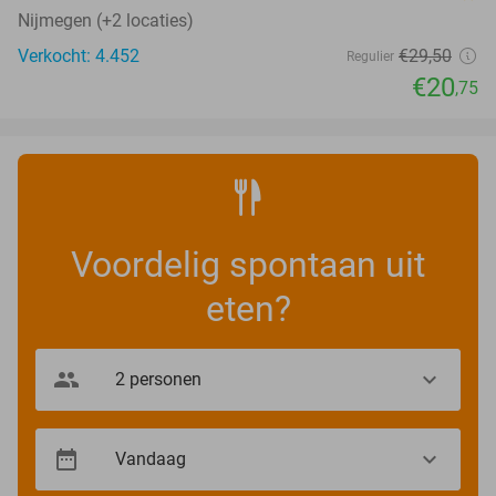
Nijmegen (+2 locaties)
Verkocht: 4.452
€29
,50
Regulier
€20
,75
Voordelig spontaan uit
eten?