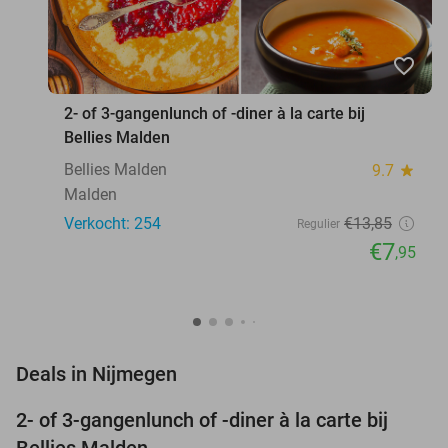
favorite_border
2- of 3-gangenlunch of -diner à la carte bij
Bellies Malden
Bellies Malden
9.7
star
Malden
Verkocht: 254
€13
,85
Regulier
€7
,95
favorite_border
Deals in Nijmegen
2- of 3-gangenlunch of -diner à la carte bij
43%