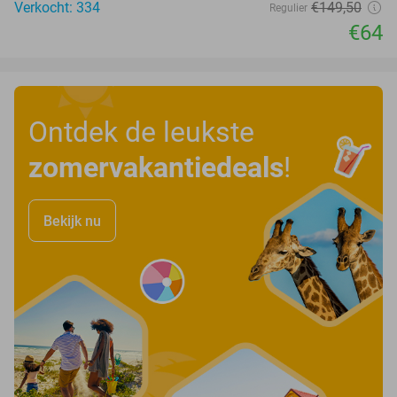
Verkocht: 334
€149
,50
Regulier
€64
Ontdek de leukste
zomervakantiedeals
!
Bekijk nu