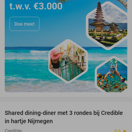
t.w.v. €3.000
Doe mee!
favorite_border
Shared dining-diner met 3 rondes bij Credible
36%
in hartje Nijmegen
Credible
9.6
star