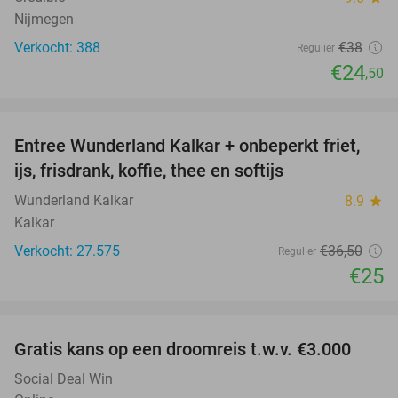
Nijmegen
Verkocht: 388
€38
Regulier
€24
,50
favorite_border
Entree Wunderland Kalkar + onbeperkt friet,
32%
ijs, frisdrank, koffie, thee en softijs
Wunderland Kalkar
8.9
star
Kalkar
Verkocht: 27.575
€36
,50
Regulier
€25
favorite_border
Gratis kans op een droomreis t.w.v. €3.000
Social Deal Win