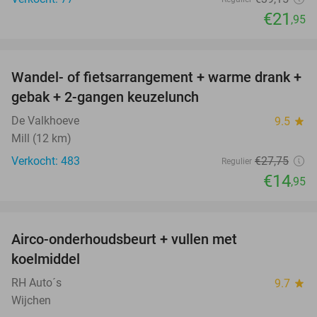
€21
,95
favorite_border
Wandel- of fietsarrangement + warme drank +
46%
gebak + 2-gangen keuzelunch
De Valkhoeve
9.5
star
Mill (12 km)
Verkocht: 483
€27
,75
Regulier
€14
,95
favorite_border
Airco-onderhoudsbeurt + vullen met
57%
koelmiddel
RH Auto´s
9.7
star
Wijchen