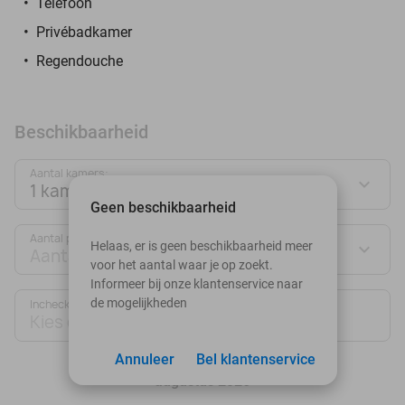
Telefoon
Privébadkamer
Regendouche
Beschikbaarheid
Aantal kamers:
1 kamer
Geen beschikbaarheid
Aantal personen:
Helaas, er is geen beschikbaarheid meer
Aantal personen
voor het aantal waar je op zoekt.
Informeer bij onze klantenservice naar
de mogelijkheden
Inchecken
Uitchecken
Kies datum
Kies datum
Annuleer
Bel klantenservice
augustus 2026