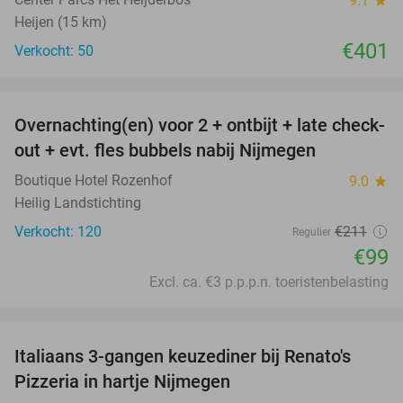
9.1
star
Heijen (15 km)
€401
Verkocht: 50
favorite_border
Overnachting(en) voor 2 + ontbijt + late check-
53%
out + evt. fles bubbels nabij Nijmegen
Boutique Hotel Rozenhof
9.0
star
Heilig Landstichting
Verkocht: 120
€211
Regulier
€99
Excl. ca. €3 p.p.p.n. toeristenbelasting
favorite_border
Italiaans 3-gangen keuzediner bij Renato's
31%
Pizzeria in hartje Nijmegen