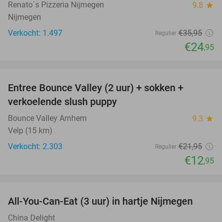
Renato´s Pizzeria Nijmegen
9.8
star
Nijmegen
Verkocht: 1.497
€35
,95
Regulier
€24
,95
favorite_border
Entree Bounce Valley (2 uur) + sokken +
41%
verkoelende slush puppy
Bounce Valley Arnhem
9.3
star
Velp (15 km)
Verkocht: 2.303
€21
,95
Regulier
€12
,95
favorite_border
All-You-Can-Eat (3 uur) in hartje Nijmegen
26%
China Delight