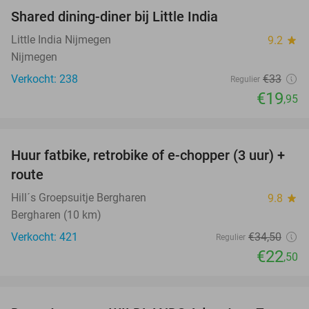
Shared dining-diner bij Little India
40%
Little India Nijmegen
9.2
star
Nijmegen
Verkocht: 238
€33
Regulier
€19
,95
favorite_border
Huur fatbike, retrobike of e-chopper (3 uur) +
35%
route
Hill´s Groepsuitje Bergharen
9.8
star
Bergharen (10 km)
Verkocht: 421
€34
,50
Regulier
€22
,50
favorite_border