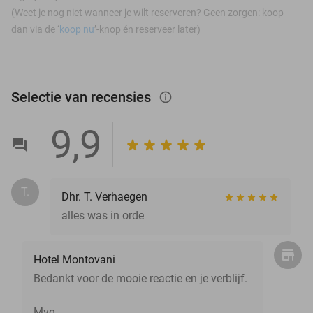
(Weet je nog niet wanneer je wilt reserveren? Geen zorgen: koop
dan via de ‘
koop nu
’-knop én reserveer later)
Selectie van recensies
info_outlined
9,9
T.
Dhr. T. Verhaegen
alles was in orde
Hotel Montovani
Bedankt voor de mooie reactie en je verblijf.
Mvg,