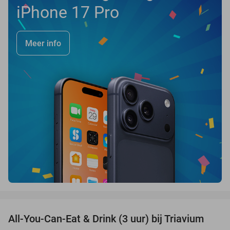
iPhone 17 Pro
Meer info
favorite_border
All-You-Can-Eat & Drink (3 uur) bij Triavium
21%