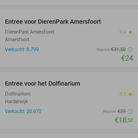
favorite_border
Entree voor DierenPark Amersfoort
24%
DierenPark Amersfoort
9.4
star
Amersfoort
Verkocht: 8.799
€31
,50
Regulier
€24
favorite_border
Entree voor het Dolfinarium
36%
Dolfinarium
8.5
star
Harderwijk
Verkocht: 20.672
€29
Regulier
€18
,50
favorite_border