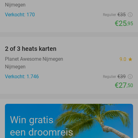
Nijmegen
Verkocht: 170
€35
Regulier
€25
,95
favorite_border
2 of 3 heats karten
29%
Planet Awesome Nijmegen
9.0
star
Nijmegen
Verkocht: 1.746
€39
Regulier
€27
,50
Win gratis
een droomreis