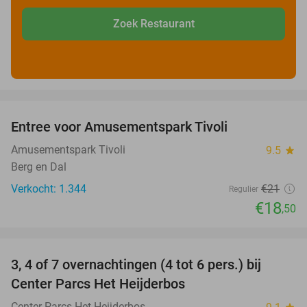
Zoek Restaurant
favorite_border
Entree voor Amusementspark Tivoli
12%
Amusementspark Tivoli
9.5
star
Berg en Dal
Verkocht: 1.344
€21
Regulier
€18
,50
favorite_border
3, 4 of 7 overnachtingen (4 tot 6 pers.) bij
Center Parcs Het Heijderbos
Center Parcs Het Heijderbos