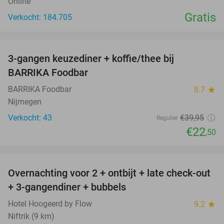
Online
Gratis
Verkocht: 184.705
favorite_border
3-gangen keuzediner + koffie/thee bij
44%
BARRIKA Foodbar
BARRIKA Foodbar
8.7
star
Nijmegen
Verkocht: 43
€39
,95
Regulier
€22
,50
favorite_border
Overnachting voor 2 + ontbijt + late check-out
46%
+ 3-gangendiner + bubbels
Hotel Hoogeerd by Flow
9.2
star
Niftrik (9 km)