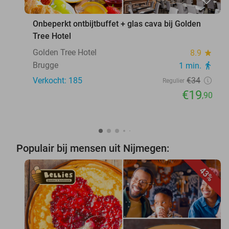
Onbeperkt ontbijtbuffet + glas cava bij Golden
Tree Hotel
Golden Tree Hotel
8.9
star
Brugge
1 min.
directions_walk
Verkocht: 185
€34
Regulier
€19
,90
Populair bij mensen uit Nijmegen:
43%