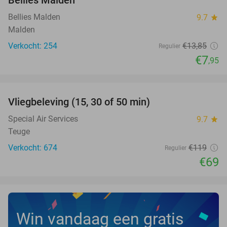
Bellies Malden
Bellies Malden
9.7
star
Malden
Verkocht: 254
€13
,85
Regulier
€7
,95
favorite_border
Vliegbeleving (15, 30 of 50 min)
42%
Special Air Services
9.7
star
Teuge
Verkocht: 674
€119
Regulier
€69
Win vandaag een gratis