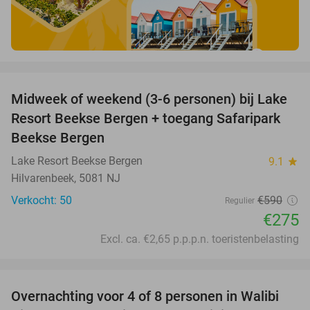
favorite_border
Midweek of weekend (3-6 personen) bij Lake
53%
Resort Beekse Bergen + toegang Safaripark
Beekse Bergen
Lake Resort Beekse Bergen
9.1
star
Hilvarenbeek, 5081 NJ
Verkocht: 50
€590
Regulier
€275
Excl. ca. €2,65 p.p.p.n. toeristenbelasting
favorite_border
Overnachting voor 4 of 8 personen in Walibi
20%