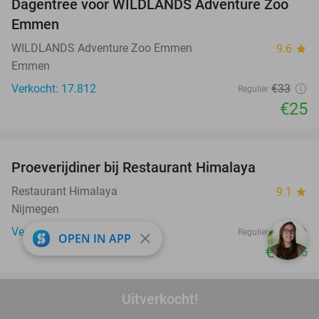
Dagentree voor WILDLANDS Adventure Zoo
24%
Emmen
WILDLANDS Adventure Zoo Emmen
9.6
star
Emmen
Verkocht: 17.812
€33
Regulier
€25
favorite_border
Proeverijdiner bij Restaurant Himalaya
40%
Restaurant Himalaya
9.1
star
Nijmegen
Verkocht: 368
€33
Regulier
close
OPEN IN APP
€19
,95
favorite_border
Uitverkocht!
Bowlen (55 min) evt. + 12 bitterballen in
29%