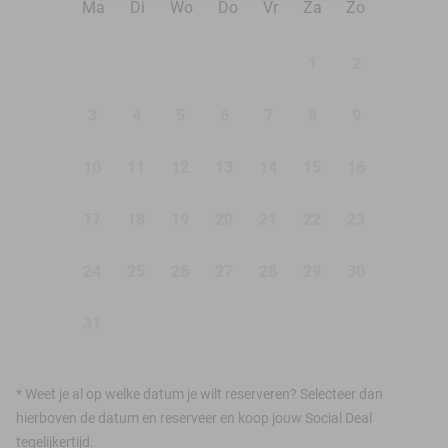
Ma
Di
Wo
Do
Vr
Za
Zo
1
2
3
4
5
6
7
8
9
10
11
12
13
14
15
16
17
18
19
20
21
22
23
24
25
26
27
28
29
30
31
*
Weet je al op welke datum je wilt reserveren? Selecteer dan
hierboven de datum en reserveer en koop jouw Social Deal
tegelijkertijd.