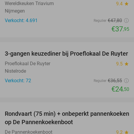
Wereldkeuken Triavium
9.4
star
Nijmegen
Verkocht: 4.691
€47
,80
Regulier
€37
,95
favorite_border
3-gangen keuzediner bij Proeflokaal De Ruyter
33%
Proeflokaal De Ruyter
9.5
star
Nistelrode
Verkocht: 72
€36
,55
Regulier
€24
,50
favorite_border
Rondvaart (75 min) + onbeperkt pannenkoeken
30%
op De Pannenkoekenboot
De Pannenkoekenboot
9.2
star