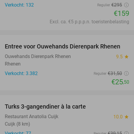
Verkocht: 132
€295
Regulier
€159
Excl. ca. €5 p.p.p.n. toeristenbelasting
favorite_border
Entree voor Ouwehands Dierenpark Rhenen
19%
Ouwehands Dierenpark Rhenen
9.5
star
Rhenen
Verkocht: 3.382
€31
,50
Regulier
€25
,50
favorite_border
Turks 3-gangendiner à la carte
44%
Restaurant Anatolia Cuijk
10.0
star
Cuijk (8 km)
Verkocht: 77
€39
,15
Regulier