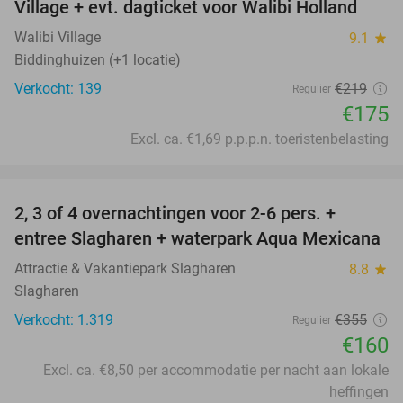
Village + evt. dagticket voor Walibi Holland
Walibi Village
9.1
star
Biddinghuizen (+1 locatie)
Verkocht: 139
€219
Regulier
€175
Excl. ca. €1,69 p.p.p.n. toeristenbelasting
favorite_border
2, 3 of 4 overnachtingen voor 2-6 pers. +
55%
entree Slagharen + waterpark Aqua Mexicana
Attractie & Vakantiepark Slagharen
8.8
star
Slagharen
Verkocht: 1.319
€355
Regulier
€160
Excl. ca. €8,50 per accommodatie per nacht aan lokale
heffingen