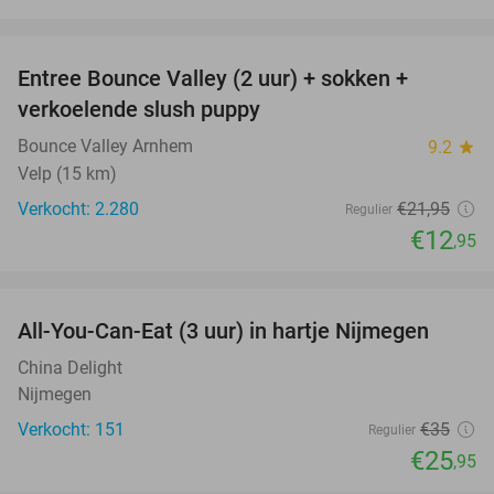
favorite_border
Entree Bounce Valley (2 uur) + sokken +
41%
verkoelende slush puppy
Bounce Valley Arnhem
9.2
star
Velp (15 km)
Verkocht: 2.280
€21
,95
Regulier
€12
,95
favorite_border
All-You-Can-Eat (3 uur) in hartje Nijmegen
26%
China Delight
Nijmegen
Verkocht: 151
€35
Regulier
€25
,95