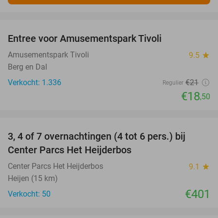
favorite_border
Entree voor Amusementspark Tivoli
12%
Amusementspark Tivoli
9.5
star
Berg en Dal
Verkocht: 1.336
€21
Regulier
€18
,50
favorite_border
3, 4 of 7 overnachtingen (4 tot 6 pers.) bij
Center Parcs Het Heijderbos
Center Parcs Het Heijderbos
9.1
star
Heijen (15 km)
€401
Verkocht: 50
favorite_border