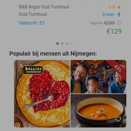
B&B Ikigai Oud-Turnhout
9.9
star
Oud-Turnhout
0 min.
directions_walk
Verkocht: 53
€205
Regulier
€129
Populair bij mensen uit Nijmegen:
43%
favorite_border