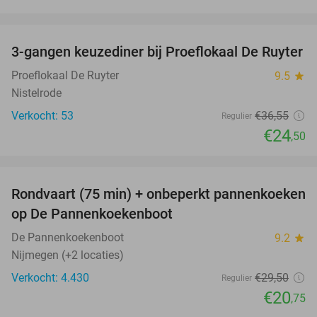
favorite_border
3-gangen keuzediner bij Proeflokaal De Ruyter
33%
Proeflokaal De Ruyter
9.5
star
Nistelrode
Verkocht: 53
€36
,55
Regulier
€24
,50
favorite_border
Rondvaart (75 min) + onbeperkt pannenkoeken
30%
op De Pannenkoekenboot
De Pannenkoekenboot
9.2
star
Nijmegen (+2 locaties)
Verkocht: 4.430
€29
,50
Regulier
€20
,75