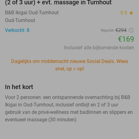
(2 of 3 uur) + evt. massage in Turnhout
B&B Ikigai Oud-Turnhout
9.9
star
Oud-Turnhout
Verkocht: 8
€294
Regulier
€169
Inclusief alle bijkomende kosten
Dagelijks om middernacht nieuwe Social Deals. Wees
snel, op = op!
In het kort
Voor 2 personen: een ontspannende overnachting bij B&B
Ikigai in Oud-Turnhout, inclusief ontbijt en 2 of 3 uur
gebruik van de privé-wellness met badlinnen en slippers en
eventueel massage (30 minuten)