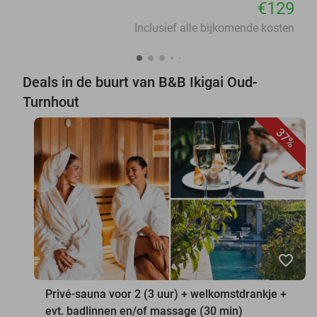
€129
Inclusief alle bijkomende kosten
Deals in de buurt van B&B Ikigai Oud-
Turnhout
37%
favorite_border
Privé-sauna voor 2 (3 uur) + welkomstdrankje +
evt. badlinnen en/of massage (30 min)