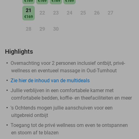
€169
€169
€169
€169
21
22
23
24
25
26
27
€169
28
29
30
Highlights
Overnachting voor 2 personen inclusief ontbijt, privé-
wellness en eventueel massage in Oud-Turnhout
Zie hier de inhoud van de multideals
Jullie verblijven in een comfortabele kamer met
comfortabele bedden, koffie- en theefaciliteiten en meer
's Ochtends mogen jullie aanschuiven voor een
uitgebreid ontbijt
Toegang tot de privé wellness om even te ontspannen
en stoom af te blazen