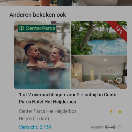
Anderen bekeken ook
13%
favorite_border
1 of 2 overnachtingen voor 2 + ontbijt in Center
Parcs Hotel Het Heijderbos
Center Parcs Het Heijderbos
9.1
star
Heijen (15 km)
Verkocht: 2.159
€148
Regulier