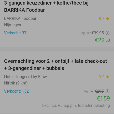
3-gangen keuzediner + koffie/thee bij
44%
BARRIKA Foodbar
BARRIKA Foodbar
8.7
star
Nijmegen
Verkocht: 37
€39
,95
Regulier
€22
,50
favorite_border
Overnachting voor 2 + ontbijt + late check-out
46%
+ 3-gangendiner + bubbels
Hotel Hoogeerd by Flow
9.2
star
Niftrik (9 km)
Verkocht: 132
€295
Regulier
€159
Excl. ca. €5 p.p.p.n. toeristenbelasting
favorite_border