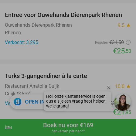
Entree voor Ouwehands Dierenpark Rhenen
19%
Ouwehands Dierenpark Rhenen
9.5
star
Rhenen
Verkocht: 3.295
€31
,50
Regulier
€25
,50
favorite_border
Turks 3-gangendiner à la carte
44%
Restaurant Anatolia Cuijk
10.0
star
Cuijk (8 km)
close
OPEN IN APP
Verkocht: 71
€39
,15
Regulier
€21
,95
favorite_border
Boek nu voor €169
hotel
shopping_cart
Boek nu
navigate_next
per kamer, per nacht