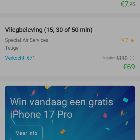
€7
,95
favorite_border
Vliegbeleving (15, 30 of 50 min)
42%
Special Air Services
9.7
star
Teuge
Verkocht: 671
€119
Regulier
€69
Win vandaag een gratis
iPhone 17 Pro
Meer info