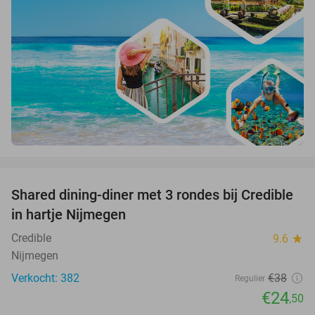
favorite_border
Shared dining-diner met 3 rondes bij Credible
36%
in hartje Nijmegen
Credible
9.6
star
Nijmegen
Verkocht: 382
€38
Regulier
€24
,50