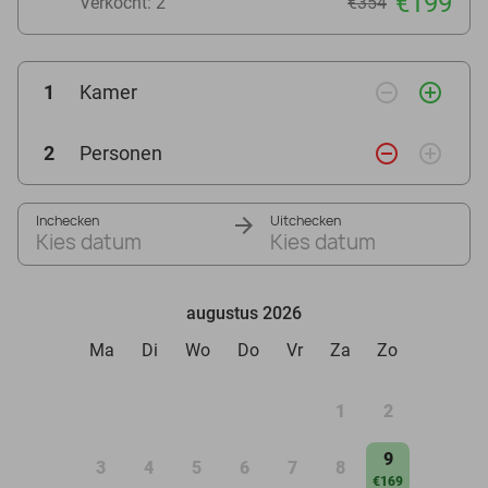
€199
Verkocht: 2
€354
remove_circle_outline
add_circle_outline
1
Kamer
remove_circle_outline
add_circle_outline
2
Personen
Inchecken
Uitchecken
Kies datum
Kies datum
augustus 2026
Ma
Di
Wo
Do
Vr
Za
Zo
1
2
9
3
4
5
6
7
8
€169