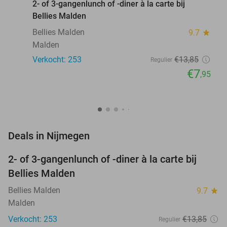
2- of 3-gangenlunch of -diner à la carte bij
Bellies Malden
Bellies Malden
9.7
star
Malden
Verkocht: 253
€13
,85
Regulier
€7
,95
favorite_border
Deals in Nijmegen
2- of 3-gangenlunch of -diner à la carte bij
43%
Bellies Malden
Bellies Malden
9.7
star
Malden
Verkocht: 253
€13
,85
Regulier