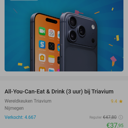
favorite_border
All-You-Can-Eat & Drink (3 uur) bij Triavium
21%
Wereldkeuken Triavium
9.4
star
Nijmegen
Verkocht: 4.667
€47
,80
Regulier
€37
,95