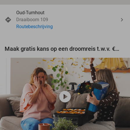
Oud-Turnhout
Draaiboom 109
Routebeschrijving
Maak gratis kans op een droomreis t.w.v. €3.000!
play_circle