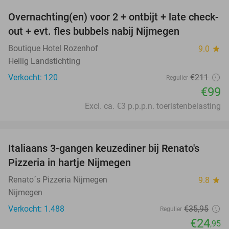
Overnachting(en) voor 2 + ontbijt + late check-
53%
out + evt. fles bubbels nabij Nijmegen
Boutique Hotel Rozenhof
9.0
star
Heilig Landstichting
Verkocht: 120
€211
Regulier
€99
Excl. ca. €3 p.p.p.n. toeristenbelasting
favorite_border
Italiaans 3-gangen keuzediner bij Renato's
31%
Pizzeria in hartje Nijmegen
Renato´s Pizzeria Nijmegen
9.8
star
Nijmegen
Verkocht: 1.488
€35
,95
Regulier
€24
,95