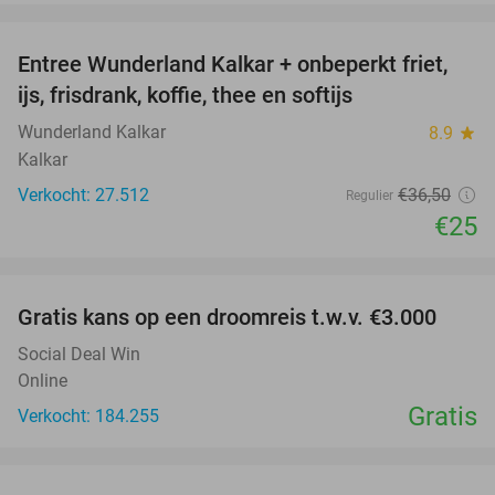
favorite_border
Entree Wunderland Kalkar + onbeperkt friet,
32%
ijs, frisdrank, koffie, thee en softijs
Wunderland Kalkar
8.9
star
Kalkar
Verkocht: 27.512
€36
,50
Regulier
€25
favorite_border
Gratis kans op een droomreis t.w.v. €3.000
Social Deal Win
Online
Gratis
Verkocht: 184.255
favorite_border