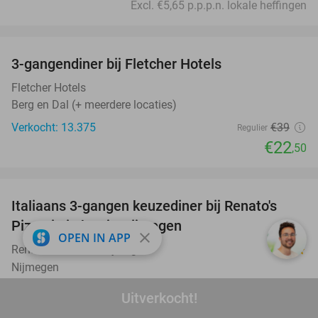
Excl. €5,65 p.p.p.n. lokale heffingen
favorite_border
3-gangendiner bij Fletcher Hotels
42%
Fletcher Hotels
Berg en Dal (+ meerdere locaties)
Verkocht: 13.375
€39
Regulier
€22
,50
favorite_border
Italiaans 3-gangen keuzediner bij Renato's
31%
Pizzeria in hartje Nijmegen
close
OPEN IN APP
Renato´s Pizzeria Nijmegen
9.8
star
Nijmegen
Verkocht: 1.471
€35
,95
Regulier
Uitverkocht!
€24
,95