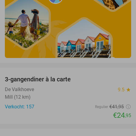
favorite_border
3-gangendiner à la carte
41%
De Valkhoeve
9.5
star
Mill (12 km)
Verkocht: 157
€41
,95
Regulier
€24
,95
favorite_border