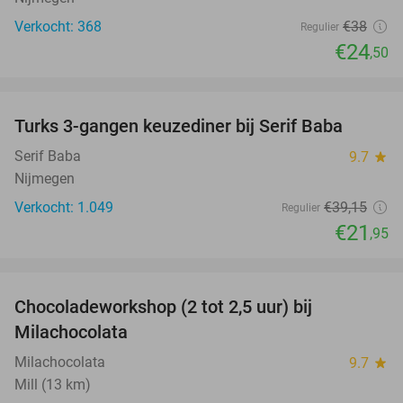
Verkocht: 368
€38
Regulier
€24
,50
favorite_border
Turks 3-gangen keuzediner bij Serif Baba
44%
Serif Baba
9.7
star
Nijmegen
Verkocht: 1.049
€39
,15
Regulier
€21
,95
favorite_border
Chocoladeworkshop (2 tot 2,5 uur) bij
42%
Milachocolata
Milachocolata
9.7
star
Mill (13 km)