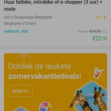
Huur fatbike, retrobike of e-chopper (3 uur) +
35%
route
Hill´s Groepsuitje Bergharen
9.8
star
Bergharen (10 km)
Verkocht: 406
€34
,50
Regulier
€22
,50
Ontdek de leukste
zomervakantiedeals
!
Bekijk nu