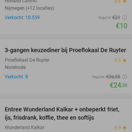
Holland Casino
9.6
star
Nijmegen (+12 locaties)
Verkocht: 10.559
€21
Regulier
€10
favorite_border
3-gangen keuzediner bij Proeflokaal De Ruyter
33%
NEW
TODAY
Proeflokaal De Ruyter
9.5
star
Nistelrode
Verkocht: 8
€36
,55
Regulier
€24
,50
favorite_border
Entree Wunderland Kalkar + onbeperkt friet,
32%
ijs, frisdrank, koffie, thee en softijs
Wunderland Kalkar
8.9
star