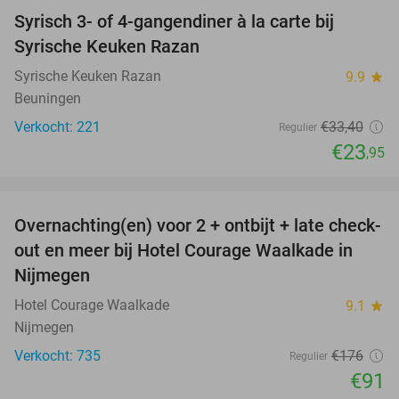
Syrisch 3- of 4-gangendiner à la carte bij
28%
Syrische Keuken Razan
Syrische Keuken Razan
9.9
star
Beuningen
Verkocht: 221
€33
,40
Regulier
€23
,95
favorite_border
Overnachting(en) voor 2 + ontbijt + late check-
48%
out en meer bij Hotel Courage Waalkade in
Nijmegen
Hotel Courage Waalkade
9.1
star
Nijmegen
Verkocht: 735
€176
Regulier
€91