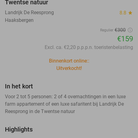
Twentse natuur
Landrijk De Reesprong
8.8
star
Haaksbergen
€300
Regulier
€159
Excl. ca. €2,20 p.p.p.n. toeristenbelasting
Binnenkort online::
Uitverkocht!
In het kort
Voor 2 tot 5 personen: 2 of 4 overnachtingen in een luxe
farm appartement of een luxe safaritent bij Landrijk De
Reesprong in de Twentse natuur
Highlights