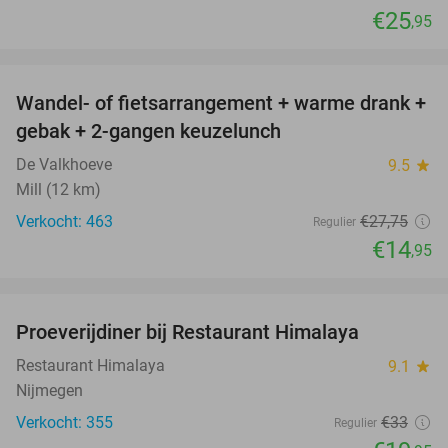
€25
,95
favorite_border
Wandel- of fietsarrangement + warme drank +
46%
gebak + 2-gangen keuzelunch
De Valkhoeve
9.5
star
Mill (12 km)
Verkocht: 463
€27
,75
Regulier
€14
,95
favorite_border
Proeverijdiner bij Restaurant Himalaya
40%
Restaurant Himalaya
9.1
star
Nijmegen
Verkocht: 355
€33
Regulier