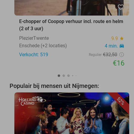
favorite_border
E-chopper of Coopop verhuur incl. route en helm
(2 of 3 uur)
PlezierTwente
9.9
star
Enschede (+2 locaties)
4 min.
directions_car
Verkocht: 519
€32
,50
Regulier
€16
Populair bij mensen uit Nijmegen:
52%