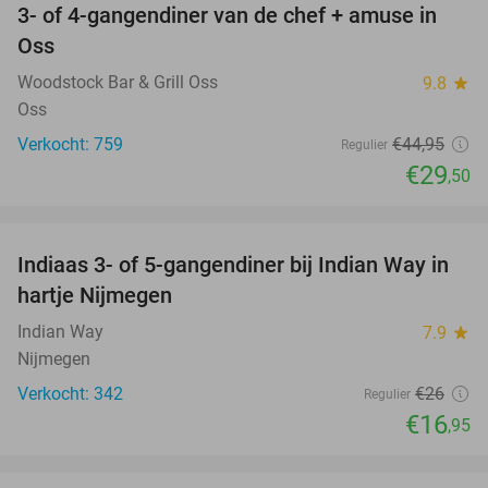
3- of 4-gangendiner van de chef + amuse in
34%
Oss
Woodstock Bar & Grill Oss
9.8
star
Oss
Verkocht: 759
€44
,95
Regulier
€29
,50
favorite_border
Indiaas 3- of 5-gangendiner bij Indian Way in
35%
hartje Nijmegen
Indian Way
7.9
star
Nijmegen
Verkocht: 342
€26
Regulier
€16
,95
favorite_border