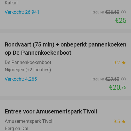
Kalkar
Verkocht: 26.941
€36
,50
Regulier
€25
favorite_border
Rondvaart (75 min) + onbeperkt pannenkoeken
30%
op De Pannenkoekenboot
De Pannenkoekenboot
9.2
star
Nijmegen (+2 locaties)
Verkocht: 4.265
€29
,50
Regulier
€20
,75
favorite_border
Entree voor Amusementspark Tivoli
12%
Amusementspark Tivoli
9.5
star
Berg en Dal