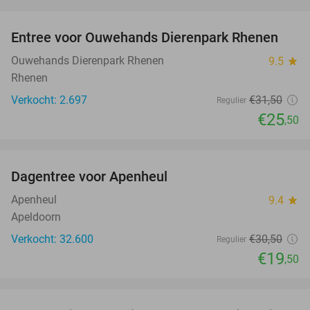
favorite_border
Entree voor Ouwehands Dierenpark Rhenen
19%
Ouwehands Dierenpark Rhenen
9.5
star
Rhenen
Verkocht: 2.697
€31
,50
Regulier
€25
,50
favorite_border
Dagentree voor Apenheul
36%
Apenheul
9.4
star
Apeldoorn
Verkocht: 32.600
€30
,50
Regulier
€19
,50
favorite_border