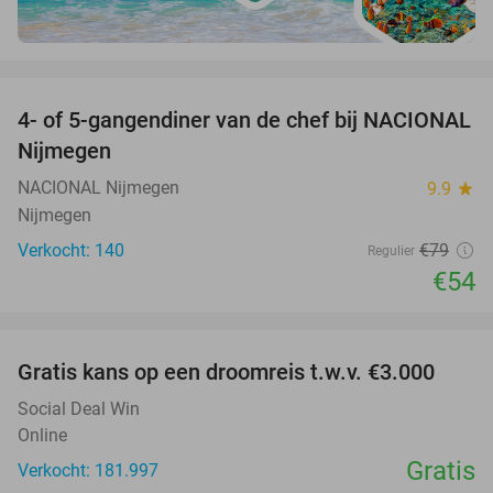
favorite_border
4- of 5-gangendiner van de chef bij NACIONAL
32%
Nijmegen
NACIONAL Nijmegen
9.9
star
Nijmegen
Verkocht: 140
€79
Regulier
€54
favorite_border
Gratis kans op een droomreis t.w.v. €3.000
Social Deal Win
Online
Gratis
Verkocht: 181.997