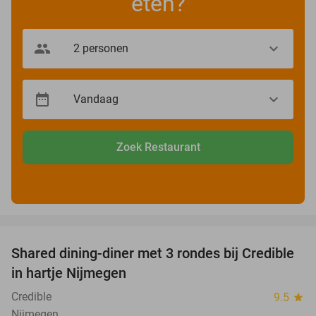
eten?
Zoek Restaurant
favorite_border
Shared dining-diner met 3 rondes bij Credible
36%
in hartje Nijmegen
Credible
9.5
star
Nijmegen