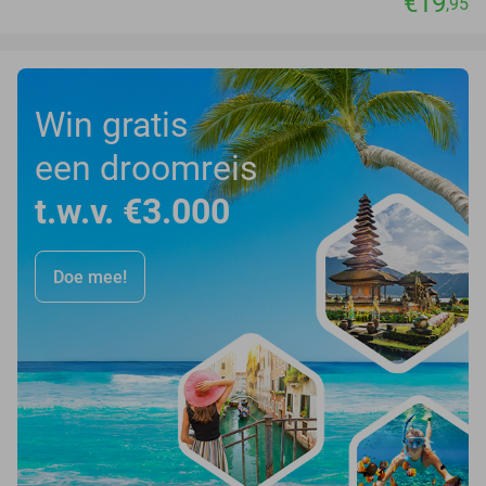
€19
,95
Win gratis
een droomreis
t.w.v. €3.000
Doe mee!