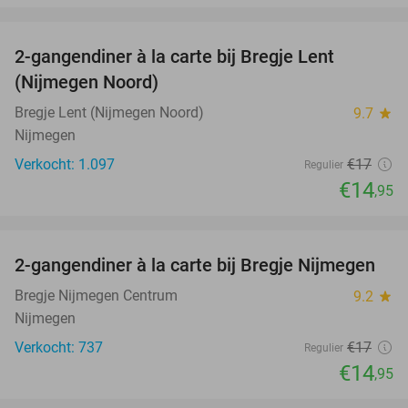
favorite_border
2-gangendiner à la carte bij Bregje Lent
12%
(Nijmegen Noord)
Bregje Lent (Nijmegen Noord)
9.7
star
Nijmegen
Verkocht: 1.097
€17
Regulier
€14
,95
favorite_border
2-gangendiner à la carte bij Bregje Nijmegen
12%
Bregje Nijmegen Centrum
9.2
star
Nijmegen
Verkocht: 737
€17
Regulier
€14
,95
favorite_border