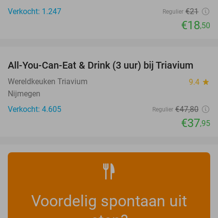
Verkocht: 1.247
€21
Regulier
€18
,50
favorite_border
All-You-Can-Eat & Drink (3 uur) bij Triavium
21%
Wereldkeuken Triavium
9.4
star
Nijmegen
Verkocht: 4.605
€47
,80
Regulier
€37
,95
Voordelig spontaan uit