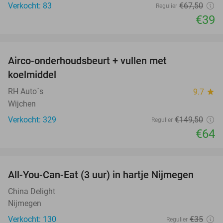
Verkocht: 83
€67
,50
Regulier
€39
favorite_border
Airco-onderhoudsbeurt + vullen met
57%
koelmiddel
RH Auto´s
9.7
star
Wijchen
Verkocht: 329
€149
,50
Regulier
€64
favorite_border
All-You-Can-Eat (3 uur) in hartje Nijmegen
26%
China Delight
Nijmegen
Verkocht: 130
€35
Regulier