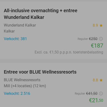
All-inclusive overnachting + entree
25%
Wunderland Kalkar
Wunderland Kalkar
8.9
star
Kalkar
Verkocht: 381
€250
Regulier
€187
Excl. ca. €1,50 p.p.p.n. toeristenbelasting
favorite_border
Entree voor BLUE Wellnessresorts
48%
BLUE Wellnessresorts
8.8
star
Mill (+4 locaties) (12 km)
Verkocht: 2.516
€41
,50
Regulier
€21
,50