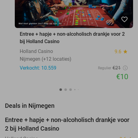
favorite_border
Entree + hapje + non-alcoholisch drankje voor 2
bij Holland Casino
Holland Casino
9.6
star
Nijmegen (+12 locaties)
Verkocht: 10.559
€21
Regulier
€10
favorite_border
Deals in Nijmegen
Entree + hapje + non-alcoholisch drankje voor
52%
2 bij Holland Casino