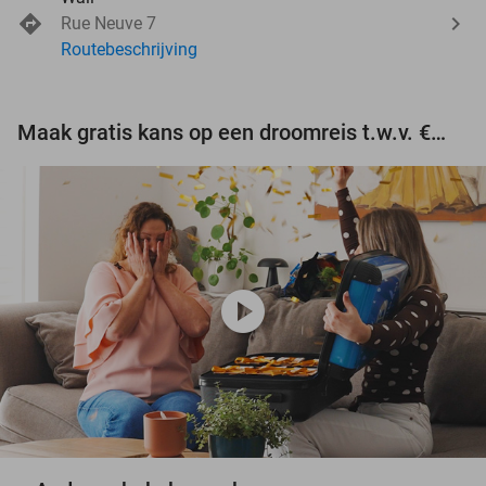
Rue Neuve 7
Routebeschrijving
Maak gratis kans op een droomreis t.w.v. €3.000!
play_circle