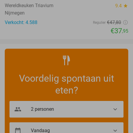
Wereldkeuken Triavium
9.4
star
Nijmegen
Verkocht: 4.588
€47
,80
Regulier
€37
,95
Voordelig spontaan uit
eten?