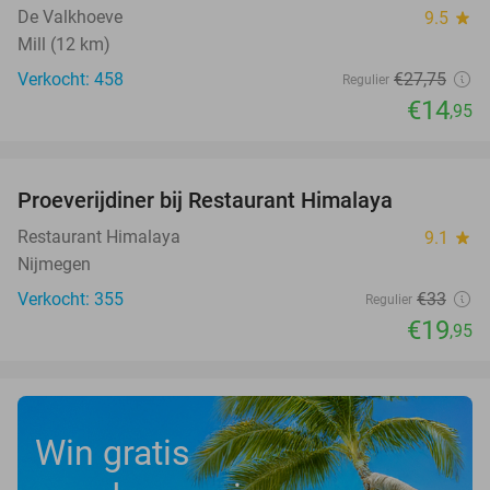
De Valkhoeve
9.5
star
Mill (12 km)
Verkocht: 458
€27
,75
Regulier
€14
,95
favorite_border
Proeverijdiner bij Restaurant Himalaya
40%
Restaurant Himalaya
9.1
star
Nijmegen
Verkocht: 355
€33
Regulier
€19
,95
Win gratis