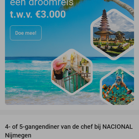
een droomreis
t.w.v. €3.000
Doe mee!
favorite_border
4- of 5-gangendiner van de chef bij NACIONAL
32%
Nijmegen