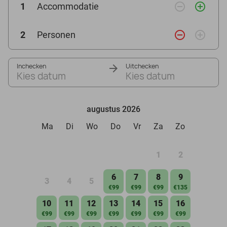
remove_circle_outline
add_circle_outline
1
Accommodatie
remove_circle_outline
add_circle_outline
2
Personen
Inchecken
Uitchecken
Kies datum
Kies datum
augustus 2026
Ma
Di
Wo
Do
Vr
Za
Zo
1
2
6
7
8
9
3
4
5
€99
€99
€99
€135
10
11
12
13
14
15
16
€99
€99
€99
€99
€99
€99
€99