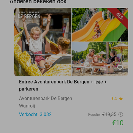
Anderen bekeken ook
48%
favorite_border
Entree Avonturenpark De Bergen + ijsje +
parkeren
Avonturenpark De Bergen
9.4
star
Wanroij
Verkocht: 3.032
€19
,35
Regulier
€10