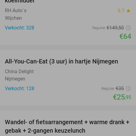
koelmiddel
RH Auto´s
9.7
star
Wijchen
Verkocht: 328
€149
,50
Regulier
€64
favorite_border
All-You-Can-Eat (3 uur) in hartje Nijmegen
26%
China Delight
Nijmegen
Verkocht: 128
€35
Regulier
€25
,95
favorite_border
Wandel- of fietsarrangement + warme drank +
46%
gebak + 2-gangen keuzelunch