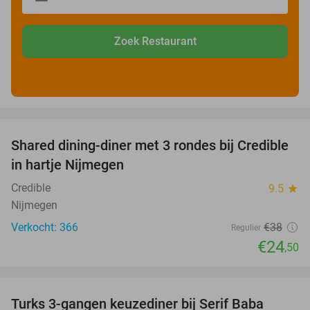
Zoek Restaurant
favorite_border
Shared dining-diner met 3 rondes bij Credible
36%
in hartje Nijmegen
Credible
9.5
star
Nijmegen
Verkocht: 366
€38
Regulier
€24
,50
favorite_border
Turks 3-gangen keuzediner bij Serif Baba
44%