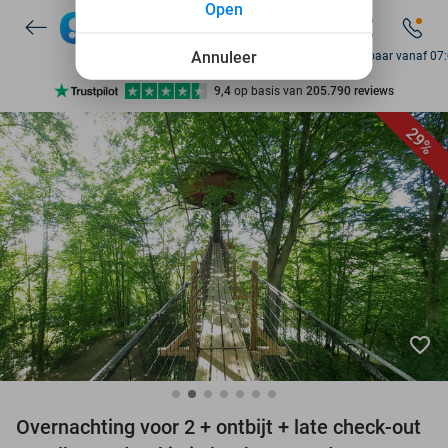
Open
7 dagen per week beschikbaar
10+ miljoen leden
Annuleer
Bereikbaar vanaf 07
9,4
op basis van
205.790 reviews
Ontdek 15.000+ deals
29%
7 dagen per week beschikbaar
10+ miljoen leden
favorite_border
Overnachting voor 2 + ontbijt + late check-out