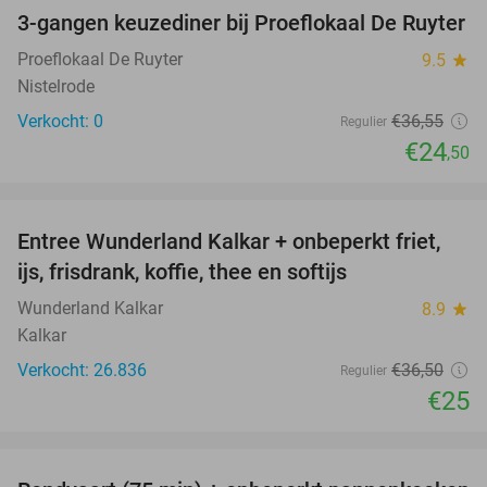
3-gangen keuzediner bij Proeflokaal De Ruyter
33%
NEW
TODAY
Proeflokaal De Ruyter
9.5
star
Nistelrode
Verkocht: 0
€36
,55
Regulier
€24
,50
favorite_border
Entree Wunderland Kalkar + onbeperkt friet,
32%
ijs, frisdrank, koffie, thee en softijs
Wunderland Kalkar
8.9
star
Kalkar
Verkocht: 26.836
€36
,50
Regulier
€25
favorite_border