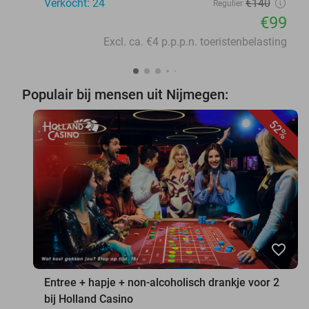
Verkocht: 24
€140
Regulier
€99
Excl. ca. €4 p.p.p.n. toeristenbelasting
Populair bij mensen uit Nijmegen:
52%
favorite_border
Entree + hapje + non-alcoholisch drankje voor 2
bij Holland Casino