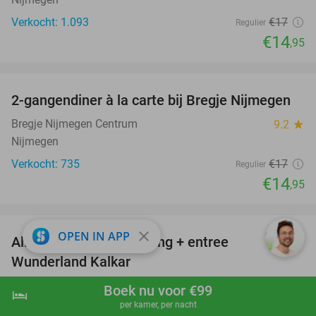
Verkocht: 1.093
€17
Regulier
€14
,95
favorite_border
2-gangendiner à la carte bij Bregje Nijmegen
12%
Bregje Nijmegen Centrum
9.2
star
Nijmegen
Verkocht: 735
€17
Regulier
€14
,95
favorite_border
close
OPEN IN APP
All-inclusive overnachting + entree
25%
Wunderland Kalkar
Wunderland Kalkar
8.9
star
Boek nu voor €99
hotel
shopping_cart
Boek nu
navigate_next
Kalkar
per kamer, per nacht