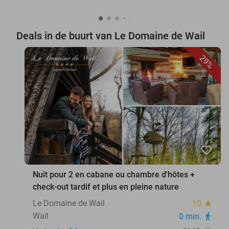
Deals in de buurt van Le Domaine de Wail
29%
favorite_border
Nuit pour 2 en cabane ou chambre d'hôtes +
check-out tardif et plus en pleine nature
Le Domaine de Wail
10
star
Wail
0 min.
directions_walk