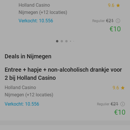
Holland Casino
9.6
star
Nijmegen (+12 locaties)
Verkocht: 10.556
€21
Regulier
€10
favorite_border
Deals in Nijmegen
Entree + hapje + non-alcoholisch drankje voor
52%
2 bij Holland Casino
Holland Casino
9.6
star
Nijmegen (+12 locaties)
Verkocht: 10.556
€21
Regulier
€10
favorite_border