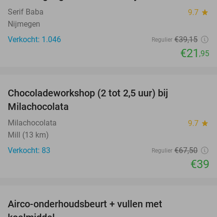
Serif Baba
9.7
star
Nijmegen
Verkocht: 1.046
€39
,15
Regulier
€21
,95
favorite_border
Chocoladeworkshop (2 tot 2,5 uur) bij
42%
Milachocolata
Milachocolata
9.7
star
Mill (13 km)
Verkocht: 83
€67
,50
Regulier
€39
favorite_border
Airco-onderhoudsbeurt + vullen met
57%