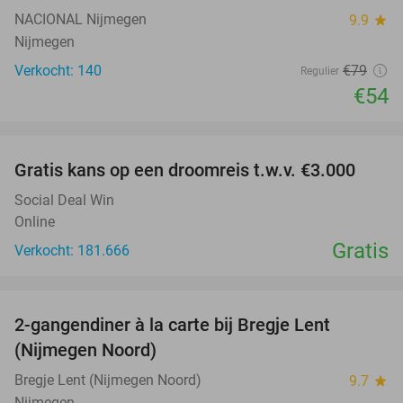
NACIONAL Nijmegen
9.9
star
Nijmegen
Verkocht: 140
€79
Regulier
€54
favorite_border
Gratis kans op een droomreis t.w.v. €3.000
Social Deal Win
Online
Gratis
Verkocht: 181.666
favorite_border
2-gangendiner à la carte bij Bregje Lent
12%
(Nijmegen Noord)
Bregje Lent (Nijmegen Noord)
9.7
star
Nijmegen