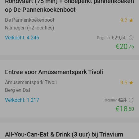
Rondvaart (75 min) + onbeperkt pannenkoeken
30%
op De Pannenkoekenboot
De Pannenkoekenboot
9.2
star
Nijmegen (+2 locaties)
Verkocht: 4.246
€29
,50
Regulier
€20
,75
favorite_border
Entree voor Amusementspark Tivoli
12%
Amusementspark Tivoli
9.5
star
Berg en Dal
Verkocht: 1.217
€21
Regulier
€18
,50
favorite_border
All-You-Can-Eat & Drink (3 uur) bij Triavium
21%