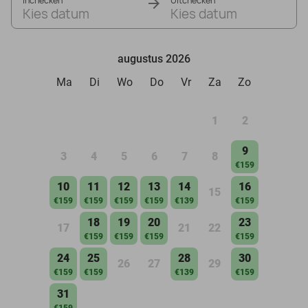
Inchecken
Uitchecken
Kies datum
Kies datum
augustus 2026
Ma
Di
Wo
Do
Vr
Za
Zo
1
2
9
3
4
5
6
7
8
€159
10
11
12
13
14
16
15
€159
€159
€159
€159
€139
€159
18
19
20
23
17
21
22
€159
€159
€159
€159
24
25
28
30
26
27
29
€159
€159
€139
€159
31
€159