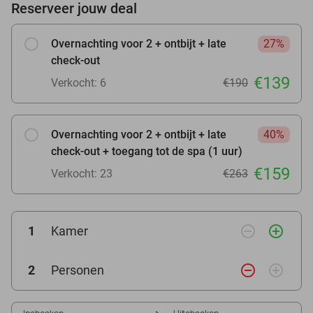
Reserveer jouw deal
Overnachting voor 2 + ontbijt + late
27%
check-out
€139
Verkocht: 6
€190
Overnachting voor 2 + ontbijt + late
40%
check-out + toegang tot de spa (1 uur)
€159
Verkocht: 23
€263
remove_circle_outline
add_circle_outline
1
Kamer
remove_circle_outline
add_circle_outline
2
Personen