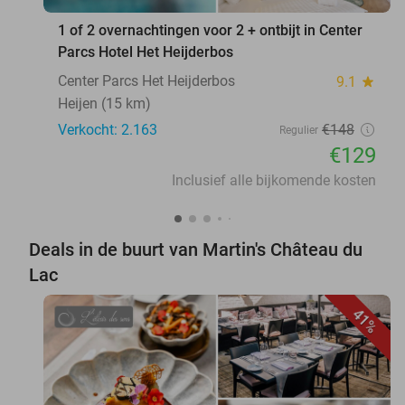
1 of 2 overnachtingen voor 2 + ontbijt in Center
Parcs Hotel Het Heijderbos
Center Parcs Het Heijderbos
9.1
star
Heijen (15 km)
Verkocht: 2.163
€148
Regulier
€129
Inclusief alle bijkomende kosten
Deals in de buurt van Martin's Château du
Lac
41%