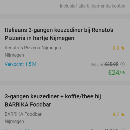
Inclusief alle bijkomende kosten
favorite_border
Italiaans 3-gangen keuzediner bij Renato's
31%
Pizzeria in hartje Nijmegen
Renato´s Pizzeria Nijmegen
9.8
star
Nijmegen
Verkocht: 1.524
€35
,95
Regulier
€24
,95
favorite_border
3-gangen keuzediner + koffie/thee bij
44%
BARRIKA Foodbar
BARRIKA Foodbar
8.7
star
Nijmegen