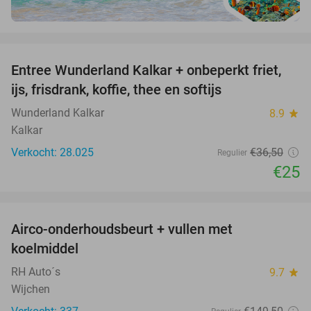
favorite_border
Entree Wunderland Kalkar + onbeperkt friet,
32%
ijs, frisdrank, koffie, thee en softijs
Wunderland Kalkar
8.9
star
Kalkar
Verkocht: 28.025
€36
,50
Regulier
€25
favorite_border
Airco-onderhoudsbeurt + vullen met
57%
koelmiddel
RH Auto´s
9.7
star
Wijchen