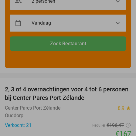
Zoek Restaurant
favorite_border
2, 3 of 4 overnachtingen voor 4 tot 6 personen
15%
bij Center Parcs Port Zélande
Center Parcs Port Zélande
8.9
star
Ouddorp
Verkocht: 21
€196
,47
Regulier
€167