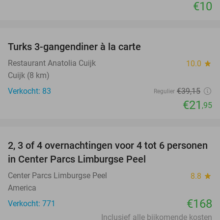
€10
favorite_border
Turks 3-gangendiner à la carte
44%
Restaurant Anatolia Cuijk
10.0
star
Cuijk (8 km)
Verkocht: 83
€39
,15
Regulier
€21
,95
favorite_border
2, 3 of 4 overnachtingen voor 4 tot 6 personen
in Center Parcs Limburgse Peel
Center Parcs Limburgse Peel
8.8
star
America
€168
Verkocht: 771
Inclusief alle bijkomende kosten