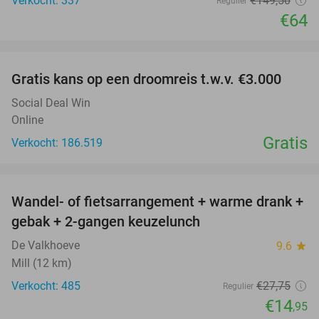
Verkocht: 337
€149
,50
Regulier
€64
favorite_border
Gratis kans op een droomreis t.w.v. €3.000
Social Deal Win
Online
Gratis
Verkocht: 186.519
favorite_border
Wandel- of fietsarrangement + warme drank +
46%
gebak + 2-gangen keuzelunch
De Valkhoeve
9.6
star
Mill (12 km)
Verkocht: 485
€27
,75
Regulier
€14
,95