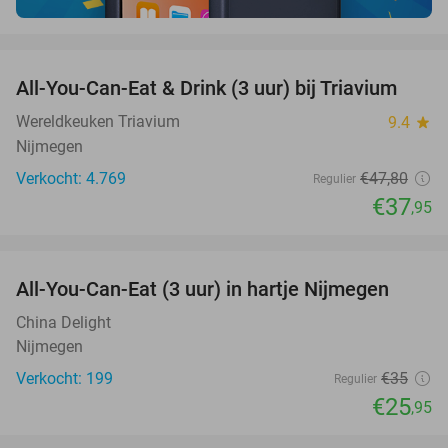
favorite_border
All-You-Can-Eat & Drink (3 uur) bij Triavium
21%
Wereldkeuken Triavium
9.4
star
Nijmegen
Verkocht: 4.769
€47
,80
Regulier
€37
,95
favorite_border
All-You-Can-Eat (3 uur) in hartje Nijmegen
26%
China Delight
Nijmegen
Verkocht: 199
€35
Regulier
€25
,95
favorite_border