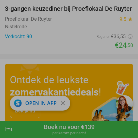
3-gangen keuzediner bij Proeflokaal De Ruyter
33%
Proeflokaal De Ruyter
9.5
star
Nistelrode
Verkocht: 90
€36
,55
Regulier
€24
,50
Ontdek de leukste
zomervakantiedeals
!
close
OPEN IN APP
Bekijk nu
Boek nu voor €139
hotel
shopping_cart
Boek nu
navigate_next
per kamer, per nacht