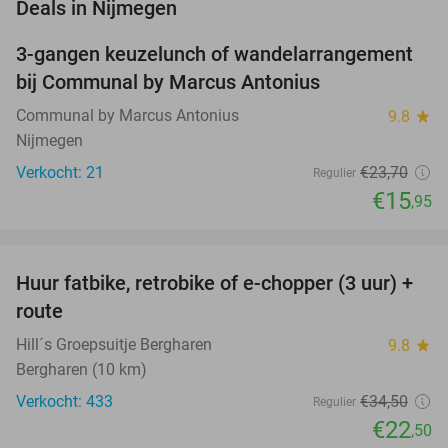
favorite_border
Deals in Nijmegen
3-gangen keuzelunch of wandelarrangement
33%
NEW
bij Communal by Marcus Antonius
TODAY
Communal by Marcus Antonius
9.8
star
Nijmegen
Verkocht: 21
€23
,70
Regulier
€15
,95
favorite_border
Huur fatbike, retrobike of e-chopper (3 uur) +
35%
route
Hill´s Groepsuitje Bergharen
9.8
star
Bergharen (10 km)
Verkocht: 433
€34
,50
Regulier
€22
,50