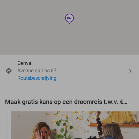
hotel
Genval
Avenue du Lac 87
Routebeschrijving
Maak gratis kans op een droomreis t.w.v. €3.000!