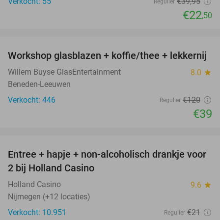
Verkocht: 55
€39
,95
Regulier
€22
,50
favorite_border
Workshop glasblazen + koffie/thee + lekkernij
68%
Willem Buyse GlasEntertainment
8.0
star
Beneden-Leeuwen
Verkocht: 446
€120
Regulier
€39
favorite_border
Entree + hapje + non-alcoholisch drankje voor
52%
2 bij Holland Casino
Holland Casino
9.6
star
Nijmegen (+12 locaties)
Verkocht: 10.951
€21
Regulier