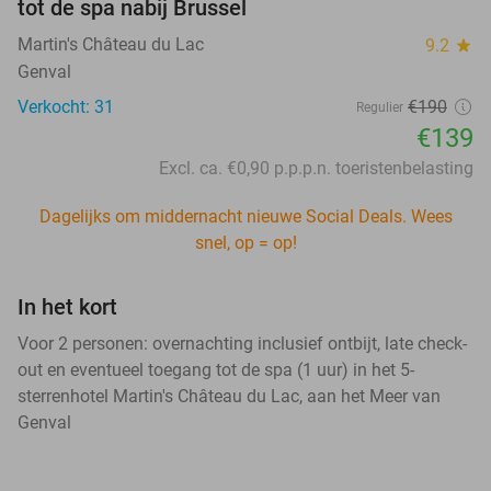
tot de spa nabij Brussel
Martin's Château du Lac
9.2
star
Genval
Verkocht: 31
€190
Regulier
€139
Excl. ca. €0,90 p.p.p.n. toeristenbelasting
Dagelijks om middernacht nieuwe Social Deals. Wees
snel, op = op!
In het kort
Voor 2 personen: overnachting inclusief ontbijt, late check-
out en eventueel toegang tot de spa (1 uur) in het 5-
sterrenhotel Martin's Château du Lac, aan het Meer van
Genval