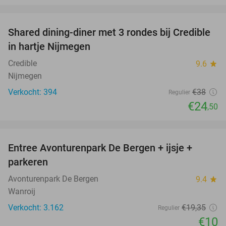
favorite_border
Shared dining-diner met 3 rondes bij Credible
36%
in hartje Nijmegen
Credible
9.6
star
Nijmegen
Verkocht: 394
€38
Regulier
€24
,50
favorite_border
Entree Avonturenpark De Bergen + ijsje +
48%
parkeren
Avonturenpark De Bergen
9.4
star
Wanroij
Verkocht: 3.162
€19
,35
Regulier
€10