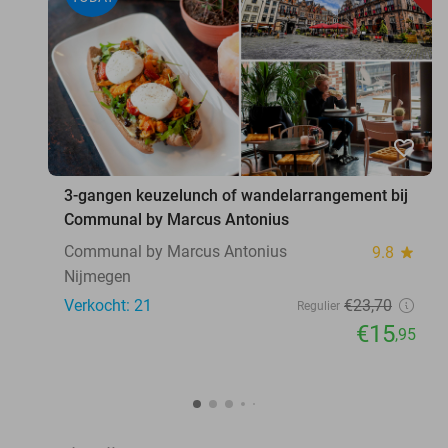
favorite_border
3-gangen keuzelunch of wandelarrangement bij
Communal by Marcus Antonius
Communal by Marcus Antonius
9.8
star
Nijmegen
Verkocht: 21
€23
,70
Regulier
€15
,95