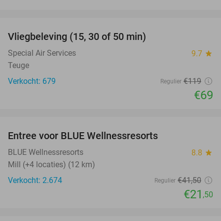
favorite_border
Vliegbeleving (15, 30 of 50 min)
42%
Special Air Services
9.7
star
Teuge
Verkocht: 679
€119
Regulier
€69
favorite_border
Entree voor BLUE Wellnessresorts
48%
BLUE Wellnessresorts
8.8
star
Mill (+4 locaties) (12 km)
Verkocht: 2.674
€41
,50
Regulier
€21
,50
favorite_border