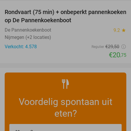
Rondvaart (75 min) + onbeperkt pannenkoeken
30%
op De Pannenkoekenboot
De Pannenkoekenboot
9.2
star
Nijmegen (+2 locaties)
Verkocht: 4.578
€29
,50
Regulier
€20
,75
Voordelig spontaan uit
eten?