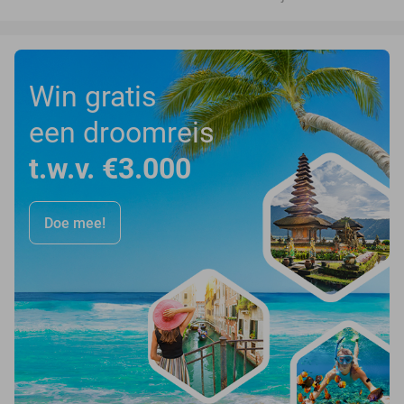
Win gratis
een droomreis
t.w.v. €3.000
Doe mee!