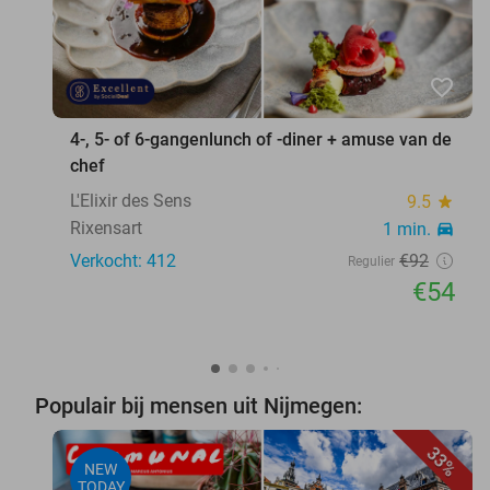
favorite_border
4-, 5- of 6-gangenlunch of -diner + amuse van de
chef
L'Elixir des Sens
9.5
star
Rixensart
1 min.
directions_car
Verkocht: 412
€92
Regulier
€54
Populair bij mensen uit Nijmegen:
33%
NEW
TODAY