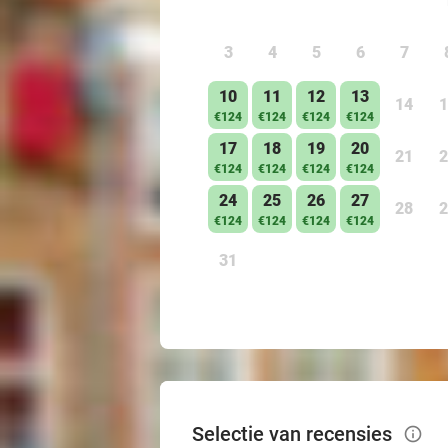
3
4
5
6
7
10
11
12
13
14
1
€124
€124
€124
€124
17
18
19
20
21
2
€124
€124
€124
€124
24
25
26
27
28
2
€124
€124
€124
€124
31
Selectie van recensies
info_outlined