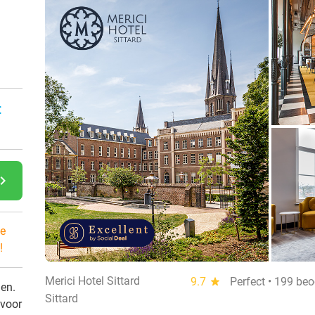
:
gate_next
e
!
Merici Hotel Sittard
9.7
star
Perfect • 199 be
den.
Sittard
 voor