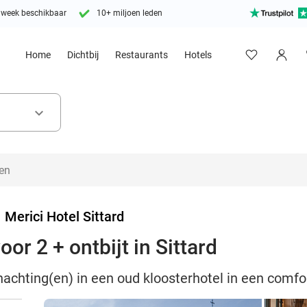
 week beschikbaar
10+ miljoen leden
Home
Dichtbij
Restaurants
Hotels
keyboard_arrow_down
>
Merici Hotel Sittard
or 2 + ontbijt in Sittard
nachting(en) in een oud kloosterhotel in een comfor