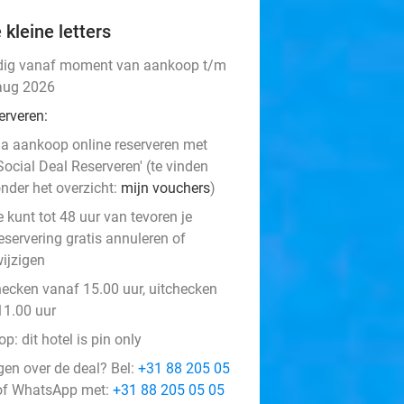
 kleine letters
dig vanaf moment van aankoop t/m
aug 2026
erveren:
a aankoop online reserveren met
Social Deal Reserveren' (te vinden
nder het overzicht:
mijn vouchers
)
e kunt tot 48 uur van tevoren je
eservering gratis annuleren of
ijzigen
hecken vanaf 15.00 uur, uitchecken
11.00 uur
op: dit hotel is pin only
gen over de deal? Bel:
+31 88 205 05
f WhatsApp met:
+31 88 205 05 05