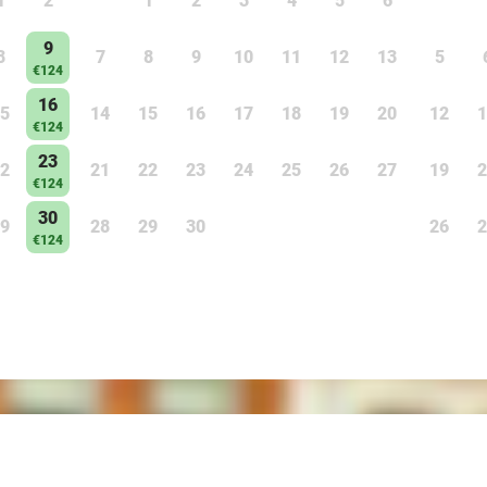
1
2
1
2
3
4
5
6
9
8
7
8
9
10
11
12
13
5
€124
16
5
14
15
16
17
18
19
20
12
1
€124
23
2
21
22
23
24
25
26
27
19
2
€124
30
9
28
29
30
26
2
€124