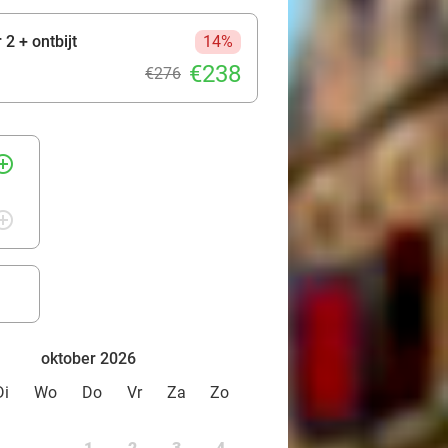
2 + ontbijt
14%
€238
€276
rcle_outline
rcle_outline
oktober 2026
Di
Wo
Do
Vr
Za
Zo