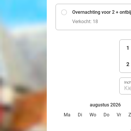
Overnachting voor 2 + ontbij
Verkocht: 18
1
2
Inc
Ki
augustus 2026
Ma
Di
Wo
Do
Vr