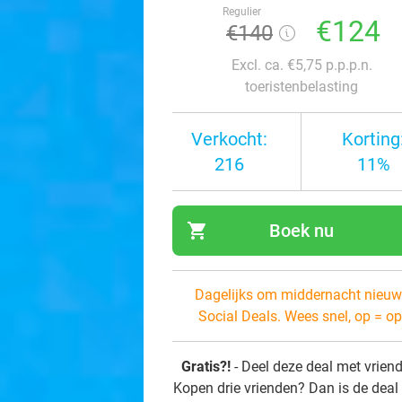
Regulier
€124
€140
Excl. ca. €5,75 p.p.p.n.
toeristenbelasting
Verkocht:
Korting
216
11%
shopping_cart
Boek nu
navi
Dagelijks om middernacht nieuw
Social Deals. Wees snel, op = op
Gratis?!
- Deel deze deal met vrien
Kopen drie vrienden? Dan is de deal