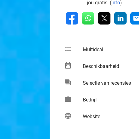
jou gratis! (
info
)
whatsapp
linkedin
fb
mai
list
keybo
Multideal
date_range
keybo
Beschikbaarheid
chat
keybo
Selectie van recensies
work
keybo
Bedrijf
language
keybo
Website