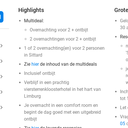
Highlights
Grote
l
Multideal:
Gel
30 
Overnachting voor 2 + ontbijt
Res
2 overnachtingen voor 2 + ontbijt
ard_arrow_right
n
1 of 2 overnachting(en) voor 2 personen
'
in Sittard
o
ard_arrow_right
Zie
hier
de inhoud van de multideals
j
Inclusief ontbijt
r
ard_arrow_right
Verblijf in een prachtig
w
viersterrenkloosterhotel in het hart van
ard_arrow_right
Inc
Limburg
tot 
Je overnacht in een comfort room en
ard_arrow_right
Let 
begint de dag goed met een uitgebreid
Vra
ontbijt
05
o