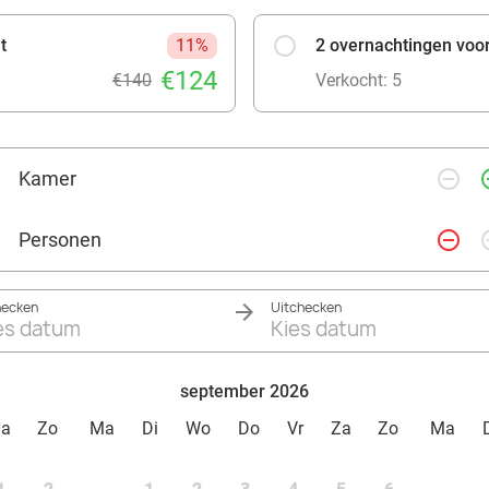
t
11%
2 overnachtingen voor 
€124
€140
Verkocht: 5
remove_circle_outline
add_ci
Kamer
remove_circle_outline
add_ci
Personen
hecken
Uitchecken
es datum
Kies datum
september 2026
Za
Zo
Ma
Di
Wo
Do
Vr
Za
Zo
Ma