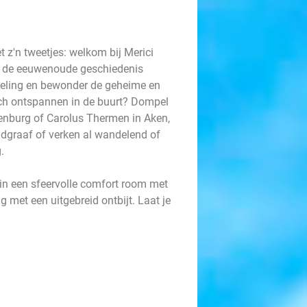
t z'n tweetjes: welkom bij Merici
jij de eeuwenoude geschiedenis
deling en bewonder de geheime en
sch ontspannen in de buurt? Dompel
enburg of Carolus Thermen in Aken,
ndgraaf of verken al wandelend of
g.
 in een sfeervolle comfort room met
g met een uitgebreid ontbijt. Laat je