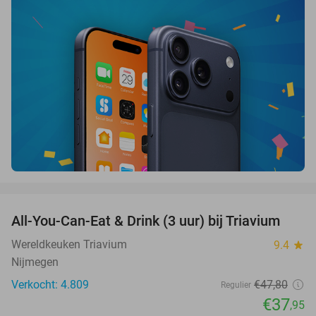
favorite_border
All-You-Can-Eat & Drink (3 uur) bij Triavium
21%
Wereldkeuken Triavium
9.4
star
Nijmegen
Verkocht: 4.809
€47
,80
Regulier
€37
,95