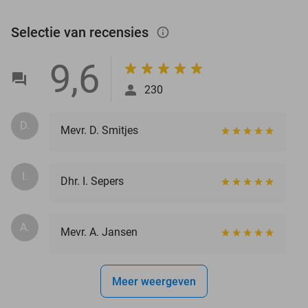
Selectie van recensies
info_outlined
9,6
230
D.
Mevr. D. Smitjes
I.
Dhr. I. Sepers
A.
Mevr. A. Jansen
Meer weergeven