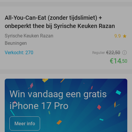
favorite_border
All-You-Can-Eat (zonder tijdslimiet) +
36%
onbeperkt thee bij Syrische Keuken Razan
Syrische Keuken Razan
9.9
star
Beuningen
Verkocht: 270
€22
,50
Regulier
€14
,50
Win vandaag een gratis
iPhone 17 Pro
Meer info