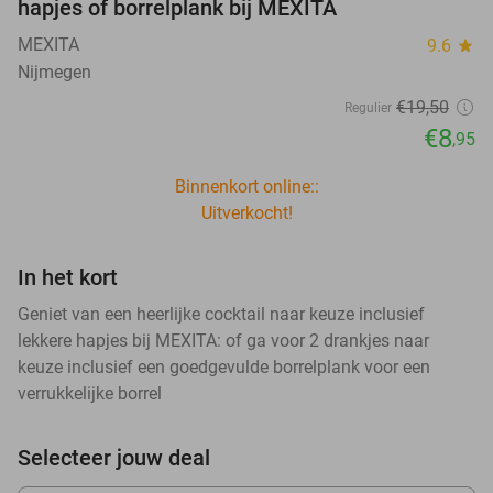
hapjes of borrelplank bij MEXITA
MEXITA
9.6
star
Nijmegen
€19
,50
Regulier
€8
,95
Binnenkort online::
Uitverkocht!
In het kort
Geniet van een heerlijke cocktail naar keuze inclusief
lekkere hapjes bij MEXITA: of ga voor 2 drankjes naar
keuze inclusief een goedgevulde borrelplank voor een
verrukkelijke borrel
Selecteer jouw deal