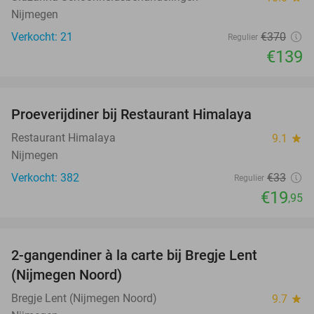
Nijmegen
Verkocht: 21
€370
Regulier
€139
favorite_border
Proeverijdiner bij Restaurant Himalaya
40%
Restaurant Himalaya
9.1
star
Nijmegen
Verkocht: 382
€33
Regulier
€19
,95
favorite_border
2-gangendiner à la carte bij Bregje Lent
12%
(Nijmegen Noord)
Bregje Lent (Nijmegen Noord)
9.7
star