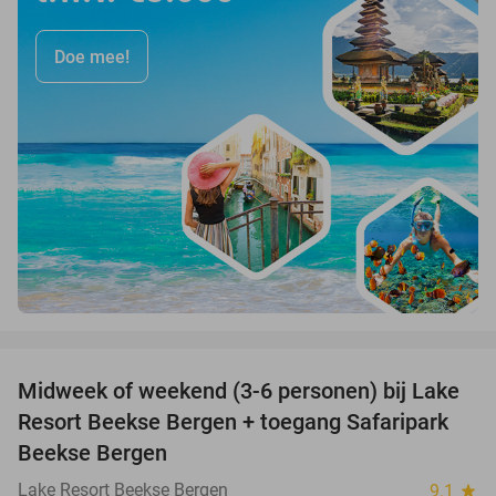
Doe mee!
favorite_border
Midweek of weekend (3-6 personen) bij Lake
53%
Resort Beekse Bergen + toegang Safaripark
Beekse Bergen
Lake Resort Beekse Bergen
9.1
star