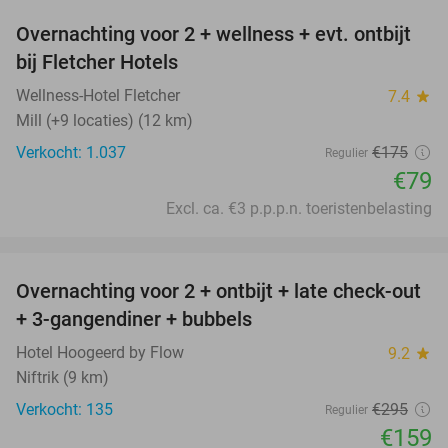
Overnachting voor 2 + wellness + evt. ontbijt
55%
bij Fletcher Hotels
Wellness-Hotel Fletcher
7.4
star
Mill (+9 locaties) (12 km)
Verkocht: 1.037
€175
Regulier
€79
Excl. ca. €3 p.p.p.n. toeristenbelasting
favorite_border
Overnachting voor 2 + ontbijt + late check-out
46%
+ 3-gangendiner + bubbels
Hotel Hoogeerd by Flow
9.2
star
Niftrik (9 km)
Verkocht: 135
€295
Regulier
€159