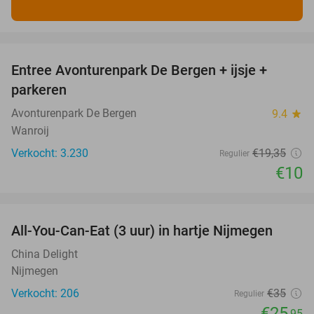
favorite_border
Entree Avonturenpark De Bergen + ijsje +
48%
parkeren
Avonturenpark De Bergen
9.4
star
Wanroij
Verkocht: 3.230
€19
,35
Regulier
€10
favorite_border
All-You-Can-Eat (3 uur) in hartje Nijmegen
26%
China Delight
Nijmegen
Verkocht: 206
€35
Regulier
€25
,95