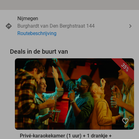
Nijmegen
Burghardt van Den Berghstraat 144
Routebeschrijving
Deals in de buurt van
35%
favorite_border
Privé-karaokekamer (1 uur) + 1 drankje +