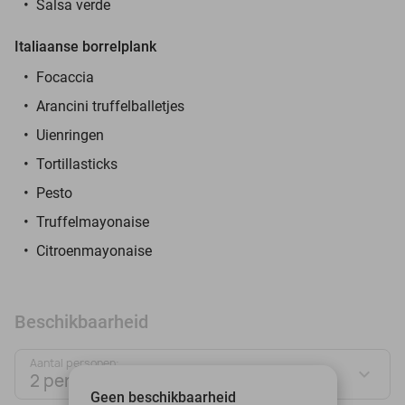
Salsa verde
Italiaanse borrelplank
Focaccia
Arancini truffelballetjes
Uienringen
Tortillasticks
Pesto
Truffelmayonaise
Citroenmayonaise
Beschikbaarheid
Aantal personen:
2 personen
Geen beschikbaarheid