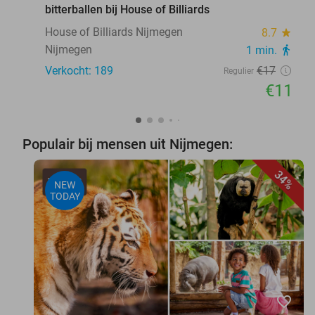
bitterballen bij House of Billiards
House of Billiards Nijmegen
8.7
star
Nijmegen
1 min.
directions_walk
Verkocht: 189
€17
Regulier
€11
Populair bij mensen uit Nijmegen:
34%
NEW
TODAY
favorite_border