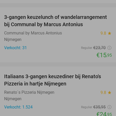
favorite_border
3-gangen keuzelunch of wandelarrangement
33%
bij Communal by Marcus Antonius
Communal by Marcus Antonius
9.8
star
Nijmegen
Verkocht: 31
€23
,70
Regulier
€15
,95
favorite_border
Italiaans 3-gangen keuzediner bij Renato's
31%
Pizzeria in hartje Nijmegen
Renato´s Pizzeria Nijmegen
9.8
star
Nijmegen
Verkocht: 1.524
€35
,95
Regulier
€24
,95