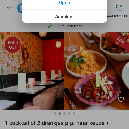
Open
Ontdek 15.000+ deals
7 dagen per week beschikbaar
Annuleer
Bereikbaar tot 21:00
10+ miljoen leden
9,4
op basis van
206.305 reviews
54%
SOLD
Ontdek 15.000+ deals
OUT
7 dagen per week beschikbaar
10+ miljoen leden
favorite_border
1 cocktail of 2 drankjes p.p. naar keuze +