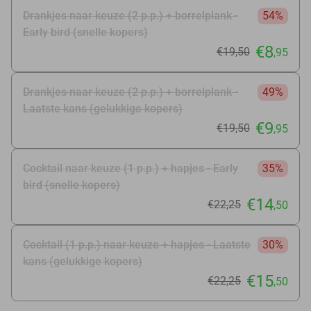
Drankjes naar keuze (2 p.p.) + borrelplank -
54%
Early bird (snelle kopers)
€8
€19
,50
,95
Drankjes naar keuze (2 p.p.) + borrelplank -
49%
Laatste kans (gelukkige kopers)
€9
€19
,50
,95
Cocktail naar keuze (1 p.p.) + hapjes - Early
35%
bird (snelle kopers)
€14
€22
,25
,50
Cocktail (1 p.p.) naar keuze + hapjes - Laatste
30%
kans (gelukkige kopers)
€15
€22
,25
,50