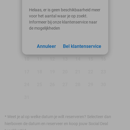
augustus 2026
Helaas, er is geen beschikbaarheid meer
voor het aantal waar je op zoekt.
Ma
Di
Wo
Do
Vr
Za
Zo
Informeer bij onze klantenservice naar
de mogelijkheden
1
2
3
Annuleer
4
5
Bel klantenservice
6
7
8
9
10
11
12
13
14
15
16
17
18
19
20
21
22
23
24
25
26
27
28
29
30
31
*
Weet je al op welke datum je wilt reserveren? Selecteer dan
hierboven de datum en reserveer en koop jouw Social Deal