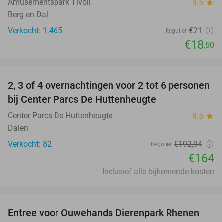
Amusementspark Tivoli
9.5
star
Berg en Dal
Verkocht: 1.465
€21
Regulier
€18
,50
favorite_border
2, 3 of 4 overnachtingen voor 2 tot 6 personen
15%
bij Center Parcs De Huttenheugte
Center Parcs De Huttenheugte
9.5
star
Dalen
Verkocht: 82
€192
,94
Regulier
€164
Inclusief alle bijkomende kosten
favorite_border
Entree voor Ouwehands Dierenpark Rhenen
19%