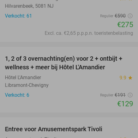
Hilvarenbeek, 5081 NJ
Verkocht: 61
€590
Regulier
€275
Excl. ca. €2,65 p.p.p.n. toeristenbelasting
favorite_border
1, 2 of 3 overnachting(en) voor 2 + ontbijt +
32%
NEW
wellness + meer bij Hôtel L'Amandier
TODAY
Hôtel L'Amandier
9.9
star
Libramont-Chevigny
Verkocht: 6
€191
Regulier
€129
favorite_border
Entree voor Amusementspark Tivoli
12%