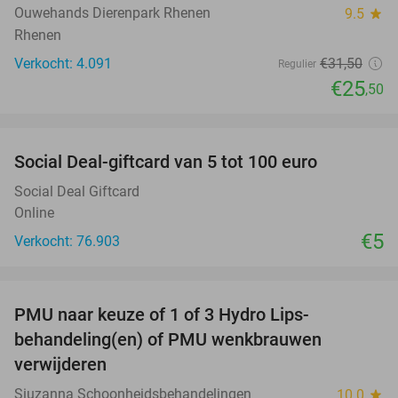
Ouwehands Dierenpark Rhenen
9.5
star
Rhenen
Verkocht: 4.091
€31
,50
Regulier
€25
,50
favorite_border
Social Deal-giftcard van 5 tot 100 euro
Social Deal Giftcard
Online
€5
Verkocht: 76.903
favorite_border
PMU naar keuze of 1 of 3 Hydro Lips-
62%
behandeling(en) of PMU wenkbrauwen
verwijderen
Siuzanna Schoonheidsbehandelingen
10.0
star