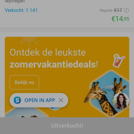
Nijmegen
Verkocht: 1.141
€17
Regulier
€14
,95
Ontdek de leukste
zomervakantiedeals
!
Bekijk nu
close
OPEN IN APP
Uitverkocht!