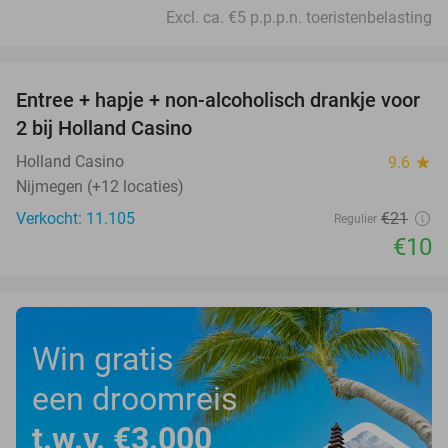
Excl. ca. €5 p.p.p.n. toeristenbelasting
favorite_border
Entree + hapje + non-alcoholisch drankje voor
52%
2 bij Holland Casino
Holland Casino
9.6
star
Nijmegen (+12 locaties)
Verkocht: 11.105
€21
Regulier
€10
Win gratis
een droomreis
t.w.v. €3.000