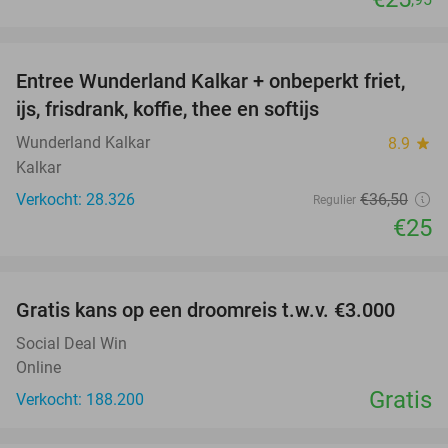
favorite_border
Entree Wunderland Kalkar + onbeperkt friet,
32%
ijs, frisdrank, koffie, thee en softijs
Wunderland Kalkar
8.9
star
Kalkar
Verkocht: 28.326
€36
,50
Regulier
€25
favorite_border
Gratis kans op een droomreis t.w.v. €3.000
Social Deal Win
Online
Gratis
Verkocht: 188.200
favorite_border