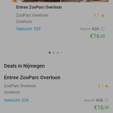
Entree ZooParc Overloon
ZooParc Overloon
9.7
star
Overloon
Verkocht: 529
€25
Regulier
€16
,50
favorite_border
Deals in Nijmegen
Entree ZooParc Overloon
34%
NEW
TODAY
ZooParc Overloon
9.7
star
Overloon
Verkocht: 534
€25
Regulier
€16
,50