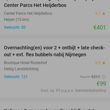
Center Parcs Het Heijderbos
Center Parcs Het Heijderbos
9.1
star
Heijen (15 km)
€401
Verkocht: 50
favorite_border
Overnachting(en) voor 2 + ontbijt + late check-
53%
out + evt. fles bubbels nabij Nijmegen
Boutique Hotel Rozenhof
9.0
star
Heilig Landstichting
Verkocht: 121
€211
Regulier
€99
Excl. ca. €3 p.p.p.n. toeristenbelasting
favorite_border