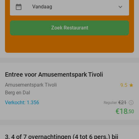
Zoek Restaurant
favorite_border
Entree voor Amusementspark Tivoli
12%
Amusementspark Tivoli
9.5
star
Berg en Dal
Verkocht: 1.356
€21
Regulier
€18
,50
favorite_border
3, 4 of 7 overnachtingen (4 tot 6 pers.) bij