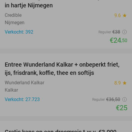
in hartje Nijmegen
Credible
9.6
star
Nijmegen
Verkocht: 392
€38
Regulier
€24
,50
favorite_border
Entree Wunderland Kalkar + onbeperkt friet,
32%
ijs, frisdrank, koffie, thee en softijs
Wunderland Kalkar
8.9
star
Kalkar
Verkocht: 27.723
€36
,50
Regulier
€25
favorite_border