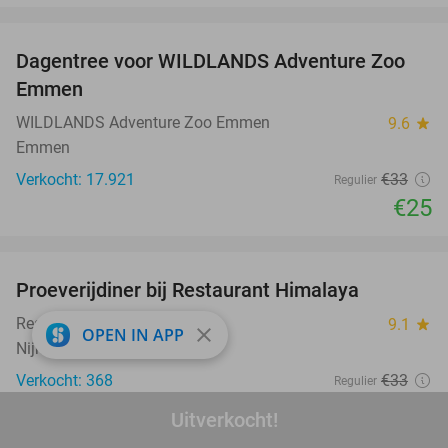
favorite_border
Dagentree voor WILDLANDS Adventure Zoo
24%
Emmen
WILDLANDS Adventure Zoo Emmen
9.6
star
Emmen
Verkocht: 17.921
€33
Regulier
€25
favorite_border
Proeverijdiner bij Restaurant Himalaya
40%
Restaurant Himalaya
9.1
star
close
OPEN IN APP
Nijmegen
Verkocht: 368
€33
Regulier
€19
,95
Uitverkocht!
favorite_border