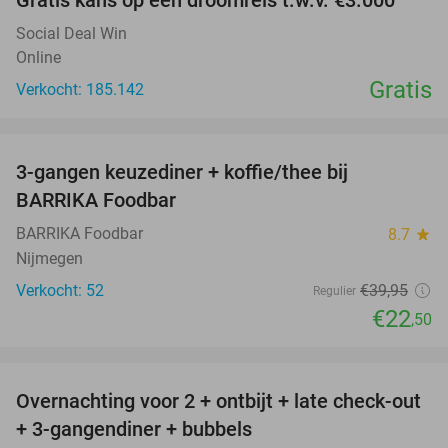
Gratis kans op een droomreis t.w.v. €3.000
Social Deal Win
Online
Gratis
Verkocht: 185.142
favorite_border
3-gangen keuzediner + koffie/thee bij
44%
BARRIKA Foodbar
BARRIKA Foodbar
8.7
star
Nijmegen
Verkocht: 52
€39
,95
Regulier
€22
,50
favorite_border
Overnachting voor 2 + ontbijt + late check-out
46%
+ 3-gangendiner + bubbels