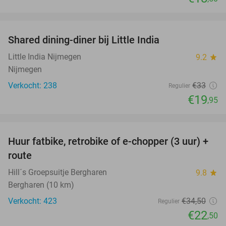
favorite_border
Shared dining-diner bij Little India
40%
Little India Nijmegen
9.2
star
Nijmegen
Verkocht: 238
€33
Regulier
€19
,95
favorite_border
Huur fatbike, retrobike of e-chopper (3 uur) +
35%
route
Hill´s Groepsuitje Bergharen
9.8
star
Bergharen (10 km)
Verkocht: 423
€34
,50
Regulier
€22
,50