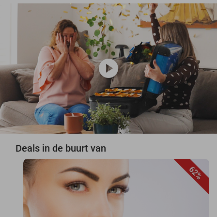
play_circle
Deals in de buurt van
62%