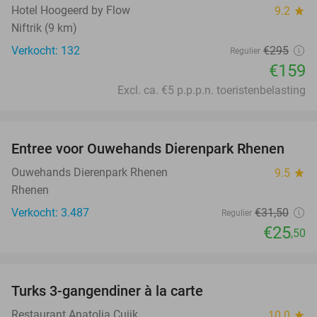
Hotel Hoogeerd by Flow
9.2
star
Niftrik (9 km)
Verkocht: 132
€295
Regulier
€159
Excl. ca. €5 p.p.p.n. toeristenbelasting
favorite_border
Entree voor Ouwehands Dierenpark Rhenen
19%
Ouwehands Dierenpark Rhenen
9.5
star
Rhenen
Verkocht: 3.487
€31
,50
Regulier
€25
,50
favorite_border
Turks 3-gangendiner à la carte
44%
Restaurant Anatolia Cuijk
10.0
star