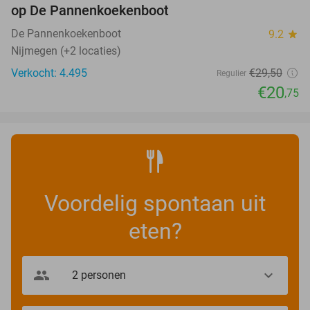
op De Pannenkoekenboot
De Pannenkoekenboot
9.2
star
Nijmegen (+2 locaties)
Verkocht: 4.495
€29
,50
Regulier
€20
,75
Voordelig spontaan uit
eten?