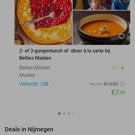
favorite_border
2- of 3-gangenlunch of -diner à la carte bij
Bellies Malden
Bellies Malden
9.7
star
Malden
Verkocht: 258
€13
,85
Regulier
€7
,95
favorite_border
Deals in Nijmegen