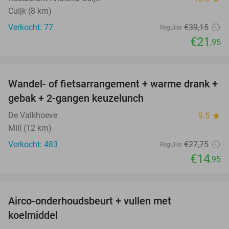
Cuijk (8 km)
Verkocht: 77
€39
,15
Regulier
€21
,95
favorite_border
Wandel- of fietsarrangement + warme drank +
46%
gebak + 2-gangen keuzelunch
De Valkhoeve
9.5
star
Mill (12 km)
Verkocht: 483
€27
,75
Regulier
€14
,95
favorite_border
Airco-onderhoudsbeurt + vullen met
57%
koelmiddel