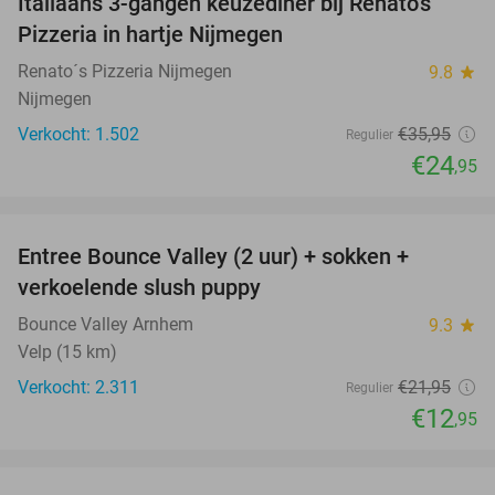
Italiaans 3-gangen keuzediner bij Renato's
31%
Pizzeria in hartje Nijmegen
Renato´s Pizzeria Nijmegen
9.8
star
Nijmegen
Verkocht: 1.502
€35
,95
Regulier
€24
,95
favorite_border
Entree Bounce Valley (2 uur) + sokken +
41%
verkoelende slush puppy
Bounce Valley Arnhem
9.3
star
Velp (15 km)
Verkocht: 2.311
€21
,95
Regulier
€12
,95
favorite_border