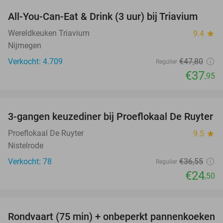
All-You-Can-Eat & Drink (3 uur) bij Triavium
21%
Wereldkeuken Triavium
9.4
star
Nijmegen
Verkocht: 4.709
€47
,80
Regulier
€37
,95
favorite_border
3-gangen keuzediner bij Proeflokaal De Ruyter
33%
Proeflokaal De Ruyter
9.5
star
Nistelrode
Verkocht: 78
€36
,55
Regulier
€24
,50
favorite_border
Rondvaart (75 min) + onbeperkt pannenkoeken
30%