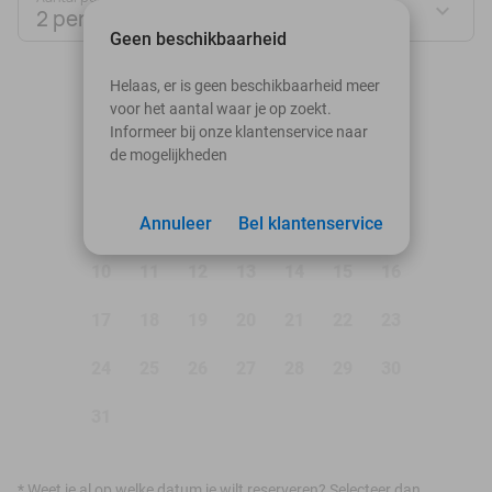
2 personen
Geen beschikbaarheid
augustus 2026
Helaas, er is geen beschikbaarheid meer
voor het aantal waar je op zoekt.
Ma
Di
Wo
Do
Vr
Za
Zo
Informeer bij onze klantenservice naar
de mogelijkheden
1
2
3
Annuleer
4
5
Bel klantenservice
6
7
8
9
10
11
12
13
14
15
16
17
18
19
20
21
22
23
24
25
26
27
28
29
30
31
*
Weet je al op welke datum je wilt reserveren? Selecteer dan