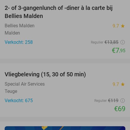
2- of 3-gangenlunch of -diner à la carte bij
43%
Bellies Malden
Bellies Malden
9.7
star
Malden
Verkocht: 258
€13
,85
Regulier
€7
,95
favorite_border
Vliegbeleving (15, 30 of 50 min)
42%
Special Air Services
9.7
star
Teuge
Verkocht: 675
€119
Regulier
€69