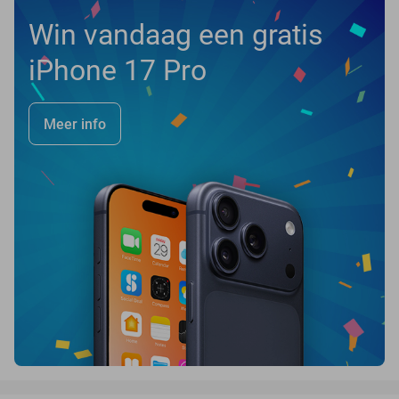
Win vandaag een gratis
iPhone 17 Pro
Meer info
favorite_border