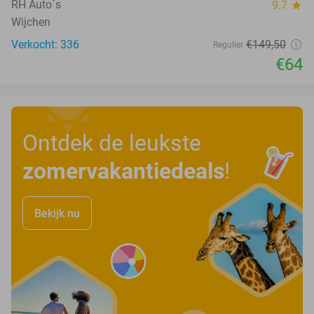
RH Auto´s
9.7
star
Wijchen
Verkocht: 336
€149
,50
Regulier
€64
Ontdek de leukste
zomervakantiedeals
!
Bekijk nu