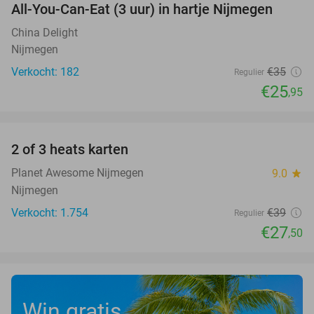
All-You-Can-Eat (3 uur) in hartje Nijmegen
26%
China Delight
Nijmegen
Verkocht: 182
€35
Regulier
€25
,95
favorite_border
2 of 3 heats karten
29%
Planet Awesome Nijmegen
9.0
star
Nijmegen
Verkocht: 1.754
€39
Regulier
€27
,50
Win gratis