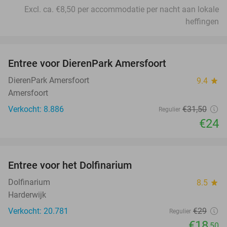
Excl. ca. €8,50 per accommodatie per nacht aan lokale
heffingen
favorite_border
Entree voor DierenPark Amersfoort
24%
DierenPark Amersfoort
9.4
star
Amersfoort
Verkocht: 8.886
€31
,50
Regulier
€24
favorite_border
Entree voor het Dolfinarium
36%
Dolfinarium
8.5
star
Harderwijk
Verkocht: 20.781
€29
Regulier
€18
,50