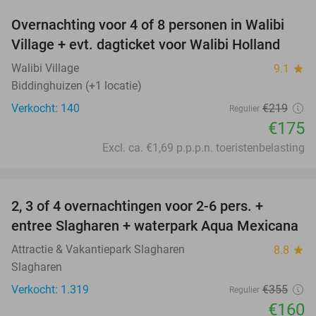
Overnachting voor 4 of 8 personen in Walibi
20%
Village + evt. dagticket voor Walibi Holland
Walibi Village
9.1
star
Biddinghuizen (+1 locatie)
Verkocht: 140
€219
Regulier
€175
Excl. ca. €1,69 p.p.p.n. toeristenbelasting
favorite_border
2, 3 of 4 overnachtingen voor 2-6 pers. +
55%
entree Slagharen + waterpark Aqua Mexicana
Attractie & Vakantiepark Slagharen
8.8
star
Slagharen
Verkocht: 1.319
€355
Regulier
€160