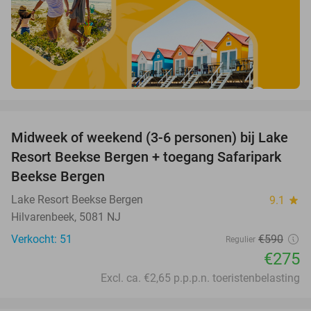
favorite_border
Midweek of weekend (3-6 personen) bij Lake
53%
Resort Beekse Bergen + toegang Safaripark
Beekse Bergen
Lake Resort Beekse Bergen
9.1
star
Hilvarenbeek, 5081 NJ
Verkocht: 51
€590
Regulier
€275
Excl. ca. €2,65 p.p.p.n. toeristenbelasting
favorite_border