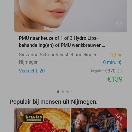
favorite_border
PMU naar keuze of 1 of 3 Hydro Lips-
behandeling(en) of PMU wenkbrauwen
verwijderen
Siuzanna Schoonheidsbehandelingen
10
star
Nijmegen
0 min.
directions_walk
Verkocht: 20
€370
Regulier
€139
Populair bij mensen uit Nijmegen:
43%