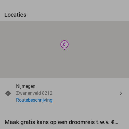
Locaties
wellness
Nijmegen
Zwanenveld 8212
Routebeschrijving
Maak gratis kans op een droomreis t.w.v. €3.000!