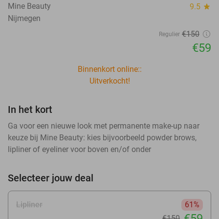
Mine Beauty
9.5
star
Nijmegen
€150
Regulier
€59
Binnenkort online::
Uitverkocht!
In het kort
Ga voor een nieuwe look met permanente make-up naar
keuze bij Mine Beauty: kies bijvoorbeeld powder brows,
lipliner of eyeliner voor boven en/of onder
Selecteer jouw deal
Lipliner
61%
€59
€150