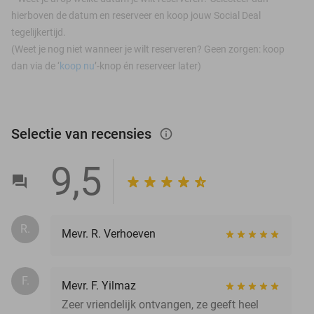
hierboven de datum en reserveer en koop jouw Social Deal
tegelijkertijd.
(Weet je nog niet wanneer je wilt reserveren? Geen zorgen: koop
dan via de ‘
koop nu
’-knop én reserveer later)
Selectie van recensies
info_outlined
9,5
R.
Mevr. R. Verhoeven
F.
Mevr. F. Yilmaz
Zeer vriendelijk ontvangen, ze geeft heel