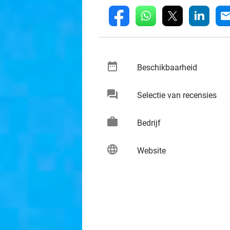
whatsapp
linkedin
fb
mai
date_range
keybo
Beschikbaarheid
chat
keybo
Selectie van recensies
work
keybo
Bedrijf
language
keybo
Website