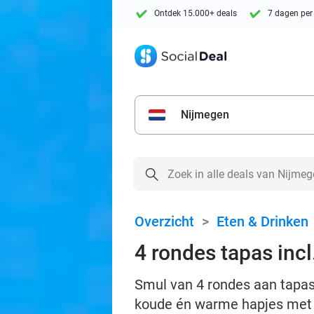
Ontdek 15.000+ deals
7 dagen per
Nijmegen
Overzicht
>
Eten & Drinken
4 rondes tapas incl
Smul van 4 rondes aan tapas 
koude én warme hapjes met 1