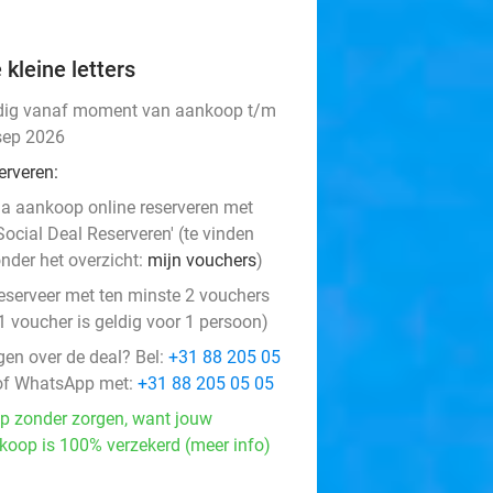
 kleine letters
dig vanaf moment van aankoop t/m
sep 2026
erveren:
a aankoop online reserveren met
Social Deal Reserveren' (te vinden
nder het overzicht:
mijn vouchers
)
eserveer met ten minste 2 vouchers
1 voucher is geldig voor 1 persoon)
gen over de deal? Bel:
+31 88 205 05
f WhatsApp met:
+31 88 205 05 05
p zonder zorgen, want jouw
koop is 100% verzekerd (meer info)