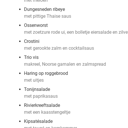
met meloen
Dungesneden ribeye
met pittige Thaise saus
Ossenworst
met zoetzure rode ui, een bolletje eiersalade en zilve
Crostini
met gerookte zalm en cocktailsaus
Trio vis
makreel, Noorse garnalen en zalmspread
Haring op roggebrood
met uitjes
Tonijnsalade
met paprikasaus
Rivierkreeftsalade
met een kaasstengeltje
Kipsatésalade