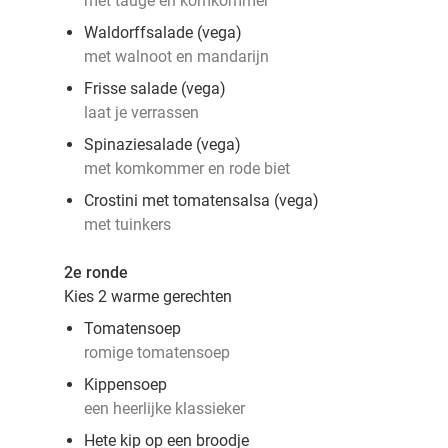
met taugé en komkommer
Waldorffsalade (vega)
met walnoot en mandarijn
Frisse salade (vega)
laat je verrassen
Spinaziesalade (vega)
met komkommer en rode biet
Crostini met tomatensalsa (vega)
met tuinkers
2e ronde
Kies 2 warme gerechten
Tomatensoep
romige tomatensoep
Kippensoep
een heerlijke klassieker
Hete kip op een broodje