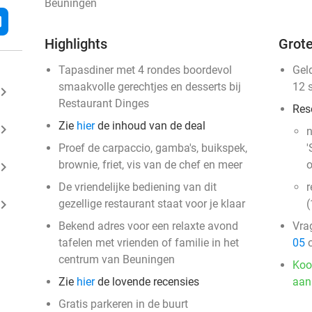
Beuningen
l
Highlights
Grote
Tapasdiner met 4 rondes boordevol
Gel
smaakvolle gerechtjes en desserts bij
12 
ard_arrow_right
Restaurant Dinges
Res
Zie
hier
de inhoud van de deal
ard_arrow_right
n
Proef de carpaccio, gamba's, buikspek,
'
brownie, friet, vis van de chef en meer
o
ard_arrow_right
De vriendelijke bediening van dit
r
ard_arrow_right
gezellige restaurant staat voor je klaar
(
Bekend adres voor een relaxte avond
Vra
tafelen met vrienden of familie in het
05
o
centrum van Beuningen
Koo
Zie
hier
de lovende recensies
aan
Gratis parkeren in de buurt