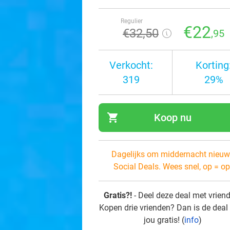
Regulier
€22
€32
,50
,95
Verkocht:
Korting
319
29%
shopping_cart
Koop nu
navi
Dagelijks om middernacht nieuw
Social Deals. Wees snel, op = op
Gratis?!
- Deel deze deal met vrien
Kopen drie vrienden? Dan is de deal
jou gratis! (
info
)