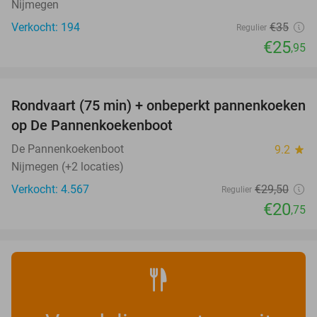
Nijmegen
Verkocht: 194
€35
Regulier
€25
,95
favorite_border
Rondvaart (75 min) + onbeperkt pannenkoeken
30%
op De Pannenkoekenboot
De Pannenkoekenboot
9.2
star
Nijmegen (+2 locaties)
Verkocht: 4.567
€29
,50
Regulier
€20
,75