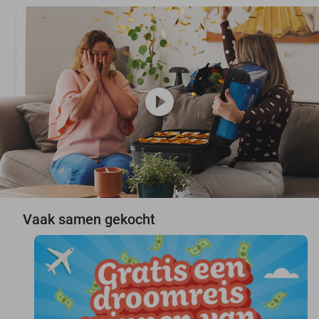
play_circle
Vaak samen gekocht