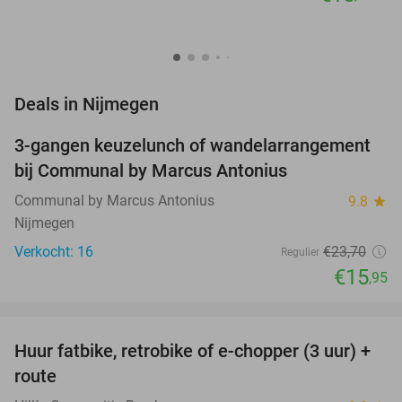
favorite_border
Deals in Nijmegen
3-gangen keuzelunch of wandelarrangement
33%
NEW
bij Communal by Marcus Antonius
TODAY
Communal by Marcus Antonius
9.8
star
Nijmegen
Verkocht: 16
€23
,70
Regulier
€15
,95
favorite_border
Huur fatbike, retrobike of e-chopper (3 uur) +
35%
route