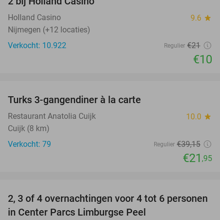
2 bij Holland Casino
Holland Casino
9.6
star
Nijmegen (+12 locaties)
Verkocht: 10.922
€21
Regulier
€10
favorite_border
Turks 3-gangendiner à la carte
44%
Restaurant Anatolia Cuijk
10.0
star
Cuijk (8 km)
Verkocht: 79
€39
,15
Regulier
€21
,95
favorite_border
2, 3 of 4 overnachtingen voor 4 tot 6 personen
in Center Parcs Limburgse Peel