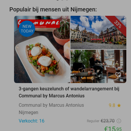
Populair bij mensen uit Nijmegen:
33%
NEW
TODAY
favorite_border
3-gangen keuzelunch of wandelarrangement bij
Communal by Marcus Antonius
Communal by Marcus Antonius
9.8
star
Nijmegen
Verkocht: 16
€23
,70
Regulier
€15
,95