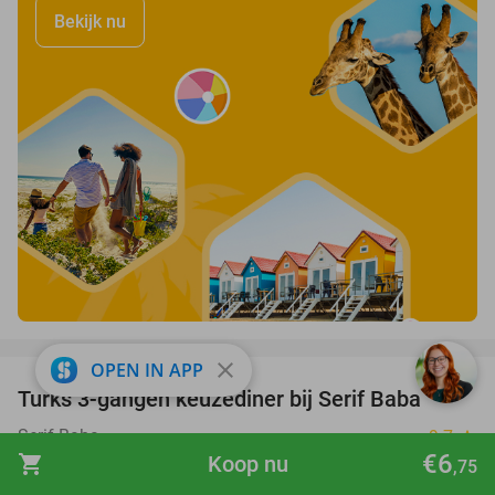
Bekijk nu
favorite_border
close
OPEN IN APP
Turks 3-gangen keuzediner bij Serif Baba
44%
Serif Baba
9.7
star
€6
shopping_cart
Koop nu
Nijmegen
,75