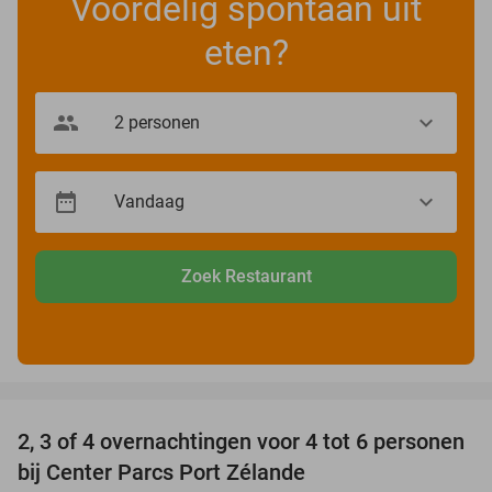
Voordelig spontaan uit
eten?
Zoek Restaurant
favorite_border
2, 3 of 4 overnachtingen voor 4 tot 6 personen
15%
bij Center Parcs Port Zélande