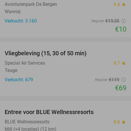
Avonturenpark De Bergen
9.4
star
Wanroij
Verkocht: 3.160
€19
,35
Regulier
€10
favorite_border
Vliegbeleving (15, 30 of 50 min)
42%
Special Air Services
9.7
star
Teuge
Verkocht: 679
€119
Regulier
€69
favorite_border
Entree voor BLUE Wellnessresorts
48%
BLUE Wellnessresorts
8.8
star
Mill (+4 locaties) (12 km)