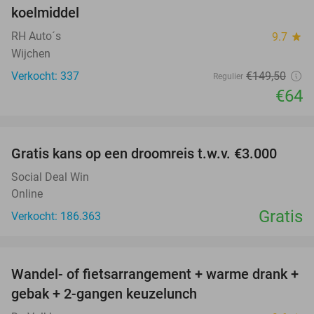
koelmiddel
RH Auto´s
9.7
star
Wijchen
Verkocht: 337
€149
,50
Regulier
€64
favorite_border
Gratis kans op een droomreis t.w.v. €3.000
Social Deal Win
Online
Gratis
Verkocht: 186.363
favorite_border
Wandel- of fietsarrangement + warme drank +
46%
gebak + 2-gangen keuzelunch