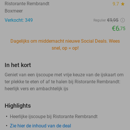
Ristorante Rembrandt
9.7
star
Boxmeer
Verkocht: 349
€9
,95
Regulier
€6
,75
Dagelijks om middernacht nieuwe Social Deals. Wees
snel, op = op!
In het kort
Geniet van een ijscoupe met vrije keuze van de ijskaart om
ter plekke te eten of af te halen bij Ristorante Rembrandt:
heerlijk vers en ambachtelijk ijs
Highlights
Heerlijke ijscoupe bij Ristorante Rembrandt
Zie
hier
de inhoud van de deal