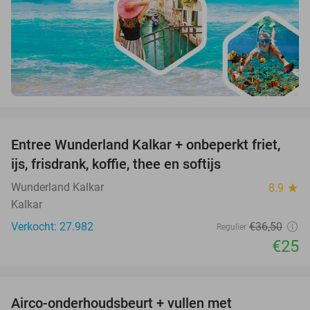
favorite_border
Entree Wunderland Kalkar + onbeperkt friet,
32%
ijs, frisdrank, koffie, thee en softijs
Wunderland Kalkar
8.9
star
Kalkar
Verkocht: 27.982
€36
,50
Regulier
€25
favorite_border
Airco-onderhoudsbeurt + vullen met
57%