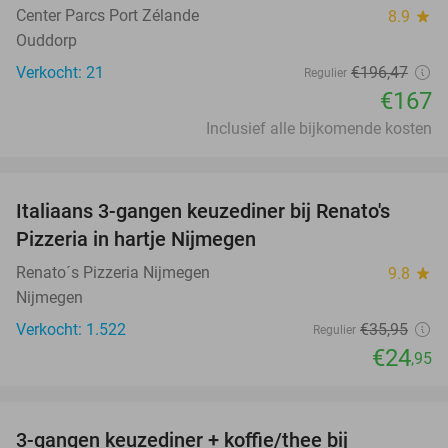
Center Parcs Port Zélande
8.9
star
Ouddorp
Verkocht: 21
€196
,47
Regulier
€167
Inclusief alle bijkomende kosten
favorite_border
Italiaans 3-gangen keuzediner bij Renato's
31%
Pizzeria in hartje Nijmegen
Renato´s Pizzeria Nijmegen
9.8
star
Nijmegen
Verkocht: 1.522
€35
,95
Regulier
€24
,95
favorite_border
3-gangen keuzediner + koffie/thee bij
44%