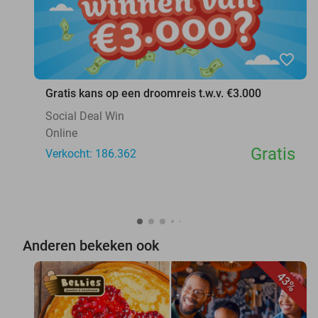
favorite_border
Gratis kans op een droomreis t.w.v. €3.000
Social Deal Win
Online
Gratis
Verkocht: 186.362
Anderen bekeken ook
43%