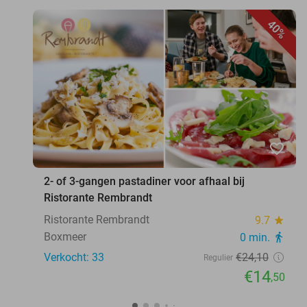
40%
favorite_border
2- of 3-gangen pastadiner voor afhaal bij
Ristorante Rembrandt
Ristorante Rembrandt
9.7
star
Boxmeer
0 min.
directions_walk
Verkocht: 33
€24
,10
Regulier
€14
,50