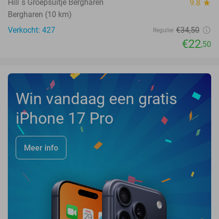
Hill´s Groepsuitje Bergharen
9.8
star
Bergharen (10 km)
Verkocht: 427
€34
,50
Regulier
€22
,50
Win vandaag een gratis
iPhone 17 Pro
Meer info