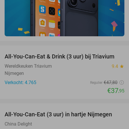
favorite_border
All-You-Can-Eat & Drink (3 uur) bij Triavium
21%
Wereldkeuken Triavium
9.4
star
Nijmegen
Verkocht: 4.765
€47
,80
Regulier
€37
,95
favorite_border
All-You-Can-Eat (3 uur) in hartje Nijmegen
26%
China Delight