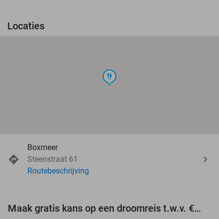
Locaties
food
Boxmeer
Steenstraat 61
Routebeschrijving
Maak gratis kans op een droomreis t.w.v. €3.000!