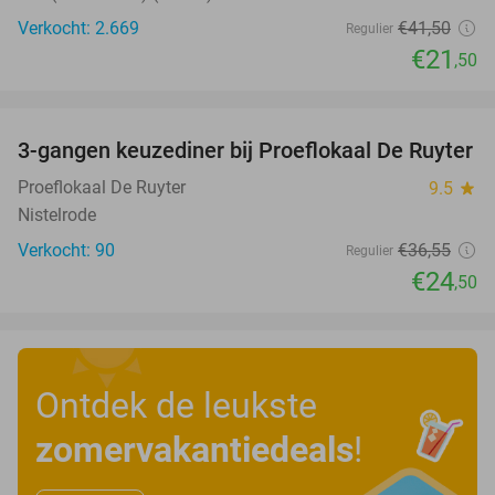
Verkocht: 2.669
€41
,50
Regulier
€21
,50
favorite_border
3-gangen keuzediner bij Proeflokaal De Ruyter
33%
Proeflokaal De Ruyter
9.5
star
Nistelrode
Verkocht: 90
€36
,55
Regulier
€24
,50
Ontdek de leukste
zomervakantiedeals
!