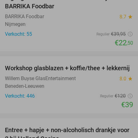
BARRIKA Foodbar
BARRIKA Foodbar
8.7
star
Nijmegen
Verkocht: 55
€39
,95
Regulier
€22
,50
favorite_border
Workshop glasblazen + koffie/thee + lekkernij
68%
Willem Buyse GlasEntertainment
8.0
star
Beneden-Leeuwen
Verkocht: 446
€120
Regulier
€39
favorite_border
Entree + hapje + non-alcoholisch drankje voor
52%