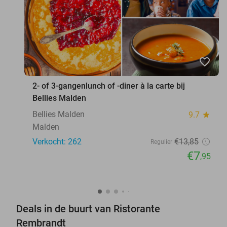
favorite_border
2- of 3-gangenlunch of -diner à la carte bij
Bellies Malden
Bellies Malden
9.7
star
Malden
Verkocht: 262
€13
,85
Regulier
€7
,95
Deals in de buurt van Ristorante
Rembrandt