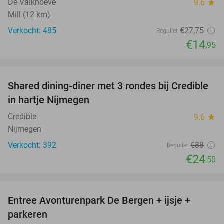
De Valkhoeve
9.6
star
Mill (12 km)
Verkocht: 485
€27
,75
Regulier
€14
,95
favorite_border
Shared dining-diner met 3 rondes bij Credible
36%
in hartje Nijmegen
Credible
9.6
star
Nijmegen
Verkocht: 392
€38
Regulier
€24
,50
favorite_border
Entree Avonturenpark De Bergen + ijsje +
48%
parkeren