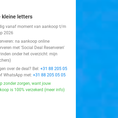
 kleine letters
dig vanaf moment van aankoop t/m
ep 2026
erveren:
na aankoop online
rveren met 'Social Deal Reserveren'
vinden onder het overzicht:
mijn
chers
)
gen over de deal? Bel:
+31 88 205 05
f WhatsApp met:
+31 88 205 05 05
p zonder zorgen, want jouw
koop is 100% verzekerd (meer info)