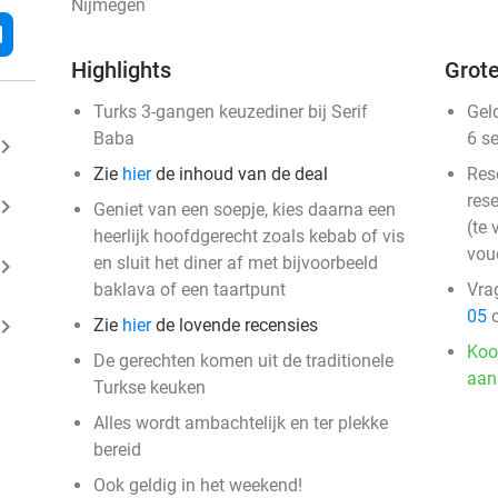
Nijmegen
l
Highlights
Grote
Turks 3-gangen keuzediner bij Serif
Gel
Baba
6 s
ard_arrow_right
Zie
hier
de inhoud van de deal
Res
rese
ard_arrow_right
Geniet van een soepje, kies daarna een
(te 
heerlijk hoofdgerecht zoals kebab of vis
vou
en sluit het diner af met bijvoorbeeld
ard_arrow_right
baklava of een taartpunt
Vra
05
o
ard_arrow_right
Zie
hier
de lovende recensies
Koo
De gerechten komen uit de traditionele
aan
Turkse keuken
Alles wordt ambachtelijk en ter plekke
bereid
Ook geldig in het weekend!