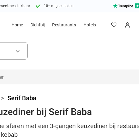
 week beschikbaar
10+ miljoen leden
Home
Dichtbij
Restaurants
Hotels
keyboard_arrow_down
>
Serif Baba
zediner bij Serif Baba
e sferen met een 3-gangen keuzediner bij restaura
f kebab