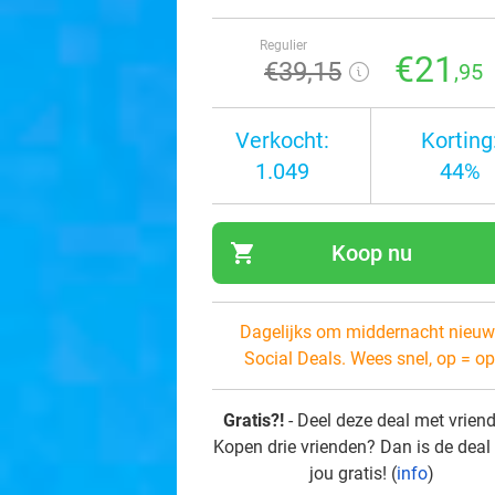
Regulier
€21
€39
,15
,95
Verkocht:
Korting
1.049
44%
shopping_cart
Koop nu
navi
Dagelijks om middernacht nieuw
Social Deals. Wees snel, op = op
Gratis?!
- Deel deze deal met vrien
Kopen drie vrienden? Dan is de deal
jou gratis! (
info
)