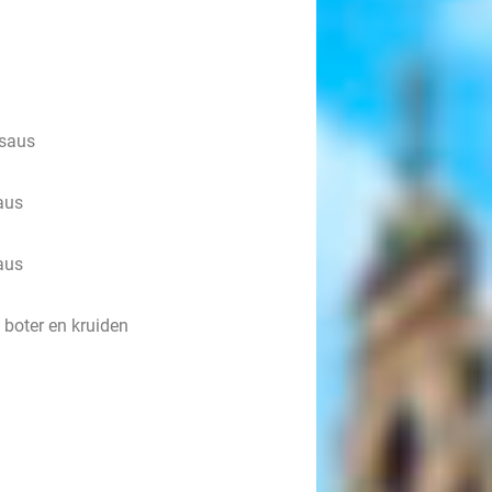
nsaus
aus
aus
 boter en kruiden