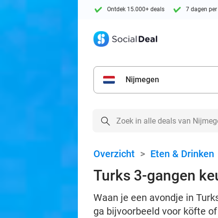
Ontdek 15.000+ deals
7 dagen per
Nijmegen
Overzicht
>
Eten & Drinken
Turks 3-gangen keu
Waan je een avondje in Turks
ga bijvoorbeeld voor köfte o