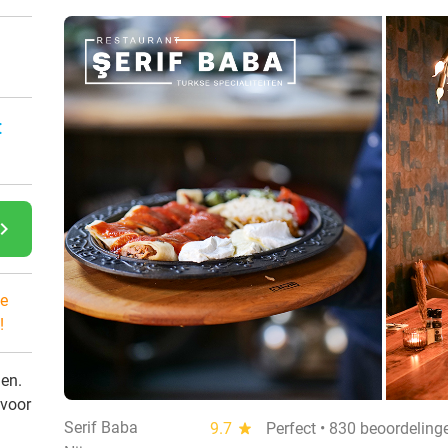
:
gate_next
e
!
den.
 voor
Serif Baba
9.7
star
Perfect • 830 beoordeling