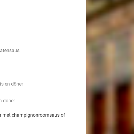
matensaus
is en döner
en döner
den met champignonroomsaus of