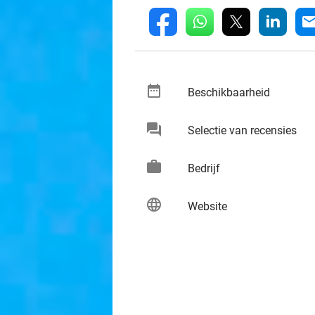
whatsapp
linkedin
fb
mai
date_range
keybo
Beschikbaarheid
chat
keybo
Selectie van recensies
work
keybo
Bedrijf
language
keybo
Website