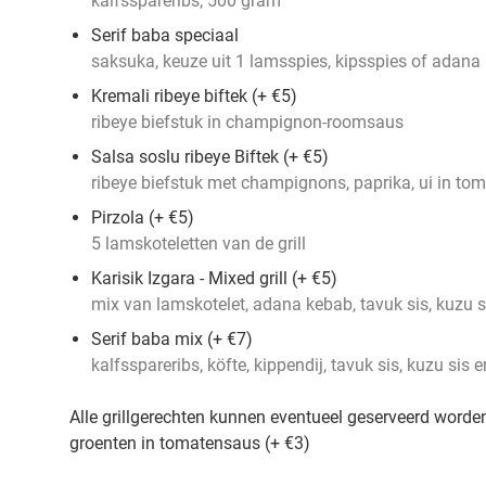
kalfsspareribs, 500 gram
Serif baba speciaal
saksuka, keuze uit 1 lamsspies, kipsspies of adana
Kremali ribeye biftek (+ €5)
ribeye biefstuk in champignon-roomsaus
Salsa soslu ribeye Biftek (+ €5)
ribeye biefstuk met champignons, paprika, ui in to
Pirzola (+ €5)
5 lamskoteletten van de grill
Karisik Izgara - Mixed grill (+ €5)
mix van lamskotelet, adana kebab, tavuk sis, kuzu s
Serif baba mix (+ €7)
kalfsspareribs, köfte, kippendij, tavuk sis, kuzu sis 
Alle grillgerechten kunnen eventueel geserveerd wor
groenten in tomatensaus (+ €3)