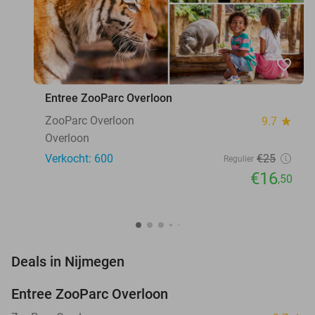
favorite_border
Entree ZooParc Overloon
ZooParc Overloon
9.7
star
Overloon
Verkocht: 600
€25
Regulier
€16
,50
favorite_border
Deals in Nijmegen
Entree ZooParc Overloon
34%
NEW