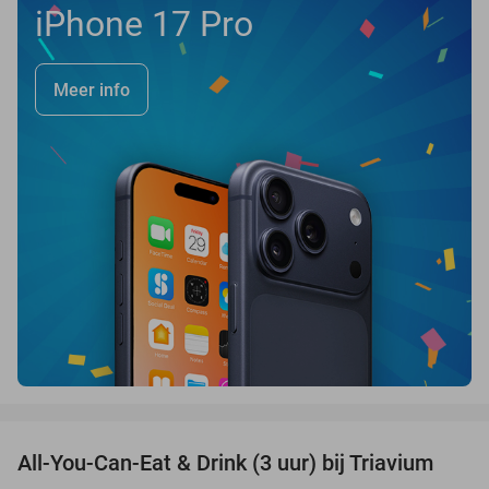
iPhone 17 Pro
Meer info
favorite_border
All-You-Can-Eat & Drink (3 uur) bij Triavium
21%