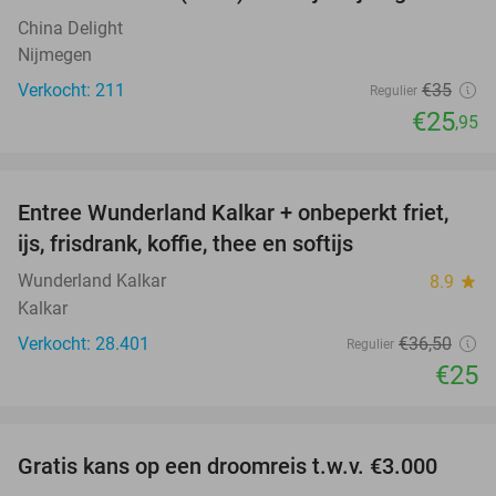
China Delight
Nijmegen
Verkocht: 211
€35
Regulier
€25
,95
favorite_border
Entree Wunderland Kalkar + onbeperkt friet,
32%
ijs, frisdrank, koffie, thee en softijs
Wunderland Kalkar
8.9
star
Kalkar
Verkocht: 28.401
€36
,50
Regulier
€25
favorite_border
Gratis kans op een droomreis t.w.v. €3.000