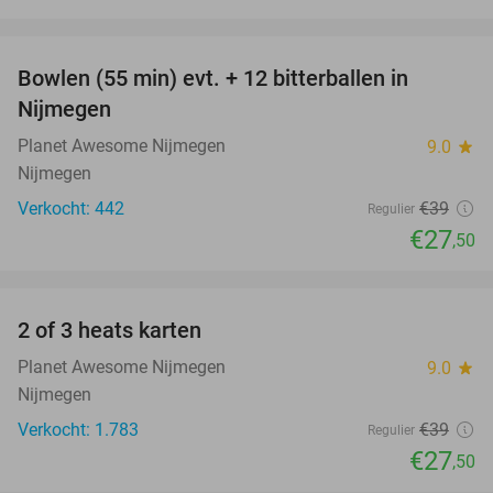
favorite_border
Bowlen (55 min) evt. + 12 bitterballen in
29%
Nijmegen
Planet Awesome Nijmegen
9.0
star
Nijmegen
Verkocht: 442
€39
Regulier
€27
,50
favorite_border
2 of 3 heats karten
29%
Planet Awesome Nijmegen
9.0
star
Nijmegen
Verkocht: 1.783
€39
Regulier
€27
,50