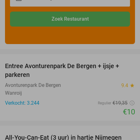
Zoek Restaurant
favorite_border
Entree Avonturenpark De Bergen + ijsje +
48%
parkeren
Avonturenpark De Bergen
9.4
star
Wanroij
Verkocht: 3.244
€19
,35
Regulier
€10
favorite_border
All-You-Can-Eat (3 uur) in hartje Nijmegen
26%