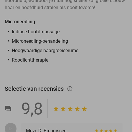
hoofdhuid, waardoor je haar nog sneller zal groeien. Jouw
haar en hoofdhuid stralen als nooit tevoren!
Microneedling
Indiase hoofdmassage
Microneedling-behandeling
Hoogwaardige haargroeiserums
Roodlichttherapie
Selectie van recensies
info_outlined
9,8
D.
Mevr. D. Breunissen