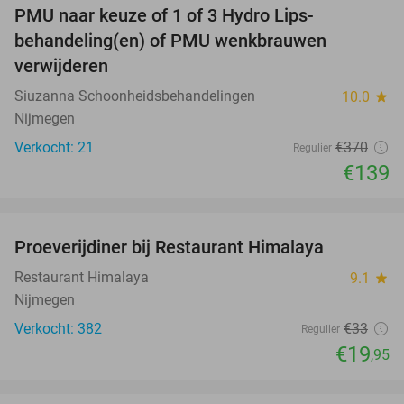
PMU naar keuze of 1 of 3 Hydro Lips-
62%
behandeling(en) of PMU wenkbrauwen
verwijderen
Siuzanna Schoonheidsbehandelingen
10.0
star
Nijmegen
Verkocht: 21
€370
Regulier
€139
favorite_border
Proeverijdiner bij Restaurant Himalaya
40%
Restaurant Himalaya
9.1
star
Nijmegen
Verkocht: 382
€33
Regulier
€19
,95
favorite_border