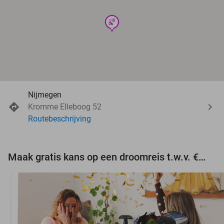
wellness
Nijmegen
Kromme Elleboog 52
Routebeschrijving
Maak gratis kans op een droomreis t.w.v. €3.000!