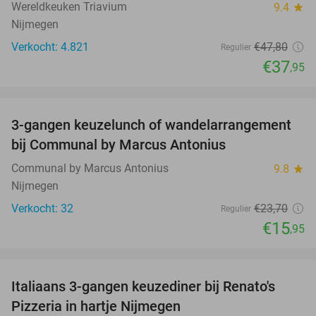
Wereldkeuken Triavium
9.4
star
Nijmegen
Verkocht: 4.821
€47
,80
Regulier
€37
,95
favorite_border
3-gangen keuzelunch of wandelarrangement
33%
bij Communal by Marcus Antonius
Communal by Marcus Antonius
9.8
star
Nijmegen
Verkocht: 32
€23
,70
Regulier
€15
,95
favorite_border
Italiaans 3-gangen keuzediner bij Renato's
31%
Pizzeria in hartje Nijmegen