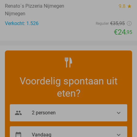
Renato´s Pizzeria Nijmegen
9.8
star
Nijmegen
Verkocht: 1.526
€35
,95
Regulier
€24
,95
Voordelig spontaan uit
eten?