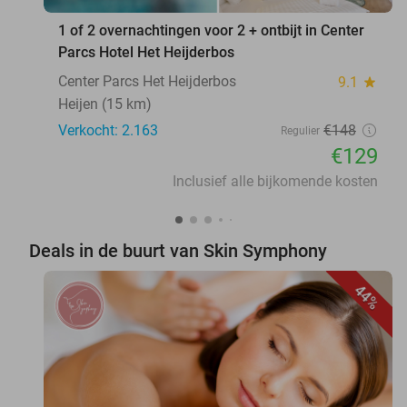
1 of 2 overnachtingen voor 2 + ontbijt in Center
Parcs Hotel Het Heijderbos
Center Parcs Het Heijderbos
9.1
star
Heijen (15 km)
Verkocht: 2.163
€148
Regulier
€129
Inclusief alle bijkomende kosten
Deals in de buurt van Skin Symphony
44%