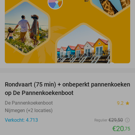
favorite_border
Rondvaart (75 min) + onbeperkt pannenkoeken
30%
op De Pannenkoekenboot
De Pannenkoekenboot
9.2
star
Nijmegen (+2 locaties)
Verkocht: 4.713
€29
,50
Regulier
€20
,75