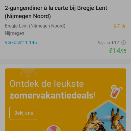
2-gangendiner à la carte bij Bregje Lent
12%
(Nijmegen Noord)
Bregje Lent (Nijmegen Noord)
9.7
star
Nijmegen
Verkocht: 1.145
€17
Regulier
€14
,95
Ontdek de leukste
zomervakantiedeals
!
Bekijk nu