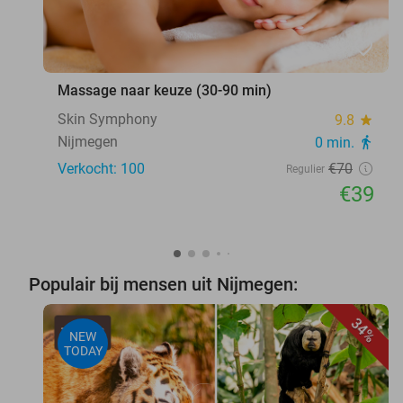
favorite_border
Massage naar keuze (30-90 min)
Skin Symphony
9.8
star
Nijmegen
0 min.
directions_walk
Verkocht: 100
€70
Regulier
€39
Populair bij mensen uit Nijmegen:
34%
NEW
TODAY