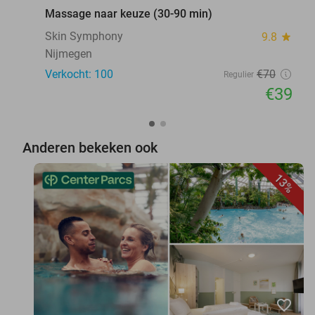
Massage naar keuze (30-90 min)
Skin Symphony
9.8
star
Nijmegen
Verkocht: 100
€70
Regulier
€39
Anderen bekeken ook
13%
favorite_border