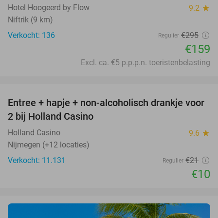
Hotel Hoogeerd by Flow
9.2
star
Niftrik (9 km)
Verkocht: 136
€295
Regulier
€159
Excl. ca. €5 p.p.p.n. toeristenbelasting
favorite_border
Entree + hapje + non-alcoholisch drankje voor
52%
2 bij Holland Casino
Holland Casino
9.6
star
Nijmegen (+12 locaties)
Verkocht: 11.131
€21
Regulier
€10