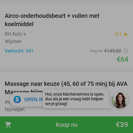
favorite_border
Airco-onderhoudsbeurt + vullen met
57%
koelmiddel
RH Auto´s
9.7
star
Wijchen
Verkocht: 341
€149
,50
Regulier
€64
favorite_border
Massage naar keuze (45, 60 of 75 min) bij AVA
46%
Massage Nijmegen
close
OPEN IN APP
AVA Massage Nijmegen
9.9
star
Nijmegen
Verkocht: 112
€55
Regulier
€39
shopping_cart
Koop nu
€29
,95