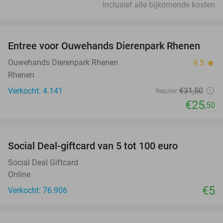
Inclusief alle bijkomende kosten
favorite_border
Entree voor Ouwehands Dierenpark Rhenen
19%
Ouwehands Dierenpark Rhenen
9.5
star
Rhenen
Verkocht: 4.141
€31
,50
Regulier
€25
,50
favorite_border
Social Deal-giftcard van 5 tot 100 euro
Social Deal Giftcard
Online
€5
Verkocht: 76.906
favorite_border