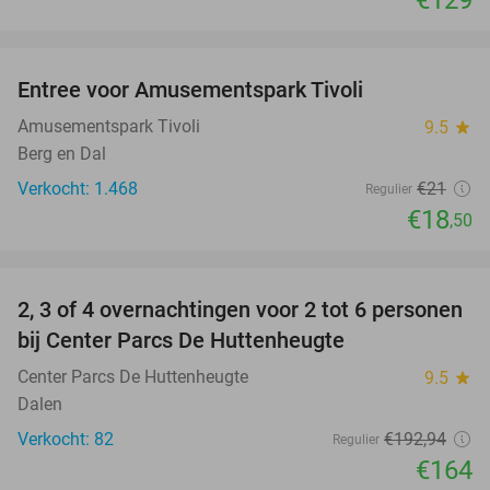
€129
favorite_border
Entree voor Amusementspark Tivoli
12%
Amusementspark Tivoli
9.5
star
Berg en Dal
Verkocht: 1.468
€21
Regulier
€18
,50
favorite_border
2, 3 of 4 overnachtingen voor 2 tot 6 personen
15%
bij Center Parcs De Huttenheugte
Center Parcs De Huttenheugte
9.5
star
Dalen
Verkocht: 82
€192
,94
Regulier
€164