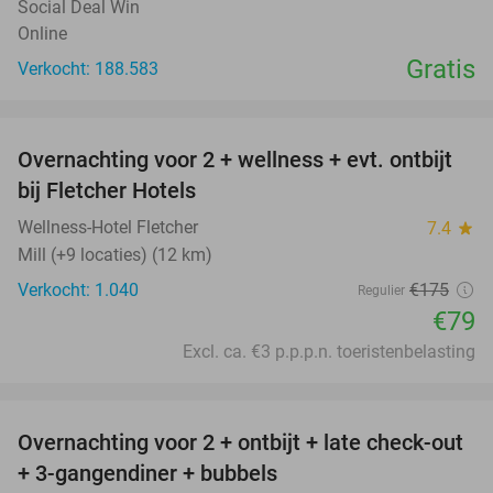
Social Deal Win
Online
Gratis
Verkocht: 188.583
favorite_border
Overnachting voor 2 + wellness + evt. ontbijt
55%
bij Fletcher Hotels
Wellness-Hotel Fletcher
7.4
star
Mill (+9 locaties) (12 km)
Verkocht: 1.040
€175
Regulier
€79
Excl. ca. €3 p.p.p.n. toeristenbelasting
favorite_border
Overnachting voor 2 + ontbijt + late check-out
46%
+ 3-gangendiner + bubbels