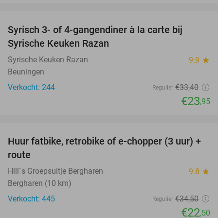
favorite_border
Syrisch 3- of 4-gangendiner à la carte bij
28%
Syrische Keuken Razan
Syrische Keuken Razan
9.9
star
Beuningen
Verkocht: 244
€33
,40
Regulier
€23
,95
favorite_border
Huur fatbike, retrobike of e-chopper (3 uur) +
35%
route
Hill´s Groepsuitje Bergharen
9.8
star
Bergharen (10 km)
Verkocht: 445
€34
,50
Regulier
€22
,50