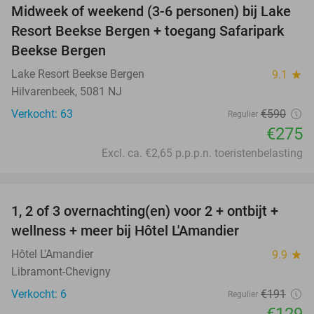
Midweek of weekend (3-6 personen) bij Lake
53%
Resort Beekse Bergen + toegang Safaripark
Beekse Bergen
Lake Resort Beekse Bergen
9.1
star
Hilvarenbeek, 5081 NJ
Verkocht: 63
€590
Regulier
€275
Excl. ca. €2,65 p.p.p.n. toeristenbelasting
favorite_border
1, 2 of 3 overnachting(en) voor 2 + ontbijt +
32%
NEW
wellness + meer bij Hôtel L'Amandier
TODAY
Hôtel L'Amandier
9.9
star
Libramont-Chevigny
Verkocht: 6
€191
Regulier