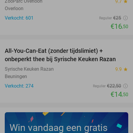
TODAY
ZooParc Overloon
9.7
star
Overloon
Verkocht: 601
€25
Regulier
€16
,50
favorite_border
All-You-Can-Eat (zonder tijdslimiet) +
36%
onbeperkt thee bij Syrische Keuken Razan
Syrische Keuken Razan
9.9
star
Beuningen
Verkocht: 274
€22
,50
Regulier
€14
,50
Win vandaag een gratis