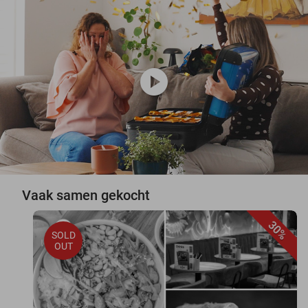
play_circle
Vaak samen gekocht
30%
SOLD
OUT