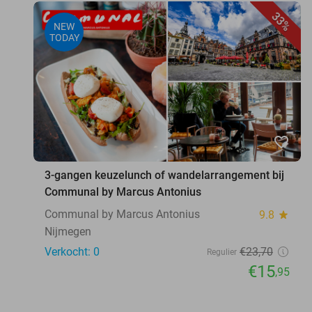
33%
NEW
TODAY
favorite_border
3-gangen keuzelunch of wandelarrangement bij
Communal by Marcus Antonius
Communal by Marcus Antonius
9.8
star
Nijmegen
Verkocht: 0
€23
,70
Regulier
€15
,95