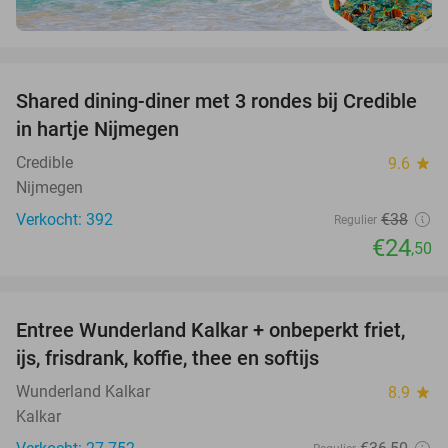
favorite_border
Shared dining-diner met 3 rondes bij Credible
36%
in hartje Nijmegen
Credible
9.6
star
Nijmegen
Verkocht: 392
€38
Regulier
€24
,50
favorite_border
Entree Wunderland Kalkar + onbeperkt friet,
32%
ijs, frisdrank, koffie, thee en softijs
Wunderland Kalkar
8.9
star
Kalkar