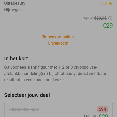
Ultrabeauty
9.2
star
Nijmegen
€69
,95
Regulier
€29
Binnenkort online::
Uitverkocht!
In het kort
Ga voor een slank figuur met 1, 2 of 3 cryolipolyse-
afslankbehandeling(en) bij Ultrabeauty: direct zichtbaar
resultaat in een zone naar keuze
Selecteer jouw deal
1 behandeling S
59%
€29
€69
,95