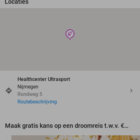
Locaties
wellness
Healthcenter Ultrasport
Nijmegen
Rondweg 5
Routebeschrijving
Maak gratis kans op een droomreis t.w.v. €3.000!