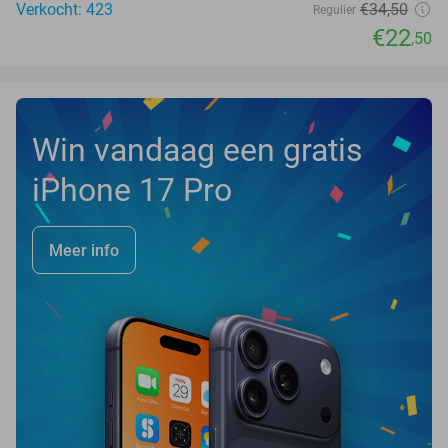
Verkocht: 423
€34
,50
Regulier
€22
,50
Win vandaag een gratis
iPhone 17 Pro
Meer info