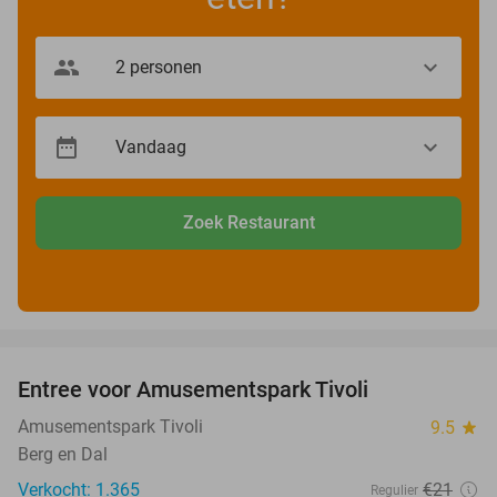
Zoek Restaurant
favorite_border
Entree voor Amusementspark Tivoli
12%
Amusementspark Tivoli
9.5
star
Berg en Dal
Verkocht: 1.365
€21
Regulier