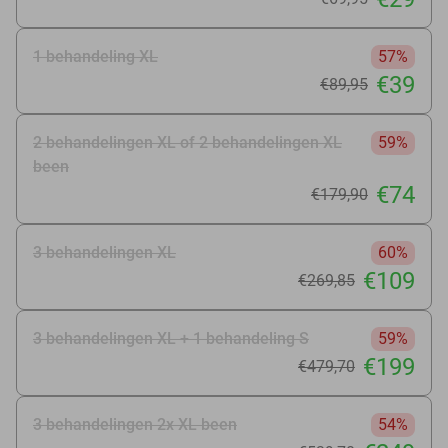
1 behandeling XL
57%
€39
€89
,95
2 behandelingen XL of 2 behandelingen XL
59%
been
€74
€179
,90
3 behandelingen XL
60%
€109
€269
,85
3 behandelingen XL + 1 behandeling S
59%
€199
€479
,70
3 behandelingen 2x XL been
54%