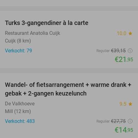
favorite_border
Turks 3-gangendiner à la carte
44%
Restaurant Anatolia Cuijk
10.0
star
Cuijk (8 km)
Verkocht: 79
€39
,15
Regulier
€21
,95
favorite_border
Wandel- of fietsarrangement + warme drank +
46%
gebak + 2-gangen keuzelunch
De Valkhoeve
9.5
star
Mill (12 km)
Verkocht: 483
€27
,75
Regulier
€14
,95