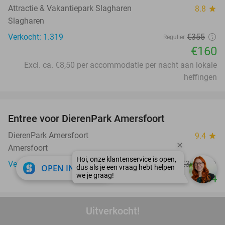
Attractie & Vakantiepark Slagharen
8.8
star
Slagharen
Verkocht: 1.319
€355
Regulier
€160
Excl. ca. €8,50 per accommodatie per nacht aan lokale
heffingen
favorite_border
Entree voor DierenPark Amersfoort
24%
DierenPark Amersfoort
9.4
star
Amersfoort
Verkocht: 8.893
€31
,50
Regulier
close
OPEN IN APP
€24
favorite_border
Uitverkocht!
Entree voor het Dolfinarium
36%