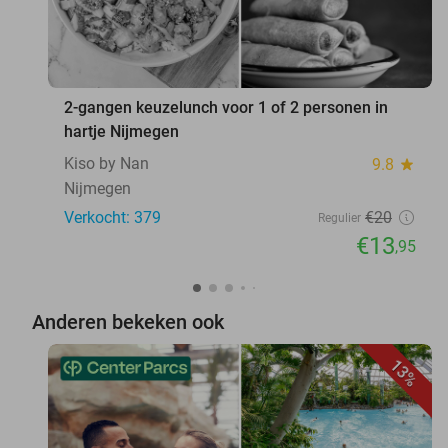
2-gangen keuzelunch voor 1 of 2 personen in
hartje Nijmegen
Kiso by Nan
9.8
star
Nijmegen
Verkocht: 379
€20
Regulier
€13
,95
Anderen bekeken ook
13%