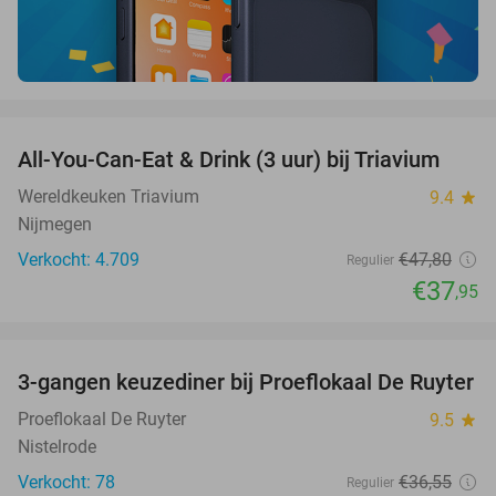
favorite_border
All-You-Can-Eat & Drink (3 uur) bij Triavium
21%
Wereldkeuken Triavium
9.4
star
Nijmegen
Verkocht: 4.709
€47
,80
Regulier
€37
,95
favorite_border
3-gangen keuzediner bij Proeflokaal De Ruyter
33%
Proeflokaal De Ruyter
9.5
star
Nistelrode
Verkocht: 78
€36
,55
Regulier