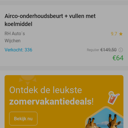
favorite_border
Airco-onderhoudsbeurt + vullen met
57%
koelmiddel
RH Auto´s
9.7
star
Wijchen
Verkocht: 336
€149
,50
Regulier
€64
Ontdek de leukste
zomervakantiedeals
!
Bekijk nu