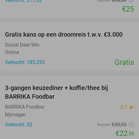
Verkocht: 27.752
€36
,50
Regulier
€25
favorite_border
Gratis kans op een droomreis t.w.v. €3.000
Social Deal Win
Online
Gratis
Verkocht: 185.233
favorite_border
3-gangen keuzediner + koffie/thee bij
44%
BARRIKA Foodbar
BARRIKA Foodbar
8.7
star
Nijmegen
Verkocht: 52
€39
,95
Regulier
€22
,50