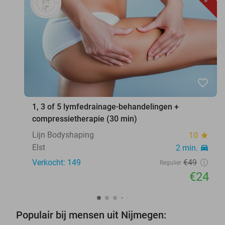
favorite_border
1, 3 of 5 lymfedrainage-behandelingen +
compressietherapie (30 min)
Lijn Bodyshaping
10
star
Elst
2 min.
directions_car
Verkocht: 149
€49
Regulier
€24
Populair bij mensen uit Nijmegen: