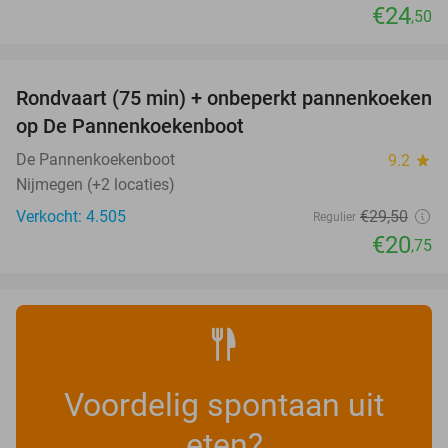
€24
,50
favorite_border
Rondvaart (75 min) + onbeperkt pannenkoeken
30%
op De Pannenkoekenboot
De Pannenkoekenboot
9.2
star
Nijmegen (+2 locaties)
Verkocht: 4.505
€29
,50
Regulier
€20
,75
Voordelig spontaan uit
eten?