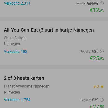
Verkocht: 2.311
€21
,95
Regulier
€12
,95
favorite_border
All-You-Can-Eat (3 uur) in hartje Nijmegen
26%
China Delight
Nijmegen
Verkocht: 182
€35
Regulier
€25
,95
favorite_border
2 of 3 heats karten
29%
Planet Awesome Nijmegen
9.0
star
Nijmegen
Verkocht: 1.754
€39
Regulier
€27
,50