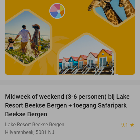
favorite_border
Midweek of weekend (3-6 personen) bij Lake
53%
Resort Beekse Bergen + toegang Safaripark
Beekse Bergen
Lake Resort Beekse Bergen
9.1
star
Hilvarenbeek, 5081 NJ