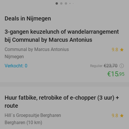
favorite_border
Deals in Nijmegen
3-gangen keuzelunch of wandelarrangement
33%
NEW
bij Communal by Marcus Antonius
TODAY
Communal by Marcus Antonius
9.8
star
Nijmegen
Verkocht: 0
€23
,70
Regulier
€15
,95
favorite_border
Huur fatbike, retrobike of e-chopper (3 uur) +
35%
route
Hill´s Groepsuitje Bergharen
9.8
star
Bergharen (10 km)