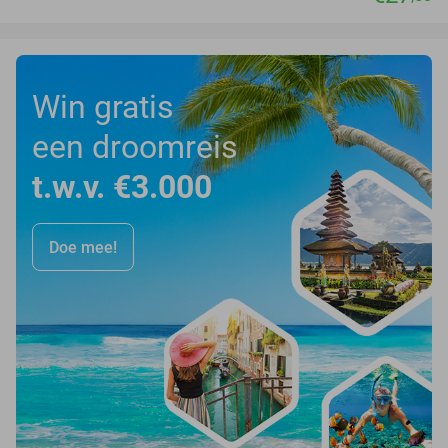
Win gratis
een droomreis
t.w.v. €3.000
Doe mee!