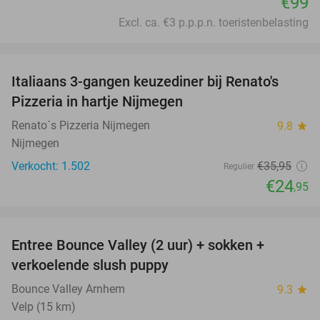
€99
Excl. ca. €3 p.p.p.n. toeristenbelasting
favorite_border
Italiaans 3-gangen keuzediner bij Renato's
31%
Pizzeria in hartje Nijmegen
Renato´s Pizzeria Nijmegen
9.8
star
Nijmegen
Verkocht: 1.502
€35
,95
Regulier
€24
,95
favorite_border
Entree Bounce Valley (2 uur) + sokken +
41%
verkoelende slush puppy
Bounce Valley Arnhem
9.3
star
Velp (15 km)