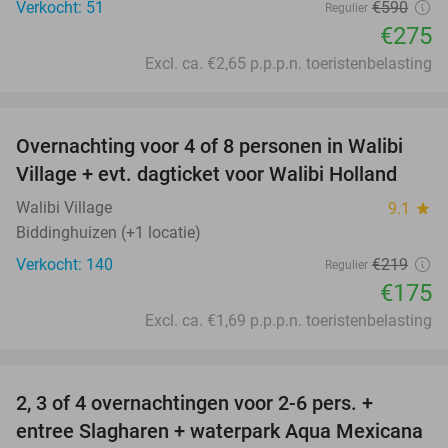
Verkocht: 51
€590
Regulier
€275
Excl. ca. €2,65 p.p.p.n. toeristenbelasting
favorite_border
Overnachting voor 4 of 8 personen in Walibi
20%
Village + evt. dagticket voor Walibi Holland
Walibi Village
9.1
star
Biddinghuizen (+1 locatie)
Verkocht: 140
€219
Regulier
€175
Excl. ca. €1,69 p.p.p.n. toeristenbelasting
favorite_border
2, 3 of 4 overnachtingen voor 2-6 pers. +
55%
entree Slagharen + waterpark Aqua Mexicana