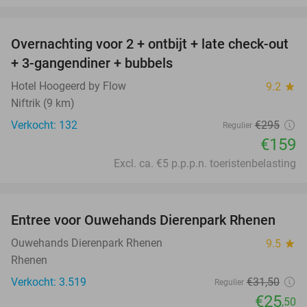
favorite_border
Overnachting voor 2 + ontbijt + late check-out
46%
+ 3-gangendiner + bubbels
Hotel Hoogeerd by Flow
9.2
star
Niftrik (9 km)
Verkocht: 132
€295
Regulier
€159
Excl. ca. €5 p.p.p.n. toeristenbelasting
favorite_border
Entree voor Ouwehands Dierenpark Rhenen
19%
Ouwehands Dierenpark Rhenen
9.5
star
Rhenen
Verkocht: 3.519
€31
,50
Regulier
€25
,50