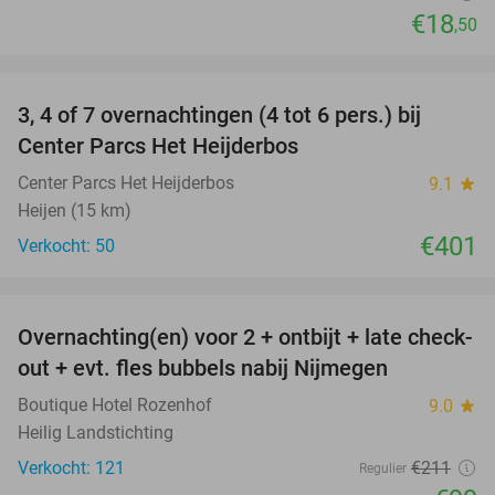
€18
,50
favorite_border
3, 4 of 7 overnachtingen (4 tot 6 pers.) bij
Center Parcs Het Heijderbos
Center Parcs Het Heijderbos
9.1
star
Heijen (15 km)
€401
Verkocht: 50
favorite_border
Overnachting(en) voor 2 + ontbijt + late check-
53%
out + evt. fles bubbels nabij Nijmegen
Boutique Hotel Rozenhof
9.0
star
Heilig Landstichting
Verkocht: 121
€211
Regulier