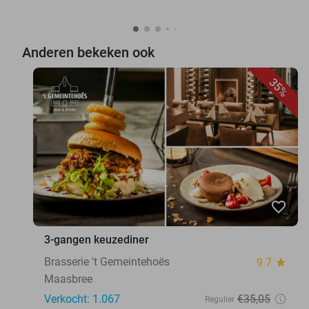
Anderen bekeken ook
35%
favorite_border
3-gangen keuzediner
Brasserie 't Gemeintehoës
9.7
star
Maasbree
Verkocht: 1.067
€35
,05
Regulier