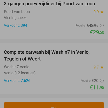
3-gangen proeverijdiner bij Poort van Loon
31%
Poort van Loon
9.9
star
Vierlingsbeek
Verkocht: 394
€42
,95
Regulier
€29
,50
favorite_border
Complete carwash bij Washin7 in Venlo,
40%
Tegelen of Weert
Washin7 Venlo
9.7
star
Venlo (+2 locaties)
Verkocht: 7.626
€20
Regulier
€11
,95