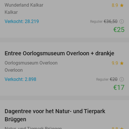
Wunderland Kalkar
8.9
star
Kalkar
Verkocht: 28.219
€36
,50
Regulier
€25
favorite_border
Entree Oorlogsmuseum Overloon + drankje
15%
Oorlogsmuseum Overloon
9.9
star
Overloon
Verkocht: 2.898
€20
Regulier
€17
favorite_border
Dagentree voor het Natur- und Tierpark
24%
Brüggen
Natur- und Tierpark Brüggen