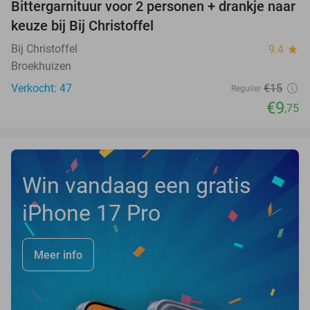
Bittergarnituur voor 2 personen + drankje naar
35%
keuze bij Bij Christoffel
Bij Christoffel
9.4
star
Broekhuizen
Verkocht: 47
€15
Regulier
€9
,75
Win vandaag een gratis
iPhone 17 Pro
Meer info