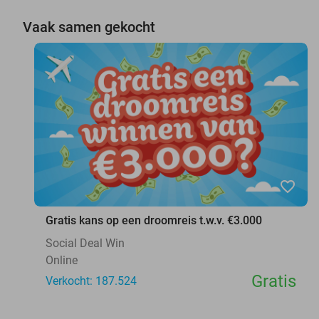
Vaak samen gekocht
favorite_border
Gratis kans op een droomreis t.w.v. €3.000
Social Deal Win
Online
Gratis
Verkocht: 187.524