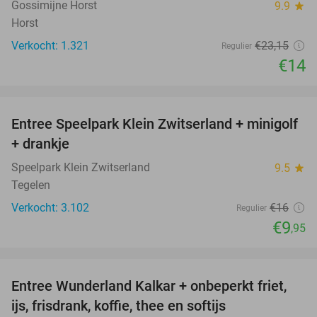
Gossimijne Horst
9.9
star
Horst
Verkocht: 1.321
€23
,15
Regulier
€14
favorite_border
Entree Speelpark Klein Zwitserland + minigolf
38%
+ drankje
Speelpark Klein Zwitserland
9.5
star
Tegelen
Verkocht: 3.102
€16
Regulier
€9
,95
favorite_border
Entree Wunderland Kalkar + onbeperkt friet,
32%
ijs, frisdrank, koffie, thee en softijs