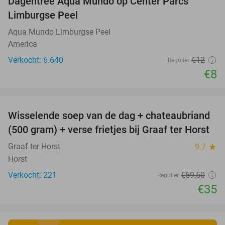
Dagentree Aqua Mundo op Center Parcs
33%
Limburgse Peel
Aqua Mundo Limburgse Peel
America
Verkocht: 6.640
€12
Regulier
€8
favorite_border
Wisselende soep van de dag + chateaubriand
41%
(500 gram) + verse frietjes bij Graaf ter Horst
Graaf ter Horst
9.7
star
Horst
Verkocht: 221
€59
,50
Regulier
€35