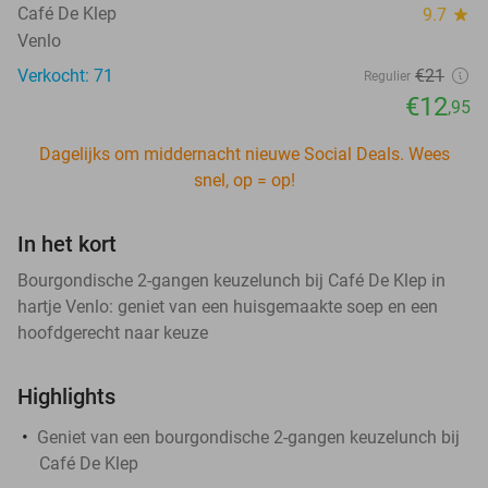
Café De Klep
9.7
star
Venlo
Verkocht: 71
€21
Regulier
€12
,95
Dagelijks om middernacht nieuwe Social Deals. Wees
snel, op = op!
In het kort
Bourgondische 2-gangen keuzelunch bij Café De Klep in
hartje Venlo: geniet van een huisgemaakte soep en een
hoofdgerecht naar keuze
Highlights
Geniet van een bourgondische 2-gangen keuzelunch bij
Café De Klep