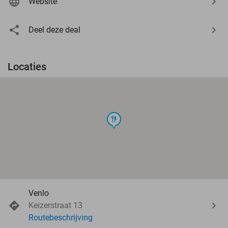
Website
Deel deze deal
Locaties
food
Venlo
Keizerstraat 13
Routebeschrijving