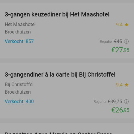
3-gangen keuzediner bij Het Maashotel
38%
Het Maashotel
9.4
star
Broekhuizen
Verkocht: 857
€45
Regulier
€27
,95
favorite_border
3-gangendiner à la carte bij Bij Christoffel
32%
Bij Christoffel
9.4
star
Broekhuizen
Verkocht: 400
€39
,75
Regulier
€26
,95
favorite_border