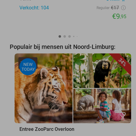
Verkocht: 104
€17
Regulier
€9
,95
Populair bij mensen uit Noord-Limburg:
34%
NEW
TODAY
favorite_border
Entree ZooParc Overloon