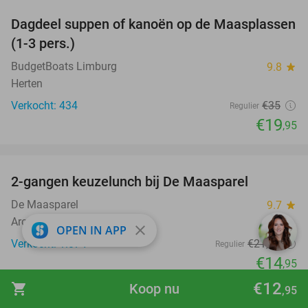
Dagdeel suppen of kanoën op de Maasplassen
43%
(1-3 pers.)
BudgetBoats Limburg
9.8
star
Herten
Verkocht: 434
€35
Regulier
€19
,95
favorite_border
2-gangen keuzelunch bij De Maasparel
32%
De Maasparel
9.7
star
Arcen
close
OPEN IN APP
Verkocht: 1.874
€21
,95
Regulier
€14
,95
favorite_border
€12
shopping_cart
Koop nu
,95