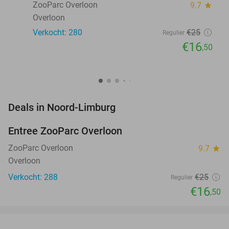
ZooParc Overloon
9.7
star
Overloon
Verkocht: 280
€25
Regulier
€16
,50
favorite_border
Deals in Noord-Limburg
Entree ZooParc Overloon
34%
NEW
TODAY
ZooParc Overloon
9.7
star
Overloon
Verkocht: 288
€25
Regulier
€16
,50
favorite_border