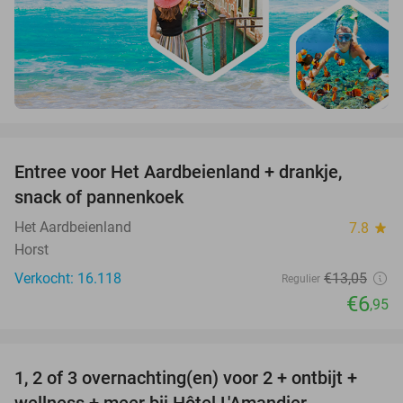
favorite_border
Entree voor Het Aardbeienland + drankje,
47%
snack of pannenkoek
Het Aardbeienland
7.8
star
Horst
Verkocht: 16.118
€13
,05
Regulier
€6
,95
favorite_border
1, 2 of 3 overnachting(en) voor 2 + ontbijt +
32%
NEW