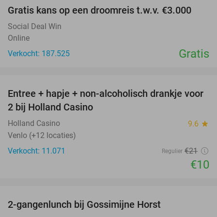
Gratis kans op een droomreis t.w.v. €3.000
Social Deal Win
Online
Gratis
Verkocht: 187.525
favorite_border
Entree + hapje + non-alcoholisch drankje voor
52%
2 bij Holland Casino
Holland Casino
9.6
star
Venlo (+12 locaties)
Verkocht: 11.071
€21
Regulier
€10
favorite_border
2-gangenlunch bij Gossimijne Horst
40%