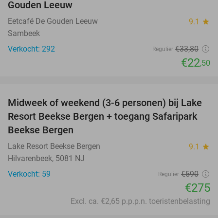
Gouden Leeuw
Eetcafé De Gouden Leeuw
9.1
star
Sambeek
Verkocht: 292
€33
,80
Regulier
€22
,50
favorite_border
Midweek of weekend (3-6 personen) bij Lake
53%
Resort Beekse Bergen + toegang Safaripark
Beekse Bergen
Lake Resort Beekse Bergen
9.1
star
Hilvarenbeek, 5081 NJ
Verkocht: 59
€590
Regulier
€275
Excl. ca. €2,65 p.p.p.n. toeristenbelasting
favorite_border