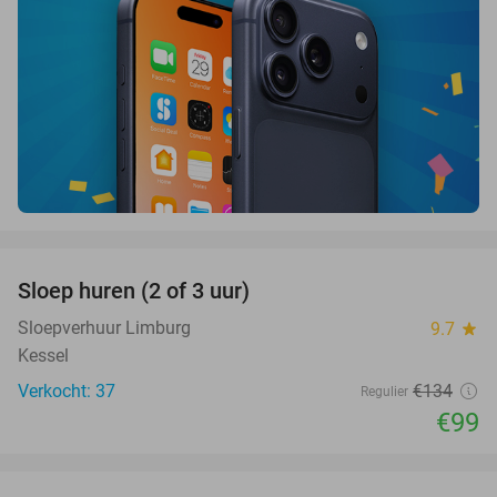
favorite_border
Sloep huren (2 of 3 uur)
26%
Sloepverhuur Limburg
9.7
star
Kessel
Verkocht: 37
€134
Regulier
€99
favorite_border