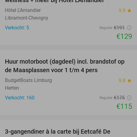
wellness + meer bij Hôtel L'Amandier
TODAY
Hôtel L'Amandier
9.9
star
Libramont-Chevigny
Verkocht: 5
€191
Regulier
€129
favorite_border
Huur motorboot (dagdeel) incl. brandstof op
34%
de Maasplassen voor 1 t/m 4 pers
BudgetBoats Limburg
9.8
star
Herten
Verkocht: 160
€175
Regulier
€115
favorite_border
3-gangendiner à la carte bij Eetcafé De
33%