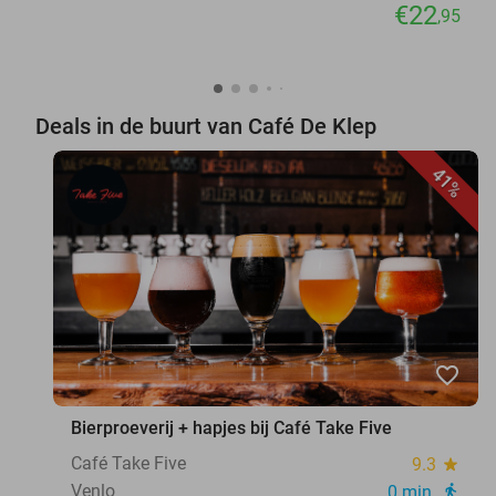
€22
,95
Deals in de buurt van Café De Klep
41%
favorite_border
Bierproeverij + hapjes bij Café Take Five
Café Take Five
9.3
star
Venlo
0 min.
directions_walk