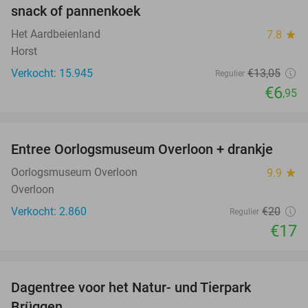
snack of pannenkoek
Het Aardbeienland
7.8
star
Horst
Verkocht: 15.945
€13
,05
Regulier
€6
,95
favorite_border
Entree Oorlogsmuseum Overloon + drankje
15%
Oorlogsmuseum Overloon
9.9
star
Overloon
Verkocht: 2.860
€20
Regulier
€17
favorite_border
Dagentree voor het Natur- und Tierpark
24%
Brüggen