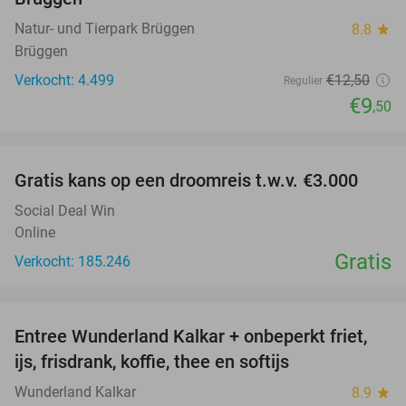
Natur- und Tierpark Brüggen
8.8
star
Brüggen
Verkocht: 4.499
€12
,50
Regulier
€9
,50
favorite_border
Gratis kans op een droomreis t.w.v. €3.000
Social Deal Win
Online
Gratis
Verkocht: 185.246
favorite_border
Entree Wunderland Kalkar + onbeperkt friet,
32%
ijs, frisdrank, koffie, thee en softijs
Wunderland Kalkar
8.9
star