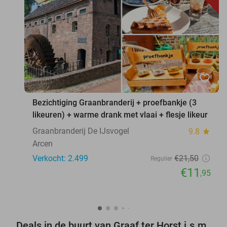
favorite_border
Bezichtiging Graanbranderij + proefbankje (3
likeuren) + warme drank met vlaai + flesje likeur
Graanbranderij De IJsvogel
9.8
star
Arcen
Verkocht: 2.499
€21
,50
Regulier
€11
,95
Deals in de buurt van Graaf ter Horst i.s.m.