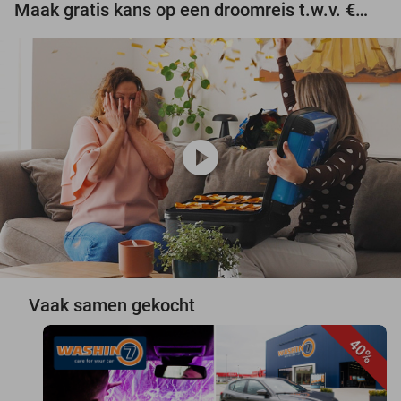
Maak gratis kans op een droomreis t.w.v. €3.000!
play_circle
Vaak samen gekocht
40%