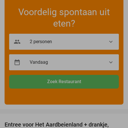
Voordelig spontaan uit
eten?
Zoek Restaurant
favorite_border
Entree voor Het Aardbeienland + drankje,
47%