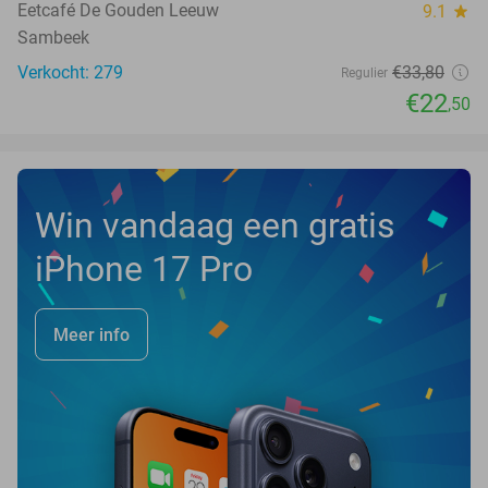
Eetcafé De Gouden Leeuw
9.1
star
Sambeek
Verkocht: 279
€33
,80
Regulier
€22
,50
Win vandaag een gratis
iPhone 17 Pro
Meer info