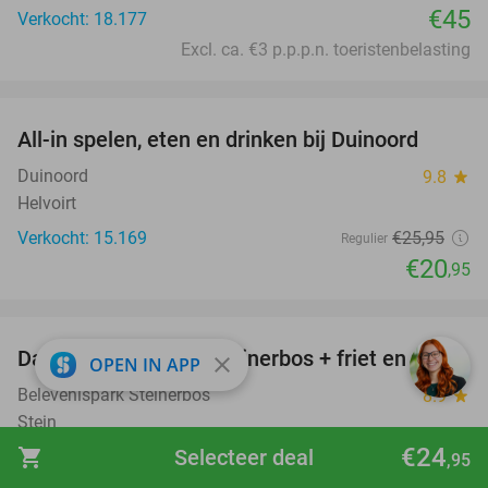
€45
Verkocht: 18.177
Excl. ca. €3 p.p.p.n. toeristenbelasting
favorite_border
All-in spelen, eten en drinken bij Duinoord
19%
Duinoord
9.8
star
Helvoirt
Verkocht: 15.169
€25
,95
Regulier
€20
,95
favorite_border
Dagentree voor het Steinerbos + friet en saus
37%
close
OPEN IN APP
Belevenispark Steinerbos
8.9
star
Stein
€24
shopping_cart
Selecteer deal
Verkocht: 43.971
€15
,95
Regulier