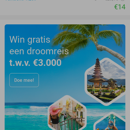
€14
Win gratis
een droomreis
t.w.v. €3.000
Doe mee!