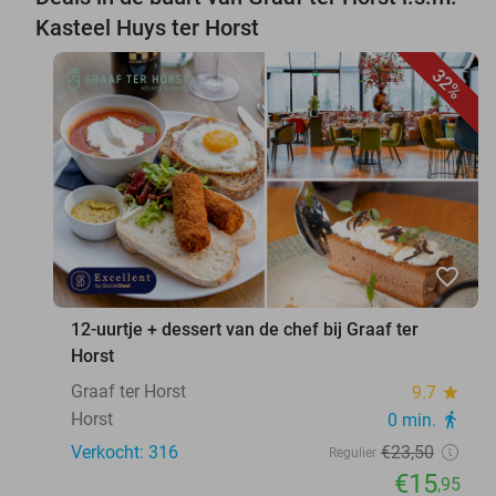
Kasteel Huys ter Horst
32%
favorite_border
12-uurtje + dessert van de chef bij Graaf ter
Horst
Graaf ter Horst
9.7
star
Horst
0 min.
directions_walk
Verkocht: 316
€23
,50
Regulier
€15
,95