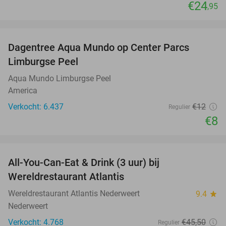
€24
,95
favorite_border
Dagentree Aqua Mundo op Center Parcs
33%
Limburgse Peel
Aqua Mundo Limburgse Peel
America
Verkocht: 6.437
€12
Regulier
€8
favorite_border
All-You-Can-Eat & Drink (3 uur) bij
19%
Wereldrestaurant Atlantis
Wereldrestaurant Atlantis Nederweert
9.4
star
Nederweert
Verkocht: 4.768
€45
,50
Regulier