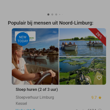
Populair bij mensen uit Noord-Limburg:
26%
NEW
TODAY
favorite_border
Sloep huren (2 of 3 uur)
Sloepverhuur Limburg
9.7
star
Kessel