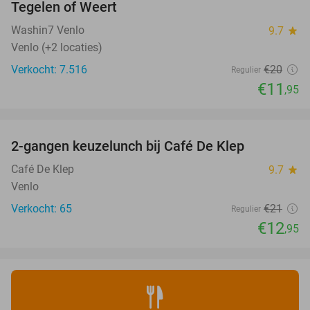
Tegelen of Weert
Washin7 Venlo
9.7
star
Venlo (+2 locaties)
Verkocht: 7.516
€20
Regulier
€11
,95
favorite_border
2-gangen keuzelunch bij Café De Klep
38%
Café De Klep
9.7
star
Venlo
Verkocht: 65
€21
Regulier
€12
,95