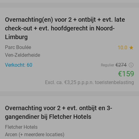
favorite_border
Overnachting(en) voor 2 + ontbijt + evt. late
42%
check-out + evt. hoofdgerecht in Noord-
Limburg
Parc Boulée
10.0
star
Ven-Zelderheide
Verkocht: 60
€274
Regulier
€159
Excl. ca. €3,25 p.p.p.n. toeristenbelasting
favorite_border
Overnachting voor 2 + evt. ontbijt en 3-
gangendiner bij Fletcher Hotels
Fletcher Hotels
Arcen (+ meerdere locaties)