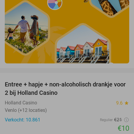
favorite_border
Entree + hapje + non-alcoholisch drankje voor
52%
2 bij Holland Casino
Holland Casino
9.6
star
Venlo (+12 locaties)
Verkocht: 10.861
€21
Regulier
€10