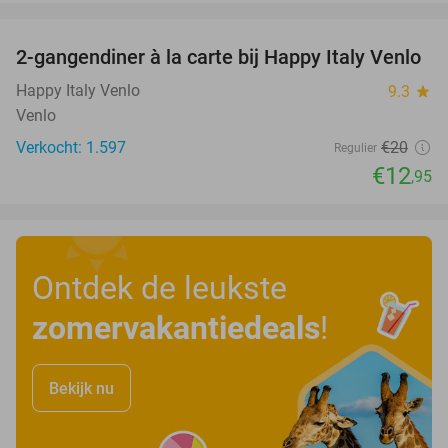
favorite_border
2-gangendiner à la carte bij Happy Italy Venlo
35%
Happy Italy Venlo
9.3
star
Venlo
Verkocht: 1.597
€20
Regulier
€12
,95
Ontdek de leukste
zomervakantiedeals
!
Bekijk nu