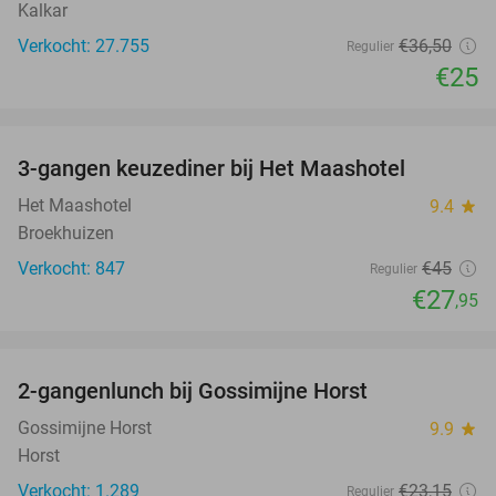
Kalkar
Verkocht: 27.755
€36
,50
Regulier
€25
favorite_border
3-gangen keuzediner bij Het Maashotel
38%
Het Maashotel
9.4
star
Broekhuizen
Verkocht: 847
€45
Regulier
€27
,95
favorite_border
2-gangenlunch bij Gossimijne Horst
40%
Gossimijne Horst
9.9
star
Horst
Verkocht: 1.289
€23
,15
Regulier