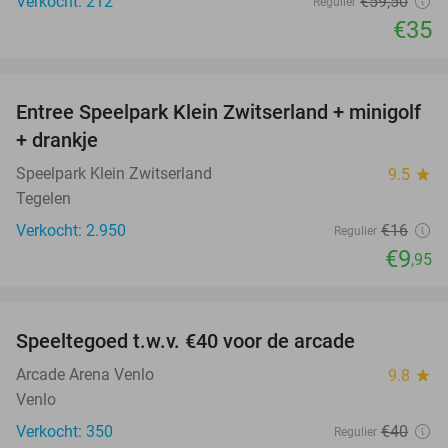
Verkocht: 212
€59
,50
Regulier
€35
favorite_border
Entree Speelpark Klein Zwitserland + minigolf
38%
+ drankje
Speelpark Klein Zwitserland
9.5
star
Tegelen
Verkocht: 2.950
€16
Regulier
€9
,95
favorite_border
Speeltegoed t.w.v. €40 voor de arcade
38%
Arcade Arena Venlo
9.8
star
Venlo
Verkocht: 350
€40
Regulier