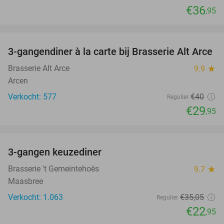
€36
,95
favorite_border
3-gangendiner à la carte bij Brasserie Alt Arce
25%
Brasserie Alt Arce
9.9
star
Arcen
Verkocht: 577
€40
Regulier
€29
,95
favorite_border
3-gangen keuzediner
35%
Brasserie 't Gemeintehoës
9.7
star
Maasbree
Verkocht: 1.063
€35
,05
Regulier
€22
,95