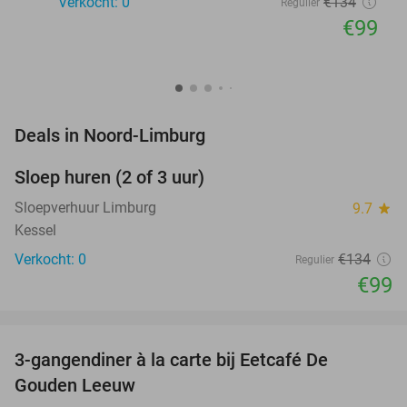
Verkocht: 0
€134
Regulier
€99
favorite_border
Deals in Noord-Limburg
Sloep huren (2 of 3 uur)
26%
NEW
TODAY
Sloepverhuur Limburg
9.7
star
Kessel
Verkocht: 0
€134
Regulier
€99
favorite_border
3-gangendiner à la carte bij Eetcafé De
33%
Gouden Leeuw