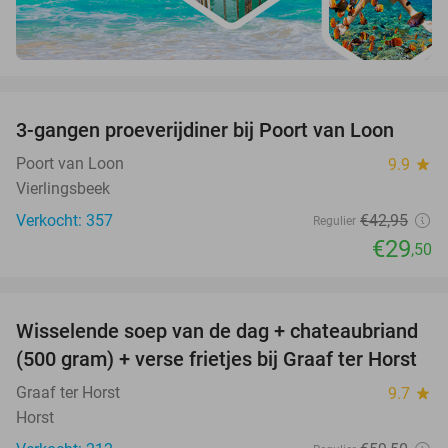
favorite_border
3-gangen proeverijdiner bij Poort van Loon
31%
Poort van Loon
9.9
star
Vierlingsbeek
Verkocht: 357
€42
,95
Regulier
€29
,50
favorite_border
Wisselende soep van de dag + chateaubriand
41%
(500 gram) + verse frietjes bij Graaf ter Horst
Graaf ter Horst
9.7
star
Horst