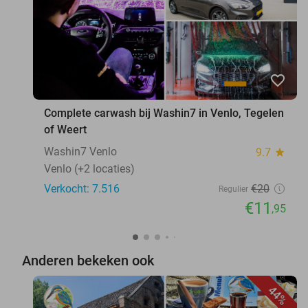
favorite_border
Complete carwash bij Washin7 in Venlo, Tegelen
of Weert
Washin7 Venlo
9.7
star
Venlo (+2 locaties)
Verkocht: 7.516
€20
Regulier
€11
,95
Anderen bekeken ook
44%