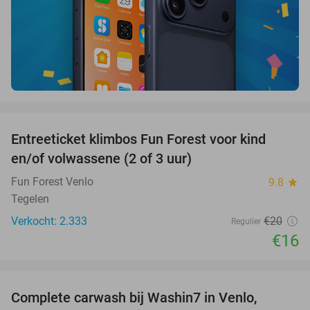
favorite_border
Entreeticket klimbos Fun Forest voor kind
20%
en/of volwassene (2 of 3 uur)
Fun Forest Venlo
9.8
star
Tegelen
Verkocht: 2.333
€20
Regulier
€16
favorite_border
Complete carwash bij Washin7 in Venlo,
40%