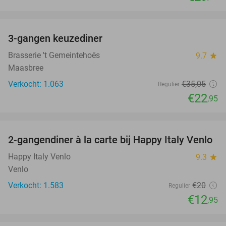
favorite_border
3-gangen keuzediner
35%
Brasserie 't Gemeintehoës
9.7
star
Maasbree
Verkocht: 1.063
€35
,05
Regulier
€22
,95
favorite_border
2-gangendiner à la carte bij Happy Italy Venlo
35%
Happy Italy Venlo
9.3
star
Venlo
Verkocht: 1.583
€20
Regulier
€12
,95
favorite_border