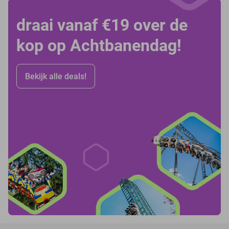
draai vanaf €19 over de
kop op Achtbanendag!
Bekijk alle deals!
favorite_border