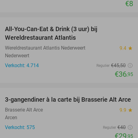
€8
favorite_border
All-You-Can-Eat & Drink (3 uur) bij
19%
Wereldrestaurant Atlantis
Wereldrestaurant Atlantis Nederweert
9.4
star
Nederweert
Verkocht: 4.714
€45
,50
Regulier
€36
,95
favorite_border
3-gangendiner à la carte bij Brasserie Alt Arce
25%
Brasserie Alt Arce
9.9
star
Arcen
Verkocht: 575
€40
Regulier
€29
,95