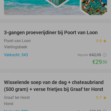
favorite_border
3-gangen proeverijdiner bij Poort van Loon
31%
Poort van Loon
9.9
star
Vierlingsbeek
Verkocht: 343
€42
,95
Regulier
€29
,50
favorite_border
Wisselende soep van de dag + chateaubriand
41%
(500 gram) + verse frietjes bij Graaf ter Horst
Graaf ter Horst
9.7
star
Horst