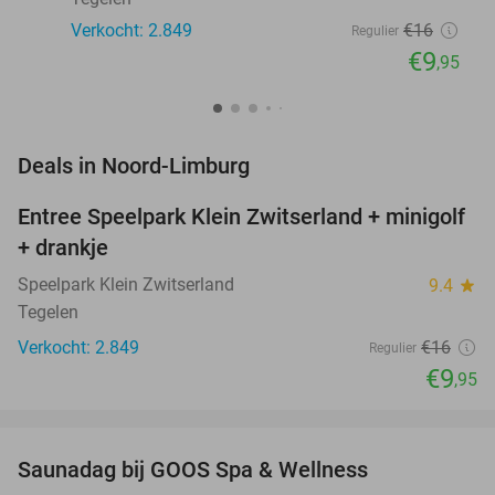
Verkocht: 2.849
€16
Regulier
€9
,95
favorite_border
Deals in Noord-Limburg
Entree Speelpark Klein Zwitserland + minigolf
38%
+ drankje
Speelpark Klein Zwitserland
9.4
star
Tegelen
Verkocht: 2.849
€16
Regulier
€9
,95
favorite_border
Saunadag bij GOOS Spa & Wellness
52%
NEW