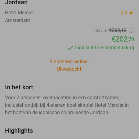
Jordaan
Hotel Mercier
9.8
star
Amsterdam
€268
,12
Regulier
€202
,70
Inclusief toeristenbelasting
Binnenkort online::
Uitverkocht!
In het kort
Voor 2 personen: overnachting in een comfortkamer,
inclusief ontbijt bij 4-sterren boetiekhotel Hotel Mercier in
het hart van de iconische en bruisende Jordaan
Highlights