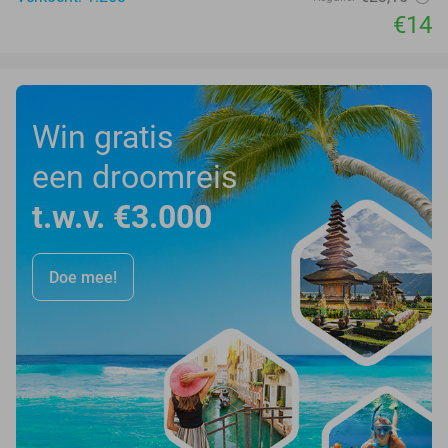
€14
Win gratis
een droomreis
t.w.v. €3.000
Doe mee!