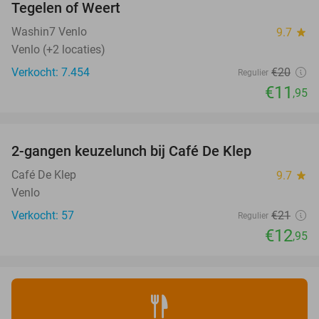
Tegelen of Weert
Washin7 Venlo
9.7
star
Venlo (+2 locaties)
Verkocht: 7.454
€20
Regulier
€11
,95
favorite_border
2-gangen keuzelunch bij Café De Klep
38%
Café De Klep
9.7
star
Venlo
Verkocht: 57
€21
Regulier
€12
,95