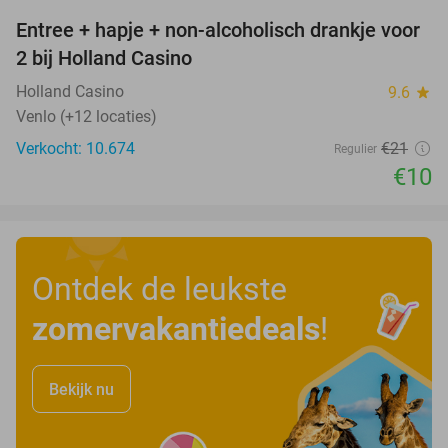
Entree + hapje + non-alcoholisch drankje voor
52%
2 bij Holland Casino
Holland Casino
9.6
star
Venlo (+12 locaties)
Verkocht: 10.674
€21
Regulier
€10
Ontdek de leukste
zomervakantiedeals
!
Bekijk nu