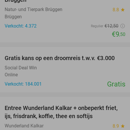
Natur- und Tierpark Brüggen
8.8
star
Brüggen
Verkocht: 4.372
€12
,50
Regulier
€9
,50
favorite_border
Gratis kans op een droomreis t.w.v. €3.000
Social Deal Win
Online
Gratis
Verkocht: 184.001
favorite_border
Entree Wunderland Kalkar + onbeperkt friet,
32%
ijs, frisdrank, koffie, thee en softijs
Wunderland Kalkar
8.9
star