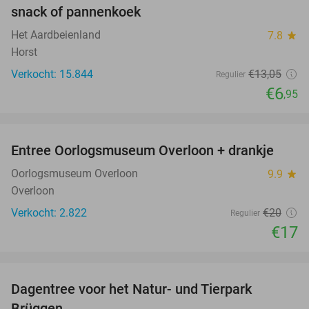
snack of pannenkoek
Het Aardbeienland
7.8
star
Horst
Verkocht: 15.844
€13
,05
Regulier
€6
,95
favorite_border
Entree Oorlogsmuseum Overloon + drankje
15%
Oorlogsmuseum Overloon
9.9
star
Overloon
Verkocht: 2.822
€20
Regulier
€17
favorite_border
Dagentree voor het Natur- und Tierpark
24%
Brüggen