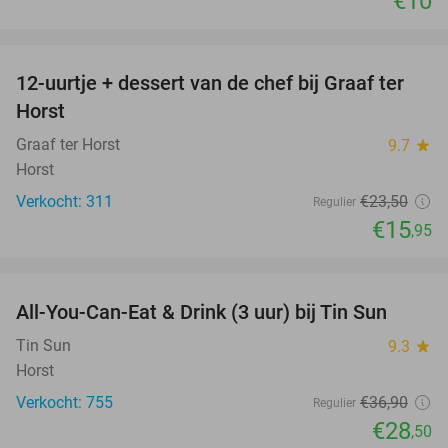
€10
favorite_border
12-uurtje + dessert van de chef bij Graaf ter
32%
Horst
Graaf ter Horst
9.7
star
Horst
Verkocht: 311
€23
,50
Regulier
€15
,95
favorite_border
All-You-Can-Eat & Drink (3 uur) bij Tin Sun
23%
Tin Sun
9.3
star
Horst
Verkocht: 755
€36
,90
Regulier
€28
,50