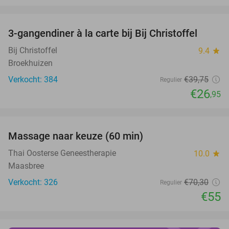
favorite_border
3-gangendiner à la carte bij Bij Christoffel
32%
Bij Christoffel
9.4
star
Broekhuizen
Verkocht: 384
€39
,75
Regulier
€26
,95
favorite_border
Massage naar keuze (60 min)
22%
Thai Oosterse Geneestherapie
10.0
star
Maasbree
Verkocht: 326
€70
,30
Regulier
€55