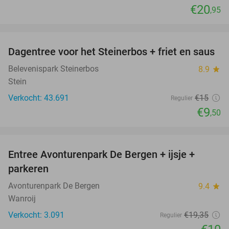
€20
,95
favorite_border
Dagentree voor het Steinerbos + friet en saus
37%
Belevenispark Steinerbos
8.9
star
Stein
Verkocht: 43.691
€15
Regulier
€9
,50
favorite_border
Entree Avonturenpark De Bergen + ijsje +
48%
parkeren
Avonturenpark De Bergen
9.4
star
Wanroij
Verkocht: 3.091
€19
,35
Regulier