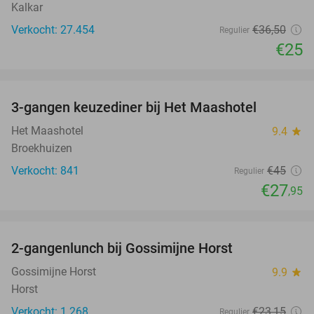
Kalkar
Verkocht: 27.454
€36
,50
Regulier
€25
favorite_border
3-gangen keuzediner bij Het Maashotel
38%
Het Maashotel
9.4
star
Broekhuizen
Verkocht: 841
€45
Regulier
€27
,95
favorite_border
2-gangenlunch bij Gossimijne Horst
40%
Gossimijne Horst
9.9
star
Horst
Verkocht: 1.268
€23
,15
Regulier