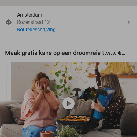
Amsterdam
Rozenstraat 12
Routebeschrijving
Maak gratis kans op een droomreis t.w.v. €3.000!
play_circle