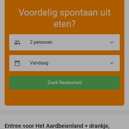
Voordelig spontaan uit
eten?
Zoek Restaurant
favorite_border
Entree voor Het Aardbeienland + drankje,
47%