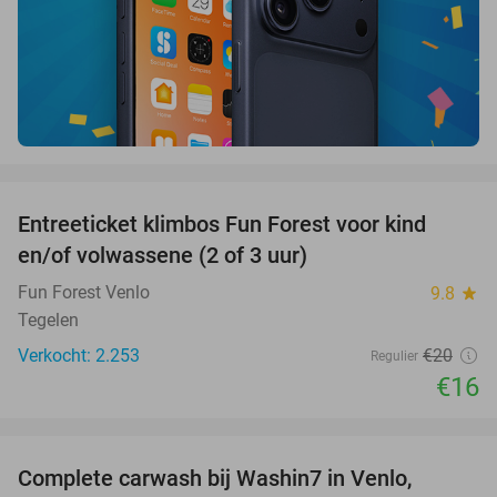
favorite_border
Entreeticket klimbos Fun Forest voor kind
20%
en/of volwassene (2 of 3 uur)
Fun Forest Venlo
9.8
star
Tegelen
Verkocht: 2.253
€20
Regulier
€16
favorite_border
Complete carwash bij Washin7 in Venlo,
40%