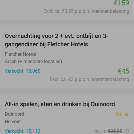
€159
Excl. ca. €3,25 p.p.p.n. toeristenbelasting
favorite_border
Overnachting voor 2 + evt. ontbijt en 3-
gangendiner bij Fletcher Hotels
Fletcher Hotels
Arcen (+ meerdere locaties)
€45
Verkocht: 18.060
Excl. ca. €3 p.p.p.n. toeristenbelasting
favorite_border
All-in spelen, eten en drinken bij Duinoord
19%
Duinoord
9.8
star
Helvoirt
Verkocht: 15.112
€25
,95
Regulier