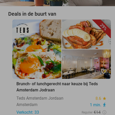
Deals in de buurt van
29%
favorite_border
Brunch- of lunchgerecht naar keuze bij Teds
Amsterdam Jodraan
Teds Amsterdam Jordaan
8.6
star
Amsterdam
1 min.
directions_walk
Verkocht: 33
€14
Regulier