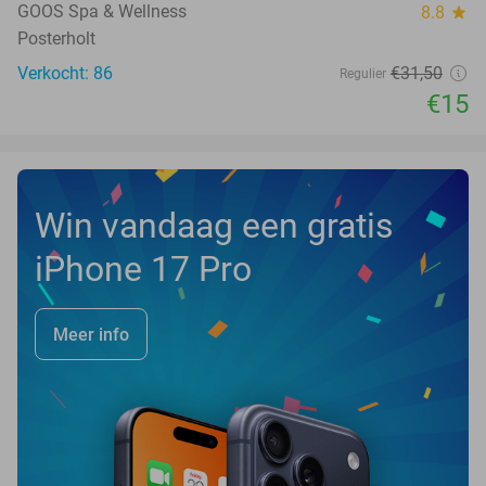
TODAY
GOOS Spa & Wellness
8.8
star
Posterholt
Verkocht: 86
€31
,50
Regulier
€15
Win vandaag een gratis
iPhone 17 Pro
Meer info