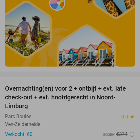
favorite_border
Overnachting(en) voor 2 + ontbijt + evt. late
42%
check-out + evt. hoofdgerecht in Noord-
Limburg
Parc Boulée
10.0
star
Ven-Zelderheide
Verkocht: 60
€274
Regulier