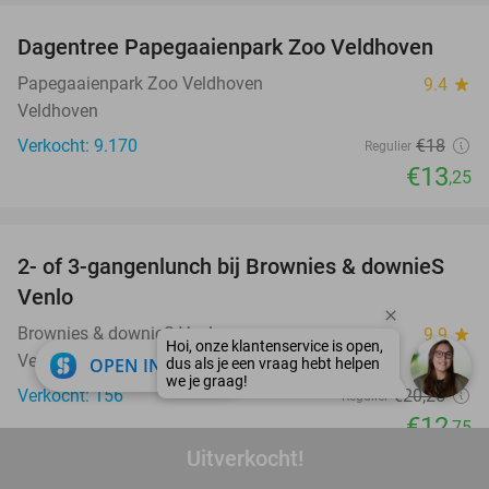
Dagentree Papegaaienpark Zoo Veldhoven
26%
Papegaaienpark Zoo Veldhoven
9.4
star
Veldhoven
Verkocht: 9.170
€18
Regulier
€13
,25
favorite_border
2- of 3-gangenlunch bij Brownies & downieS
37%
Venlo
Brownies & downieS Venlo
9.9
star
Venlo
close
OPEN IN APP
Verkocht: 156
€20
,25
Regulier
€12
,75
Uitverkocht!
favorite_border