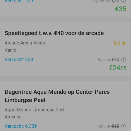
Verkocht: 209
€59
,50
Regulier
€35
favorite_border
Speeltegoed t.w.v. €40 voor de arcade
38%
Arcade Arena Venlo
9.8
star
Venlo
Verkocht: 338
€40
Regulier
€24
,95
favorite_border
Dagentree Aqua Mundo op Center Parcs
33%
Limburgse Peel
Aqua Mundo Limburgse Peel
America
Verkocht: 6.339
€12
Regulier