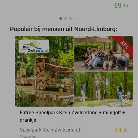
€9
,95
Populair bij mensen uit Noord-Limburg:
38%
favorite_border
Entree Speelpark Klein Zwitserland + minigolf +
drankje
Speelpark Klein Zwitserland
9.4
star
Tegelen