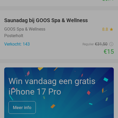
favorite_border
Saunadag bij GOOS Spa & Wellness
52%
NEW
TODAY
GOOS Spa & Wellness
8.8
star
Posterholt
Verkocht: 143
€31
,50
Regulier
€15
Win vandaag een gratis
iPhone 17 Pro
Meer info