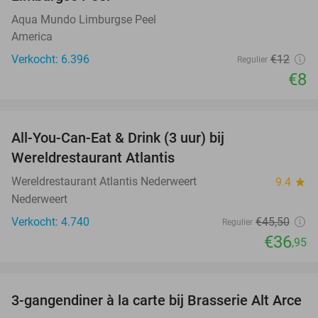
Aqua Mundo Limburgse Peel
America
Verkocht: 6.396
€12
Regulier
€8
favorite_border
All-You-Can-Eat & Drink (3 uur) bij
19%
Wereldrestaurant Atlantis
Wereldrestaurant Atlantis Nederweert
9.4
star
Nederweert
Verkocht: 4.740
€45
,50
Regulier
€36
,95
favorite_border
3-gangendiner à la carte bij Brasserie Alt Arce
25%