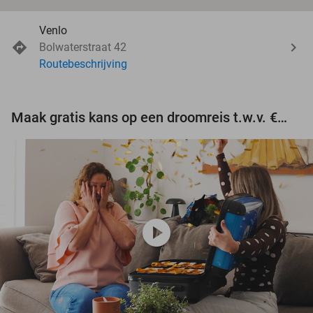
Venlo
Bolwaterstraat 42
Routebeschrijving
Maak gratis kans op een droomreis t.w.v. €3.000!
play_circle