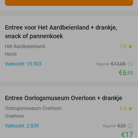
favorite_border
Entree voor Het Aardbeienland + drankje,
47%
snack of pannenkoek
Het Aardbeienland
7.8
star
Horst
Verkocht: 15.903
€13
,05
Regulier
€6
,95
favorite_border
Entree Oorlogsmuseum Overloon + drankje
15%
Oorlogsmuseum Overloon
9.9
star
Overloon
Verkocht: 2.839
€20
Regulier
€17