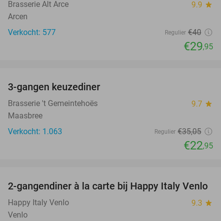
Brasserie Alt Arce
9.9
star
Arcen
Verkocht: 577
€40
Regulier
€29
,95
favorite_border
3-gangen keuzediner
35%
Brasserie 't Gemeintehoës
9.7
star
Maasbree
Verkocht: 1.063
€35
,05
Regulier
€22
,95
favorite_border
2-gangendiner à la carte bij Happy Italy Venlo
35%
Happy Italy Venlo
9.3
star
Venlo