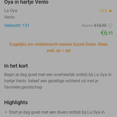
Oya in hartje Venlo
La Oya
10.0
star
Venlo
Verkocht: 131
€10
,95
Regulier
€6
,95
Dagelijks om middernacht nieuwe Social Deals. Wees
snel, op = op!
In het kort
Begin je dag goed met een overheerlijk ontbijt bij La Oya in
hartje Venlo: beleef een gezellige ochtend uit met je
favoriete gezelschap
Highlights
Start je dag goed met een divers ontbijt bij La Oya in