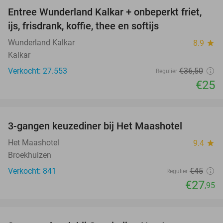
Entree Wunderland Kalkar + onbeperkt friet,
32%
ijs, frisdrank, koffie, thee en softijs
Wunderland Kalkar
8.9
star
Kalkar
Verkocht: 27.553
€36
,50
Regulier
€25
favorite_border
3-gangen keuzediner bij Het Maashotel
38%
Het Maashotel
9.4
star
Broekhuizen
Verkocht: 841
€45
Regulier
€27
,95
favorite_border