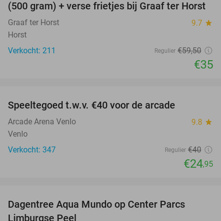
(500 gram) + verse frietjes bij Graaf ter Horst
Graaf ter Horst
9.7
star
Horst
Verkocht: 211
€59
,50
Regulier
€35
favorite_border
Speeltegoed t.w.v. €40 voor de arcade
38%
Arcade Arena Venlo
9.8
star
Venlo
Verkocht: 347
€40
Regulier
€24
,95
favorite_border
Dagentree Aqua Mundo op Center Parcs
33%
Limburgse Peel