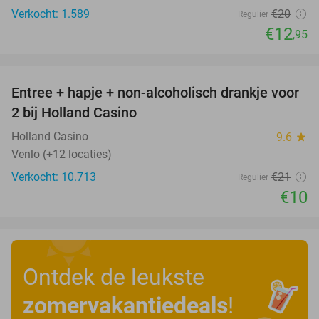
Verkocht: 1.589
€20
Regulier
€12
,95
favorite_border
Entree + hapje + non-alcoholisch drankje voor
52%
2 bij Holland Casino
Holland Casino
9.6
star
Venlo (+12 locaties)
Verkocht: 10.713
€21
Regulier
€10
Ontdek de leukste
zomervakantiedeals
!