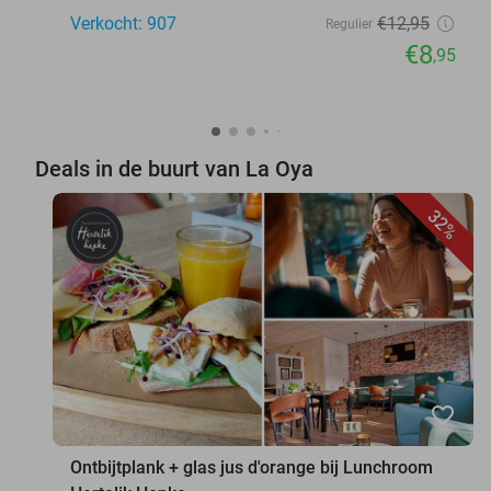
Verkocht: 907
€12
,95
Regulier
€8
,95
Deals in de buurt van La Oya
32%
favorite_border
Ontbijtplank + glas jus d'orange bij Lunchroom