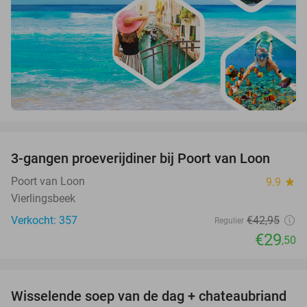
favorite_border
3-gangen proeverijdiner bij Poort van Loon
31%
Poort van Loon
9.9
star
Vierlingsbeek
Verkocht: 357
€42
,95
Regulier
€29
,50
favorite_border
Wisselende soep van de dag + chateaubriand
41%