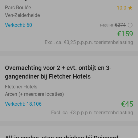
Parc Boulée
10.0
star
Ven-Zelderheide
Verkocht: 60
€274
Regulier
€159
Excl. ca. €3,25 p.p.p.n. toeristenbelasting
favorite_border
Overnachting voor 2 + evt. ontbijt en 3-
gangendiner bij Fletcher Hotels
Fletcher Hotels
Arcen (+ meerdere locaties)
€45
Verkocht: 18.106
Excl. ca. €3 p.p.p.n. toeristenbelasting
favorite_border