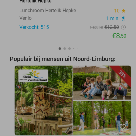
Hertelik Hepke
Lunchroom Hertelik Hepke
10
star
Venlo
1 min.
directions_walk
Verkocht: 515
€12
,50
Regulier
€8
,50
Populair bij mensen uit Noord-Limburg:
38%
favorite_border