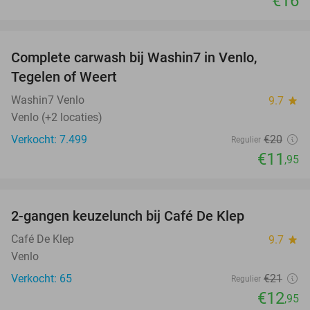
€16
favorite_border
Complete carwash bij Washin7 in Venlo,
40%
Tegelen of Weert
Washin7 Venlo
9.7
star
Venlo (+2 locaties)
Verkocht: 7.499
€20
Regulier
€11
,95
favorite_border
2-gangen keuzelunch bij Café De Klep
38%
Café De Klep
9.7
star
Venlo
Verkocht: 65
€21
Regulier
€12
,95