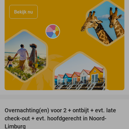
Bekijk nu
favorite_border
Overnachting(en) voor 2 + ontbijt + evt. late
42%
check-out + evt. hoofdgerecht in Noord-
Limburg