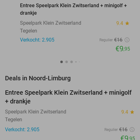
Entree Speelpark Klein Zwitserland + minigolf +
drankje
Speelpark Klein Zwitserland
9.4
star
Tegelen
Verkocht: 2.905
€16
Regulier
€9
,95
favorite_border
Deals in Noord-Limburg
Entree Speelpark Klein Zwitserland + minigolf
38%
+ drankje
Speelpark Klein Zwitserland
9.4
star
Tegelen
Verkocht: 2.905
€16
Regulier
€9
,95