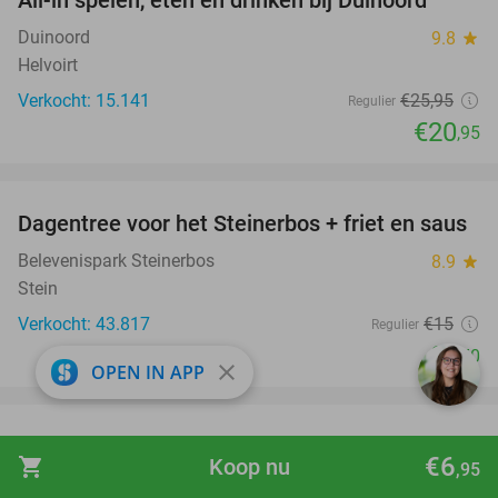
All-in spelen, eten en drinken bij Duinoord
19%
Duinoord
9.8
star
Helvoirt
Verkocht: 15.141
€25
,95
Regulier
€20
,95
favorite_border
Dagentree voor het Steinerbos + friet en saus
37%
Belevenispark Steinerbos
8.9
star
Stein
Verkocht: 43.817
€15
Regulier
€9
,50
close
OPEN IN APP
favorite_border
Entree Avonturenpark De Bergen + ijsje +
48%
€6
shopping_cart
Koop nu
,95
parkeren