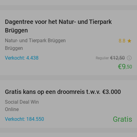
favorite_border
Dagentree voor het Natur- und Tierpark
24%
Brüggen
Natur- und Tierpark Brüggen
8.8
star
Brüggen
Verkocht: 4.438
€12
,50
Regulier
€9
,50
favorite_border
Gratis kans op een droomreis t.w.v. €3.000
Social Deal Win
Online
Gratis
Verkocht: 184.550
favorite_border