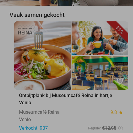
Vaak samen gekocht
31%
favorite_border
Ontbijtplank bij Museumcafé Reina in hartje
Venlo
Museumcafé Reina
9.8
star
Venlo
Verkocht: 907
€12
,95
Regulier