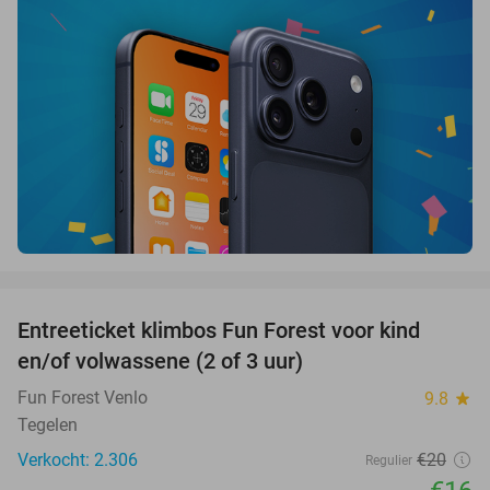
favorite_border
Entreeticket klimbos Fun Forest voor kind
20%
en/of volwassene (2 of 3 uur)
Fun Forest Venlo
9.8
star
Tegelen
Verkocht: 2.306
€20
Regulier