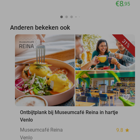
€8
,95
Anderen bekeken ook
31%
favorite_border
Ontbijtplank bij Museumcafé Reina in hartje
Venlo
Museumcafé Reina
9.8
star
Venlo