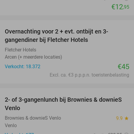
€12
,95
favorite_border
Overnachting voor 2 + evt. ontbijt en 3-
gangendiner bij Fletcher Hotels
Fletcher Hotels
Arcen (+ meerdere locaties)
€45
Verkocht: 18.372
Excl. ca. €3 p.p.p.n. toeristenbelasting
favorite_border
2- of 3-gangenlunch bij Brownies & downieS
37%
Venlo
Brownies & downieS Venlo
9.9
star
Venlo