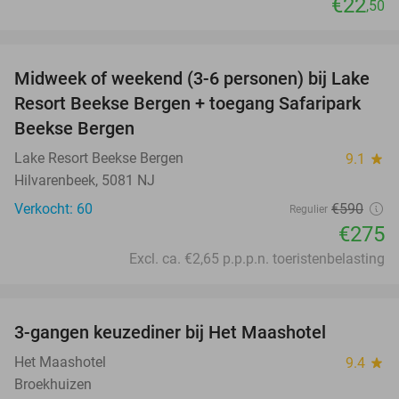
€22
,50
favorite_border
Midweek of weekend (3-6 personen) bij Lake
53%
Resort Beekse Bergen + toegang Safaripark
Beekse Bergen
Lake Resort Beekse Bergen
9.1
star
Hilvarenbeek, 5081 NJ
Verkocht: 60
€590
Regulier
€275
Excl. ca. €2,65 p.p.p.n. toeristenbelasting
favorite_border
3-gangen keuzediner bij Het Maashotel
38%
Het Maashotel
9.4
star
Broekhuizen