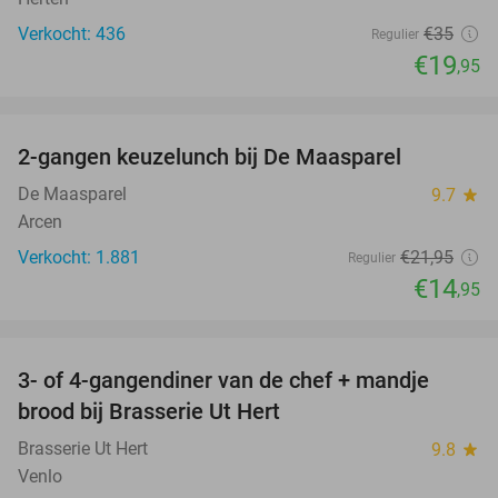
Verkocht: 436
€35
Regulier
€19
,95
favorite_border
2-gangen keuzelunch bij De Maasparel
32%
De Maasparel
9.7
star
Arcen
Verkocht: 1.881
€21
,95
Regulier
€14
,95
favorite_border
3- of 4-gangendiner van de chef + mandje
26%
brood bij Brasserie Ut Hert
Brasserie Ut Hert
9.8
star
Venlo