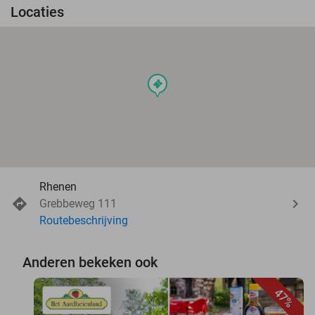
Locaties
events
Rhenen
Grebbeweg 111
Routebeschrijving
Anderen bekeken ook
47%