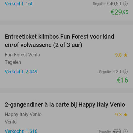
Verkocht: 160
€40
,50
Regulier
€29
,95
favorite_border
Entreeticket klimbos Fun Forest voor kind
20%
en/of volwassene (2 of 3 uur)
Fun Forest Venlo
9.8
star
Tegelen
Verkocht: 2.449
€20
Regulier
€16
favorite_border
2-gangendiner à la carte bij Happy Italy Venlo
35%
Happy Italy Venlo
9.3
star
Venlo
Verkocht: 1.616
€20
Regulier