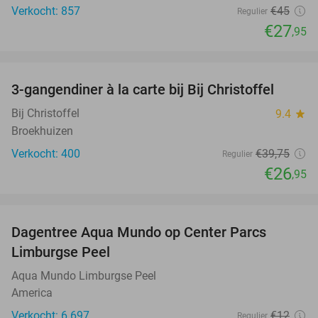
Verkocht: 857
€45
Regulier
€27
,95
favorite_border
3-gangendiner à la carte bij Bij Christoffel
32%
Bij Christoffel
9.4
star
Broekhuizen
Verkocht: 400
€39
,75
Regulier
€26
,95
favorite_border
Dagentree Aqua Mundo op Center Parcs
33%
Limburgse Peel
Aqua Mundo Limburgse Peel
America
Verkocht: 6.697
€12
Regulier