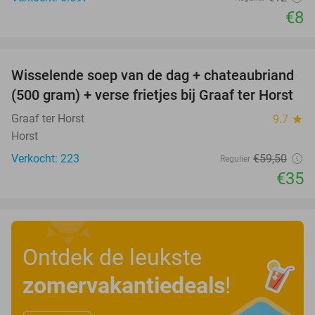
€8
favorite_border
Wisselende soep van de dag + chateaubriand
41%
(500 gram) + verse frietjes bij Graaf ter Horst
Graaf ter Horst
9.7
star
Horst
Verkocht: 223
€59
,50
Regulier
€35
Ontdek de leukste
zomervakantiedeals
!