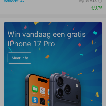
Verkocht: 47
€15
Regulier
€9
,75
Win vandaag een gratis
iPhone 17 Pro
Meer info