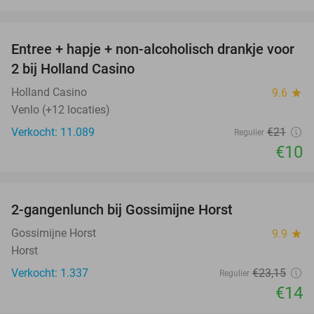
favorite_border
Entree + hapje + non-alcoholisch drankje voor
52%
2 bij Holland Casino
Holland Casino
9.6
star
Venlo (+12 locaties)
Verkocht: 11.089
€21
Regulier
€10
favorite_border
2-gangenlunch bij Gossimijne Horst
40%
Gossimijne Horst
9.9
star
Horst
Verkocht: 1.337
€23
,15
Regulier
€14