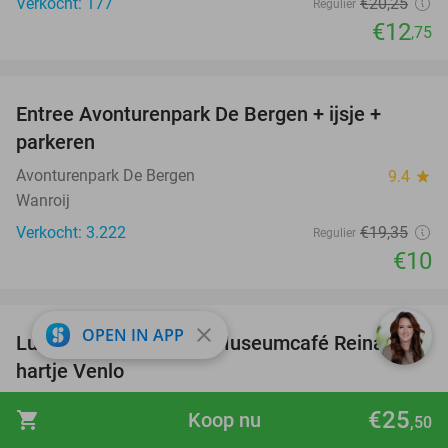
Verkocht: 177
€20
,25
Regulier
€12
,75
favorite_border
Entree Avonturenpark De Bergen + ijsje +
48%
parkeren
Avonturenpark De Bergen
9.4
star
Wanroij
Verkocht: 3.222
€19
,35
Regulier
€10
favorite_border
close
OPEN IN APP
Luxe lunchetagère bij Museumcafé Reina in
32%
hartje Venlo
Museumcafé Reina
9.8
star
€25
shopping_cart
Koop nu
,50
Venlo