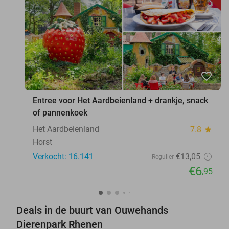
favorite_border
Entree voor Het Aardbeienland + drankje, snack
of pannenkoek
Het Aardbeienland
7.8
star
Horst
Verkocht: 16.141
€13
,05
Regulier
€6
,95
Deals in de buurt van Ouwehands
Dierenpark Rhenen