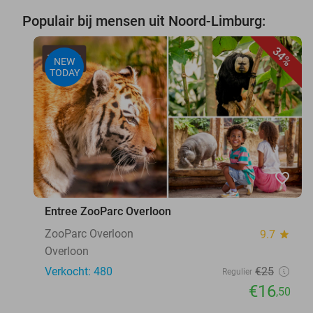
Populair bij mensen uit Noord-Limburg:
34%
NEW
TODAY
favorite_border
Entree ZooParc Overloon
ZooParc Overloon
9.7
star
Overloon
Verkocht: 480
€25
Regulier
€16
,50