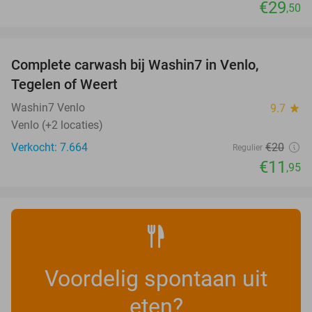
€29
,50
favorite_border
Complete carwash bij Washin7 in Venlo,
40%
Tegelen of Weert
Washin7 Venlo
9.7
star
Venlo (+2 locaties)
Verkocht: 7.664
€20
Regulier
€11
,95
Voordelig spontaan uit
eten?