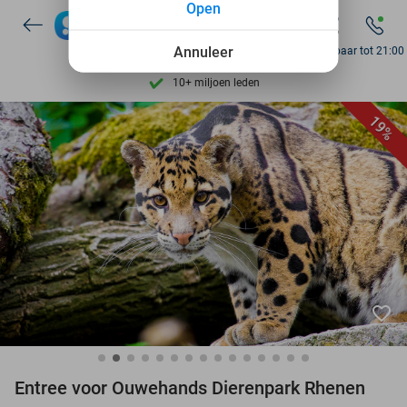
Open
7 dagen per week beschikbaar
10+ miljoen leden
Annuleer
Bereikbaar tot 21:00
9,4
op basis van
206.298 reviews
Ontdek 15.000+ deals
19%
7 dagen per week beschikbaar
10+ miljoen leden
favorite_border
Entree voor Ouwehands Dierenpark Rhenen