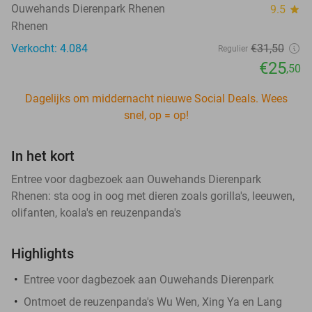
Ouwehands Dierenpark Rhenen
9.5
star
Rhenen
Verkocht: 4.084
€31
,50
Regulier
€25
,50
Dagelijks om middernacht nieuwe Social Deals. Wees
snel, op = op!
In het kort
Entree voor dagbezoek aan Ouwehands Dierenpark
Rhenen: sta oog in oog met dieren zoals gorilla's, leeuwen,
olifanten, koala's en reuzenpanda's
Highlights
Entree voor dagbezoek aan Ouwehands Dierenpark
Ontmoet de reuzenpanda's Wu Wen, Xing Ya en Lang