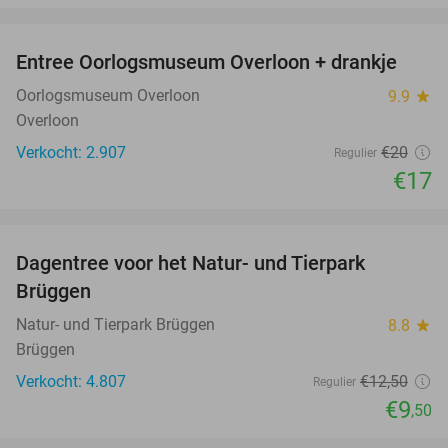
favorite_border
Entree Oorlogsmuseum Overloon + drankje
15%
Oorlogsmuseum Overloon
9.9
star
Overloon
Verkocht: 2.907
€20
Regulier
€17
favorite_border
Dagentree voor het Natur- und Tierpark
24%
Brüggen
Natur- und Tierpark Brüggen
8.8
star
Brüggen
Verkocht: 4.807
€12
,50
Regulier
€9
,50