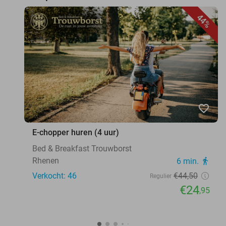
44%
favorite_border
E-chopper huren (4 uur)
Bed & Breakfast Trouwborst
Rhenen
6 min.
directions_walk
Verkocht: 46
€44
,50
Regulier
€24
,95