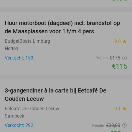
favorite_border
Huur motorboot (dagdeel) incl. brandstof op
34%
de Maasplassen voor 1 t/m 4 pers
BudgetBoats Limburg
9.8
star
Herten
Verkocht: 159
€175
Regulier
€115
favorite_border
3-gangendiner à la carte bij Eetcafé De
33%
Gouden Leeuw
Eetcafé De Gouden Leeuw
9.1
star
Sambeek
Verkocht: 292
€33
,80
Regulier