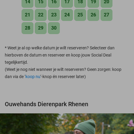
14
15
16
17
18
19
20
21
22
23
24
25
26
27
28
29
30
*
Weet je al op welke datum je wilt reserveren? Selecteer dan
hierboven de datum en reserveer en koop jouw Social Deal
tegelijkertijd.
(Weet je nog niet wanneer je wilt reserveren? Geen zorgen: koop
dan via de ‘
koop nu
’-knop én reserveer later)
Ouwehands Dierenpark Rhenen