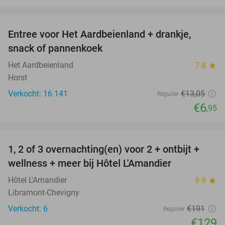
favorite_border
Entree voor Het Aardbeienland + drankje,
47%
snack of pannenkoek
Het Aardbeienland
7.8
star
Horst
Verkocht: 16.141
€13
,05
Regulier
€6
,95
favorite_border
1, 2 of 3 overnachting(en) voor 2 + ontbijt +
32%
NEW
wellness + meer bij Hôtel L'Amandier
TODAY
Hôtel L'Amandier
9.9
star
Libramont-Chevigny
Verkocht: 6
€191
Regulier
€129