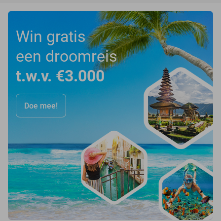
Win gratis
een droomreis
t.w.v. €3.000
Doe mee!