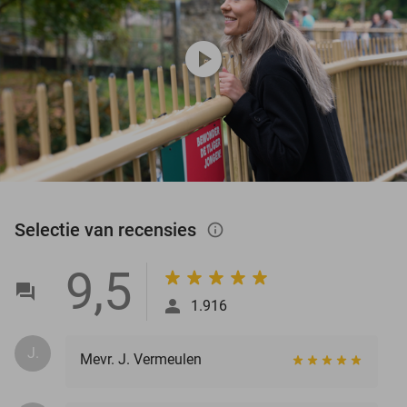
play_circle
Selectie van recensies
info_outlined
9,5
1.916
J.
Mevr. J. Vermeulen