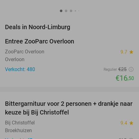
favorite_border
Deals in Noord-Limburg
Entree ZooParc Overloon
34%
NEW
TODAY
ZooParc Overloon
9.7
star
Overloon
Verkocht: 480
€25
Regulier
€16
,50
favorite_border
Bittergarnituur voor 2 personen + drankje naar
35%
keuze bij Bij Christoffel
Bij Christoffel
9.4
star
Broekhuizen