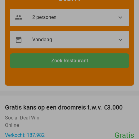
Zoek Restaurant
favorite_border
Gratis kans op een droomreis t.w.v. €3.000
Social Deal Win
Online
Gratis
Verkocht: 187.982