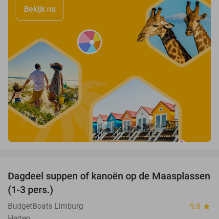
Bekijk nu
favorite_border
Dagdeel suppen of kanoën op de Maasplassen
43%
(1-3 pers.)
BudgetBoats Limburg
9.8
star
Herten