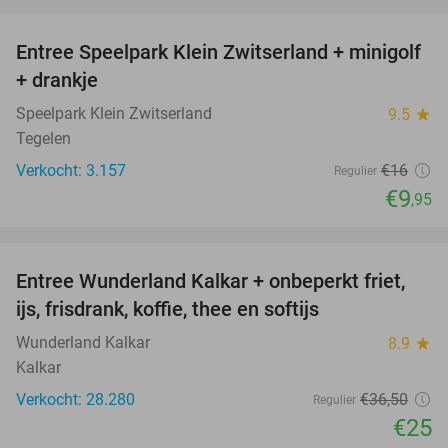
favorite_border
Entree Speelpark Klein Zwitserland + minigolf
38%
+ drankje
Speelpark Klein Zwitserland
9.5
star
Tegelen
Verkocht: 3.157
€16
Regulier
€9
,95
favorite_border
Entree Wunderland Kalkar + onbeperkt friet,
32%
ijs, frisdrank, koffie, thee en softijs
Wunderland Kalkar
8.9
star
Kalkar
Verkocht: 28.280
€36
,50
Regulier
€25