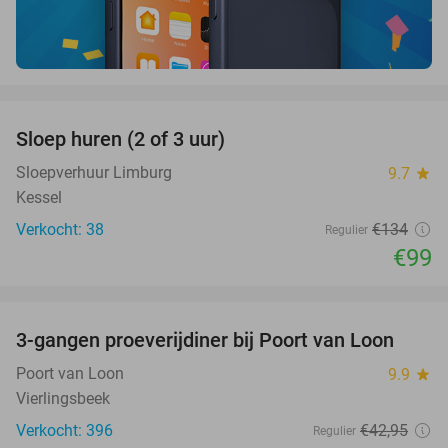
favorite_border
Sloep huren (2 of 3 uur)
26%
Sloepverhuur Limburg
9.7
star
Kessel
Verkocht: 38
€134
Regulier
€99
favorite_border
3-gangen proeverijdiner bij Poort van Loon
31%
Poort van Loon
9.9
star
Vierlingsbeek
Verkocht: 396
€42
,95
Regulier