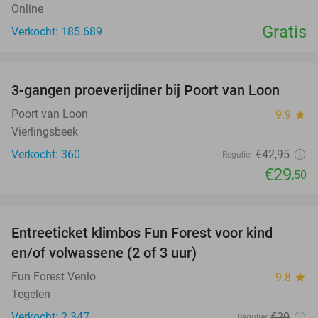
Online
Gratis
Verkocht: 185.689
favorite_border
3-gangen proeverijdiner bij Poort van Loon
31%
Poort van Loon
9.9
star
Vierlingsbeek
Verkocht: 360
€42
,95
Regulier
€29
,50
favorite_border
Entreeticket klimbos Fun Forest voor kind
20%
en/of volwassene (2 of 3 uur)
Fun Forest Venlo
9.8
star
Tegelen
Verkocht: 2.347
€20
Regulier