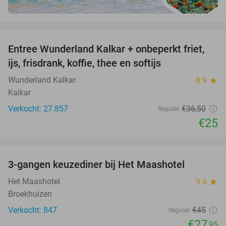
favorite_border
Entree Wunderland Kalkar + onbeperkt friet,
32%
ijs, frisdrank, koffie, thee en softijs
Wunderland Kalkar
8.9
star
Kalkar
Verkocht: 27.857
€36
,50
Regulier
€25
favorite_border
3-gangen keuzediner bij Het Maashotel
38%
Het Maashotel
9.4
star
Broekhuizen
Verkocht: 847
€45
Regulier
€27
,95