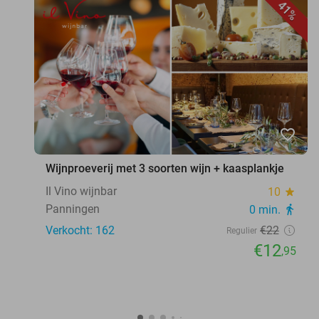
41%
favorite_border
Wijnproeverij met 3 soorten wijn + kaasplankje
Il Vino wijnbar
10
star
Panningen
0 min.
directions_walk
Verkocht: 162
€22
Regulier
€12
,95