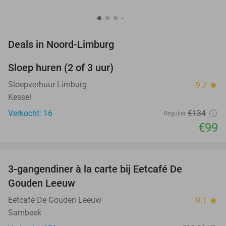
favorite_border
Deals in Noord-Limburg
Sloep huren (2 of 3 uur)
26%
NEW
TODAY
Sloepverhuur Limburg
9.7
star
Kessel
Verkocht: 16
€134
Regulier
€99
favorite_border
3-gangendiner à la carte bij Eetcafé De
33%
Gouden Leeuw
Eetcafé De Gouden Leeuw
9.1
star
Sambeek