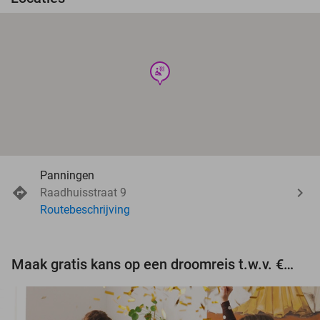
wellness
Panningen
Raadhuisstraat 9
Routebeschrijving
Maak gratis kans op een droomreis t.w.v. €3.000!