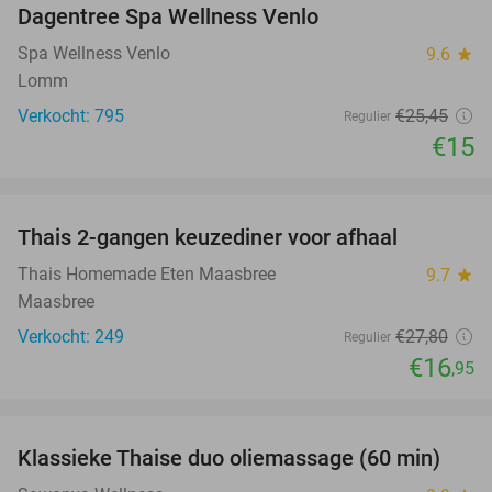
Dagentree Spa Wellness Venlo
41%
Spa Wellness Venlo
9.6
star
Lomm
Verkocht: 795
€25
,45
Regulier
€15
favorite_border
Thais 2-gangen keuzediner voor afhaal
39%
Thais Homemade Eten Maasbree
9.7
star
Maasbree
Verkocht: 249
€27
,80
Regulier
€16
,95
favorite_border
Klassieke Thaise duo oliemassage (60 min)
20%