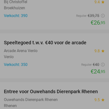
Bij Christoffel
9.4
star
Broekhuizen
Verkocht: 390
€39
,75
Regulier
€26
,95
favorite_border
Speeltegoed t.w.v. €40 voor de arcade
38%
Arcade Arena Venlo
9.8
star
Venlo
Verkocht: 350
€40
Regulier
€24
,95
favorite_border
Entree voor Ouwehands Dierenpark Rhenen
19%
Ouwehands Dierenpark Rhenen
9.5
star
Rhenen