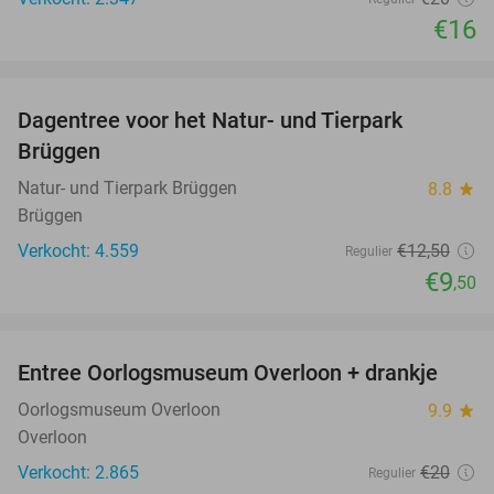
€16
favorite_border
Dagentree voor het Natur- und Tierpark
24%
Brüggen
Natur- und Tierpark Brüggen
8.8
star
Brüggen
Verkocht: 4.559
€12
,50
Regulier
€9
,50
favorite_border
Entree Oorlogsmuseum Overloon + drankje
15%
Oorlogsmuseum Overloon
9.9
star
Overloon
Verkocht: 2.865
€20
Regulier