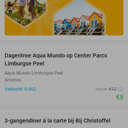
favorite_border
Dagentree Aqua Mundo op Center Parcs
33%
Limburgse Peel
Aqua Mundo Limburgse Peel
America
Verkocht: 6.462
€12
Regulier
€8
favorite_border
3-gangendiner à la carte bij Bij Christoffel
32%