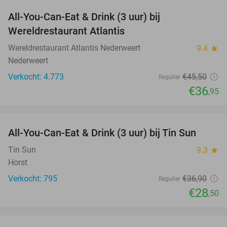
All-You-Can-Eat & Drink (3 uur) bij
19%
Wereldrestaurant Atlantis
Wereldrestaurant Atlantis Nederweert
9.4
star
Nederweert
Verkocht: 4.773
€45
,50
Regulier
€36
,95
favorite_border
All-You-Can-Eat & Drink (3 uur) bij Tin Sun
23%
Tin Sun
9.3
star
Horst
Verkocht: 795
€36
,90
Regulier
€28
,50
favorite_border