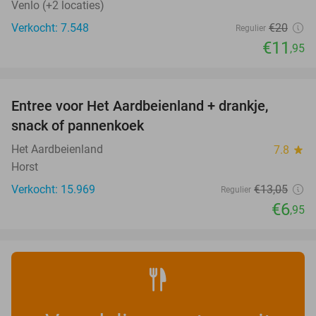
Venlo (+2 locaties)
Verkocht: 7.548
€20
Regulier
€11
,95
favorite_border
Entree voor Het Aardbeienland + drankje,
47%
snack of pannenkoek
Het Aardbeienland
7.8
star
Horst
Verkocht: 15.969
€13
,05
Regulier
€6
,95