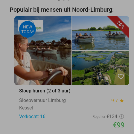
Populair bij mensen uit Noord-Limburg:
26%
NEW
TODAY
favorite_border
Sloep huren (2 of 3 uur)
Sloepverhuur Limburg
9.7
star
Kessel
Verkocht: 16
€134
Regulier
€99