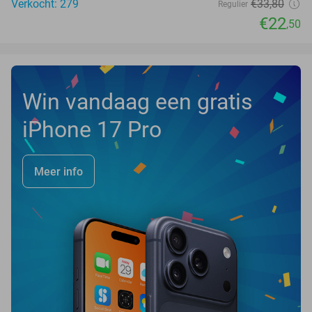
Verkocht: 279
€33
,80
Regulier
€22
,50
Win vandaag een gratis
iPhone 17 Pro
Meer info