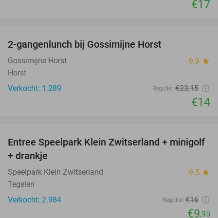
€17
favorite_border
2-gangenlunch bij Gossimijne Horst
40%
Gossimijne Horst
9.9
star
Horst
Verkocht: 1.289
€23
,15
Regulier
€14
favorite_border
Entree Speelpark Klein Zwitserland + minigolf
38%
+ drankje
Speelpark Klein Zwitserland
9.5
star
Tegelen
Verkocht: 2.984
€16
Regulier
€9
,95