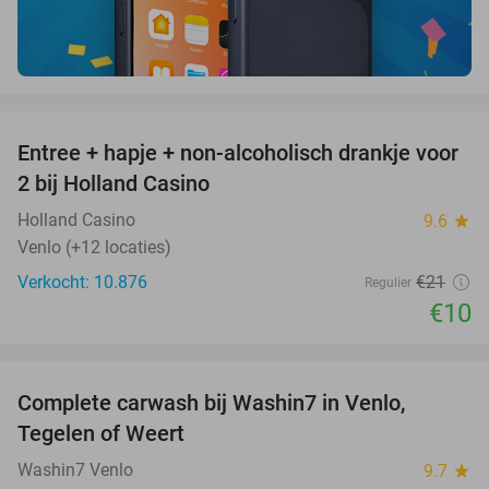
favorite_border
Entree + hapje + non-alcoholisch drankje voor
52%
2 bij Holland Casino
Holland Casino
9.6
star
Venlo (+12 locaties)
Verkocht: 10.876
€21
Regulier
€10
favorite_border
Complete carwash bij Washin7 in Venlo,
40%
Tegelen of Weert
Washin7 Venlo
9.7
star