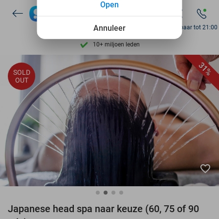
Open
Ontdek 15.000+ deals
7 dagen per week beschikbaar
Annuleer
Bereikbaar tot 21:00
10+ miljoen leden
9,4
op basis van
206.138 reviews
31%
SOLD
Ontdek 15.000+ deals
OUT
7 dagen per week beschikbaar
10+ miljoen leden
favorite_border
Japanese head spa naar keuze (60, 75 of 90