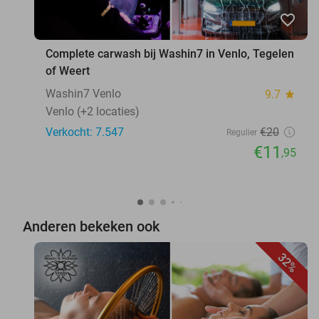
favorite_border
Complete carwash bij Washin7 in Venlo, Tegelen
of Weert
Washin7 Venlo
9.7
star
Venlo (+2 locaties)
Verkocht: 7.547
€20
Regulier
€11
,95
Anderen bekeken ook
32%