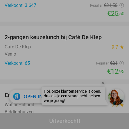
Verkocht: 3.647
€31
,50
Regulier
€25
,50
favorite_border
2-gangen keuzelunch bij Café De Klep
38%
Café De Klep
9.7
star
Venlo
Verkocht: 65
€21
Regulier
€12
,95
favorite_border
Entree Walibi Holland
25%
close
OPEN IN APP
Walibi Holland
9.3
star
Biddinghuizen
Uitverkocht!
Verkocht: 5.018
€46
Regulier