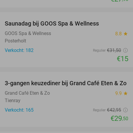
favorite_border
Saunadag bij GOOS Spa & Wellness
52%
GOOS Spa & Wellness
8.8
star
Posterholt
Verkocht: 182
€31
,50
Regulier
€15
favorite_border
3-gangen keuzediner bij Grand Café Eten & Zo
31%
Grand Café Eten & Zo
9.9
star
Tienray
Verkocht: 165
€42
,95
Regulier
€29
,50
favorite_border