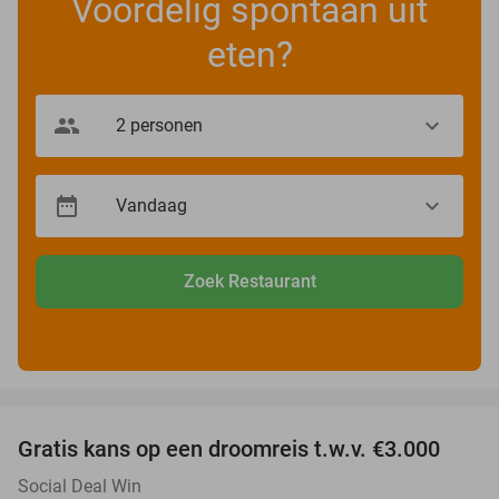
Voordelig spontaan uit
eten?
Zoek Restaurant
favorite_border
Gratis kans op een droomreis t.w.v. €3.000
Social Deal Win