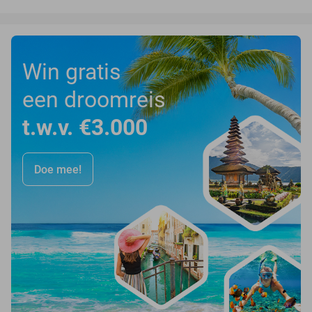
Win gratis
een droomreis
t.w.v. €3.000
Doe mee!