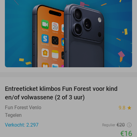
favorite_border
Entreeticket klimbos Fun Forest voor kind
20%
en/of volwassene (2 of 3 uur)
Fun Forest Venlo
9.8
star
Tegelen
Verkocht: 2.297
€20
Regulier
€16