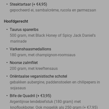
Steaktartaar (+ €4,95)
gepocheerd ei, sambalcrème, rucola en p
armezaan
Hoofdgerecht
Taurus spareribs
500 gram, met Black Honey of Spicy Jack Daniel’s
marinade
Varkenshaasmedallions
180 gram, met champignon-roomsaus
Noorse zalmfilet
200 gram, met kreeftensaus
Oriëntaalse veganistische schotel
gebakken aubergine, paddenstoelen en chilipepers in
sojasaus
Bife de Quadril (+ €3,95)
Argentijnse lendebiefstuk (180 gram) met
knoflookboter. Ook mogelijk als 250 gram (+ €7,95)