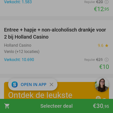
Verkocht: 1.583
€20
Regulier
€12
,95
favorite_border
Entree + hapje + non-alcoholisch drankje voor
52%
2 bij Holland Casino
Holland Casino
9.6
star
Venlo (+12 locaties)
Verkocht: 10.690
€21
Regulier
€10
close
OPEN IN APP
Ontdek de leukste
zomervakantiedeals
!
€30
shopping_cart
Selecteer deal
,95