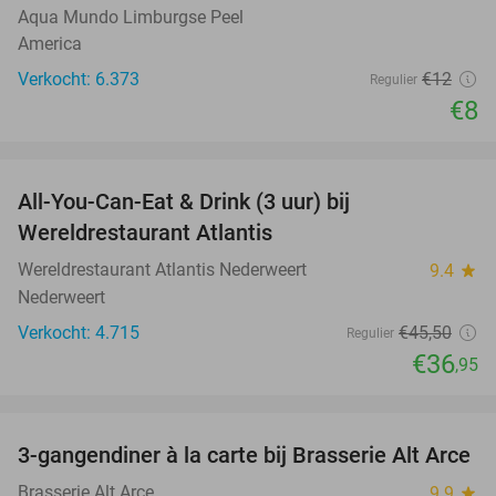
Aqua Mundo Limburgse Peel
America
Verkocht: 6.373
€12
Regulier
€8
favorite_border
All-You-Can-Eat & Drink (3 uur) bij
19%
Wereldrestaurant Atlantis
Wereldrestaurant Atlantis Nederweert
9.4
star
Nederweert
Verkocht: 4.715
€45
,50
Regulier
€36
,95
favorite_border
3-gangendiner à la carte bij Brasserie Alt Arce
25%
Brasserie Alt Arce
9.9
star