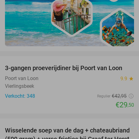
favorite_border
3-gangen proeverijdiner bij Poort van Loon
31%
Poort van Loon
9.9
star
Vierlingsbeek
Verkocht: 348
€42
,95
Regulier
€29
,50
favorite_border
Wisselende soep van de dag + chateaubriand
41%