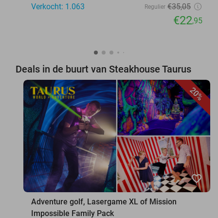
Verkocht: 1.063
€35
,05
Regulier
€22
,95
Deals in de buurt van Steakhouse Taurus
20%
favorite_border
Adventure golf, Lasergame XL of Mission
Impossible Family Pack