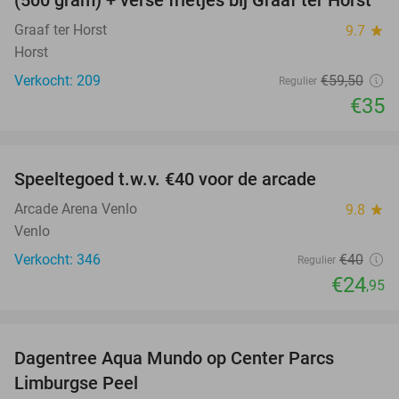
(500 gram) + verse frietjes bij Graaf ter Horst
Graaf ter Horst
9.7
star
Horst
Verkocht: 209
€59
,50
Regulier
€35
favorite_border
Speeltegoed t.w.v. €40 voor de arcade
38%
Arcade Arena Venlo
9.8
star
Venlo
Verkocht: 346
€40
Regulier
€24
,95
favorite_border
Dagentree Aqua Mundo op Center Parcs
33%
Limburgse Peel