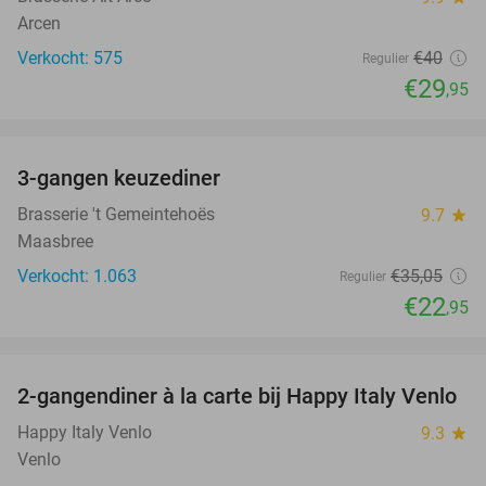
Arcen
Verkocht: 575
€40
Regulier
€29
,95
favorite_border
3-gangen keuzediner
35%
Brasserie 't Gemeintehoës
9.7
star
Maasbree
Verkocht: 1.063
€35
,05
Regulier
€22
,95
favorite_border
2-gangendiner à la carte bij Happy Italy Venlo
35%
Happy Italy Venlo
9.3
star
Venlo