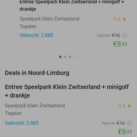
Entree Speelpark Klein Zwitserland + minigolf +
drankje
Speelpark Klein Zwitserland
9.4
star
Tegelen
Verkocht: 2.885
€16
Regulier
€9
,95
favorite_border
Deals in Noord-Limburg
Entree Speelpark Klein Zwitserland + minigolf
38%
+ drankje
Speelpark Klein Zwitserland
9.4
star
Tegelen
Verkocht: 2.885
€16
Regulier
€9
,95