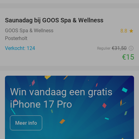
favorite_border
Saunadag bij GOOS Spa & Wellness
52%
NEW
TODAY
GOOS Spa & Wellness
8.8
star
Posterholt
Verkocht: 124
€31
,50
Regulier
€15
Win vandaag een gratis
iPhone 17 Pro
Meer info