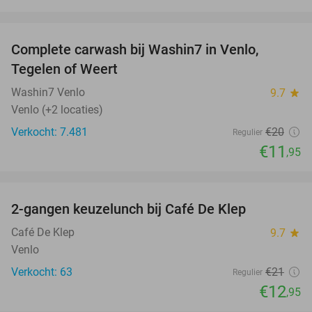
favorite_border
Complete carwash bij Washin7 in Venlo,
40%
Tegelen of Weert
Washin7 Venlo
9.7
star
Venlo (+2 locaties)
Verkocht: 7.481
€20
Regulier
€11
,95
favorite_border
2-gangen keuzelunch bij Café De Klep
38%
Café De Klep
9.7
star
Venlo
Verkocht: 63
€21
Regulier
€12
,95