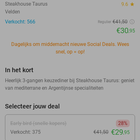
Steakhouse Taurus
9.6
star
Velden
Verkocht: 566
€41
,50
Regulier
€30
,95
Dagelijks om middernacht nieuwe Social Deals. Wees
snel, op = op!
In het kort
Heerlijk 3-gangen keuzediner bij Steakhouse Taurus: geniet
van mediterrane en Argentijnse specialiteiten
Selecteer jouw deal
Early bird (snelle kopers)
28%
€29
Verkocht: 375
€41
,50
,95