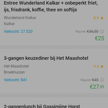
Entree Wunderland Kalkar + onbeperkt friet,
32%
ijs, frisdrank, koffie, thee en softijs
Wunderland Kalkar
8.9
star
Kalkar
Verkocht: 27.520
€36
,50
Regulier
€25
favorite_border
3-gangen keuzediner bij Het Maashotel
38%
Het Maashotel
9.4
star
Broekhuizen
Verkocht: 841
€45
Regulier
€27
,95
favorite_border
2-gangenlunch bij Gossimijne Horst