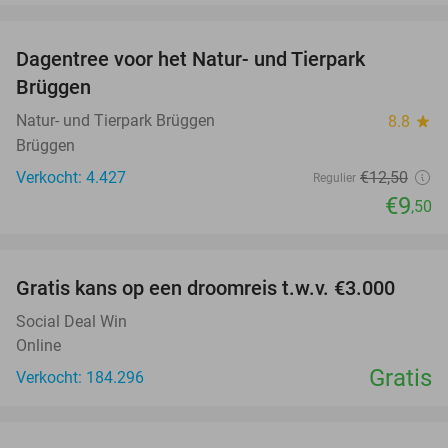
favorite_border
Dagentree voor het Natur- und Tierpark
24%
Brüggen
Natur- und Tierpark Brüggen
8.8
star
Brüggen
Verkocht: 4.427
€12
,50
Regulier
€9
,50
favorite_border
Gratis kans op een droomreis t.w.v. €3.000
Social Deal Win
Online
Gratis
Verkocht: 184.296
favorite_border