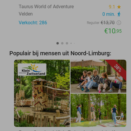
Taurus World of Adventure
9.1
star
Velden
0 min.
directions_walk
Verkocht: 286
€13
,70
Regulier
€10
,95
Populair bij mensen uit Noord-Limburg:
38%
favorite_border