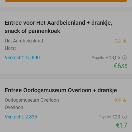
favorite_border
Entree voor Het Aardbeienland + drankje,
47%
snack of pannenkoek
Het Aardbeienland
7.8
star
Horst
Verkocht: 15.890
€13
,05
Regulier
€6
,95
favorite_border
Entree Oorlogsmuseum Overloon + drankje
15%
Oorlogsmuseum Overloon
9.9
star
Overloon
Verkocht: 2.835
€20
Regulier
€17