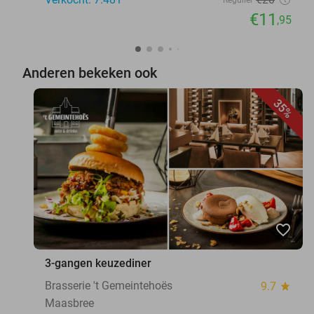
€11
,95
Anderen bekeken ook
35%
favorite_border
3-gangen keuzediner
Brasserie 't Gemeintehoës
9.7
star
Maasbree