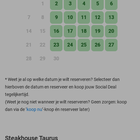
1
2
3
4
5
6
7
8
9
10
11
12
13
14
15
16
17
18
19
20
21
22
23
24
25
26
27
28
29
30
*
Weet je al op welke datum je wilt reserveren? Selecteer dan
hierboven de datum en reserveer en koop jouw Social Deal
tegelijkertijd.
(Weet je nog niet wanneer je wilt reserveren? Geen zorgen: koop
dan via de ‘
koop nu
’-knop én reserveer later)
Steakhouse Taurus