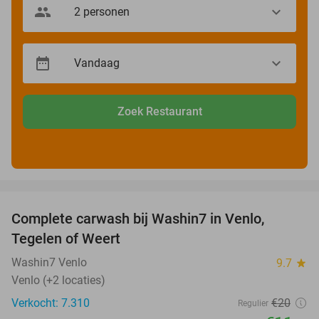
Zoek Restaurant
favorite_border
Complete carwash bij Washin7 in Venlo,
40%
Tegelen of Weert
Washin7 Venlo
9.7
star
Venlo (+2 locaties)
Verkocht: 7.310
€20
Regulier