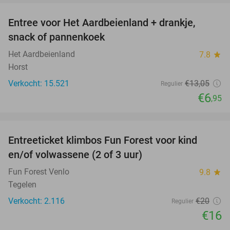
Entree voor Het Aardbeienland + drankje,
47%
snack of pannenkoek
Het Aardbeienland
7.8
star
Horst
Verkocht: 15.521
€13
,05
Regulier
€6
,95
favorite_border
Entreeticket klimbos Fun Forest voor kind
20%
en/of volwassene (2 of 3 uur)
Fun Forest Venlo
9.8
star
Tegelen
Verkocht: 2.116
€20
Regulier
€16