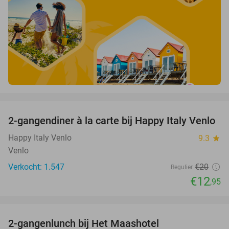
favorite_border
2-gangendiner à la carte bij Happy Italy Venlo
35%
Happy Italy Venlo
9.3
star
Venlo
Verkocht: 1.547
€20
Regulier
€12
,95
favorite_border
2-gangenlunch bij Het Maashotel
25%