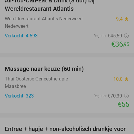
All-You-Can-Eat & Drink (3 uur) bij
19%
Wereldrestaurant Atlantis
Wereldrestaurant Atlantis Nederweert
9.4
star
Nederweert
Verkocht: 4.593
€45
,50
Regulier
€36
,95
favorite_border
Massage naar keuze (60 min)
22%
Thai Oosterse Geneestherapie
10.0
star
Maasbree
Verkocht: 323
€70
,30
Regulier
€55
favorite_border
Entree + hapje + non-alcoholisch drankje voor
52%