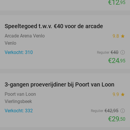
€12
,95
favorite_border
Speeltegoed t.w.v. €40 voor de arcade
38%
Arcade Arena Venlo
9.8
star
Venlo
Verkocht: 310
€40
Regulier
€24
,95
favorite_border
3-gangen proeverijdiner bij Poort van Loon
31%
Poort van Loon
9.9
star
Vierlingsbeek
Verkocht: 332
€42
,95
Regulier
€29
,50
favorite_border