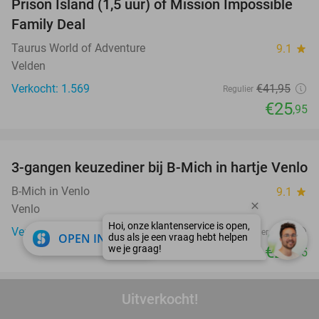
Prison Island (1,5 uur) of Mission Impossible
38%
Family Deal
Taurus World of Adventure
9.1
star
Velden
Verkocht: 1.569
€41
,95
Regulier
€25
,95
favorite_border
3-gangen keuzediner bij B-Mich in hartje Venlo
26%
B-Mich in Venlo
9.1
star
Venlo
Verkocht: 143
€35
Regulier
close
OPEN IN APP
€25
,95
favorite_border
Uitverkocht!
Ticket voor circusvoorstelling
32%