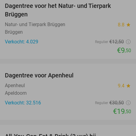
Dagentree voor het Natur- und Tierpark
24%
Brüggen
Natur- und Tierpark Brüggen
8.8
star
Brüggen
Verkocht: 4.029
€12
,50
Regulier
€9
,50
favorite_border
Dagentree voor Apenheul
36%
Apenheul
9.4
star
Apeldoorn
Verkocht: 32.516
€30
,50
Regulier
€19
,50
favorite_border