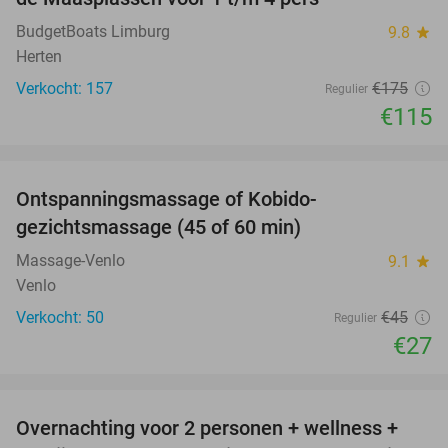
BudgetBoats Limburg
9.8
star
Herten
Verkocht: 157
€175
Regulier
€115
favorite_border
Ontspanningsmassage of Kobido-
40%
gezichtsmassage (45 of 60 min)
Massage-Venlo
9.1
star
Venlo
Verkocht: 50
€45
Regulier
€27
favorite_border
Overnachting voor 2 personen + wellness +
66%