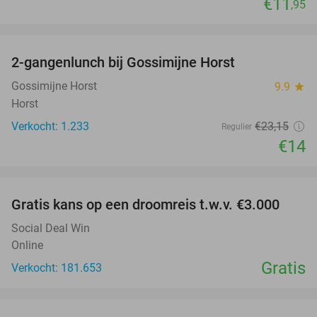
€11
,95
favorite_border
2-gangenlunch bij Gossimijne Horst
40%
Gossimijne Horst
9.9
star
Horst
Verkocht: 1.233
€23
,15
Regulier
€14
favorite_border
Gratis kans op een droomreis t.w.v. €3.000
Social Deal Win
Online
Gratis
Verkocht: 181.653
favorite_border