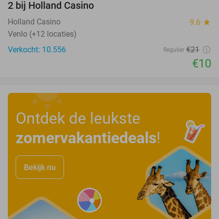
2 bij Holland Casino
Holland Casino
9.6
star
Venlo (+12 locaties)
Verkocht: 10.556
€21
Regulier
€10
Ontdek de leukste
zomervakantiedeals
!
Bekijk nu