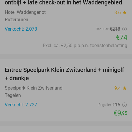
ontbijt + late check-out in het Waddengebied
Hotel Waddengenot
8.6
star
Pieterburen
Verkocht: 2.073
€218
Regulier
€74
Excl. ca. €2,50 p.p.p.n. toeristenbelasting
favorite_border
Entree Speelpark Klein Zwitserland + minigolf
38%
+ drankje
Speelpark Klein Zwitserland
9.4
star
Tegelen
Verkocht: 2.727
€16
Regulier
€9
,95
favorite_border