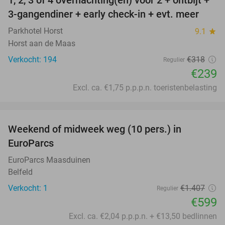
25%
3-gangendiner + early check-in + evt. meer
Parkhotel Horst
9.1
star
Horst aan de Maas
Verkocht: 194
€318
Regulier
€239
Excl. ca. €1,75 p.p.p.n. toeristenbelasting
favorite_border
Weekend of midweek weg (10 pers.) in
57%
EuroParcs
EuroParcs Maasduinen
Belfeld
Verkocht: 1
€1.407
Regulier
€599
Excl. ca. €2,04 p.p.p.n. + €13,50 bedlinnen