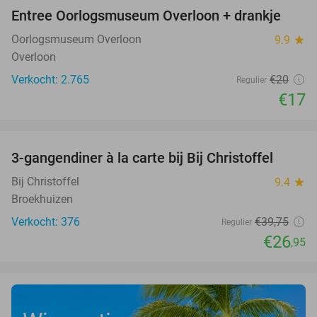
Entree Oorlogsmuseum Overloon + drankje
15%
Oorlogsmuseum Overloon
9.9
star
Overloon
Verkocht: 2.765
€20
Regulier
€17
favorite_border
3-gangendiner à la carte bij Bij Christoffel
32%
Bij Christoffel
9.4
star
Broekhuizen
Verkocht: 376
€39
,75
Regulier
€26
,95