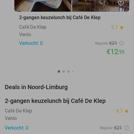
favorite_border
2-gangen keuzelunch bij Café De Klep
Café De Klep
9.7
star
Venlo
Verkocht: 0
€21
Regulier
€12
,95
favorite_border
Deals in Noord-Limburg
2-gangen keuzelunch bij Café De Klep
38%
NEW
TODAY
Café De Klep
9.7
star
Venlo
Verkocht: 0
€21
Regulier