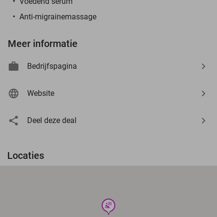
Voedend serum
Anti-migrainemassage
Meer informatie
Bedrijfspagina
Website
Deel deze deal
Locaties
wellness