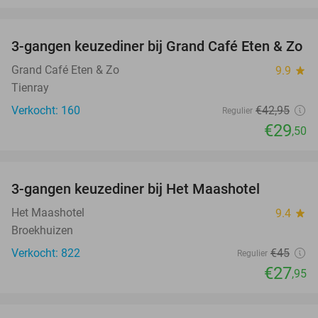
favorite_border
3-gangen keuzediner bij Grand Café Eten & Zo
31%
Grand Café Eten & Zo
9.9
star
Tienray
Verkocht: 160
€42
,95
Regulier
€29
,50
favorite_border
3-gangen keuzediner bij Het Maashotel
38%
Het Maashotel
9.4
star
Broekhuizen
Verkocht: 822
€45
Regulier
€27
,95
favorite_border