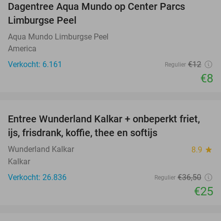
Dagentree Aqua Mundo op Center Parcs
33%
Limburgse Peel
Aqua Mundo Limburgse Peel
America
Verkocht: 6.161
€12
Regulier
€8
favorite_border
Entree Wunderland Kalkar + onbeperkt friet,
32%
ijs, frisdrank, koffie, thee en softijs
Wunderland Kalkar
8.9
star
Kalkar
Verkocht: 26.836
€36
,50
Regulier
€25
favorite_border