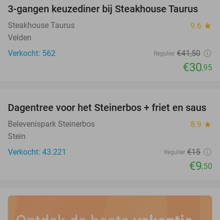
3-gangen keuzediner bij Steakhouse Taurus
25%
Steakhouse Taurus
9.6
star
Velden
Verkocht: 562
€41
,50
Regulier
€30
,95
favorite_border
Dagentree voor het Steinerbos + friet en saus
37%
Belevenispark Steinerbos
8.9
star
Stein
Verkocht: 43.221
€15
Regulier
€9
,50