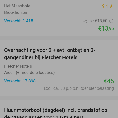
Het Maashotel
9.4
star
Broekhuizen
Verkocht: 1.418
€18
,60
Regulier
€13
,95
favorite_border
Overnachting voor 2 + evt. ontbijt en 3-
gangendiner bij Fletcher Hotels
Fletcher Hotels
Arcen (+ meerdere locaties)
€45
Verkocht: 17.898
Excl. ca. €3 p.p.p.n. toeristenbelasting
favorite_border
Huur motorboot (dagdeel) incl. brandstof op
34%
de Maasplassen voor 1 t/m 4 pers