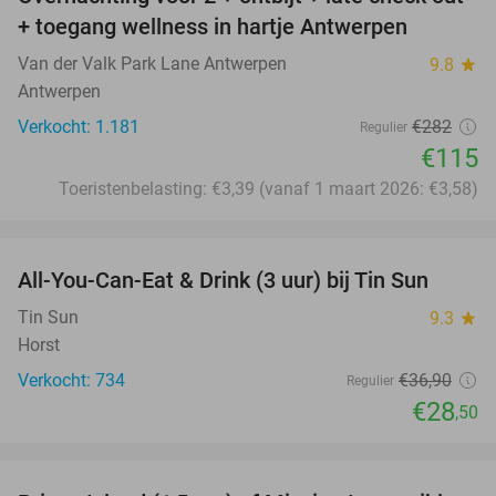
59%
+ toegang wellness in hartje Antwerpen
Van der Valk Park Lane Antwerpen
9.8
star
Antwerpen
Verkocht: 1.181
€282
Regulier
€115
Toeristenbelasting: €3,39 (vanaf 1 maart 2026: €3,58)
favorite_border
All-You-Can-Eat & Drink (3 uur) bij Tin Sun
23%
Tin Sun
9.3
star
Horst
Verkocht: 734
€36
,90
Regulier
€28
,50
favorite_border