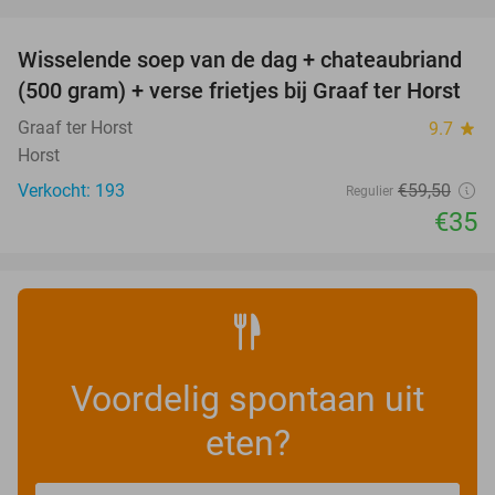
favorite_border
Wisselende soep van de dag + chateaubriand
41%
(500 gram) + verse frietjes bij Graaf ter Horst
Graaf ter Horst
9.7
star
Horst
Verkocht: 193
€59
,50
Regulier
€35
Voordelig spontaan uit
eten?