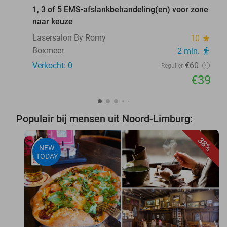
1, 3 of 5 EMS-afslankbehandeling(en) voor zone
naar keuze
Lasersalon By Romy
10
star
Boxmeer
2 min.
directions_walk
Verkocht: 0
€60
Regulier
€39
Populair bij mensen uit Noord-Limburg:
38%
NEW
TODAY