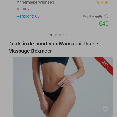
Annemieke Wilmsen
9.9
star
Venray
Verkocht: 86
€90
Regulier
€49
Deals in de buurt van Wansabai Thaise
Massage Boxmeer
35%
favorite_border