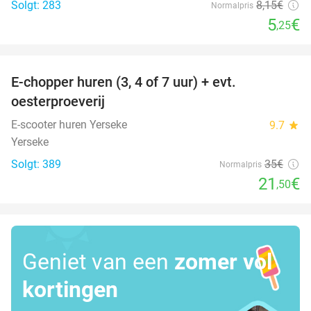
Solgt: 283
8
,15
€
Normalpris
5
€
,25
favorite_border
E-chopper huren (3, 4 of 7 uur) + evt.
39%
oesterproeverij
E-scooter huren Yerseke
9.7
star
Yerseke
Solgt: 389
35€
Normalpris
21
€
,50
Geniet van een
zomer vol
kortingen