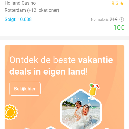
Holland Casino
9.6
star
Rotterdam (+12 lokationer)
Solgt: 10.638
21€
Normalpris
10€
Ontdek de beste
vakantie
deals in eigen land
!
Bekijk hier