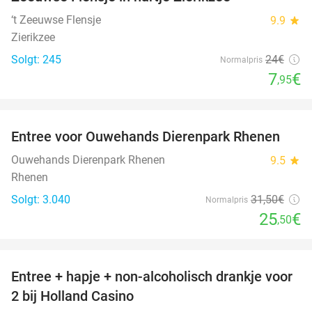
‘t Zeeuwse Flensje
9.9
star
Zierikzee
Solgt: 245
24€
Normalpris
7
€
,95
favorite_border
Entree voor Ouwehands Dierenpark Rhenen
19%
Ouwehands Dierenpark Rhenen
9.5
star
Rhenen
Solgt: 3.040
31
,50
€
Normalpris
25
€
,50
favorite_border
Entree + hapje + non-alcoholisch drankje voor
52%
2 bij Holland Casino