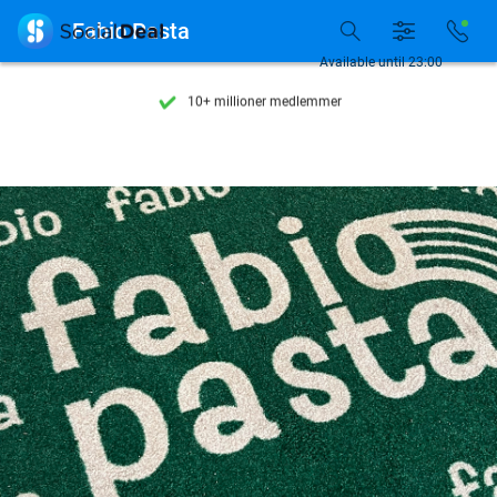
Se flere end 15.000 deals

Fabio Pasta
Tilgængelig 7 dage om ugen
Available until 23:00
10+ millioner medlemmer
9,4
baseret på
205.945 anmeldelser
Se flere end 15.000 deals
Tilgængelig 7 dage om ugen
10+ millioner medlemmer