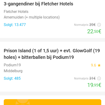
3-gangendiner bij Fletcher Hotels
42%
Fletcher Hotels
Arnemuiden (+ multiple locations)
Solgt: 13.477
39€
Normalpris
22
€
,50
favorite_border
Prison Island (1 of 1,5 uur) + evt. GlowGolf (19
36%
holes) + bitterballen bij Podium19
Podium19
9.6
star
Middelburg
Solgt: 485
31€
Normalpris
19
€
,95