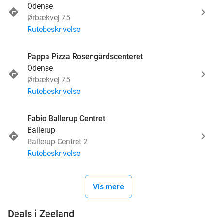
Odense
Ørbækvej 75
Rutebeskrivelse
Pappa Pizza Rosengårdscenteret
Odense
Ørbækvej 75
Rutebeskrivelse
Fabio Ballerup Centret
Ballerup
Ballerup-Centret 2
Rutebeskrivelse
Vis mere
favorite_border
Deals i Zeeland