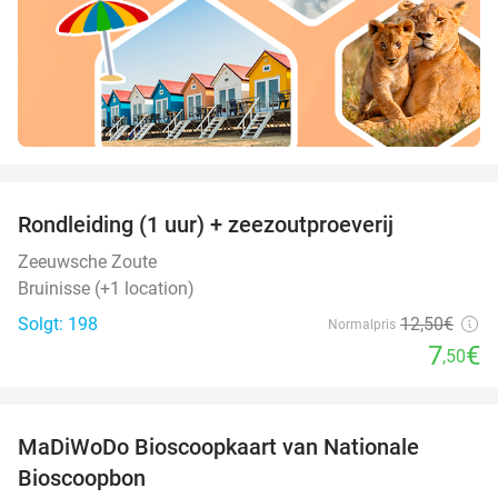
favorite_border
Rondleiding (1 uur) + zeezoutproeverij
40%
Zeeuwsche Zoute
Bruinisse (+1 location)
Solgt: 198
12
,50
€
Normalpris
7
€
,50
favorite_border
MaDiWoDo Bioscoopkaart van Nationale
31%
Bioscoopbon