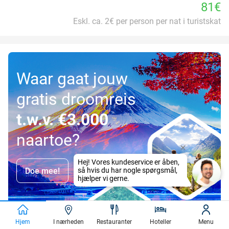
81€
Eskl. ca. 2€ per person per nat i turistskat
Waar gaat jouw
gratis droomreis
t.w.v. €3.000
naartoe?
Doe mee!
Hjem
I nærheden
Restauranter
Hoteller
Menu