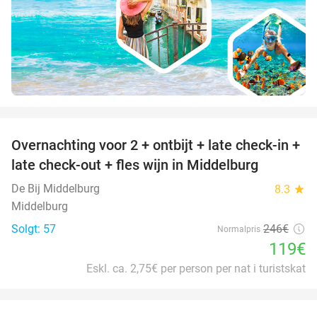
favorite_border
Overnachting voor 2 + ontbijt + late check-in +
52%
late check-out + fles wijn in Middelburg
De Bij Middelburg
8.3
star
Middelburg
Solgt: 57
246€
Normalpris
119€
Eskl. ca. 2,75€ per person per nat i turistskat
favorite_border