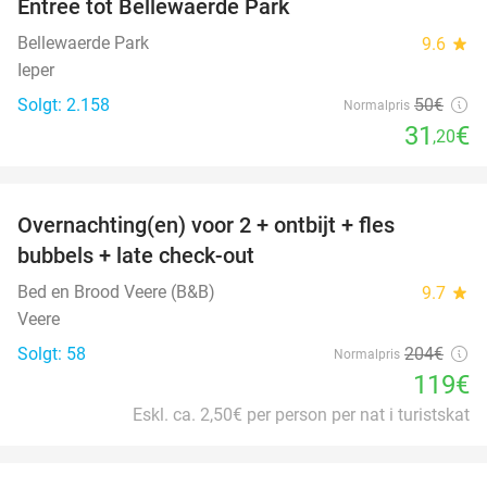
Entree tot Bellewaerde Park
38%
Bellewaerde Park
9.6
star
Ieper
Solgt: 2.158
50€
Normalpris
31
€
,20
favorite_border
Overnachting(en) voor 2 + ontbijt + fles
42%
bubbels + late check-out
Bed en Brood Veere (B&B)
9.7
star
Veere
Solgt: 58
204€
Normalpris
119€
Eskl. ca. 2,50€ per person per nat i turistskat
favorite_border