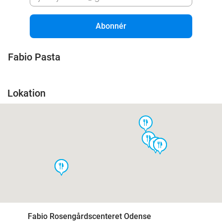
Abonnér
Fabio Pasta
Lokation
food
food
food
food
food
food
food
Fabio Rosengårdscenteret Odense