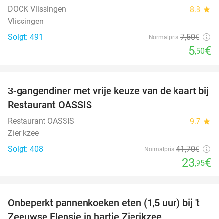
DOCK Vlissingen
8.8
star
Vlissingen
Solgt: 491
7
,50
€
Normalpris
5
€
,50
favorite_border
3-gangendiner met vrije keuze van de kaart bij
43%
Restaurant OASSIS
Restaurant OASSIS
9.7
star
Zierikzee
Solgt: 408
41
,70
€
Normalpris
23
€
,95
favorite_border
Onbeperkt pannenkoeken eten (1,5 uur) bij 't
67%
Zeeuwse Flensje in hartje Zierikzee