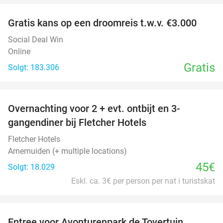
Gratis kans op een droomreis t.w.v. €3.000
Social Deal Win
Online
Gratis
Solgt: 183.306
favorite_border
Overnachting voor 2 + evt. ontbijt en 3-
gangendiner bij Fletcher Hotels
Fletcher Hotels
Arnemuiden (+ multiple locations)
45€
Solgt: 18.029
Eskl. ca. 3€ per person per nat i turistskat
favorite_border
Entree voor Avonturenpark de Tovertuin