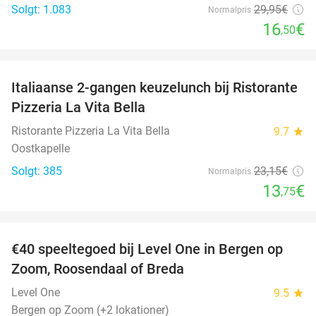
Solgt: 1.083
29
,95
€
Normalpris
16
€
,50
favorite_border
Italiaanse 2-gangen keuzelunch bij Ristorante
41%
Pizzeria La Vita Bella
Ristorante Pizzeria La Vita Bella
9.7
star
Oostkapelle
Solgt: 385
23
,15
€
Normalpris
13
€
,75
favorite_border
€40 speeltegoed bij Level One in Bergen op
50%
Zoom, Roosendaal of Breda
Level One
9.5
star
Bergen op Zoom (+2 lokationer)