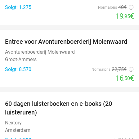
Solgt: 1.275
40€
Normalpris
19
€
,95
favorite_border
Entree voor Avonturenboerderij Molenwaard
27%
Avonturenboerderij Molenwaard
Groot-Ammers
Solgt: 8.570
22
,75
€
Normalpris
16
€
,50
favorite_border
100%
60 dagen luisterboeken en e-books (20
luisteruren)
Nextory
Amsterdam