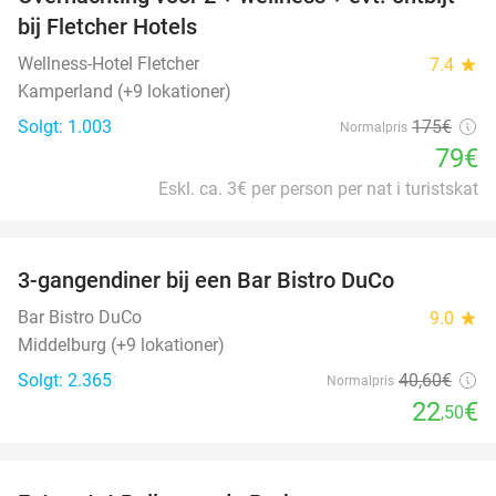
55%
bij Fletcher Hotels
Wellness-Hotel Fletcher
7.4
star
Kamperland (+9 lokationer)
Solgt: 1.003
175€
Normalpris
79€
Eskl. ca. 3€ per person per nat i turistskat
favorite_border
3-gangendiner bij een Bar Bistro DuCo
45%
Bar Bistro DuCo
9.0
star
Middelburg (+9 lokationer)
Solgt: 2.365
40
,60
€
Normalpris
22
€
,50
favorite_border