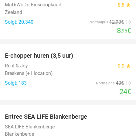
MaDiWoDo Bioscoopkaart
8.8
star
Zeeland
Solgt: 20.340
12
,90
€
Normalpris
8
€
,95
favorite_border
E-chopper huren (3,5 uur)
40%
Rent & Joy
9.9
star
Breskens (+1 location)
Solgt: 183
40€
Normalpris
24€
favorite_border
Entree SEA LIFE Blankenberge
20%
SEA LIFE Blankenberge
Blankenberge