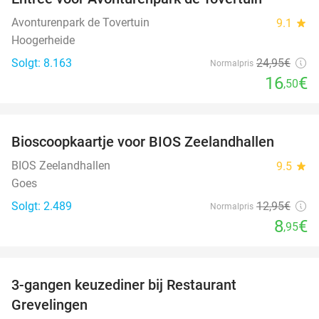
34%
Avonturenpark de Tovertuin
9.1
star
Hoogerheide
Solgt: 8.163
24
,95
€
Normalpris
16
€
,50
favorite_border
Bioscoopkaartje voor BIOS Zeelandhallen
31%
BIOS Zeelandhallen
9.5
star
Goes
Solgt: 2.489
12
,95
€
Normalpris
8
€
,95
favorite_border
3-gangen keuzediner bij Restaurant
48%
Grevelingen