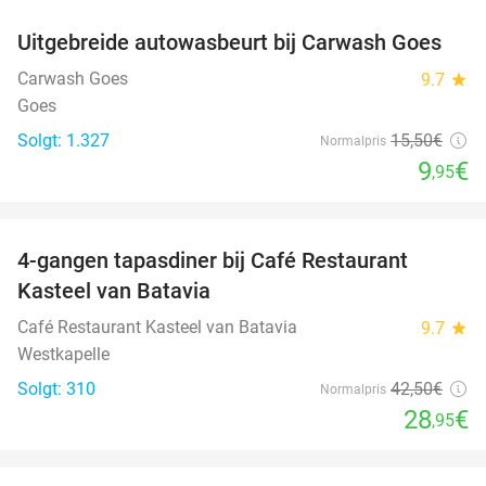
Uitgebreide autowasbeurt bij Carwash Goes
36%
Carwash Goes
9.7
star
Goes
Solgt: 1.327
15
,50
€
Normalpris
9
€
,95
favorite_border
4-gangen tapasdiner bij Café Restaurant
32%
Kasteel van Batavia
Café Restaurant Kasteel van Batavia
9.7
star
Westkapelle
Solgt: 310
42
,50
€
Normalpris
28
€
,95
favorite_border