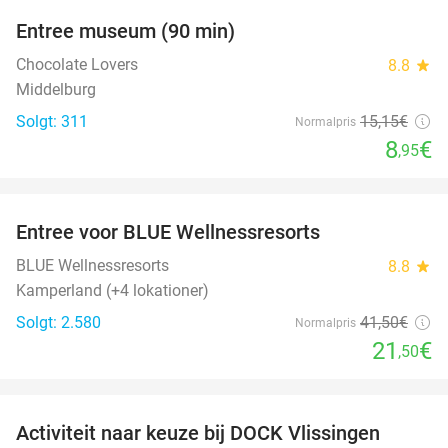
Entree museum (90 min)
41%
Chocolate Lovers
8.8
star
Middelburg
Solgt: 311
15
,15
€
Normalpris
8
€
,95
favorite_border
Entree voor BLUE Wellnessresorts
48%
BLUE Wellnessresorts
8.8
star
Kamperland (+4 lokationer)
Solgt: 2.580
41
,50
€
Normalpris
21
€
,50
favorite_border
Activiteit naar keuze bij DOCK Vlissingen
27%