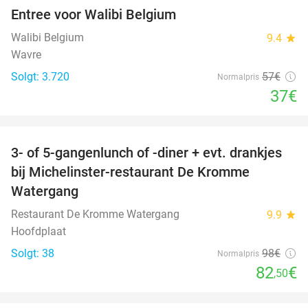
Entree voor Walibi Belgium
35%
Walibi Belgium
9.4
star
Wavre
Solgt: 3.720
57€
Normalpris
37€
favorite_border
3- of 5-gangenlunch of -diner + evt. drankjes
16%
bij Michelinster-restaurant De Kromme
Watergang
Restaurant De Kromme Watergang
9.9
star
Hoofdplaat
Solgt: 38
98€
Normalpris
82
€
,50
favorite_border