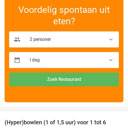
Voordelig spontaan uit
eten?
Zoek Restaurant
favorite_border
(Hyper)bowlen (1 of 1,5 uur) voor 1 tot 6
33%