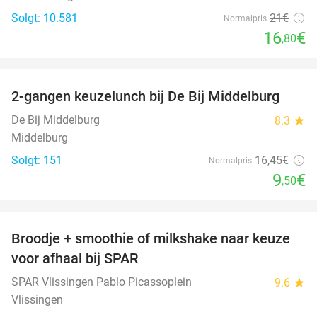
Solgt: 10.581
21€
Normalpris
16
€
,80
favorite_border
2-gangen keuzelunch bij De Bij Middelburg
42%
De Bij Middelburg
8.3
star
Middelburg
Solgt: 151
16
,45
€
Normalpris
9
€
,50
favorite_border
Broodje + smoothie of milkshake naar keuze
36%
voor afhaal bij SPAR
SPAR Vlissingen Pablo Picassoplein
9.6
star
Vlissingen