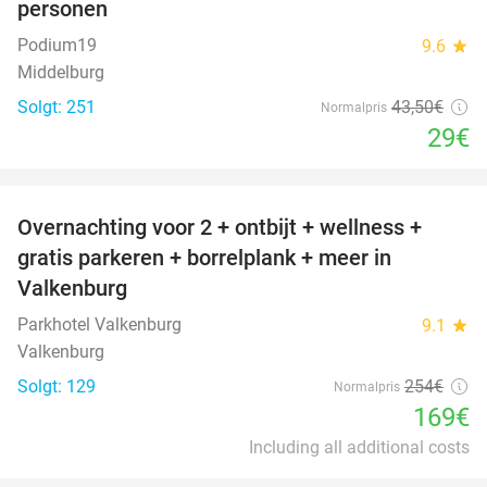
personen
Podium19
9.6
star
Middelburg
Solgt: 251
43
,50
€
Normalpris
29€
favorite_border
Overnachting voor 2 + ontbijt + wellness +
33%
gratis parkeren + borrelplank + meer in
Valkenburg
Parkhotel Valkenburg
9.1
star
Valkenburg
Solgt: 129
254€
Normalpris
169€
Including all additional costs
favorite_border