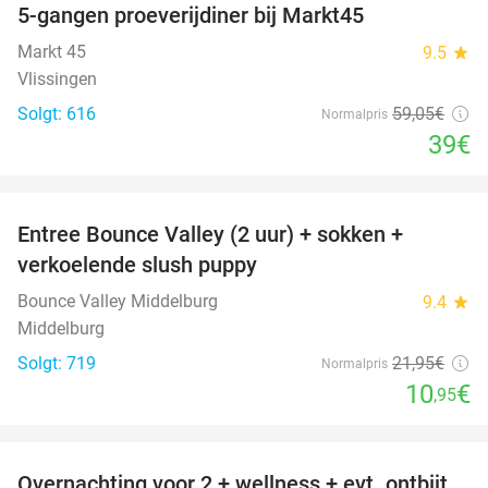
5-gangen proeverijdiner bij Markt45
34%
Markt 45
9.5
star
Vlissingen
Solgt: 616
59
,05
€
Normalpris
39€
favorite_border
Entree Bounce Valley (2 uur) + sokken +
50%
verkoelende slush puppy
Bounce Valley Middelburg
9.4
star
Middelburg
Solgt: 719
21
,95
€
Normalpris
10
€
,95
favorite_border
Overnachting voor 2 + wellness + evt. ontbijt