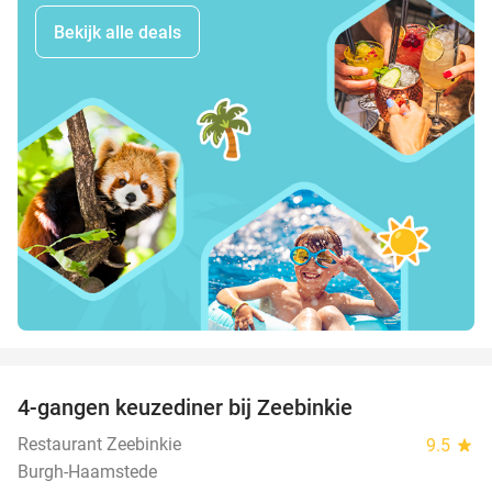
Bekijk alle deals
favorite_border
4-gangen keuzediner bij Zeebinkie
45%
Restaurant Zeebinkie
9.5
star
Burgh-Haamstede