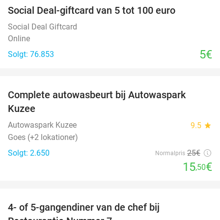
Social Deal-giftcard van 5 tot 100 euro
Social Deal Giftcard
Online
5€
Solgt: 76.853
favorite_border
Complete autowasbeurt bij Autowaspark
38%
Kuzee
Autowaspark Kuzee
9.5
star
Goes (+2 lokationer)
Solgt: 2.650
25€
Normalpris
15
€
,50
favorite_border
4- of 5-gangendiner van de chef bij
33%