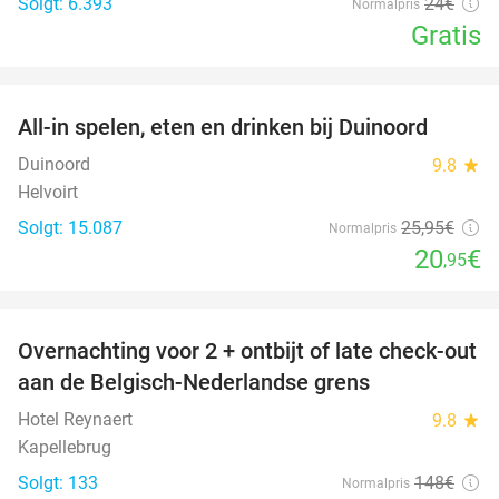
Solgt: 6.393
24€
Normalpris
Gratis
favorite_border
All-in spelen, eten en drinken bij Duinoord
19%
Duinoord
9.8
star
Helvoirt
Solgt: 15.087
25
,95
€
Normalpris
20
€
,95
favorite_border
Overnachting voor 2 + ontbijt of late check-out
45%
aan de Belgisch-Nederlandse grens
Hotel Reynaert
9.8
star
Kapellebrug
Solgt: 133
148€
Normalpris