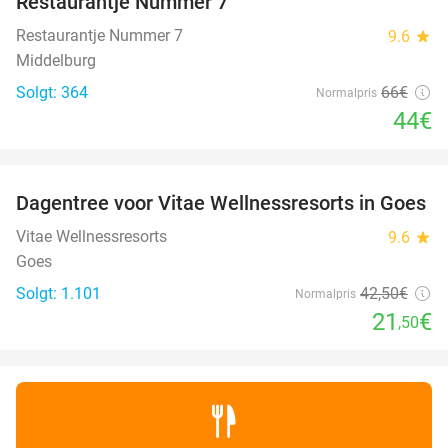
Restaurantje Nummer 7
Restaurantje Nummer 7
9.6
star
Middelburg
Solgt: 364
66€
Normalpris
44€
favorite_border
Dagentree voor Vitae Wellnessresorts in Goes
49%
Vitae Wellnessresorts
9.6
star
Goes
Solgt: 1.101
42
,50
€
Normalpris
21
€
,50