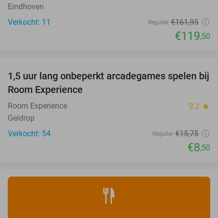
Eindhoven
Verkocht: 11
€161
,95
Regulier
€119
,50
favorite_border
1,5 uur lang onbeperkt arcadegames spelen bij
46%
NEW
Room Experience
TODAY
Room Experience
9.2
star
Geldrop
Verkocht: 54
€15
,75
Regulier
€8
,50