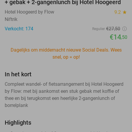
+ gebak + 2-gangenlunch bij Hotel Hoogeerd
Hotel Hoogeerd by Flow
9.2
star
Niftrik
Verkocht: 174
€27
,50
Regulier
€14
,50
Dagelijks om middernacht nieuwe Social Deals. Wees
snel, op = op!
In het kort
Compleet wandel- of fietsarrangement bij Hotel Hoogeerd
by Flow: met bij aankomst een stuk gebak met koffie of
thee en bij terugkomst een heerlijke 2-gangenlunch of
borrelplank
Highlights