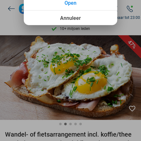
Open
7 dagen per week beschikbaar
10+ miljoen leden
Annuleer
Bereikbaar tot 23:00
9,4
op basis van
206.043 reviews
Ontdek 15.000+ deals
47%
7 dagen per week beschikbaar
10+ miljoen leden
favorite_border
Wandel- of fietsarrangement incl. koffie/thee