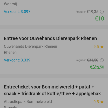
Wanroij
Verkocht: 3.097
€19
,35
Regulier
€10
favorite_border
Entree voor Ouwehands Dierenpark Rhenen
19%
Ouwehands Dierenpark Rhenen
9.5
star
Rhenen
Verkocht: 3.339
€31
,50
Regulier
€25
,50
favorite_border
Entreeticket voor Bommelwereld + patat +
23%
snack + frisdrank of koffie/thee + appelgebak
Attractiepark Bommelwereld
9.5
star
Groenlo