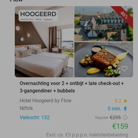
46%
favorite_border
Overnachting voor 2 + ontbijt + late check-out +
3-gangendiner + bubbels
Hotel Hoogeerd by Flow
9.2
star
Niftrik
0 min.
directions_walk
Verkocht: 132
€295
Regulier
€159
Excl. ca. €5 p.p.p.n. toeristenbelasting