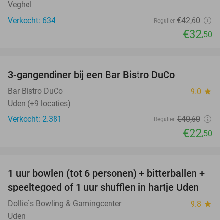
Veghel
Verkocht: 634
€42
,60
Regulier
€32
,50
favorite_border
3-gangendiner bij een Bar Bistro DuCo
45%
Bar Bistro DuCo
9.0
star
Uden (+9 locaties)
Verkocht: 2.381
€40
,60
Regulier
€22
,50
favorite_border
1 uur bowlen (tot 6 personen) + bitterballen +
55%
speeltegoed of 1 uur shufflen in hartje Uden
Dollie´s Bowling & Gamingcenter
9.8
star
Uden