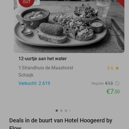
OUT
12-uurtje aan het water
't Strandhuis de Maashorst
9.6
star
Schaijk
Verkocht: 2.619
€13
Regulier
€7
,50
Deals in de buurt van Hotel Hoogeerd by
Flow