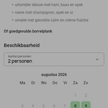
uitsmijter deluxe met ham, kaas en spek
roerei met champignon, spek en ui
omelet met gerookte zalm en crème fraîche
Of goedgevulde borrelplank
Beschikbaarheid
Aantal personen:
2 personen
augustus 2026
Ma
Di
Wo
Do
Vr
Za
Zo
1
2
3
4
5
6
7
8
9