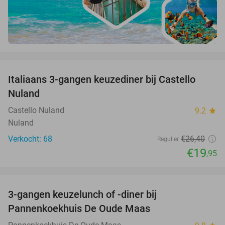
favorite_border
Italiaans 3-gangen keuzediner bij Castello
24%
Nuland
Castello Nuland
9.2
star
Nuland
Verkocht: 68
€26
,40
Regulier
€19
,95
favorite_border
3-gangen keuzelunch of -diner bij
34%
Pannenkoekhuis De Oude Maas