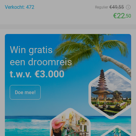
Verkocht: 472
€49
,55
Regulier
€22
,50
Win gratis
een droomreis
t.w.v. €3.000
Doe mee!