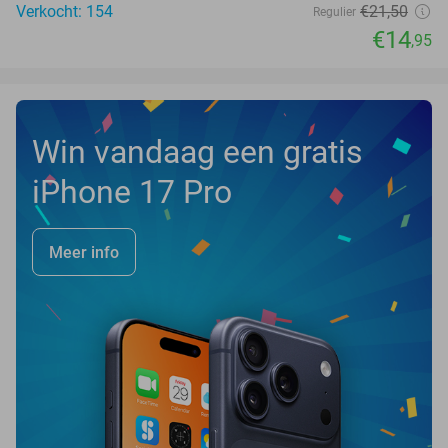
Verkocht: 154
€21
,50
Regulier
€14
,95
Win vandaag een gratis
iPhone 17 Pro
Meer info