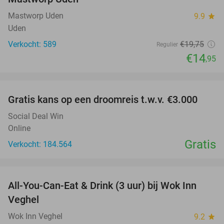
Mastworp Uden
9.9
star
Uden
Verkocht: 589
€19
,75
Regulier
€14
,95
favorite_border
Gratis kans op een droomreis t.w.v. €3.000
Social Deal Win
Online
Gratis
Verkocht: 184.564
favorite_border
All-You-Can-Eat & Drink (3 uur) bij Wok Inn
24%
Veghel
Wok Inn Veghel
9.2
star