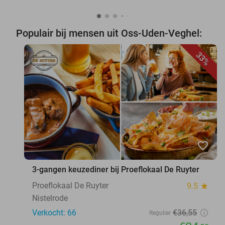
Populair bij mensen uit Oss-Uden-Veghel:
33%
favorite_border
3-gangen keuzediner bij Proeflokaal De Ruyter
Proeflokaal De Ruyter
9.5
star
Nistelrode
Verkocht: 66
€36
,55
Regulier