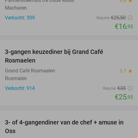
Pannenkoekhuis De Oude Maas
9.8
star
Macharen
Verkocht: 309
€25
,50
Regulier
€16
,95
favorite_border
3-gangen keuzediner bij Grand Café
26%
Rosmaelen
Grand Café Rosmaelen
9.7
star
Rosmalen
Verkocht: 914
€35
Regulier
€25
,95
favorite_border
3- of 4-gangendiner van de chef + amuse in
34%
Oss