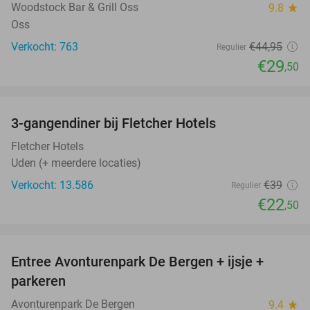
Woodstock Bar & Grill Oss
9.8
star
Oss
Verkocht: 763
€44
,95
Regulier
€29
,50
favorite_border
3-gangendiner bij Fletcher Hotels
42%
Fletcher Hotels
Uden (+ meerdere locaties)
Verkocht: 13.586
€39
Regulier
€22
,50
favorite_border
Entree Avonturenpark De Bergen + ijsje +
48%
parkeren
Avonturenpark De Bergen
9.4
star