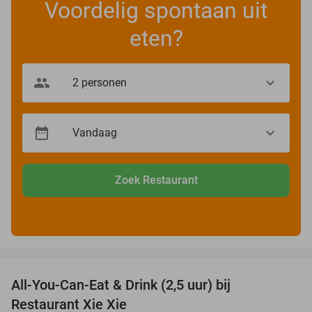
Voordelig spontaan uit
eten?
Zoek Restaurant
favorite_border
All-You-Can-Eat & Drink (2,5 uur) bij
17%
Restaurant Xie Xie