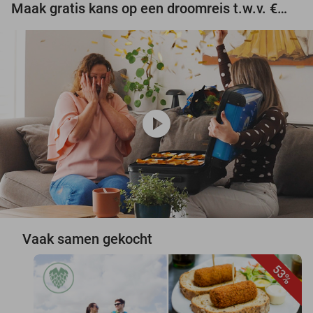
Maak gratis kans op een droomreis t.w.v. €3.000!
play_circle
Vaak samen gekocht
53%