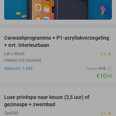
favorite_border
Carwashprogramma + P1-acryllakverzegeling
39%
+ evt. interieurbaan
Let´s Wash
9.5
star
Heesch (+2 locaties)
Verkocht: 1.542
€18
Regulier
€10
,95
favorite_border
Luxe privéspa naar keuze (2,5 uur) of
26%
gezinsspa + zwembad
Spa040
9.3
star