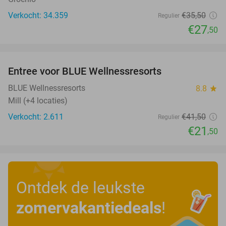
Verkocht: 34.359
€35
,50
Regulier
€27
,50
favorite_border
Entree voor BLUE Wellnessresorts
48%
BLUE Wellnessresorts
8.8
star
Mill (+4 locaties)
Verkocht: 2.611
€41
,50
Regulier
€21
,50
Ontdek de leukste
zomervakantiedeals
!