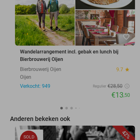
favorite_border
Wandelarrangement incl. gebak en lunch bij
Bierbrouwerij Oijen
Bierbrouwerij Oijen
9.7
star
Oijen
Verkocht: 949
€28
,50
Regulier
€13
,50
Anderen bekeken ook
42%
SOLD