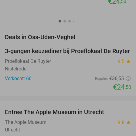
€24
,50
favorite_border
Deals in Oss-Uden-Veghel
3-gangen keuzediner bij Proeflokaal De Ruyter
33%
Proeflokaal De Ruyter
9.5
star
Nistelrode
Verkocht: 66
€36
,55
Regulier
€24
,50
favorite_border
Entree The Apple Museum in Utrecht
30%
NEW
TODAY
The Apple Museum
9.8
star
Utrecht