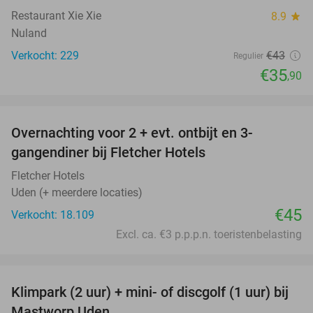
Restaurant Xie Xie
8.9
star
Nuland
Verkocht: 229
€43
Regulier
€35
,90
favorite_border
Overnachting voor 2 + evt. ontbijt en 3-
gangendiner bij Fletcher Hotels
Fletcher Hotels
Uden (+ meerdere locaties)
€45
Verkocht: 18.109
Excl. ca. €3 p.p.p.n. toeristenbelasting
favorite_border
Klimpark (2 uur) + mini- of discgolf (1 uur) bij
24%
Mastworp Uden