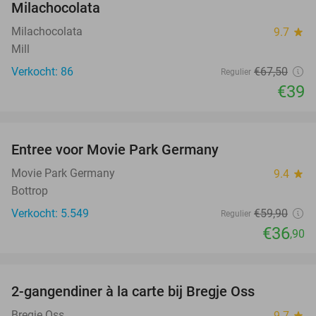
Milachocolata
Milachocolata
9.7
star
Mill
Verkocht: 86
€67
,50
Regulier
€39
favorite_border
Entree voor Movie Park Germany
38%
Movie Park Germany
9.4
star
Bottrop
Verkocht: 5.549
€59
,90
Regulier
€36
,90
favorite_border
2-gangendiner à la carte bij Bregje Oss
12%
Bregje Oss
9.7
star