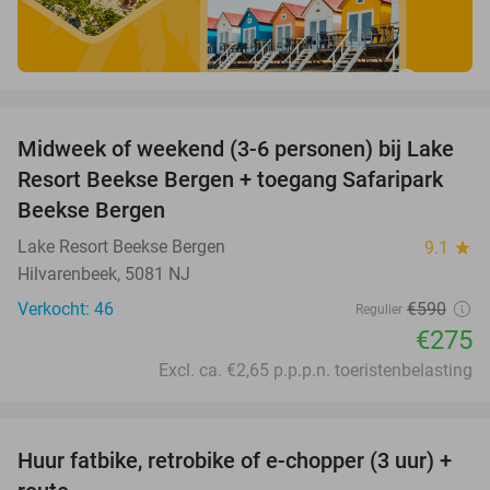
favorite_border
Midweek of weekend (3-6 personen) bij Lake
53%
Resort Beekse Bergen + toegang Safaripark
Beekse Bergen
Lake Resort Beekse Bergen
9.1
star
Hilvarenbeek, 5081 NJ
Verkocht: 46
€590
Regulier
€275
Excl. ca. €2,65 p.p.p.n. toeristenbelasting
favorite_border
Huur fatbike, retrobike of e-chopper (3 uur) +
35%