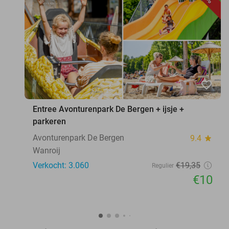
favorite_border
Entree Avonturenpark De Bergen + ijsje +
parkeren
Avonturenpark De Bergen
9.4
star
Wanroij
Verkocht: 3.060
€19
,35
Regulier
€10