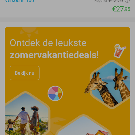
Verkocht: 100
€43
,70
Regulier
€27
,95
Ontdek de leukste
zomervakantiedeals
!
Bekijk nu