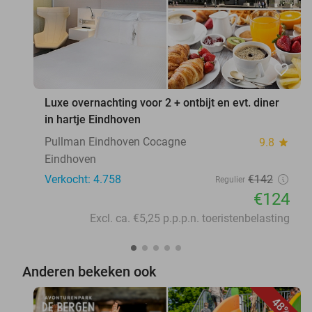
favorite_border
Luxe overnachting voor 2 + ontbijt en evt. diner
in hartje Eindhoven
Pullman Eindhoven Cocagne
9.8
star
Eindhoven
Verkocht: 4.758
€142
Regulier
€124
Excl. ca. €5,25 p.p.p.n. toeristenbelasting
Anderen bekeken ook
48%