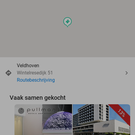
events
Veldhoven
Wintelresedijk 51
Routebeschrijving
Vaak samen gekocht
13%