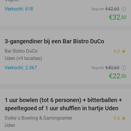
Verkocht: 618
€42
,60
Regulier
€32
,50
favorite_border
3-gangendiner bij een Bar Bistro DuCo
45%
Bar Bistro DuCo
9.0
star
Uden (+9 locaties)
Verkocht: 2.367
€40
,60
Regulier
€22
,50
favorite_border
1 uur bowlen (tot 6 personen) + bitterballen +
55%
speeltegoed of 1 uur shufflen in hartje Uden
Dollie´s Bowling & Gamingcenter
9.8
star
Uden