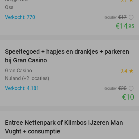
Oss
Verkocht: 770
€17
Regulier
€14
,95
favorite_border
Speeltegoed + hapjes en drankjes + parkeren
50%
bij Gran Casino
Gran Casino
9.4
star
Nuland (+2 locaties)
Verkocht: 4.181
€20
Regulier
€10
favorite_border
Entree Nettenpark of Klimbos IJzeren Man
29%
Vught + consumptie