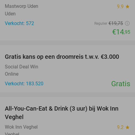
Mastworp Uden
9.9
star
Uden
Verkocht: 572
€19
,75
Regulier
€14
,95
favorite_border
Gratis kans op een droomreis t.w.v. €3.000
Social Deal Win
Online
Gratis
Verkocht: 183.520
favorite_border
All-You-Can-Eat & Drink (3 uur) bij Wok Inn
24%
Veghel
Wok Inn Veghel
9.2
star
Veghel