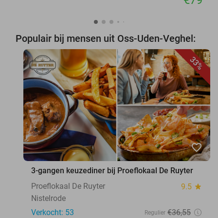
Populair bij mensen uit Oss-Uden-Veghel:
33%
favorite_border
3-gangen keuzediner bij Proeflokaal De Ruyter
Proeflokaal De Ruyter
9.5
star
Nistelrode
Verkocht: 53
€36
,55
Regulier