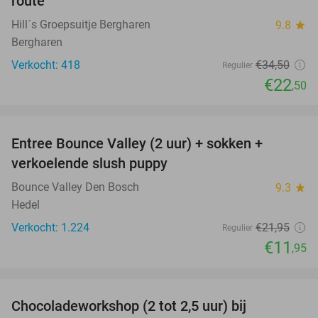
route
Hill´s Groepsuitje Bergharen
9.8
star
Bergharen
Verkocht: 418
€34
,50
Regulier
€22
,50
favorite_border
Entree Bounce Valley (2 uur) + sokken +
46%
verkoelende slush puppy
Bounce Valley Den Bosch
9.3
star
Hedel
Verkocht: 1.224
€21
,95
Regulier
€11
,95
favorite_border
Chocoladeworkshop (2 tot 2,5 uur) bij
42%