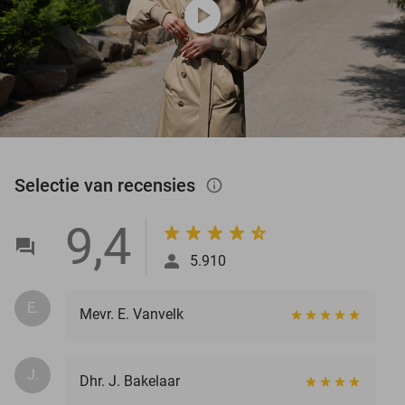
play_circle
Selectie van recensies
info_outlined
9,4
5.910
E.
Mevr. E. Vanvelk
J.
Dhr. J. Bakelaar