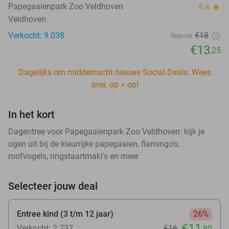
Papegaaienpark Zoo Veldhoven
9.4
star
Veldhoven
Verkocht: 9.038
€18
Regulier
€13
,25
Dagelijks om middernacht nieuwe Social Deals. Wees
snel, op = op!
In het kort
Dagentree voor Papegaaienpark Zoo Veldhoven: kijk je
ogen uit bij de kleurrijke papegaaien, flamingo's,
roofvogels, ringstaartmaki's en meer
Selecteer jouw deal
Entree kind (3 t/m 12 jaar)
26%
€11
Verkocht: 2.737
€16
,80