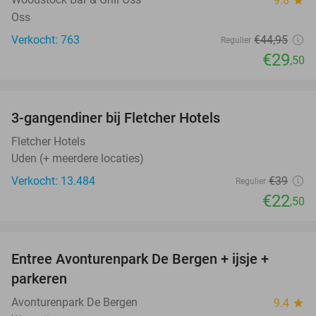
9.8
star
Oss
Verkocht: 763
€44
,95
Regulier
€29
,50
favorite_border
3-gangendiner bij Fletcher Hotels
42%
Fletcher Hotels
Uden (+ meerdere locaties)
Verkocht: 13.484
€39
Regulier
€22
,50
favorite_border
Entree Avonturenpark De Bergen + ijsje +
48%
parkeren
Avonturenpark De Bergen
9.4
star