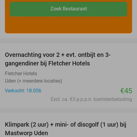
Zoek Restaurant
favorite_border
Overnachting voor 2 + evt. ontbijt en 3-
gangendiner bij Fletcher Hotels
Fletcher Hotels
Uden (+ meerdere locaties)
€45
Verkocht: 18.056
Excl. ca. €3 p.p.p.n. toeristenbelasting
favorite_border
Klimpark (2 uur) + mini- of discgolf (1 uur) bij
24%
Mastworp Uden