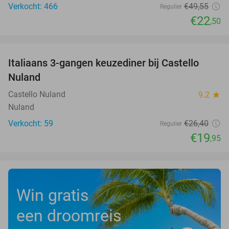
Verkocht: 466
€49
,55
Regulier
€22
,50
favorite_border
Italiaans 3-gangen keuzediner bij Castello
24%
Nuland
Castello Nuland
9.2
star
Nuland
Verkocht: 59
€26
,40
Regulier
€19
,95
Win gratis
een droomreis