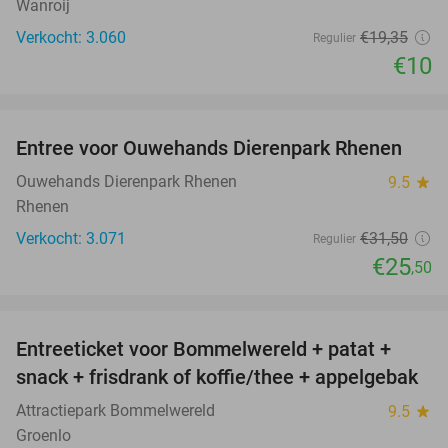
Wanroij
Verkocht: 3.060
€19
,35
Regulier
€10
favorite_border
Entree voor Ouwehands Dierenpark Rhenen
19%
Ouwehands Dierenpark Rhenen
9.5
star
Rhenen
Verkocht: 3.071
€31
,50
Regulier
€25
,50
favorite_border
Entreeticket voor Bommelwereld + patat +
23%
snack + frisdrank of koffie/thee + appelgebak
Attractiepark Bommelwereld
9.5
star
Groenlo