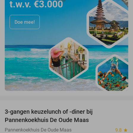
t.w.v. €3.000
Doe mee!
favorite_border
3-gangen keuzelunch of -diner bij
34%
Pannenkoekhuis De Oude Maas
Pannenkoekhuis De Oude Maas
9.8
star