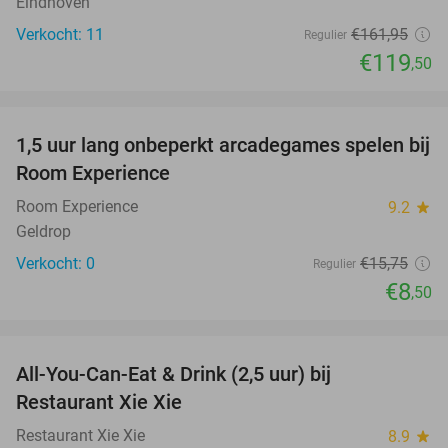
Eindhoven
Verkocht: 11
€161
,95
Regulier
€119
,50
favorite_border
1,5 uur lang onbeperkt arcadegames spelen bij
46%
NEW
Room Experience
TODAY
Room Experience
9.2
star
Geldrop
Verkocht: 0
€15
,75
Regulier
€8
,50
favorite_border
All-You-Can-Eat & Drink (2,5 uur) bij
17%
Restaurant Xie Xie
Restaurant Xie Xie
8.9
star