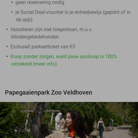
geen reservering nodig
je Social Deal-voucher is je entreebewijs (geprint of in
de app)
Huisdieren zijn niet toegestaan, m.u.v.
blindengeleidehonden
Exclusief parkeerticket van €5
Koop zonder zorgen, want jouw aankoop is 100%
verzekerd (meer info)
Papegaaienpark Zoo Veldhoven