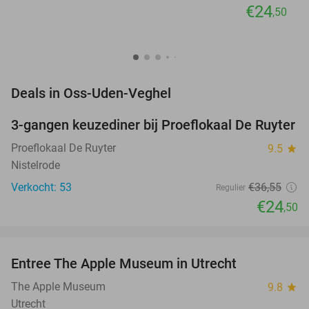
€24
,50
favorite_border
Deals in Oss-Uden-Veghel
3-gangen keuzediner bij Proeflokaal De Ruyter
33%
Proeflokaal De Ruyter
9.5
star
Nistelrode
Verkocht: 53
€36
,55
Regulier
€24
,50
favorite_border
Entree The Apple Museum in Utrecht
30%
NEW
TODAY
The Apple Museum
9.8
star
Utrecht