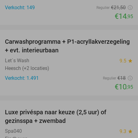
Verkocht: 149
€21
,50
Regulier
€14
,95
favorite_border
Carwashprogramma + P1-acryllakverzegeling
39%
+ evt. interieurbaan
Let´s Wash
9.5
star
Heesch (+2 locaties)
Verkocht: 1.491
€18
Regulier
€10
,95
favorite_border
Luxe privéspa naar keuze (2,5 uur) of
26%
gezinsspa + zwembad
Spa040
9.3
star