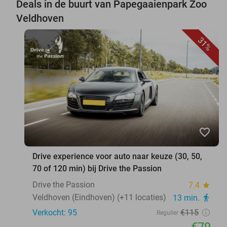
Deals in de buurt van Papegaaienpark Zoo
Veldhoven
31%
favorite_border
Drive experience voor auto naar keuze (30, 50,
70 of 120 min) bij Drive the Passion
Drive the Passion
7.4
star
Veldhoven (Eindhoven) (+11 locaties)
13 min.
directions_walk
Verkocht: 95
€115
Regulier
€79