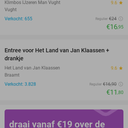
Klimbos IJzeren Man Vught
9.6
star
Vught
Verkocht: 655
€24
Regulier
€16
,95
favorite_border
Entree voor Het Land van Jan Klaassen +
30%
drankje
Het Land van Jan Klaassen
9.6
star
Braamt
Verkocht: 3.828
€16
,90
Regulier
€11
,80
draai vanaf €19 over de