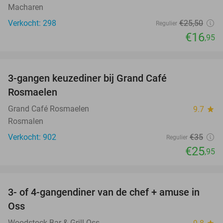
Macharen
Verkocht: 298
€25
,50
Regulier
€16
,95
favorite_border
3-gangen keuzediner bij Grand Café
26%
Rosmaelen
Grand Café Rosmaelen
9.7
star
Rosmalen
Verkocht: 902
€35
Regulier
€25
,95
favorite_border
3- of 4-gangendiner van de chef + amuse in
34%
Oss
Woodstock Bar & Grill Oss