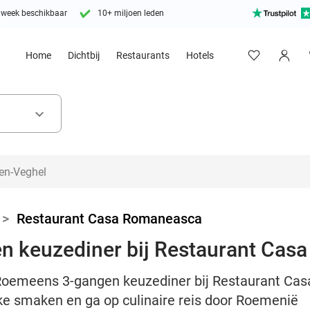
 week beschikbaar
10+ miljoen leden
Home
Dichtbij
Restaurants
Hotels
keyboard_arrow_down
>
Restaurant Casa Romaneasca
 keuzediner bij Restaurant Cas
 Roemeens 3-gangen keuzediner bij Restaurant Cas
ke smaken en ga op culinaire reis door Roemenië