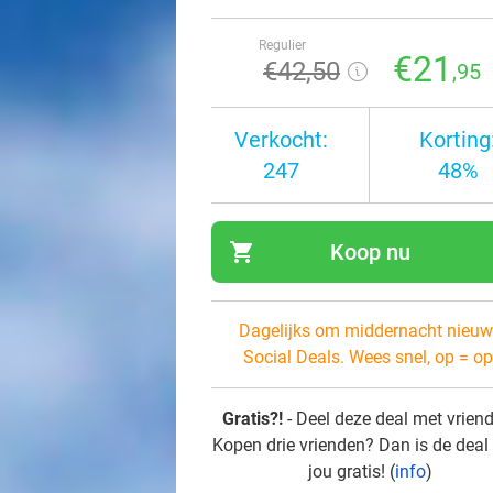
Regulier
€21
€42
,50
,95
Verkocht:
Korting
247
48%
shopping_cart
Koop nu
navi
Dagelijks om middernacht nieuw
Social Deals. Wees snel, op = op
Gratis?!
- Deel deze deal met vrien
Kopen drie vrienden? Dan is de deal
jou gratis! (
info
)