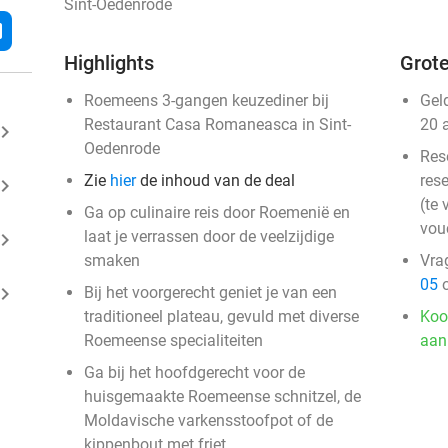
Sint-Oedenrode
l
Highlights
Grote
Roemeens 3-gangen keuzediner bij
Gel
Restaurant Casa Romaneasca in Sint-
20 
ard_arrow_right
Oedenrode
Res
Zie
hier
de inhoud van de deal
rese
ard_arrow_right
(te 
Ga op culinaire reis door Roemenië en
vou
laat je verrassen door de veelzijdige
ard_arrow_right
smaken
Vra
05
o
ard_arrow_right
Bij het voorgerecht geniet je van een
traditioneel plateau, gevuld met diverse
Koo
Roemeense specialiteiten
aan
Ga bij het hoofdgerecht voor de
huisgemaakte Roemeense schnitzel, de
Moldavische varkensstoofpot of de
kippenbout met friet