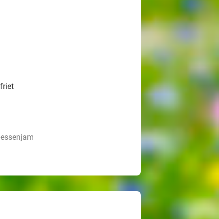
riet
sbessenjam