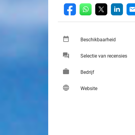
whatsapp
linkedin
fb
mai
date_range
keybo
Beschikbaarheid
chat
keybo
Selectie van recensies
work
keybo
Bedrijf
language
keybo
Website