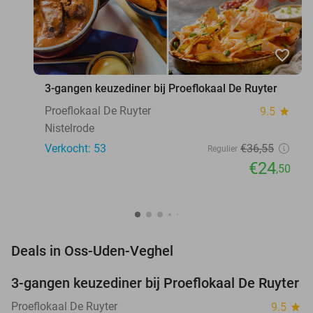
favorite_border
3-gangen keuzediner bij Proeflokaal De Ruyter
Proeflokaal De Ruyter
9.5
star
Nistelrode
Verkocht: 53
€36
,55
Regulier
€24
,50
favorite_border
Deals in Oss-Uden-Veghel
3-gangen keuzediner bij Proeflokaal De Ruyter
33%
Proeflokaal De Ruyter
9.5
star