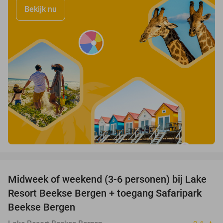
Bekijk nu
favorite_border
Midweek of weekend (3-6 personen) bij Lake
53%
Resort Beekse Bergen + toegang Safaripark
Beekse Bergen