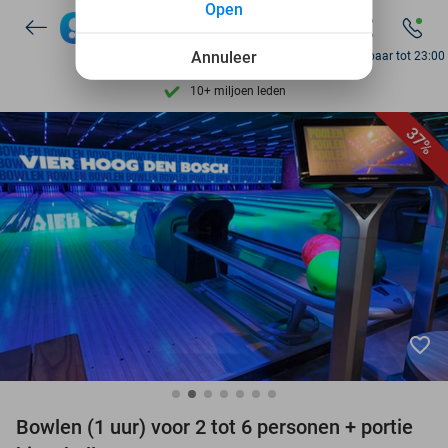
Open
7 dagen per week beschikbaar
10+ miljoen leden
Annuleer
Bereikbaar tot 23:00
9,4
op basis van
205.983 reviews
Ontdek 15.000+ deals
37%
7 dagen per week beschikbaar
10+ miljoen leden
favorite_border
Bowlen (1 uur) voor 2 tot 6 personen + portie