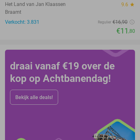
Het Land van Jan Klaassen
9.6
star
Braamt
Verkocht: 3.831
€16
,90
Regulier
€11
,80
draai vanaf €19 over de
kop op Achtbanendag!
Bekijk alle deals!