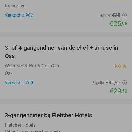
Rosmalen
Verkocht: 902
€35
Regulier
€25
,95
favorite_border
3- of 4-gangendiner van de chef + amuse in
34%
Oss
Woodstock Bar & Grill Oss
9.8
star
Oss
Verkocht: 763
€44
,95
Regulier
€29
,50
favorite_border
3-gangendiner bij Fletcher Hotels
42%
Fletcher Hotels