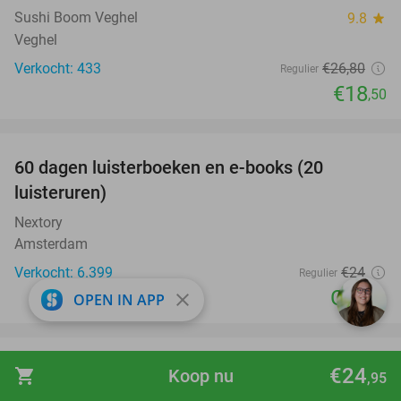
Sushi Boom Veghel
9.8
star
Veghel
Verkocht: 433
€26
,80
Regulier
€18
,50
favorite_border
100%
60 dagen luisterboeken en e-books (20
luisteruren)
Nextory
Amsterdam
Verkocht: 6.399
€24
Regulier
Gratis
close
OPEN IN APP
favorite_border
Dagentree Papegaaienpark Zoo Veldhoven
26%
€24
shopping_cart
Koop nu
,95