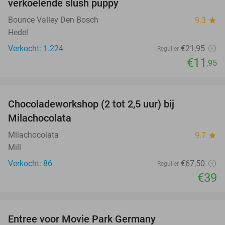
verkoelende slush puppy
Bounce Valley Den Bosch
9.3
star
Hedel
Verkocht: 1.224
€21
,95
Regulier
€11
,95
favorite_border
Chocoladeworkshop (2 tot 2,5 uur) bij
42%
Milachocolata
Milachocolata
9.7
star
Mill
Verkocht: 86
€67
,50
Regulier
€39
favorite_border
Entree voor Movie Park Germany
38%