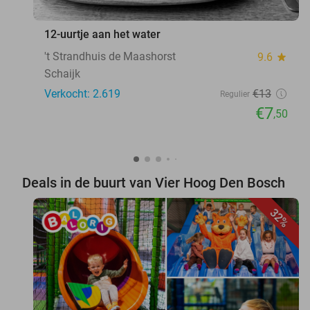
12-uurtje aan het water
't Strandhuis de Maashorst
9.6
star
Schaijk
Verkocht: 2.619
€13
Regulier
€7
,50
Deals in de buurt van Vier Hoog Den Bosch
32%