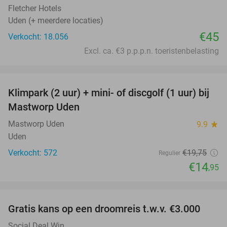
Fletcher Hotels
Uden (+ meerdere locaties)
€45
Verkocht: 18.056
Excl. ca. €3 p.p.p.n. toeristenbelasting
favorite_border
Klimpark (2 uur) + mini- of discgolf (1 uur) bij
24%
Mastworp Uden
Mastworp Uden
9.9
star
Uden
Verkocht: 572
€19
,75
Regulier
€14
,95
favorite_border
Gratis kans op een droomreis t.w.v. €3.000
Social Deal Win