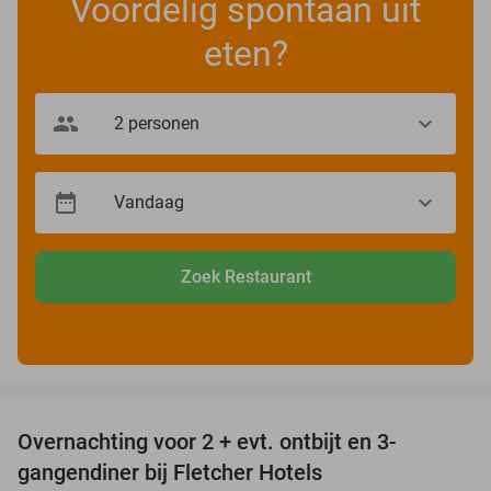
Voordelig spontaan uit
eten?
Zoek Restaurant
favorite_border
Overnachting voor 2 + evt. ontbijt en 3-
gangendiner bij Fletcher Hotels