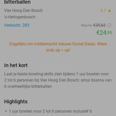
bitterballen
Vier Hoog Den Bosch
9.7
star
's-Hertogenbosch
Verkocht: 283
€39
,65
Regulier
€24
,95
Dagelijks om middernacht nieuwe Social Deals. Wees
snel, op = op!
In het kort
Laat je beste bowling-skills zien tijdens 1 uur bowlen voor
2 tot 6 personen bij Vier Hoog Den Bosch: smul daarna van
6 overheerlijke bitterballen
Highlights
1 uur bowlen voor 2 tot 6 personen inclusief 6