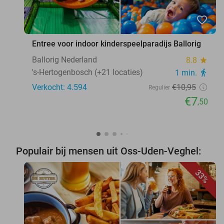
favorite_border
Entree voor indoor kinderspeelparadijs Ballorig
Ballorig Nederland
8.8
star
's-Hertogenbosch (+21 locaties)
1 min.
directions_walk
Verkocht: 4.594
€10
,95
Regulier
€7
,50
Populair bij mensen uit Oss-Uden-Veghel:
33%