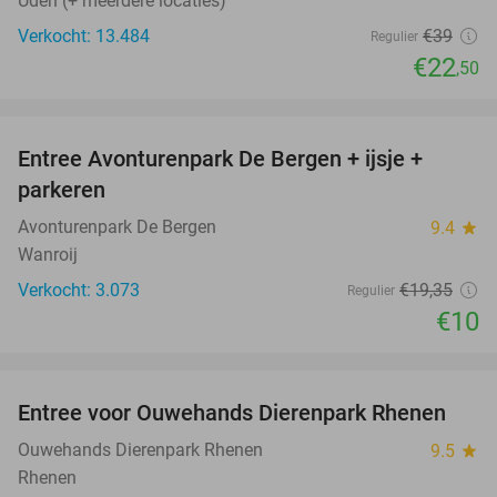
Uden (+ meerdere locaties)
Verkocht: 13.484
€39
Regulier
€22
,50
favorite_border
Entree Avonturenpark De Bergen + ijsje +
48%
parkeren
Avonturenpark De Bergen
9.4
star
Wanroij
Verkocht: 3.073
€19
,35
Regulier
€10
favorite_border
Entree voor Ouwehands Dierenpark Rhenen
19%
Ouwehands Dierenpark Rhenen
9.5
star
Rhenen