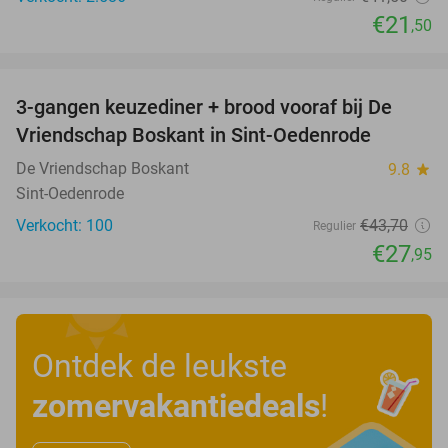
€21
,50
favorite_border
3-gangen keuzediner + brood vooraf bij De
36%
Vriendschap Boskant in Sint-Oedenrode
De Vriendschap Boskant
9.8
star
Sint-Oedenrode
Verkocht: 100
€43
,70
Regulier
€27
,95
Ontdek de leukste
zomervakantiedeals
!