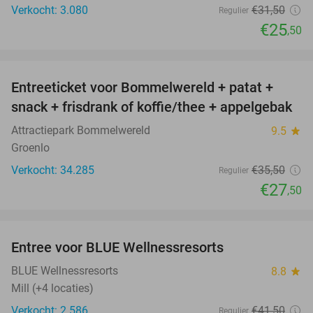
Verkocht: 3.080
€31
,50
Regulier
€25
,50
favorite_border
Entreeticket voor Bommelwereld + patat +
23%
snack + frisdrank of koffie/thee + appelgebak
Attractiepark Bommelwereld
9.5
star
Groenlo
Verkocht: 34.285
€35
,50
Regulier
€27
,50
favorite_border
Entree voor BLUE Wellnessresorts
48%
BLUE Wellnessresorts
8.8
star
Mill (+4 locaties)
Verkocht: 2.586
€41
,50
Regulier