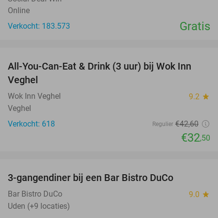
Online
Gratis
Verkocht: 183.573
favorite_border
All-You-Can-Eat & Drink (3 uur) bij Wok Inn
24%
Veghel
Wok Inn Veghel
9.2
star
Veghel
Verkocht: 618
€42
,60
Regulier
€32
,50
favorite_border
3-gangendiner bij een Bar Bistro DuCo
45%
Bar Bistro DuCo
9.0
star
Uden (+9 locaties)