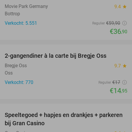
Movie Park Germany
9.4
star
Bottrop
Verkocht: 5.551
€59
,90
Regulier
€36
,90
favorite_border
2-gangendiner à la carte bij Bregje Oss
12%
Bregje Oss
9.7
star
Oss
Verkocht: 770
€17
Regulier
€14
,95
favorite_border
Speeltegoed + hapjes en drankjes + parkeren
50%
bij Gran Casino