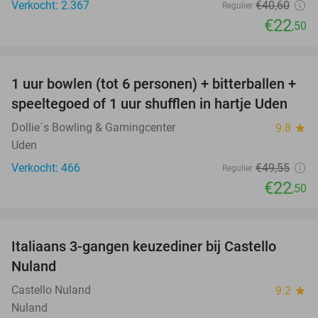
Verkocht: 2.367
€40
,60
Regulier
€22
,50
favorite_border
1 uur bowlen (tot 6 personen) + bitterballen +
55%
speeltegoed of 1 uur shufflen in hartje Uden
Dollie´s Bowling & Gamingcenter
9.8
star
Uden
Verkocht: 466
€49
,55
Regulier
€22
,50
favorite_border
Italiaans 3-gangen keuzediner bij Castello
24%
Nuland
Castello Nuland
9.2
star
Nuland