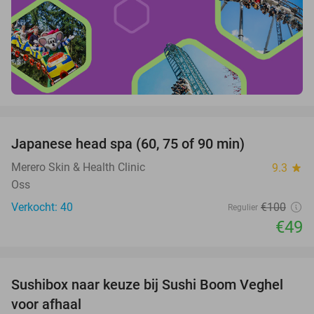
favorite_border
Japanese head spa (60, 75 of 90 min)
51%
Merero Skin & Health Clinic
9.3
star
Oss
Verkocht: 40
€100
Regulier
€49
favorite_border
Sushibox naar keuze bij Sushi Boom Veghel
31%
voor afhaal