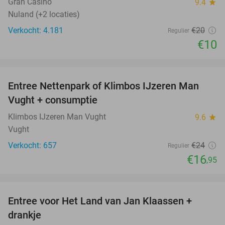
Gran Casino
9.4
star
Nuland (+2 locaties)
Verkocht: 4.181
€20
Regulier
€10
favorite_border
Entree Nettenpark of Klimbos IJzeren Man
29%
Vught + consumptie
Klimbos IJzeren Man Vught
9.6
star
Vught
Verkocht: 657
€24
Regulier
€16
,95
favorite_border
Entree voor Het Land van Jan Klaassen +
30%
drankje