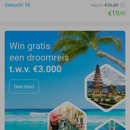
Verkocht: 59
€26
,40
Regulier
€19
,95
Win gratis
een droomreis
t.w.v. €3.000
Doe mee!