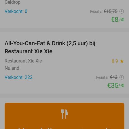
Geldrop
Verkocht: 0
€15
,75
Regulier
€8
,50
favorite_border
All-You-Can-Eat & Drink (2,5 uur) bij
17%
Restaurant Xie Xie
Restaurant Xie Xie
8.9
star
Nuland
Verkocht: 222
€43
Regulier
€35
,90