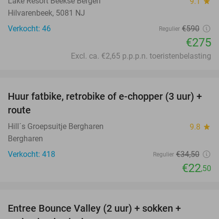
Lake Resort Beekse Bergen
9.1
star
Hilvarenbeek, 5081 NJ
Verkocht: 46
€590
Regulier
€275
Excl. ca. €2,65 p.p.p.n. toeristenbelasting
favorite_border
Huur fatbike, retrobike of e-chopper (3 uur) +
35%
route
Hill´s Groepsuitje Bergharen
9.8
star
Bergharen
Verkocht: 418
€34
,50
Regulier
€22
,50
favorite_border
Entree Bounce Valley (2 uur) + sokken +
46%