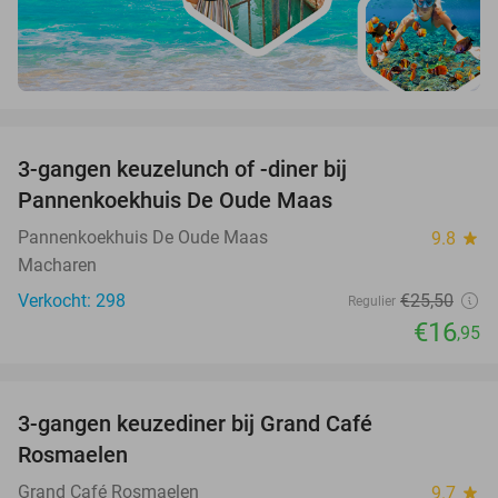
favorite_border
3-gangen keuzelunch of -diner bij
34%
Pannenkoekhuis De Oude Maas
Pannenkoekhuis De Oude Maas
9.8
star
Macharen
Verkocht: 298
€25
,50
Regulier
€16
,95
favorite_border
3-gangen keuzediner bij Grand Café
26%
Rosmaelen
Grand Café Rosmaelen
9.7
star