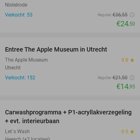
Nistelrode
Verkocht: 53
€36
,55
Regulier
€24
,50
favorite_border
Entree The Apple Museum in Utrecht
30%
NEW
TODAY
The Apple Museum
9.8
star
Utrecht
Verkocht: 152
€21
,50
Regulier
€14
,95
favorite_border
Carwashprogramma + P1-acryllakverzegeling
39%
+ evt. interieurbaan
Let´s Wash
9.5
star
Heesch (+2 locaties)