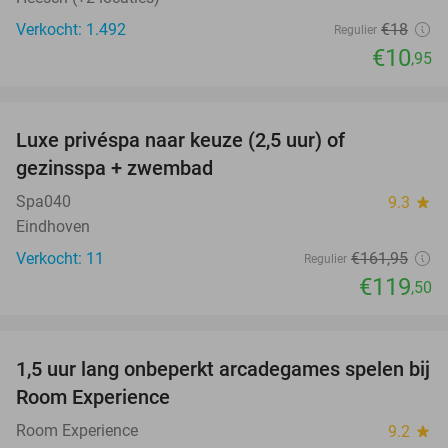
Verkocht: 1.492
€18
Regulier
€10
,95
favorite_border
Luxe privéspa naar keuze (2,5 uur) of
26%
gezinsspa + zwembad
Spa040
9.3
star
Eindhoven
Verkocht: 11
€161
,95
Regulier
€119
,50
favorite_border
1,5 uur lang onbeperkt arcadegames spelen bij
46%
NEW
Room Experience
TODAY
Room Experience
9.2
star