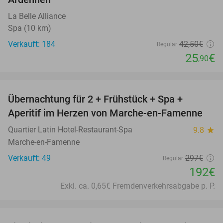
La Belle Alliance
Spa (10 km)
Verkauft: 184
42
,50
€
Regulär
25
€
,90
favorite_border
Übernachtung für 2 + Frühstück + Spa +
35%
Aperitif im Herzen von Marche-en-Famenne
Quartier Latin Hotel-Restaurant-Spa
9.8
star
Marche-en-Famenne
Verkauft: 49
297€
Regulär
192€
Exkl. ca. 0,65€ Fremdenverkehrsabgabe p. P.
favorite_border