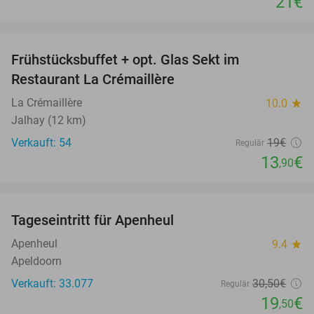
21€
favorite_border
Frühstücksbuffet + opt. Glas Sekt im
27%
Restaurant La Crémaillère
La Crémaillère
10.0
star
Jalhay (12 km)
Verkauft: 54
19€
Regulär
13
€
,90
favorite_border
Tageseintritt für Apenheul
36%
Apenheul
9.4
star
Apeldoorn
Verkauft: 33.077
30
,50
€
Regulär
19
€
,50