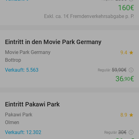
160€
Exkl. ca. 1€ Fremdenverkehrsabgabe p. P.
favorite_border
Eintritt in den Movie Park Germany
38%
Movie Park Germany
9.4
star
Bottrop
Verkauft: 5.563
59
,90
€
Regulär
36
€
,90
favorite_border
Eintritt Pakawi Park
28%
Pakawi Park
8.9
star
Olmen
Verkauft: 12.302
30€
Regulär