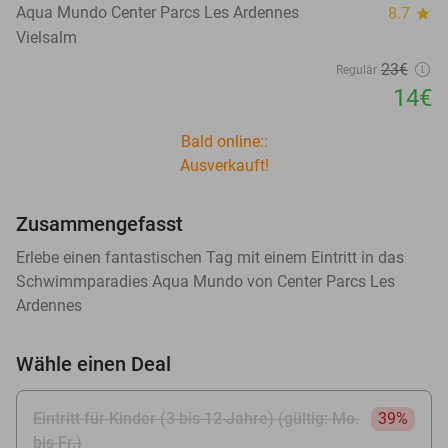
Aqua Mundo Center Parcs Les Ardennes
8.7
star
Vielsalm
23€
Regulär
14€
Bald online::
Ausverkauft!
Zusammengefasst
Erlebe einen fantastischen Tag mit einem Eintritt in das
Schwimmparadies Aqua Mundo von Center Parcs Les
Ardennes
Wähle einen Deal
Eintritt für Kinder (3 bis 12 Jahre) (gültig: Mo.
39%
bis Fr.)