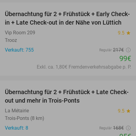
Übernachtung für 2 + Frühstück + Early Check-
54%
in + Late Check-out in der Nähe von Lüttich
Vip Room 209
9.5
star
Trooz
Verkauft: 755
217€
Regulär
99€
Exkl. ca. 1,80€ Fremdenverkehrsabgabe p. P.
favorite_border
Übernachtung für 2 + Frühstück + Late Check-
43%
out und mehr in Trois-Ponts
La Métairie
9.5
star
Trois-Ponts (8 km)
Verkauft: 8
168€
Regulär