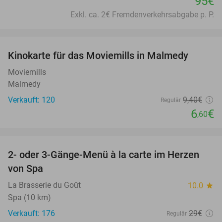
95€
Exkl. ca. 2€ Fremdenverkehrsabgabe p. P.
favorite_border
Kinokarte für das Moviemills in Malmedy
30%
Moviemills
Malmedy
Verkauft: 120
9
,40
€
Regulär
6
€
,60
favorite_border
2- oder 3-Gänge-Menü à la carte im Herzen
35%
von Spa
La Brasserie du Goût
10.0
star
Spa (10 km)
Verkauft: 176
29€
Regulär