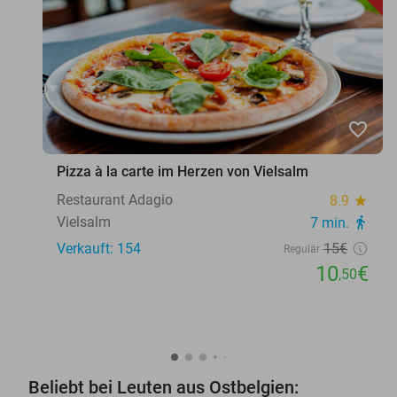
favorite_border
Pizza à la carte im Herzen von Vielsalm
Restaurant Adagio
8.9
star
Vielsalm
7 min.
directions_walk
Verkauft: 154
15€
Regulär
10
€
,50
Beliebt bei Leuten aus Ostbelgien: