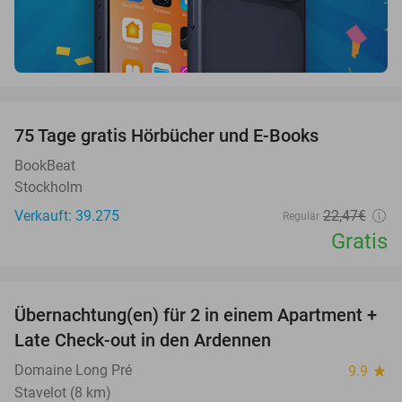
favorite_border
100%
75 Tage gratis Hörbücher und E-Books
BookBeat
Stockholm
Verkauft: 39.275
22
,47
€
Regulär
Gratis
favorite_border
Übernachtung(en) für 2 in einem Apartment +
62%
Late Check-out in den Ardennen
Domaine Long Pré
9.9
star
Stavelot (8 km)