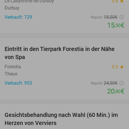
Le Labyrinthe de Durbuy
9.6
star
Durbuy
Verkauft: 729
18
,50
€
Regulär
15
€
,50
favorite_border
Eintritt in den Tierpark Forestia in der Nähe
15%
von Spa
Forestia
9.5
star
Theux
Verkauft: 953
24
,50
€
Regulär
20
€
,80
favorite_border
Gesichtsbehandlung nach Wahl (60 Min.) im
52%
Herzen von Verviers