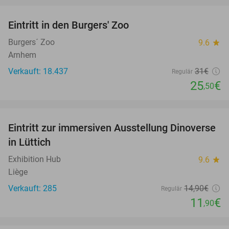
Eintritt in den Burgers' Zoo
18%
Burgers´ Zoo
9.6
star
Arnhem
Verkauft: 18.437
31€
Regulär
25
€
,50
favorite_border
Eintritt zur immersiven Ausstellung Dinoverse
20%
in Lüttich
Exhibition Hub
9.6
star
Liège
Verkauft: 285
14
,90
€
Regulär
11
€
,90
favorite_border