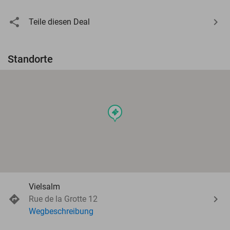
Teile diesen Deal
Standorte
events
Vielsalm
Rue de la Grotte 12
Wegbeschreibung