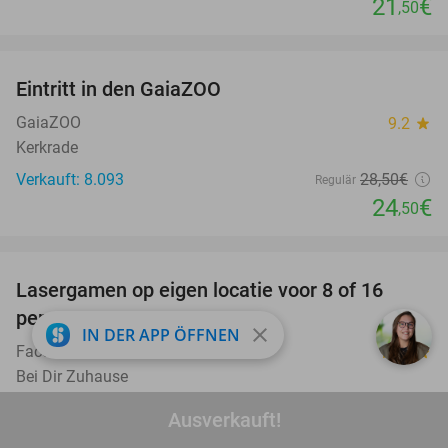
21
€
,50
favorite_border
Eintritt in den GaiaZOO
14%
GaiaZOO
9.2
star
Kerkrade
Verkauft: 8.093
28
,50
€
Regulär
24
€
,50
favorite_border
Lasergamen op eigen locatie voor 8 of 16
40%
personen
close
IN DER APP ÖFFNEN
FaceTheAction.be
10.0
star
Bei Dir Zuhause
Verkauft: 125
80€
Regulär
Ausverkauft!
48€