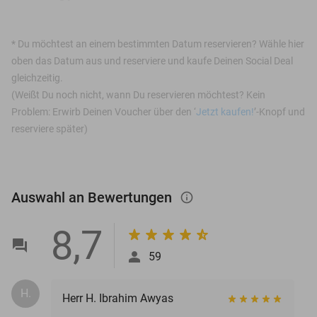
*
Du möchtest an einem bestimmten Datum reservieren? Wähle hier
oben das Datum aus und reserviere und kaufe Deinen Social Deal
gleichzeitig.
(Weißt Du noch nicht, wann Du reservieren möchtest? Kein
Problem: Erwirb Deinen Voucher über den ‘
Jetzt kaufen!
’-Knopf und
reserviere später)
Auswahl an Bewertungen
info_outlined
8,7
59
H.
Herr H. Ibrahim Awyas