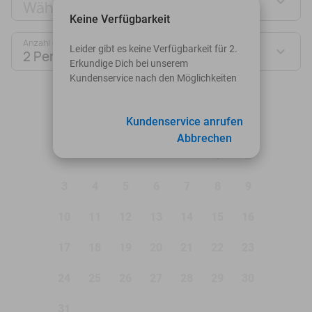
Wähle Deinen Deal aus
Keine Verfügbarkeit
Anzahl der Personen:
Leider gibt es keine Verfügbarkeit für 2.
2 Personen
Erkundige Dich bei unserem
Kundenservice nach den Möglichkeiten
August 2026
Mo
Di
Mi
Do
Fr
Sa
So
Kundenservice anrufen
Abbrechen
1
2
3
4
5
6
7
8
9
10
11
12
13
14
15
16
17
18
19
20
21
22
23
24
25
26
27
28
29
30
31