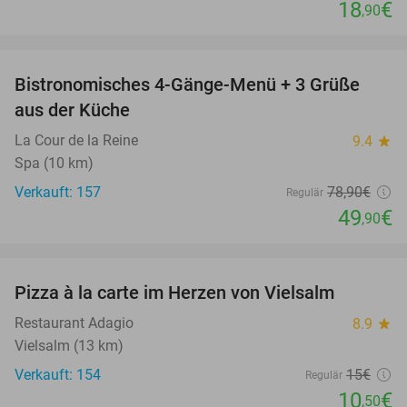
18
€
,90
favorite_border
Bistronomisches 4-Gänge-Menü + 3 Grüße
37%
aus der Küche
La Cour de la Reine
9.4
star
Spa (10 km)
Verkauft: 157
78
,90
€
Regulär
49
€
,90
favorite_border
Pizza à la carte im Herzen von Vielsalm
30%
Restaurant Adagio
8.9
star
Vielsalm (13 km)
Verkauft: 154
15€
Regulär
10
€
,50