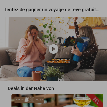
Tentez de gagner un voyage de rêve gratuit d'une valeur de 3.000 € !
play_circle
Deals in der Nähe von
30%