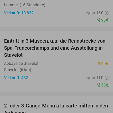
Lommel (+6 Standorte)
Verkauft: 10.832
16€
Regulär
9
€
,90
favorite_border
Eintritt in 3 Museen, u.a. die Rennstrecke von
14%
Spa-Francorchamps und eine Ausstellung in
Stavelot
Abbaye de Stavelot
9.9
star
Stavelot (6 km)
Verkauft: 452
11€
Regulär
9
€
,50
favorite_border
2- oder 3-Gänge-Menü à la carte mitten in den
39%
Ardennen