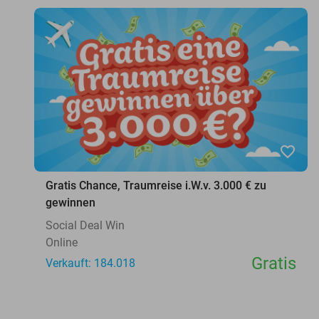
favorite_border
Gratis Chance, Traumreise i.W.v. 3.000 € zu
gewinnen
Social Deal Win
Online
Gratis
Verkauft: 184.018