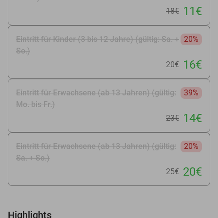
11€
18€
Eintritt für Kinder (3 bis 12 Jahre) (gültig: Sa. +
20%
So.)
16€
20€
Eintritt für Erwachsene (ab 13 Jahren) (gültig:
39%
Mo. bis Fr.)
14€
23€
Eintritt für Erwachsene (ab 13 Jahren) (gültig:
20%
Sa. + So.)
20€
25€
Highlights