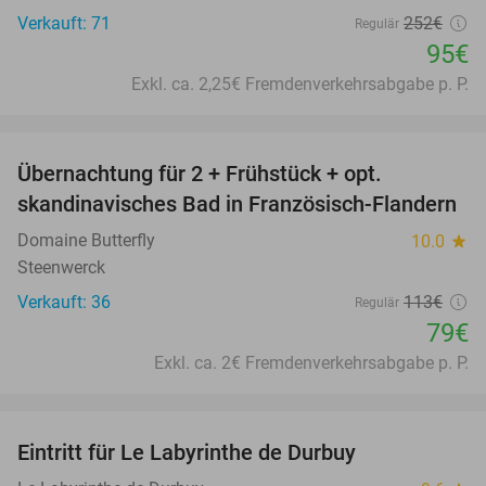
Verkauft: 71
252€
Regulär
95€
Exkl. ca. 2,25€ Fremdenverkehrsabgabe p. P.
favorite_border
Übernachtung für 2 + Frühstück + opt.
30%
skandinavisches Bad in Französisch-Flandern
Domaine Butterfly
10.0
star
Steenwerck
Verkauft: 36
113€
Regulär
79€
Exkl. ca. 2€ Fremdenverkehrsabgabe p. P.
favorite_border
Eintritt für Le Labyrinthe de Durbuy
16%