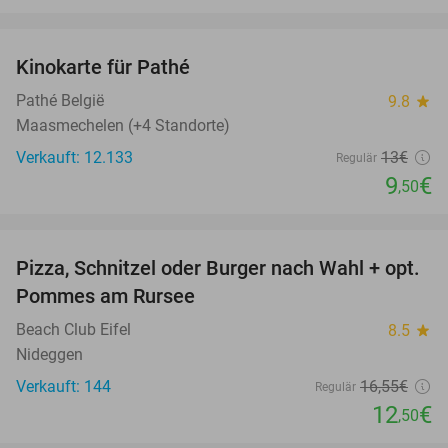
favorite_border
Kinokarte für Pathé
27%
Pathé België
9.8
star
Maasmechelen (+4 Standorte)
Verkauft: 12.133
13€
Regulär
9
€
,50
favorite_border
Pizza, Schnitzel oder Burger nach Wahl + opt.
24%
Pommes am Rursee
Beach Club Eifel
8.5
star
Nideggen
Verkauft: 144
16
,55
€
Regulär
12
€
,50
favorite_border