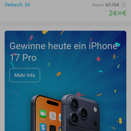
Verkauft: 34
37
,70
€
Regulär
24
€
,90
Gewinne heute ein iPhone
17 Pro
Mehr Info