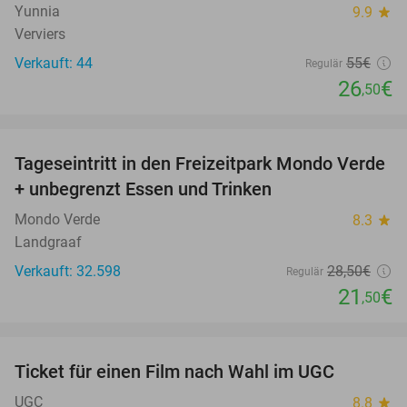
Yunnia
9.9
star
Verviers
Verkauft: 44
55€
Regulär
26
€
,50
favorite_border
Tageseintritt in den Freizeitpark Mondo Verde
25%
+ unbegrenzt Essen und Trinken
Mondo Verde
8.3
star
Landgraaf
Verkauft: 32.598
28
,50
€
Regulär
21
€
,50
favorite_border
Ticket für einen Film nach Wahl im UGC
38%
UGC
8.8
star