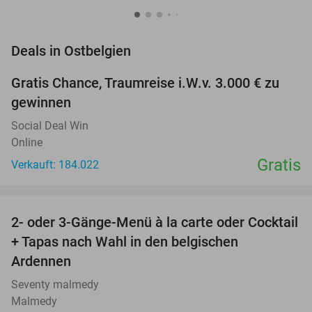
favorite_border
Deals in Ostbelgien
Gratis Chance, Traumreise i.W.v. 3.000 € zu
gewinnen
Social Deal Win
Online
Gratis
Verkauft: 184.022
favorite_border
2- oder 3-Gänge-Menü à la carte oder Cocktail
34%
+ Tapas nach Wahl in den belgischen
Ardennen
Seventy malmedy
Malmedy