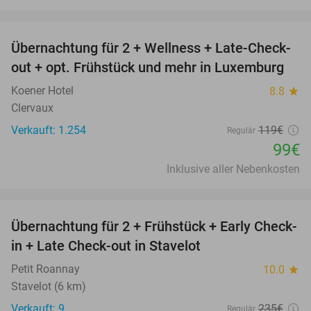
favorite_border
Übernachtung für 2 + Wellness + Late-Check-
17%
out + opt. Frühstück und mehr in Luxemburg
Koener Hotel
8.8
star
Clervaux
Verkauft: 1.254
119€
Regulär
99€
Inklusive aller Nebenkosten
favorite_border
Übernachtung für 2 + Frühstück + Early Check-
32%
in + Late Check-out in Stavelot
Petit Roannay
10.0
star
Stavelot (6 km)
Verkauft: 9
235€
Regulär