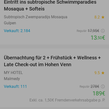
Eintritt ins subtropische Schwimmparadies
25%
Mosaqua + Softeis
Subtropisch Zwemparadijs Mosaqua
8.2
star
Gulpen
Verkauft: 2.184
17
,95
€
Regulär
13
€
,50
favorite_border
Übernachtung für 2 + Frühstück + Wellness +
32%
Late Check-out im Hohen Venn
MY HOTEL
9.5
star
Malmedy
Verkauft: 111
278€
Regulär
189€
Exkl. ca. 1,50€ Fremdenverkehrsabgabe p. P.
favorite_border