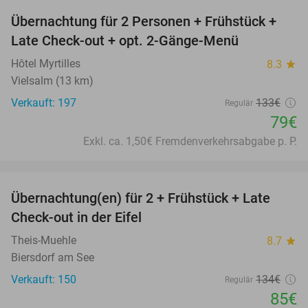
Übernachtung für 2 Personen + Frühstück +
41%
Late Check-out + opt. 2-Gänge-Menü
Hôtel Myrtilles
8.3
star
Vielsalm (13 km)
Verkauft: 197
133€
Regulär
79€
Exkl. ca. 1,50€ Fremdenverkehrsabgabe p. P.
favorite_border
Übernachtung(en) für 2 + Frühstück + Late
37%
Check-out in der Eifel
Theis-Muehle
8.7
star
Biersdorf am See
Verkauft: 150
134€
Regulär
85€