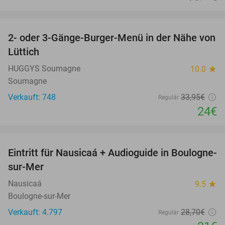
favorite_border
2- oder 3-Gänge-Burger-Menü in der Nähe von
29%
Lüttich
HUGGYS Soumagne
10.0
star
Soumagne
Verkauft: 748
33
,95
€
Regulär
24€
favorite_border
Eintritt für Nausicaá + Audioguide in Boulogne-
27%
sur-Mer
Nausicaá
9.5
star
Boulogne-sur-Mer
Verkauft: 4.797
28
,70
€
Regulär