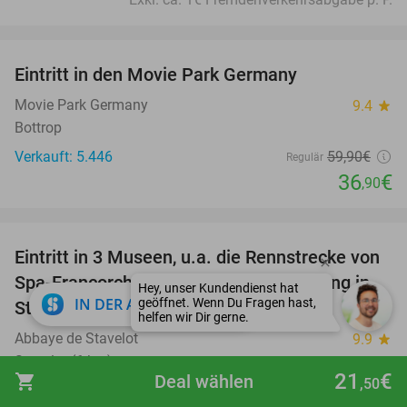
favorite_border
Eintritt in den Movie Park Germany
38%
Movie Park Germany
9.4
star
Bottrop
Verkauft: 5.446
59
,90
€
Regulär
36
€
,90
favorite_border
Eintritt in 3 Museen, u.a. die Rennstrecke von
14%
Spa-Francorchamps und eine Ausstellung in
close
IN DER APP ÖFFNEN
Stavelot
Abbaye de Stavelot
9.9
star
Stavelot (6 km)
21
€
shopping_cart
Deal wählen
,50
Verkauft: 452
11€
Regulär