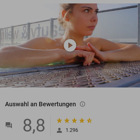
play_circle
Auswahl an Bewertungen
info_outlined
8,8
1.296