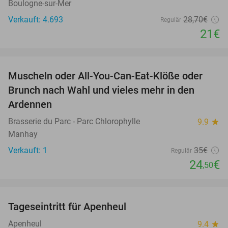
Boulogne-sur-Mer
Verkauft: 4.693
28
,70
€
Regulär
21€
favorite_border
Muscheln oder All-You-Can-Eat-Klöße oder
30%
Brunch nach Wahl und vieles mehr in den
Ardennen
Brasserie du Parc - Parc Chlorophylle
9.9
star
Manhay
Verkauft: 1
35€
Regulär
24
€
,50
favorite_border
Tageseintritt für Apenheul
36%
Apenheul
9.4
star