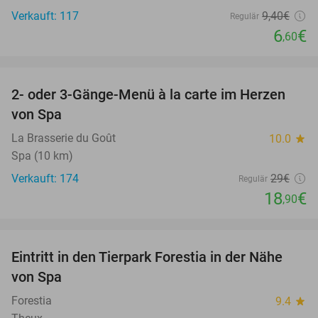
Verkauft: 117
9
,40
€
Regulär
6
€
,60
favorite_border
2- oder 3-Gänge-Menü à la carte im Herzen
35%
von Spa
La Brasserie du Goût
10.0
star
Spa (10 km)
Verkauft: 174
29€
Regulär
18
€
,90
favorite_border
Eintritt in den Tierpark Forestia in der Nähe
15%
von Spa
Forestia
9.4
star