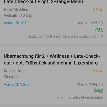
Late Check-out + opt. 2-Gänge-Menü
Hôtel Myrtilles
8.3
star
Vielsalm (13 km)
Verkauft: 196
133€
Regulär
79€
Exkl. ca. 1,50€ Fremdenverkehrsabgabe p. P.
favorite_border
Übernachtung für 2 + Wellness + Late-Check-
17%
out + opt. Frühstück und mehr in Luxemburg
Koener Hotel
8.8
star
Clervaux
Verkauft: 1.255
119€
Regulär
99€
Inklusive aller Nebenkosten
favorite_border