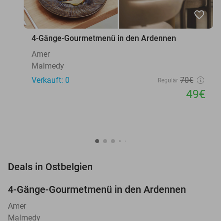
favorite_border
4-Gänge-Gourmetmenü in den Ardennen
Amer
Malmedy
Verkauft: 0
70€
Regulär
49€
favorite_border
Deals in Ostbelgien
4-Gänge-Gourmetmenü in den Ardennen
30%
NEW
TODAY
Amer
Malmedy