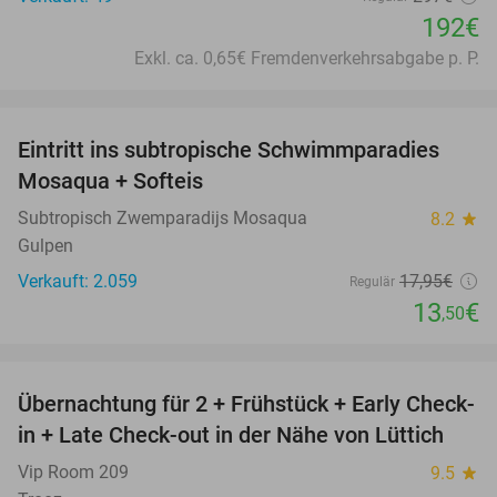
192€
Exkl. ca. 0,65€ Fremdenverkehrsabgabe p. P.
favorite_border
Eintritt ins subtropische Schwimmparadies
25%
Mosaqua + Softeis
Subtropisch Zwemparadijs Mosaqua
8.2
star
Gulpen
Verkauft: 2.059
17
,95
€
Regulär
13
€
,50
favorite_border
Übernachtung für 2 + Frühstück + Early Check-
54%
in + Late Check-out in der Nähe von Lüttich
Vip Room 209
9.5
star