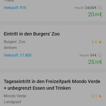
Theux
Verkauft: 916
24
,50
€
Regulär
20
€
,80
favorite_border
Eintritt in den Burgers' Zoo
18%
Burgers´ Zoo
9.6
star
Arnhem
Verkauft: 17.800
31€
Regulär
25
€
,50
favorite_border
Tageseintritt in den Freizeitpark Mondo Verde
25%
+ unbegrenzt Essen und Trinken
Mondo Verde
8.3
star
Landgraaf