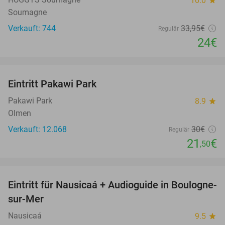
10.0
Soumagne
Verkauft: 744
33
,95
€
Regulär
24€
favorite_border
Eintritt Pakawi Park
28%
Pakawi Park
8.9
star
Olmen
Verkauft: 12.068
30€
Regulär
21
€
,50
favorite_border
Eintritt für Nausicaá + Audioguide in Boulogne-
27%
sur-Mer
Nausicaá
9.5
star