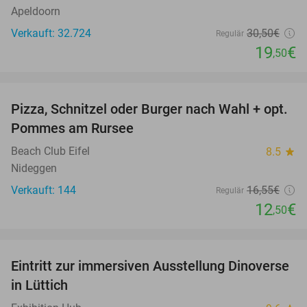
Apeldoorn
Verkauft: 32.724
30
,50
€
Regulär
19
€
,50
favorite_border
Pizza, Schnitzel oder Burger nach Wahl + opt.
24%
Pommes am Rursee
Beach Club Eifel
8.5
star
Nideggen
Verkauft: 144
16
,55
€
Regulär
12
€
,50
favorite_border
Eintritt zur immersiven Ausstellung Dinoverse
20%
in Lüttich