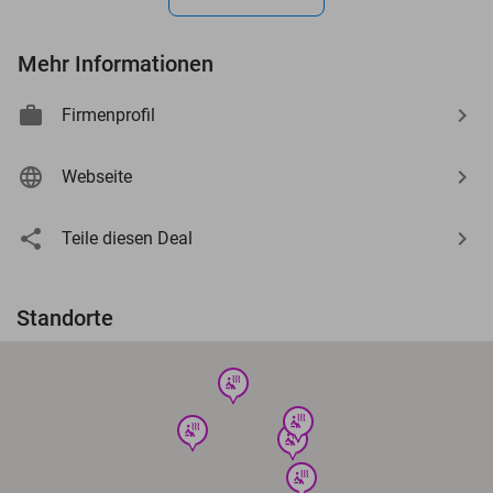
Mehr Informationen
Firmenprofil
Webseite
Teile diesen Deal
Standorte
wellness
wellness
wellness
wellness
wellness