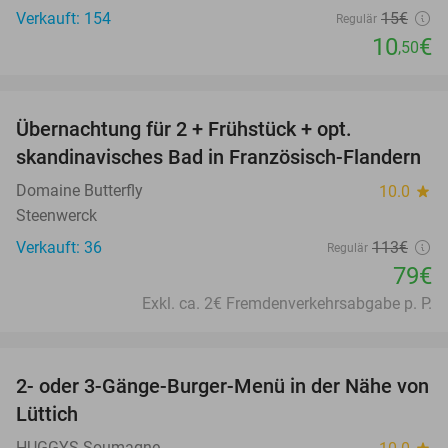
Verkauft: 154
15€
Regulär
10
€
,50
favorite_border
Übernachtung für 2 + Frühstück + opt.
30%
skandinavisches Bad in Französisch-Flandern
Domaine Butterfly
10.0
star
Steenwerck
Verkauft: 36
113€
Regulär
79€
Exkl. ca. 2€ Fremdenverkehrsabgabe p. P.
favorite_border
2- oder 3-Gänge-Burger-Menü in der Nähe von
29%
Lüttich
HUGGYS Soumagne
star