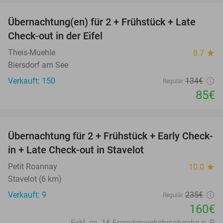
Übernachtung(en) für 2 + Frühstück + Late
37%
Check-out in der Eifel
Theis-Muehle
8.7
star
Biersdorf am See
Verkauft: 150
134€
Regulär
85€
favorite_border
Übernachtung für 2 + Frühstück + Early Check-
32%
in + Late Check-out in Stavelot
Petit Roannay
10.0
star
Stavelot (6 km)
Verkauft: 9
235€
Regulär
160€
Exkl. ca. 1€ Fremdenverkehrsabgabe p. P.