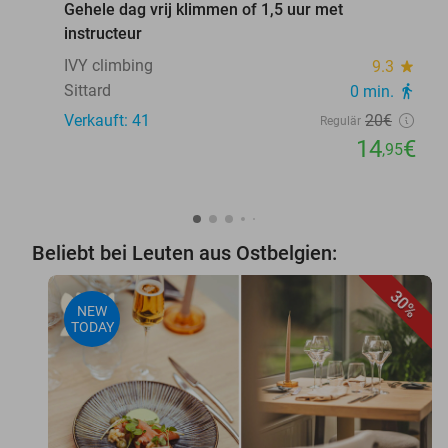
Gehele dag vrij klimmen of 1,5 uur met
instructeur
IVY climbing
9.3
star
Sittard
0 min.
directions_walk
Verkauft: 41
20€
Regulär
14
€
,95
Beliebt bei Leuten aus Ostbelgien:
30%
NEW
TODAY