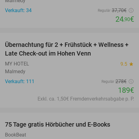
Malmedy
Verkauft: 34
37
,70
€
Regulär
24
€
,90
favorite_border
Übernachtung für 2 + Frühstück + Wellness +
32%
Late Check-out im Hohen Venn
MY HOTEL
9.5
star
Malmedy
Verkauft: 111
278€
Regulär
189€
Exkl. ca. 1,50€ Fremdenverkehrsabgabe p. P.
favorite_border
100%
75 Tage gratis Hörbücher und E-Books
BookBeat