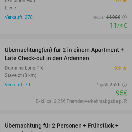
Exhibition Hub
9.6
star
Liège
Verkauft: 278
14
,90
€
Regulär
11
€
,90
favorite_border
Übernachtung(en) für 2 in einem Apartment +
62%
Late Check-out in den Ardennen
Domaine Long Pré
9.9
star
Stavelot (8 km)
Verkauft: 70
252€
Regulär
95€
Exkl. ca. 2,25€ Fremdenverkehrsabgabe p. P.
favorite_border
Übernachtung für 2 Personen + Frühstück +
41%