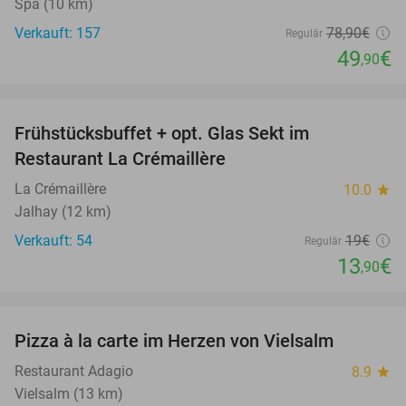
Spa (10 km)
Verkauft: 157
78
,90
€
Regulär
49
€
,90
favorite_border
Frühstücksbuffet + opt. Glas Sekt im
27%
Restaurant La Crémaillère
La Crémaillère
10.0
star
Jalhay (12 km)
Verkauft: 54
19€
Regulär
13
€
,90
favorite_border
Pizza à la carte im Herzen von Vielsalm
30%
Restaurant Adagio
8.9
star
Vielsalm (13 km)