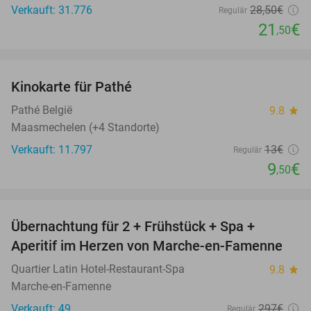
Verkauft: 31.776
28
,50
€
Regulär
21
€
,50
favorite_border
Kinokarte für Pathé
27%
Pathé België
9.8
star
Maasmechelen (+4 Standorte)
Verkauft: 11.797
13€
Regulär
9
€
,50
favorite_border
Übernachtung für 2 + Frühstück + Spa +
35%
Aperitif im Herzen von Marche-en-Famenne
Quartier Latin Hotel-Restaurant-Spa
9.8
star
Marche-en-Famenne
Verkauft: 49
297€
Regulär