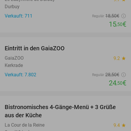
Durbuy
Verkauft: 711
18
,50
€
Regulär
15
€
,50
favorite_border
Eintritt in den GaiaZOO
14%
GaiaZOO
9.2
star
Kerkrade
Verkauft: 7.802
28
,50
€
Regulär
24
€
,50
favorite_border
Bistronomisches 4-Gänge-Menü + 3 Grüße
37%
aus der Küche
La Cour de la Reine
9.4
star