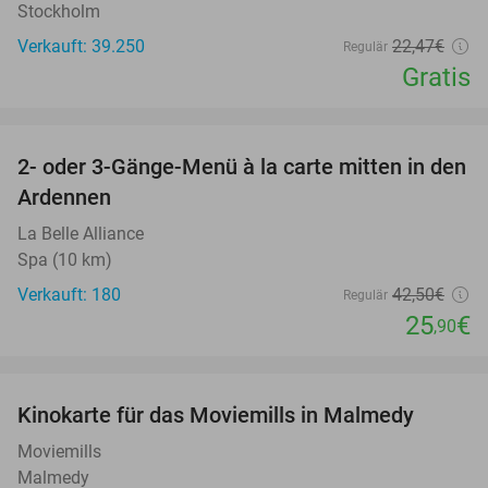
Stockholm
Verkauft: 39.250
22
,47
€
Regulär
Gratis
favorite_border
2- oder 3-Gänge-Menü à la carte mitten in den
39%
Ardennen
La Belle Alliance
Spa (10 km)
Verkauft: 180
42
,50
€
Regulär
25
€
,90
favorite_border
Kinokarte für das Moviemills in Malmedy
30%
Moviemills
Malmedy