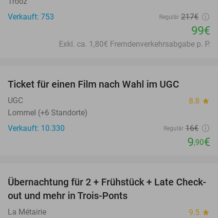
Trooz
Verkauft: 753
217€
Regulär
99€
Exkl. ca. 1,80€ Fremdenverkehrsabgabe p. P.
favorite_border
Ticket für einen Film nach Wahl im UGC
38%
UGC
8.8
star
Lommel (+6 Standorte)
Verkauft: 10.330
16€
Regulär
9
€
,90
favorite_border
Übernachtung für 2 + Frühstück + Late Check-
43%
out und mehr in Trois-Ponts
La Métairie
9.5
star