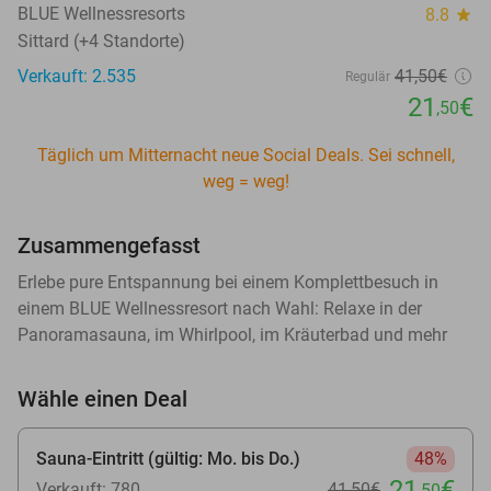
BLUE Wellnessresorts
8.8
star
Sittard (+4 Standorte)
Verkauft: 2.535
41
,50
€
Regulär
21
€
,50
Täglich um Mitternacht neue Social Deals. Sei schnell,
weg = weg!
Zusammengefasst
Erlebe pure Entspannung bei einem Komplettbesuch in
einem BLUE Wellnessresort nach Wahl: Relaxe in der
Panoramasauna, im Whirlpool, im Kräuterbad und mehr
Wähle einen Deal
Sauna-Eintritt (gültig: Mo. bis Do.)
48%
21
€
Verkauft: 780
41
,50
€
,50