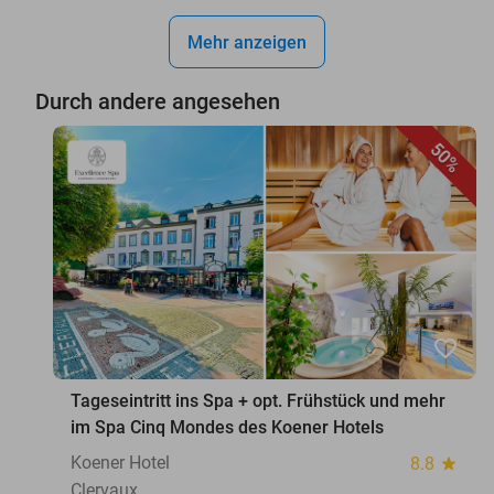
Mehr anzeigen
Durch andere angesehen
50%
favorite_border
Tageseintritt ins Spa + opt. Frühstück und mehr
im Spa Cinq Mondes des Koener Hotels
Koener Hotel
8.8
star
Clervaux