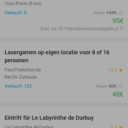
Trois-Ponts (8 km)
Verkauft: 8
168€
Regulär
95€
Exkl. ca. 2€ Fremdenverkehrsabgabe p. P.
favorite_border
Lasergamen op eigen locatie voor 8 of 16
40%
personen
FaceTheAction.be
10.0
star
Bei Dir Zuhause
Verkauft: 125
80€
Regulär
48€
favorite_border
Eintritt für Le Labyrinthe de Durbuy
16%
Le Labyrinthe de Durbuy
9.7
star