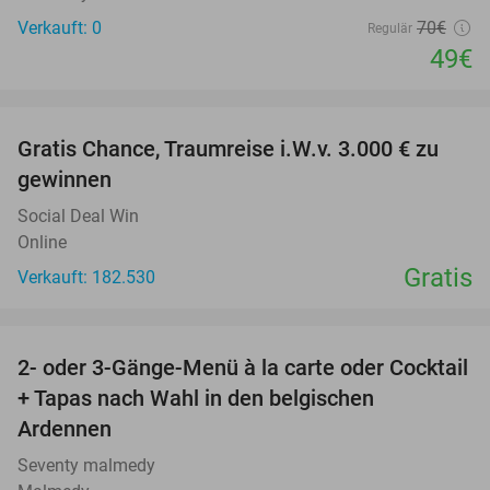
Verkauft: 0
70€
Regulär
49€
favorite_border
Gratis Chance, Traumreise i.W.v. 3.000 € zu
gewinnen
Social Deal Win
Online
Gratis
Verkauft: 182.530
favorite_border
2- oder 3-Gänge-Menü à la carte oder Cocktail
34%
+ Tapas nach Wahl in den belgischen
Ardennen
Seventy malmedy