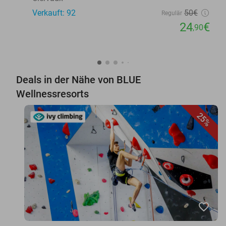
Verkauft: 92
50€
Regulär
24
€
,90
Deals in der Nähe von BLUE
Wellnessresorts
25%
favorite_border