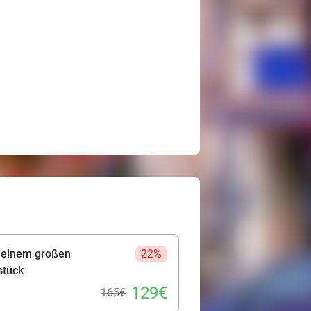
n einem großen
22%
stück
129€
165€