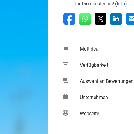
für Dich kostenlos! (
Info
)
whatsapp
linkedin
fb
mai
list
keybo
Multideal
date_range
keybo
Verfügbarkeit
chat
Auswahl an Bewertungen
keybo
work
keybo
Unternehmen
language
keybo
Webseite