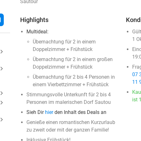
Sautour
l
Highlights
Kond
Multideal:
Gül
1 O
Übernachtung für 2 in einem
Doppelzimmer + Frühstück
Ein
ard_arrow_right
19:
Übernachtung für 2 in einem großen
Doppelzimmer + Frühstück
Fra
ard_arrow_right
07 
Übernachtung für 2 bis 4 Personen in
11 
einem Vierbettzimmer + Frühstück
Kau
ard_arrow_right
Stimmungsvolle Unterkunft für 2 bis 4
ist 
ard_arrow_right
Personen im malerischen Dorf Sautou
Sieh Dir
hier
den Inhalt des Deals an
ard_arrow_right
Genieße einen romantischen Kurzurlaub
zu zweit oder mit der ganzen Familie!
Inklusive Frühstück!