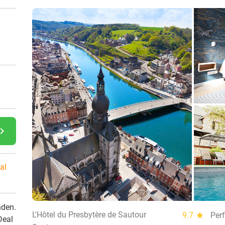
gate_next
al
nden.
L'Hôtel du Presbytère de Sautour
9.7
star
Perf
Deal