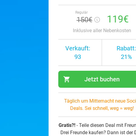
Regulär
119€
150€
Inklusive aller Nebenkosten
Verkauft:
Rabatt:
93
21%
shopping_cart
Jetzt buchen
navi
Täglich um Mitternacht neue Soci
Deals. Sei schnell, weg = weg!
Gratis?!
- Teile diesen Deal mit Freu
Drei Freunde kaufen? Dann ist der 