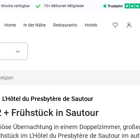
e Woche verfügbar
10+ Millionen Mitglieder
Home
In der Nähe
Restaurants
Hotels
keyboard_arrow_down
>
L'Hôtel du Presbytère de Sautour
 + Frühstück in Sautour
uriöse Übernachtung in einem Doppelzimmer, groß
ühstück im L'Hôtel du Presbytère de Sautour im au