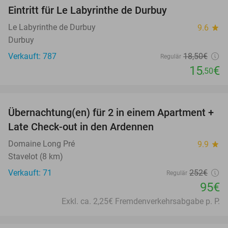
Eintritt für Le Labyrinthe de Durbuy
16%
Le Labyrinthe de Durbuy
9.6
star
Durbuy
Verkauft: 787
18
,50
€
Regulär
15
€
,50
favorite_border
Übernachtung(en) für 2 in einem Apartment +
62%
Late Check-out in den Ardennen
Domaine Long Pré
9.9
star
Stavelot (8 km)
Verkauft: 71
252€
Regulär
95€
Exkl. ca. 2,25€ Fremdenverkehrsabgabe p. P.
favorite_border