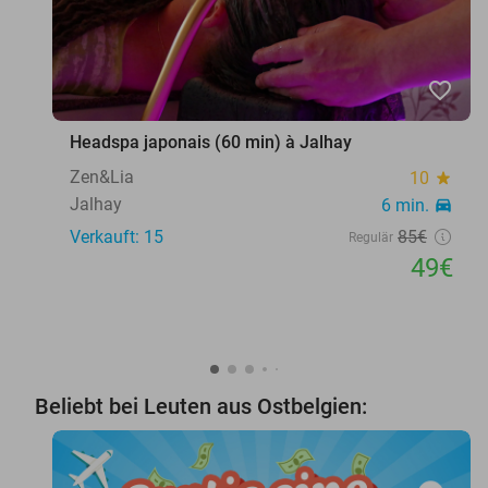
favorite_border
Headspa japonais (60 min) à Jalhay
Zen&Lia
10
star
Jalhay
6 min.
directions_car
Verkauft: 15
85€
Regulär
49€
Beliebt bei Leuten aus Ostbelgien: