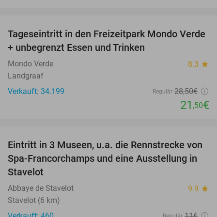
favorite_border
Tageseintritt in den Freizeitpark Mondo Verde
25%
+ unbegrenzt Essen und Trinken
Mondo Verde
8.3
star
Landgraaf
Verkauft: 34.199
28
,50
€
Regulär
21
€
,50
favorite_border
Eintritt in 3 Museen, u.a. die Rennstrecke von
14%
Spa-Francorchamps und eine Ausstellung in
Stavelot
Abbaye de Stavelot
9.9
star
Stavelot (6 km)
Verkauft: 460
11€
Regulär