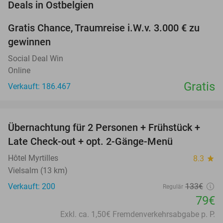
favorite_border
Deals in Ostbelgien
Gratis Chance, Traumreise i.W.v. 3.000 € zu
gewinnen
Social Deal Win
Online
Gratis
Verkauft: 186.467
favorite_border
Übernachtung für 2 Personen + Frühstück +
41%
Late Check-out + opt. 2-Gänge-Menü
Hôtel Myrtilles
8.3
star
Vielsalm (13 km)
Verkauft: 200
133€
Regulär
79€
Exkl. ca. 1,50€ Fremdenverkehrsabgabe p. P.