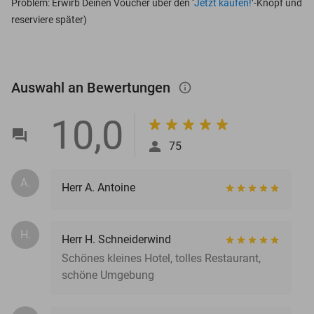
Problem: Erwirb Deinen Voucher über den ‘
Jetzt kaufen!
’-Knopf und
reserviere später)
Auswahl an Bewertungen
info_outlined
10,0
75
A.
Herr A. Antoine
H.
Herr H. Schneiderwind
Schönes kleines Hotel, tolles Restaurant,
schöne Umgebung