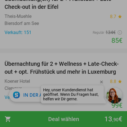
37%
Check-out in der Eifel
Theis-Muehle
8.7
star
Biersdorf am See
Verkauft: 151
134€
Regulär
85€
favorite_border
Übernachtung für 2 + Wellness + Late-Check-
17%
out + opt. Frühstück und mehr in Luxemburg
Koener Hotel
8.8
star
Clervaux
close
IN DER APP ÖFFNEN
Verkauft: 1.256
119€
Regulär
99€
Inklusive aller Nebenkosten
13
€
shopping_cart
Deal wählen
,90
favorite_border