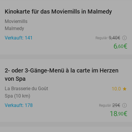
Kinokarte für das Moviemills in Malmedy
30%
Moviemills
Malmedy
Verkauft: 141
9
,40
€
Regulär
6
€
,60
favorite_border
2- oder 3-Gänge-Menü à la carte im Herzen
35%
von Spa
La Brasserie du Goût
10.0
star
Spa (10 km)
Verkauft: 178
29€
Regulär
18
€
,90
favorite_border