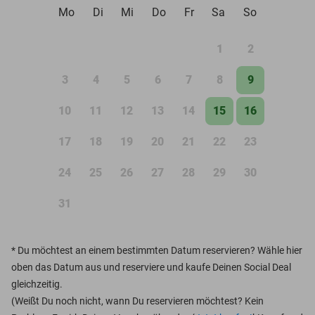
Mo
Di
Mi
Do
Fr
Sa
So
1
2
3
4
5
6
7
8
9
10
11
12
13
14
15
16
17
18
19
20
21
22
23
24
25
26
27
28
29
30
31
*
Du möchtest an einem bestimmten Datum reservieren? Wähle hier
oben das Datum aus und reserviere und kaufe Deinen Social Deal
gleichzeitig.
(Weißt Du noch nicht, wann Du reservieren möchtest? Kein