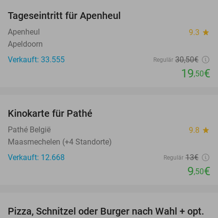
Tageseintritt für Apenheul
36%
Apenheul
9.3
star
Apeldoorn
Verkauft: 33.555
30
,50
€
Regulär
19
€
,50
favorite_border
Kinokarte für Pathé
27%
Pathé België
9.8
star
Maasmechelen (+4 Standorte)
Verkauft: 12.668
13€
Regulär
9
€
,50
favorite_border
Pizza, Schnitzel oder Burger nach Wahl + opt.
24%