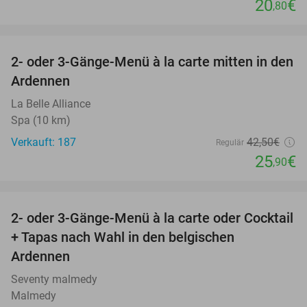
20
€
,80
favorite_border
2- oder 3-Gänge-Menü à la carte mitten in den
39%
Ardennen
La Belle Alliance
Spa (10 km)
Verkauft: 187
42
,50
€
Regulär
25
€
,90
favorite_border
2- oder 3-Gänge-Menü à la carte oder Cocktail
34%
+ Tapas nach Wahl in den belgischen
Ardennen
Seventy malmedy
Malmedy