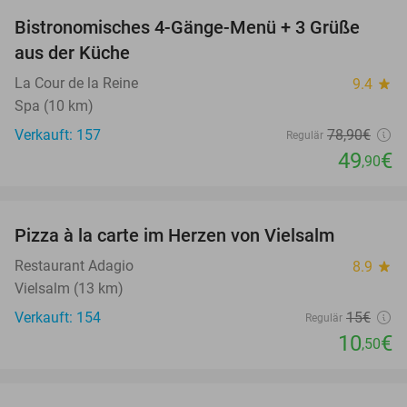
Bistronomisches 4-Gänge-Menü + 3 Grüße
37%
aus der Küche
La Cour de la Reine
9.4
star
Spa (10 km)
Verkauft: 157
78
,90
€
Regulär
49
€
,90
favorite_border
Pizza à la carte im Herzen von Vielsalm
30%
Restaurant Adagio
8.9
star
Vielsalm (13 km)
Verkauft: 154
15€
Regulär
10
€
,50
favorite_border