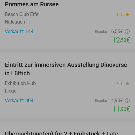
Pommes am Rursee
Beach Club Eifel
8.5
star
Nideggen
Verkauft: 144
16
,55
€
Regulär
12
€
,50
favorite_border
Eintritt zur immersiven Ausstellung Dinoverse
20%
in Lüttich
Exhibition Hub
9.6
star
Liège
Verkauft: 304
14
,90
€
Regulär
11
€
,90
favorite_border
Übernachtung(en) für 2 + Frühstück + Late