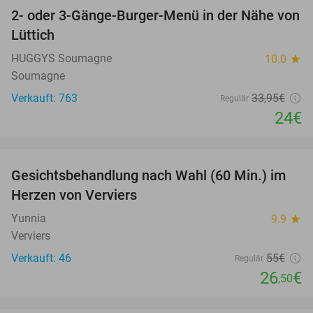
2- oder 3-Gänge-Burger-Menü in der Nähe von
29%
Lüttich
HUGGYS Soumagne
10.0
star
Soumagne
Verkauft: 763
33
,95
€
Regulär
24€
favorite_border
Gesichtsbehandlung nach Wahl (60 Min.) im
52%
Herzen von Verviers
Yunnia
9.9
star
Verviers
Verkauft: 46
55€
Regulär
26
€
,50
favorite_border