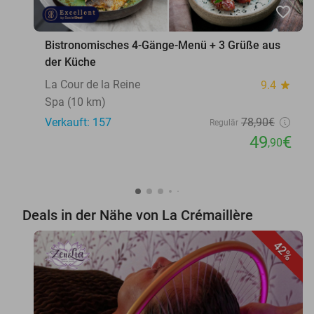
favorite_border
Bistronomisches 4-Gänge-Menü + 3 Grüße aus
der Küche
La Cour de la Reine
9.4
star
Spa (10 km)
Verkauft: 157
78
,90
€
Regulär
49
€
,90
Deals in der Nähe von La Crémaillère
42%