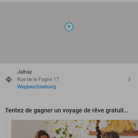
food
Jalhay
Rue de la Fagne 17
Wegbeschreibung
Tentez de gagner un voyage de rêve gratuit d'une valeur de 3.000 € !