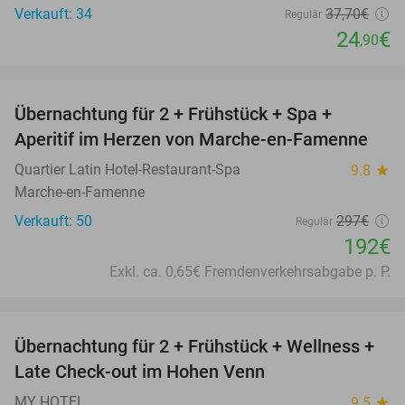
Verkauft: 34
37
,70
€
Regulär
24
€
,90
favorite_border
Übernachtung für 2 + Frühstück + Spa +
35%
Aperitif im Herzen von Marche-en-Famenne
Quartier Latin Hotel-Restaurant-Spa
9.8
star
Marche-en-Famenne
Verkauft: 50
297€
Regulär
192€
Exkl. ca. 0,65€ Fremdenverkehrsabgabe p. P.
favorite_border
Übernachtung für 2 + Frühstück + Wellness +
32%
Late Check-out im Hohen Venn
MY HOTEL
9.5
star