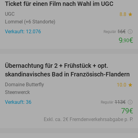
Ticket für einen Film nach Wahl im UGC
38%
UGC
8.8
star
Lommel (+6 Standorte)
Verkauft: 12.076
16€
Regulär
9
€
,90
favorite_border
Übernachtung für 2 + Frühstück + opt.
30%
skandinavisches Bad in Französisch-Flandern
Domaine Butterfly
10.0
star
Steenwerck
Verkauft: 36
113€
Regulär
79€
Exkl. ca. 2€ Fremdenverkehrsabgabe p. P.
favorite_border