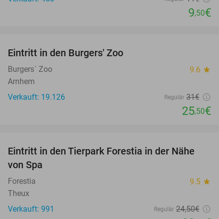
9
€
,50
favorite_border
Eintritt in den Burgers' Zoo
18%
Burgers´ Zoo
9.6
star
Arnhem
Verkauft: 19.126
31€
Regulär
25
€
,50
favorite_border
Eintritt in den Tierpark Forestia in der Nähe
15%
von Spa
Forestia
9.5
star
Theux
Verkauft: 991
24
,50
€
Regulär