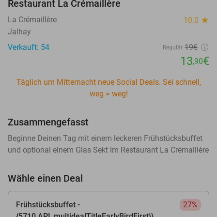
Restaurant La Crémaillère
La Crémaillère
10.0
star
Jalhay
Verkauft: 54
19€
Regulär
13
€
,90
Täglich um Mitternacht neue Social Deals. Sei schnell,
weg = weg!
Zusammengefasst
Beginne Deinen Tag mit einem leckeren Frühstücksbuffet
und optional einem Glas Sekt im Restaurant La Crémaillère
Wähle einen Deal
Frühstücksbuffet -
27%
{5710.API_multidealTitleEarlyBirdFirst}}