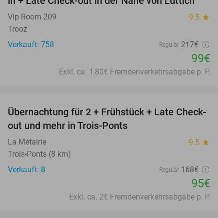
in + Late Check-out in der Nähe von Lüttich
Vip Room 209
9.5
star
Trooz
Verkauft: 758
217€
Regulär
99€
Exkl. ca. 1,80€ Fremdenverkehrsabgabe p. P.
favorite_border
Übernachtung für 2 + Frühstück + Late Check-
43%
out und mehr in Trois-Ponts
La Métairie
9.5
star
Trois-Ponts (8 km)
Verkauft: 8
168€
Regulär
95€
Exkl. ca. 2€ Fremdenverkehrsabgabe p. P.
favorite_border