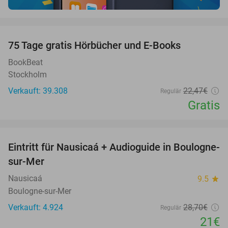
favorite_border
100%
75 Tage gratis Hörbücher und E-Books
BookBeat
Stockholm
Verkauft: 39.308
22
,47
€
Regulär
Gratis
favorite_border
Eintritt für Nausicaá + Audioguide in Boulogne-
27%
sur-Mer
Nausicaá
9.5
star
Boulogne-sur-Mer
Verkauft: 4.924
28
,70
€
Regulär
21€