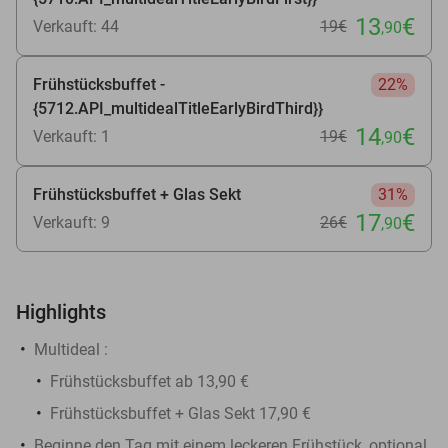
13
€
Verkauft: 44
19€
,90
Frühstücksbuffet -
22%
{5712.API_multidealTitleEarlyBirdThird}}
14
€
Verkauft: 1
19€
,90
Frühstücksbuffet + Glas Sekt
31%
17
€
Verkauft: 9
26€
,90
Highlights
Multideal
:
Frühstücksbuffet ab 13,90 €
Frühstücksbuffet + Glas Sekt 17,90 €
Beginne den Tag mit einem leckeren Frühstück, optional