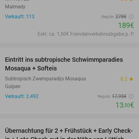
Malmedy
Verkauft: 113
278€
Regulär
189€
Exkl. ca. 1,50€ Fremdenverkehrsabgabe p. P.
favorite_border
Eintritt ins subtropische Schwimmparadies
25%
Mosaqua + Softeis
Subtropisch Zwemparadijs Mosaqua
8.2
star
Gulpen
Verkauft: 2.492
17
,95
€
Regulär
13
€
,50
favorite_border
Übernachtung für 2 + Frühstück + Early Check-
54%