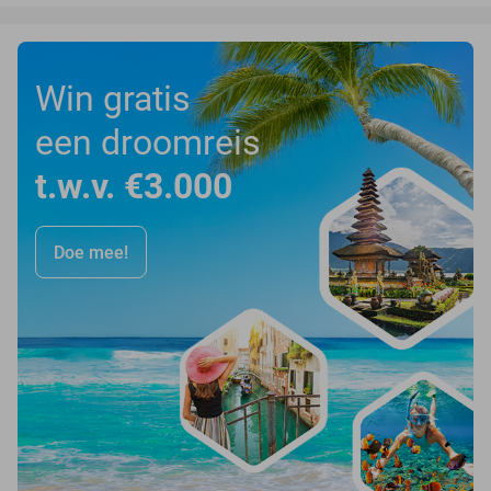
Win gratis
een droomreis
t.w.v. €3.000
Doe mee!