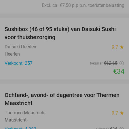
Excl. ca. €7,50 p.p.p.n. toeristenbelasting
favorite_border
Sushibox (46 of 95 stuks) van Daisuki Sushi
46%
voor thuisbezorging
Daisuki Heerlen
9.7
star
Heerlen
Verkocht: 257
€62
,65
Regulier
€34
favorite_border
Ochtend-, avond- of dagentree voor Thermen
25%
Maastricht
Thermen Maastricht
9.7
star
Maastricht