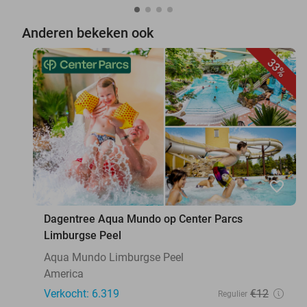
Anderen bekeken ook
33%
favorite_border
Dagentree Aqua Mundo op Center Parcs
Limburgse Peel
Aqua Mundo Limburgse Peel
America
Verkocht: 6.319
€12
Regulier