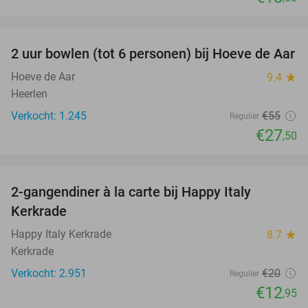
favorite_border
2 uur bowlen (tot 6 personen) bij Hoeve de Aar
50%
Hoeve de Aar
9.4
star
Heerlen
Verkocht: 1.245
€55
Regulier
€27
,50
favorite_border
2-gangendiner à la carte bij Happy Italy
35%
Kerkrade
Happy Italy Kerkrade
8.7
star
Kerkrade
Verkocht: 2.951
€20
Regulier
€12
,95