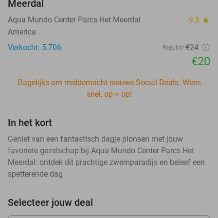
Meerdal
Aqua Mundo Center Parcs Het Meerdal
9.5
star
America
Verkocht: 5.706
€24
Regulier
€20
Dagelijks om middernacht nieuwe Social Deals. Wees
snel, op = op!
In het kort
Geniet van een fantastisch dagje plonsen met jouw
favoriete gezelschap bij Aqua Mundo Center Parcs Het
Meerdal: ontdek dit prachtige zwemparadijs en beleef een
spetterende dag
Selecteer jouw deal