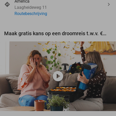
America
Laagheideweg 11
Routebeschrijving
Maak gratis kans op een droomreis t.w.v. €3.000!
play_circle