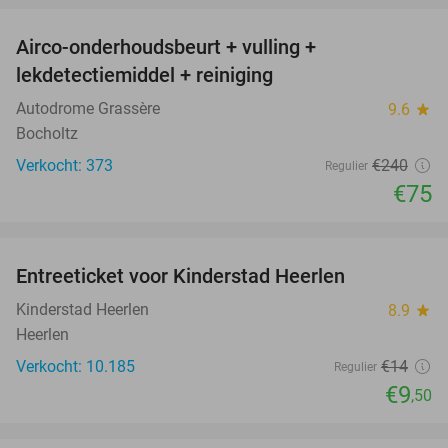
Airco-onderhoudsbeurt + vulling +
69%
lekdetectiemiddel + reiniging
Autodrome Grassère
9.6
star
Bocholtz
Verkocht: 373
€240
Regulier
€75
favorite_border
Entreeticket voor Kinderstad Heerlen
32%
Kinderstad Heerlen
8.9
star
Heerlen
Verkocht: 10.185
€14
Regulier
€9
,50
favorite_border