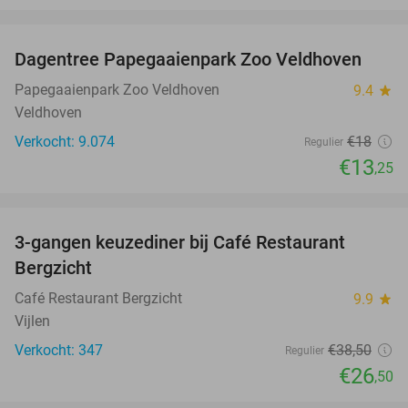
favorite_border
Dagentree Papegaaienpark Zoo Veldhoven
26%
Papegaaienpark Zoo Veldhoven
9.4
star
Veldhoven
Verkocht: 9.074
€18
Regulier
€13
,25
favorite_border
3-gangen keuzediner bij Café Restaurant
31%
Bergzicht
Café Restaurant Bergzicht
9.9
star
Vijlen
Verkocht: 347
€38
,50
Regulier
€26
,50
favorite_border