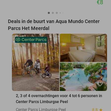
€8
Deals in de buurt van Aqua Mundo Center
Parcs Het Meerdal
favorite_border
2, 3 of 4 overnachtingen voor 4 tot 6 personen in
Center Parcs Limburgse Peel
Center Parcs Limburgse Peel
8.8
star