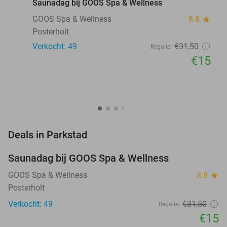
Saunadag bij GOOS Spa & Wellness
GOOS Spa & Wellness
8.8
star
Posterholt
Verkocht: 49
€31
,50
Regulier
€15
favorite_border
Deals in Parkstad
Saunadag bij GOOS Spa & Wellness
52%
NEW
TODAY
GOOS Spa & Wellness
8.8
star
Posterholt
Verkocht: 49
€31
,50
Regulier
€15