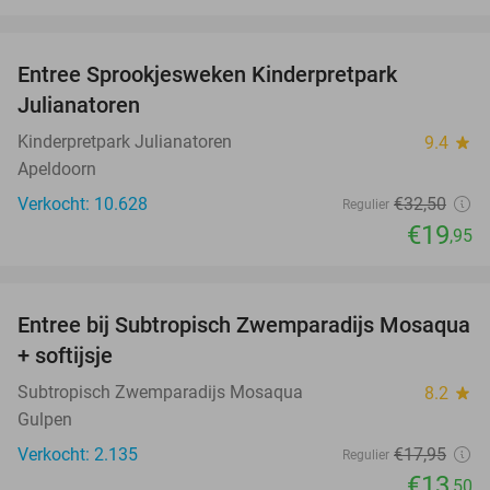
favorite_border
Entree Sprookjesweken Kinderpretpark
39%
Julianatoren
Kinderpretpark Julianatoren
9.4
star
Apeldoorn
Verkocht: 10.628
€32
,50
Regulier
€19
,95
favorite_border
Entree bij Subtropisch Zwemparadijs Mosaqua
25%
+ softijsje
Subtropisch Zwemparadijs Mosaqua
8.2
star
Gulpen
Verkocht: 2.135
€17
,95
Regulier
€13
,50