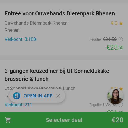
Entree voor Ouwehands Dierenpark Rhenen
19%
Ouwehands Dierenpark Rhenen
9.5
star
Rhenen
Verkocht: 3.100
€31
,50
Regulier
€25
,50
favorite_border
3-gangen keuzediner bij Ut Sonneklukske
15%
brasserie & lunch
Ut Sonneklukske Brasserie & Lunch
9.5
star
close
OPEN IN APP
Landgraaf
Verkocht: 211
€25
,95
Regulier
€21
,95
€20
shopping_cart
Selecteer deal