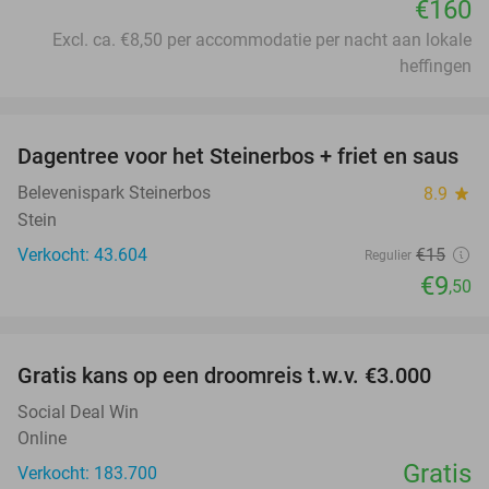
€160
Excl. ca. €8,50 per accommodatie per nacht aan lokale
heffingen
favorite_border
Dagentree voor het Steinerbos + friet en saus
37%
Belevenispark Steinerbos
8.9
star
Stein
Verkocht: 43.604
€15
Regulier
€9
,50
favorite_border
Gratis kans op een droomreis t.w.v. €3.000
Social Deal Win
Online
Gratis
Verkocht: 183.700