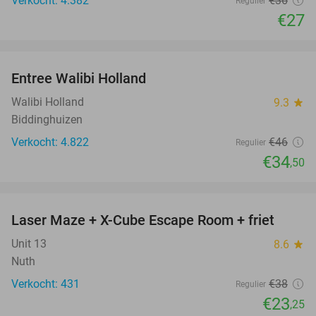
Verkocht: 4.382
€36
Regulier
€27
favorite_border
Entree Walibi Holland
25%
Walibi Holland
9.3
star
Biddinghuizen
Verkocht: 4.822
€46
Regulier
€34
,50
favorite_border
Laser Maze + X-Cube Escape Room + friet
39%
Unit 13
8.6
star
Nuth
Verkocht: 431
€38
Regulier
€23
,25