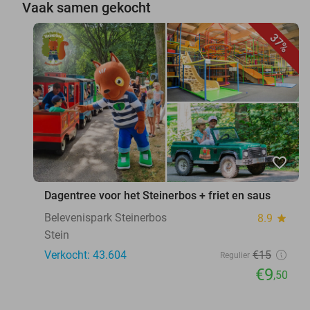
Vaak samen gekocht
37%
favorite_border
Dagentree voor het Steinerbos + friet en saus
Belevenispark Steinerbos
8.9
star
Stein
Verkocht: 43.604
€15
Regulier
€9
,50