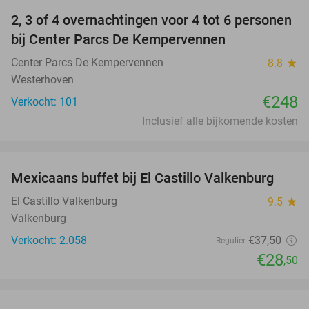
2, 3 of 4 overnachtingen voor 4 tot 6 personen
bij Center Parcs De Kempervennen
Center Parcs De Kempervennen
8.8
star
Westerhoven
€248
Verkocht: 101
Inclusief alle bijkomende kosten
favorite_border
Mexicaans buffet bij El Castillo Valkenburg
24%
El Castillo Valkenburg
9.5
star
Valkenburg
Verkocht: 2.058
€37
,50
Regulier
€28
,50
favorite_border