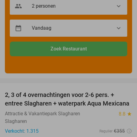
Zoek Restaurant
favorite_border
2, 3 of 4 overnachtingen voor 2-6 pers. +
55%
entree Slagharen + waterpark Aqua Mexicana
Attractie & Vakantiepark Slagharen
8.8
star
Slagharen
Verkocht: 1.315
€355
Regulier