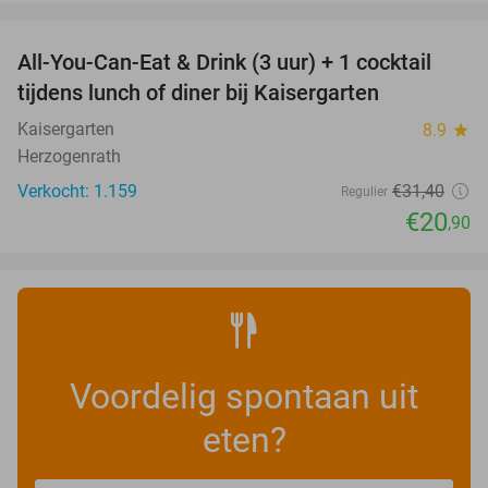
favorite_border
All-You-Can-Eat & Drink (3 uur) + 1 cocktail
33%
tijdens lunch of diner bij Kaisergarten
Kaisergarten
8.9
star
Herzogenrath
Verkocht: 1.159
€31
,40
Regulier
€20
,90
Voordelig spontaan uit
eten?