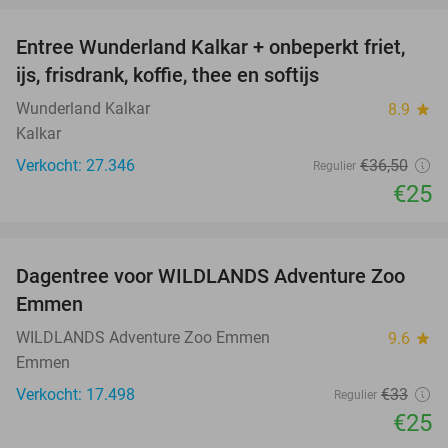
Entree Wunderland Kalkar + onbeperkt friet,
32%
ijs, frisdrank, koffie, thee en softijs
Wunderland Kalkar
8.9
star
Kalkar
Verkocht: 27.346
€36
,50
Regulier
€25
favorite_border
Dagentree voor WILDLANDS Adventure Zoo
24%
Emmen
WILDLANDS Adventure Zoo Emmen
9.6
star
Emmen
Verkocht: 17.498
€33
Regulier
€25