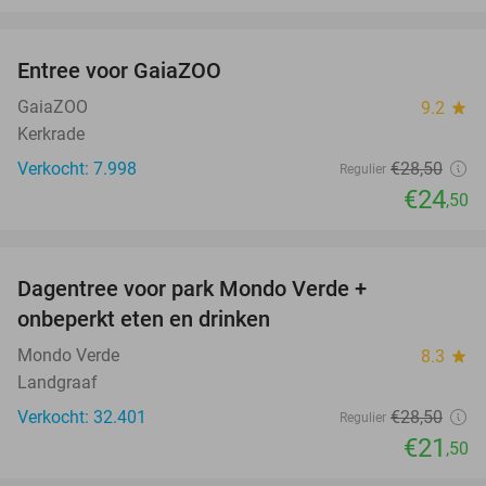
favorite_border
Entree voor GaiaZOO
14%
GaiaZOO
9.2
star
Kerkrade
Verkocht: 7.998
€28
,50
Regulier
€24
,50
favorite_border
Dagentree voor park Mondo Verde +
25%
onbeperkt eten en drinken
Mondo Verde
8.3
star
Landgraaf
Verkocht: 32.401
€28
,50
Regulier
€21
,50
favorite_border