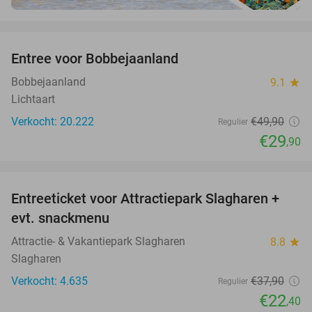
favorite_border
Entree voor Bobbejaanland
40%
Bobbejaanland
9.1
star
Lichtaart
Verkocht: 20.222
€49
,90
Regulier
€29
,90
favorite_border
Entreeticket voor Attractiepark Slagharen +
41%
evt. snackmenu
Attractie- & Vakantiepark Slagharen
8.8
star
Slagharen
Verkocht: 4.635
€37
,90
Regulier
€22
,40