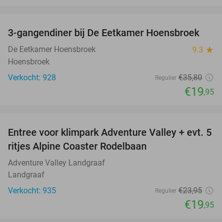
favorite_border
3-gangendiner bij De Eetkamer Hoensbroek
44%
De Eetkamer Hoensbroek
9.3
star
Hoensbroek
Verkocht: 928
€35
,80
Regulier
€19
,95
favorite_border
Entree voor klimpark Adventure Valley + evt. 5
17%
ritjes Alpine Coaster Rodelbaan
Adventure Valley Landgraaf
Landgraaf
Verkocht: 935
€23
,95
Regulier
€19
,95
favorite_border