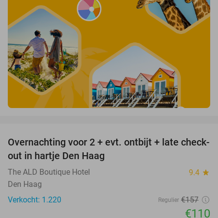
favorite_border
Overnachting voor 2 + evt. ontbijt + late check-
30%
out in hartje Den Haag
The ALD Boutique Hotel
9.4
star
Den Haag
Verkocht: 1.220
€157
Regulier
€110