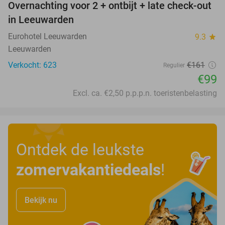
Overnachting voor 2 + ontbijt + late check-out
39%
in Leeuwarden
Eurohotel Leeuwarden
9.3
star
Leeuwarden
Verkocht: 623
€161
Regulier
€99
Excl. ca. €2,50 p.p.p.n. toeristenbelasting
Ontdek de leukste
zomervakantiedeals
!
Bekijk nu