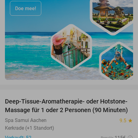
Doe mee!
favorite_border
Deep-Tissue-Aromatherapie- oder Hotstone-
43%
Massage für 1 oder 2 Personen (90 Minuten)
Spa Samui Aachen
9.5
star
Kerkrade (+1 Standort)
Verkauft: 52
115€
Regulär