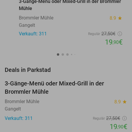
3-Gänge-Menü oder Mixed-Grill in der Brommler
Mühle
Brommler Mühle
8.9
star
Gangelt
Verkauft: 311
27
,50
€
Regulär
19
€
,90
favorite_border
Deals in Parkstad
3-Gänge-Menü oder Mixed-Grill in der
28%
Brommler Mühle
Brommler Mühle
8.9
star
Gangelt
Verkauft: 311
27
,50
€
Regulär
19
€
,90