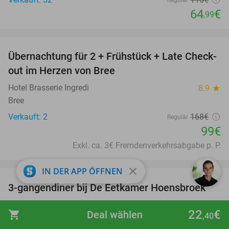
64
€
,99
favorite_border
Übernachtung für 2 + Frühstück + Late Check-
41%
NEW
out im Herzen von Bree
TODAY
Hotel Brasserie Ingredi
8.9
star
Bree
Verkauft: 2
168€
Regulär
99€
Exkl. ca. 3€ Fremdenverkehrsabgabe p. P.
favorite_border
close
IN DER APP ÖFFNEN
3-gangendiner bij De Eetkamer Hoensbroek
44%
De Eetkamer Hoensbroek
9.3
star
22
€
shopping_cart
Deal wählen
,40
Hoensbroek