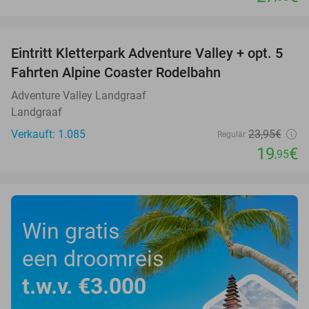
favorite_border
Eintritt Kletterpark Adventure Valley + opt. 5
17%
Fahrten Alpine Coaster Rodelbahn
Adventure Valley Landgraaf
Landgraaf
Verkauft: 1.085
23
,95
€
Regulär
19
€
,95
Win gratis
een droomreis
t.w.v. €3.000