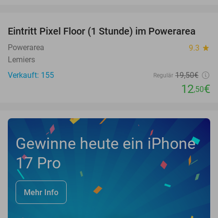
favorite_border
Eintritt Pixel Floor (1 Stunde) im Powerarea
36%
Powerarea
9.3
star
Lemiers
Verkauft: 155
19
,50
€
Regulär
12
€
,50
Gewinne heute ein iPhone
17 Pro
Mehr Info