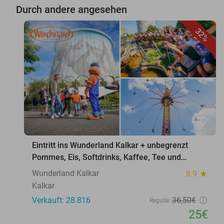
Durch andere angesehen
32%
favorite_border
Eintritt ins Wunderland Kalkar + unbegrenzt
Pommes, Eis, Softdrinks, Kaffee, Tee und
Softeis
Wunderland Kalkar
8.9
star
Kalkar
Verkauft: 28.816
36
,50
€
Regulär
25€