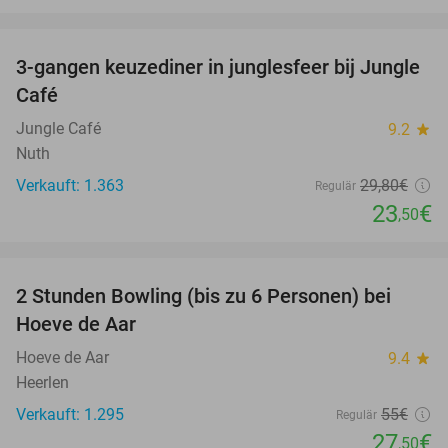
favorite_border
3-gangen keuzediner in junglesfeer bij Jungle
21%
Café
Jungle Café
9.2
star
Nuth
Verkauft: 1.363
29
,80
€
Regulär
23
€
,50
favorite_border
2 Stunden Bowling (bis zu 6 Personen) bei
50%
Hoeve de Aar
Hoeve de Aar
9.4
star
Heerlen
Verkauft: 1.295
55€
Regulär
27
€
,50