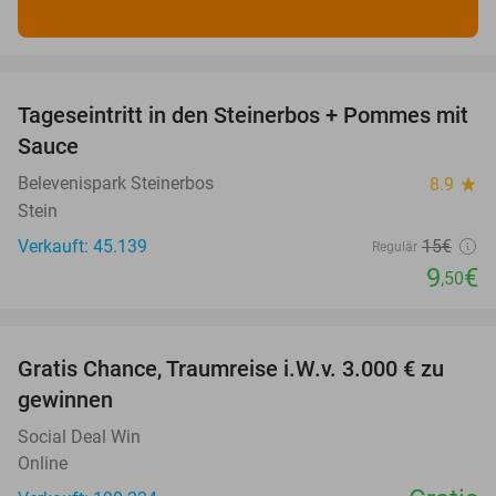
favorite_border
Tageseintritt in den Steinerbos + Pommes mit
37%
Sauce
Belevenispark Steinerbos
8.9
star
Stein
Verkauft: 45.139
15€
Regulär
9
€
,50
favorite_border
Gratis Chance, Traumreise i.W.v. 3.000 € zu
gewinnen
Social Deal Win
Online