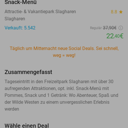
Snack-Menü
Attractie- & Vakantiepark Slagharen
8.8
star
Slagharen
Verkauft: 5.542
37
,90
€
Regulär
22
€
,40
Täglich um Mitternacht neue Social Deals. Sei schnell,
weg = weg!
Zusammengefasst
Tageseintritt in den Freizeitpark Slagharen mit über 30
aufregenden Attraktionen, opt. inkl. Snack-Menü mit
Pommes, Snack und 1 Getränk: Wo Abenteuer, Spaß und
der Wilde Westen zu einem unvergesslichen Erlebnis
werden
Wähle einen Deal