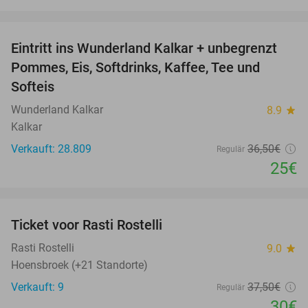
favorite_border
Eintritt ins Wunderland Kalkar + unbegrenzt
32%
Pommes, Eis, Softdrinks, Kaffee, Tee und
Softeis
Wunderland Kalkar
8.9
star
Kalkar
Verkauft: 28.809
36
,50
€
Regulär
25€
favorite_border
Ticket voor Rasti Rostelli
20%
NEW
TODAY
Rasti Rostelli
9.0
star
Hoensbroek (+21 Standorte)
Verkauft: 9
37
,50
€
Regulär
30€