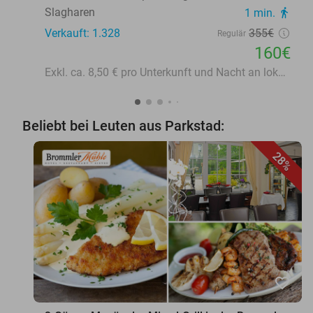
Slagharen
1 min.
directions_walk
Verkauft: 1.328
355€
Regulär
160€
Exkl. ca. 8,50 € pro Unterkunft und Nacht an lokalen Gebühren
Beliebt bei Leuten aus Parkstad:
28%
favorite_border