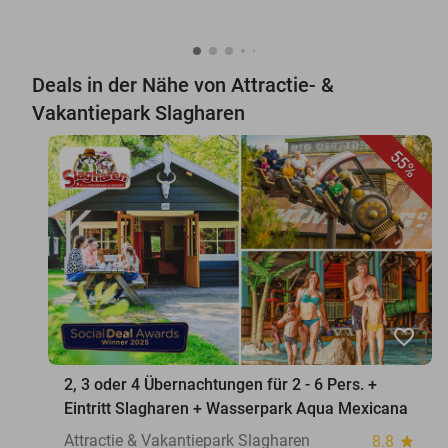
Deals in der Nähe von Attractie- &
Vakantiepark Slagharen
55%
favorite_border
2, 3 oder 4 Übernachtungen für 2 - 6 Pers. +
Eintritt Slagharen + Wasserpark Aqua Mexicana
Attractie & Vakantiepark Slagharen
8.8
star