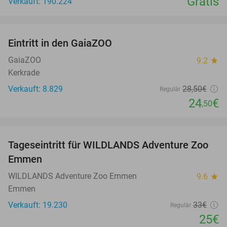
Gratis
Verkauft: 190.224
favorite_border
Eintritt in den GaiaZOO
14%
GaiaZOO
9.2
star
Kerkrade
Verkauft: 8.829
28
,50
€
Regulär
24
€
,50
favorite_border
Tageseintritt für WILDLANDS Adventure Zoo
24%
Emmen
WILDLANDS Adventure Zoo Emmen
9.6
star
Emmen
Verkauft: 19.230
33€
Regulär
25€