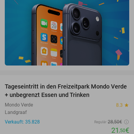
favorite_border
Tageseintritt in den Freizeitpark Mondo Verde
25%
+ unbegrenzt Essen und Trinken
Mondo Verde
8.3
star
Landgraaf
Verkauft: 35.828
28
,50
€
Regulär
21
€
,50