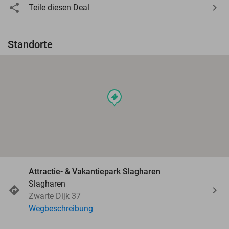
Teile diesen Deal
Standorte
events
Attractie- & Vakantiepark Slagharen
Slagharen
Zwarte Dijk 37
Wegbeschreibung