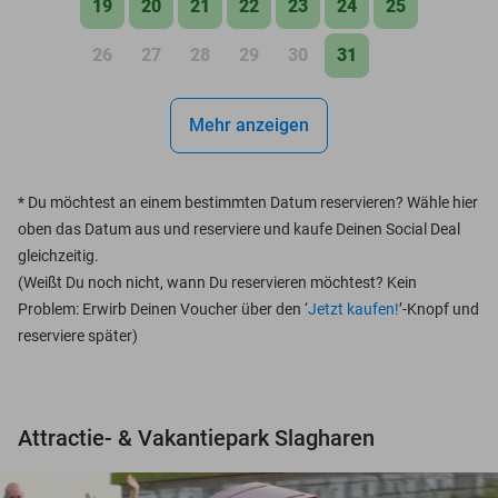
19
20
21
22
23
24
25
26
27
28
29
30
31
Mehr anzeigen
*
Du möchtest an einem bestimmten Datum reservieren? Wähle hier
oben das Datum aus und reserviere und kaufe Deinen Social Deal
gleichzeitig.
(Weißt Du noch nicht, wann Du reservieren möchtest? Kein
Problem: Erwirb Deinen Voucher über den ‘
Jetzt kaufen!
’-Knopf und
reserviere später)
Attractie- & Vakantiepark Slagharen