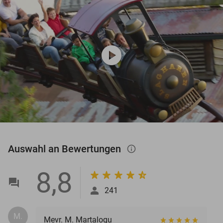
play_circle
Auswahl an Bewertungen
info_outlined
8,8
241
M.
Mevr. M. Martalogu