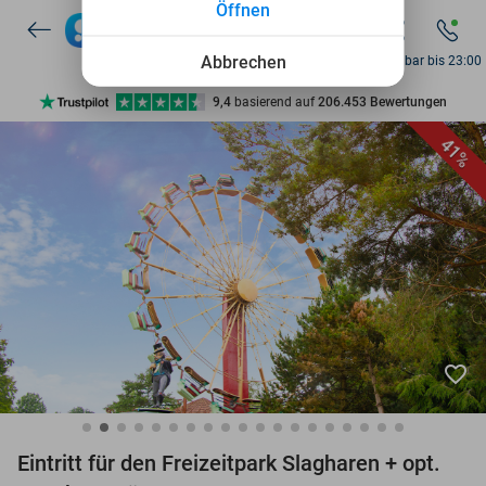
Öffnen
7 Tage die Woche verfügbar
10+ Millionen Mitglieder
Abbrechen
Erreichbar bis 23:00
9,4
basierend auf
206.453 Bewertungen
Entdecke 15.000+ Deals
41%
7 Tage die Woche verfügbar
10+ Millionen Mitglieder
favorite_border
Eintritt für den Freizeitpark Slagharen + opt.