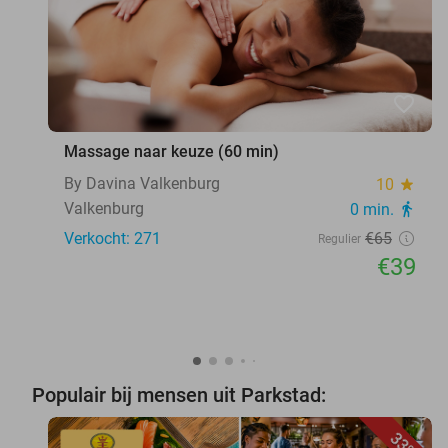
favorite_border
Massage naar keuze (60 min)
By Davina Valkenburg
10
star
Valkenburg
0 min.
directions_walk
Verkocht: 271
€65
Regulier
€39
Populair bij mensen uit Parkstad:
33%