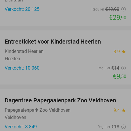
Verkocht: 20.125
€49
,90
Regulier
€29
,90
favorite_border
Entreeticket voor Kinderstad Heerlen
32%
Kinderstad Heerlen
8.9
star
Heerlen
Verkocht: 10.060
€14
Regulier
€9
,50
favorite_border
Dagentree Papegaaienpark Zoo Veldhoven
26%
Papegaaienpark Zoo Veldhoven
9.4
star
Veldhoven
Verkocht: 8.849
€18
Regulier