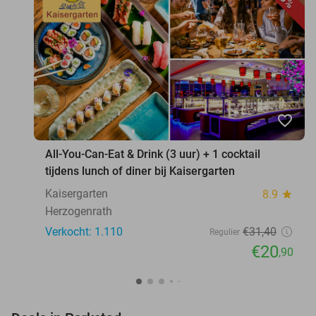
favorite_border
All-You-Can-Eat & Drink (3 uur) + 1 cocktail
tijdens lunch of diner bij Kaisergarten
Kaisergarten
8.9
star
Herzogenrath
Verkocht: 1.110
€31
,40
Regulier
€20
,90
favorite_border