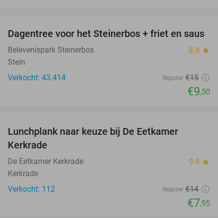
favorite_border
Dagentree voor het Steinerbos + friet en saus
37%
Belevenispark Steinerbos
8.9
star
Stein
Verkocht: 43.414
€15
Regulier
€9
,50
favorite_border
Lunchplank naar keuze bij De Eetkamer
43%
Kerkrade
De Eetkamer Kerkrade
9.9
star
Kerkrade
Verkocht: 112
€14
Regulier
€7
,95