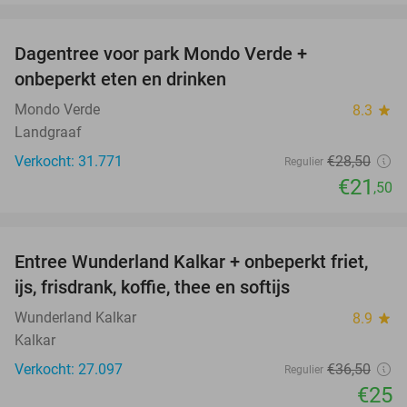
favorite_border
Dagentree voor park Mondo Verde +
25%
onbeperkt eten en drinken
Mondo Verde
8.3
star
Landgraaf
Verkocht: 31.771
€28
,50
Regulier
€21
,50
favorite_border
Entree Wunderland Kalkar + onbeperkt friet,
32%
ijs, frisdrank, koffie, thee en softijs
Wunderland Kalkar
8.9
star
Kalkar
Verkocht: 27.097
€36
,50
Regulier
€25