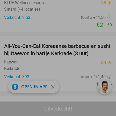
BLUE Wellnessresorts
8.8
star
Sittard (+4 locaties)
Verkocht: 2.535
€41
,50
Regulier
€21
,50
favorite_border
All-You-Can-Eat Koreaanse barbecue en sushi
28%
bij Itaewon in hartje Kerkrade (3 uur)
Itaewon
9.4
star
Kerkrade
Verkocht: 392
€41
,40
Regulier
€29
,95
close
OPEN IN APP
favorite_border
Entree Speelpark Klein Zwitserland + minigolf
38%
Uitverkocht!
+ drankje