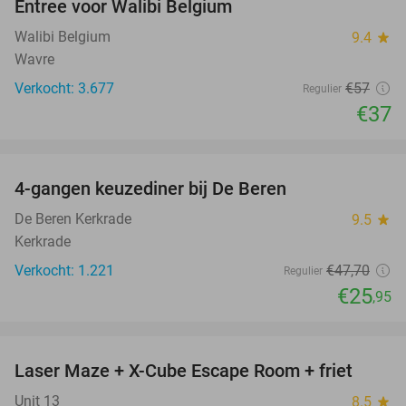
Entree voor Walibi Belgium
35%
Walibi Belgium
9.4
star
Wavre
Verkocht: 3.677
€57
Regulier
€37
favorite_border
4-gangen keuzediner bij De Beren
46%
De Beren Kerkrade
9.5
star
Kerkrade
Verkocht: 1.221
€47
,70
Regulier
€25
,95
favorite_border
Laser Maze + X-Cube Escape Room + friet
39%
Unit 13
8.5
star