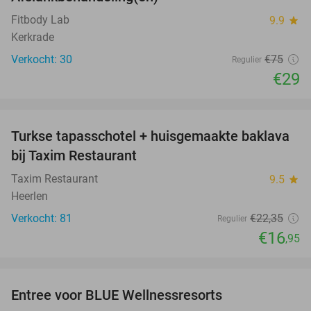
61%
Fitbody Lab
9.9
star
Kerkrade
Verkocht: 30
€75
Regulier
€29
favorite_border
Turkse tapasschotel + huisgemaakte baklava
24%
bij Taxim Restaurant
Taxim Restaurant
9.5
star
Heerlen
Verkocht: 81
€22
,35
Regulier
€16
,95
favorite_border
Entree voor BLUE Wellnessresorts
48%