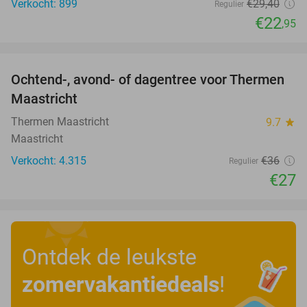
Verkocht: 899
€29
,40
Regulier
€22
,95
favorite_border
Ochtend-, avond- of dagentree voor Thermen
25%
Maastricht
Thermen Maastricht
9.7
star
Maastricht
Verkocht: 4.315
€36
Regulier
€27
Ontdek de leukste
zomervakantiedeals
!