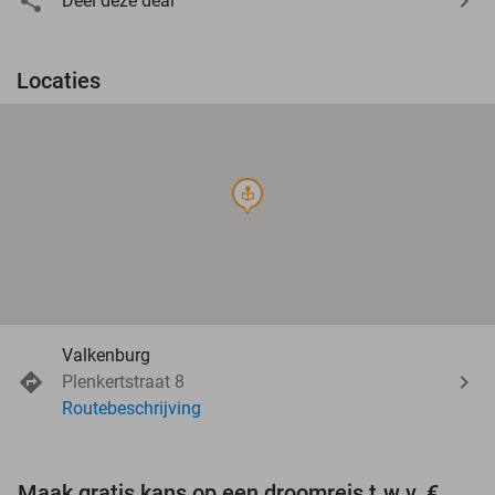
Deel deze deal
Locaties
course
Valkenburg
Plenkertstraat 8
Routebeschrijving
Maak gratis kans op een droomreis t.w.v. €3.000!