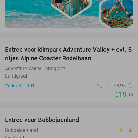
favorite_border
Entree voor klimpark Adventure Valley + evt. 5
17%
ritjes Alpine Coaster Rodelbaan
Adventure Valley Landgraaf
Landgraaf
Verkocht: 901
€23
,95
Regulier
€19
,95
favorite_border
Entree voor Bobbejaanland
40%
Bobbejaanland
9.1
star
Lichtaart