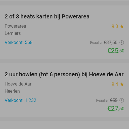
favorite_border
2 of 3 heats karten bij Powerarea
32%
Powerarea
9.3
star
Lemiers
Verkocht: 568
€37
,50
Regulier
€25
,50
favorite_border
2 uur bowlen (tot 6 personen) bij Hoeve de Aar
50%
Hoeve de Aar
9.4
star
Heerlen
Verkocht: 1.232
€55
Regulier
€27
,50
favorite_border