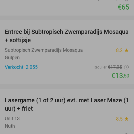
€65
favorite_border
Entree bij Subtropisch Zwemparadijs Mosaqua
25%
+ softijsje
Subtropisch Zwemparadijs Mosaqua
8.2
star
Gulpen
Verkocht: 2.055
€17
,95
Regulier
€13
,50
favorite_border
Lasergame (1 of 2 uur) evt. met Laser Maze (1
22%
uur) + friet
Unit 13
8.5
star
Nuth