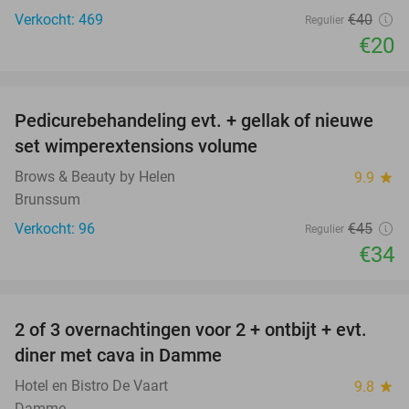
Verkocht: 469
€40
Regulier
€20
favorite_border
Pedicurebehandeling evt. + gellak of nieuwe
24%
set wimperextensions volume
Brows & Beauty by Helen
9.9
star
Brunssum
Verkocht: 96
€45
Regulier
€34
favorite_border
2 of 3 overnachtingen voor 2 + ontbijt + evt.
43%
diner met cava in Damme
Hotel en Bistro De Vaart
9.8
star
Damme