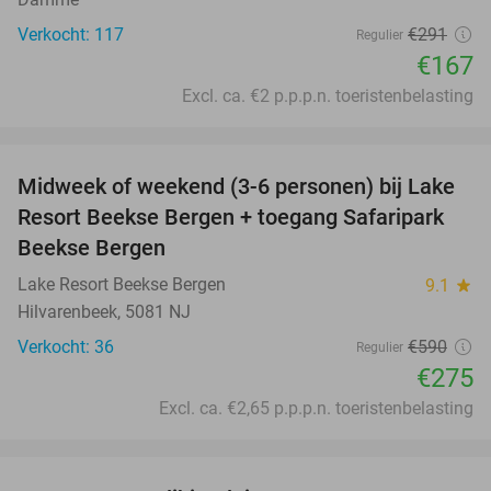
Verkocht: 117
€291
Regulier
€167
Excl. ca. €2 p.p.p.n. toeristenbelasting
favorite_border
Midweek of weekend (3-6 personen) bij Lake
53%
Resort Beekse Bergen + toegang Safaripark
Beekse Bergen
Lake Resort Beekse Bergen
9.1
star
Hilvarenbeek, 5081 NJ
Verkocht: 36
€590
Regulier
€275
Excl. ca. €2,65 p.p.p.n. toeristenbelasting
favorite_border