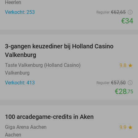
Heerlen
Verkocht: 253
€62
,65
Regulier
€34
favorite_border
3-gangen keuzediner bij Holland Casino
50%
Valkenburg
Taste Valkenburg (Holland Casino)
9.8
star
Valkenburg
Verkocht: 413
€57
,50
Regulier
€28
,75
favorite_border
100 arcadegame-credits in Aken
50%
Giga Arena Aachen
9.9
star
Aachen