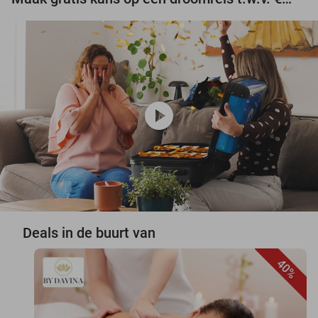
play_circle
Deals in de buurt van
40%