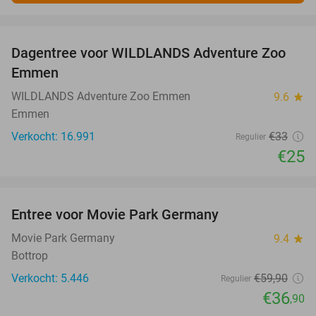
favorite_border
Dagentree voor WILDLANDS Adventure Zoo
24%
Emmen
WILDLANDS Adventure Zoo Emmen
9.6
star
Emmen
Verkocht: 16.991
€33
Regulier
€25
favorite_border
Entree voor Movie Park Germany
38%
Movie Park Germany
9.4
star
Bottrop
Verkocht: 5.446
€59
,90
Regulier
€36
,90