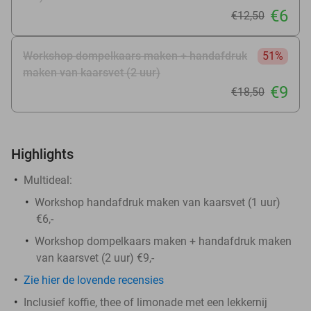
€6
€12
,50
Workshop dompelkaars maken + handafdruk
51%
maken van kaarsvet (2 uur)
€9
€18
,50
Highlights
Multideal:
Workshop handafdruk maken van kaarsvet (1 uur)
€6,-
Workshop dompelkaars maken + handafdruk maken
van kaarsvet (2 uur) €9,-
Zie hier de lovende recensies
Inclusief koffie, thee of limonade met een lekkernij