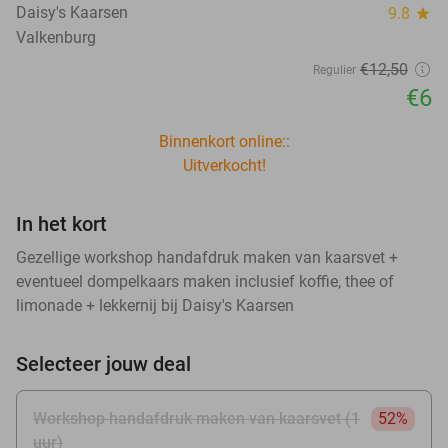
Daisy's Kaarsen
9.8
star
Valkenburg
€12
,50
Regulier
€6
Binnenkort online::
Uitverkocht!
In het kort
Gezellige workshop handafdruk maken van kaarsvet +
eventueel dompelkaars maken inclusief koffie, thee of
limonade + lekkernij bij Daisy's Kaarsen
Selecteer jouw deal
Workshop handafdruk maken van kaarsvet (1
52%
uur)