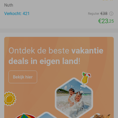
Nuth
Verkocht: 421
€38
Regulier
€23
,25
Ontdek de beste
vakantie
deals in eigen land
!
Bekijk hier