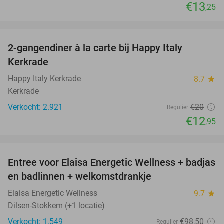
€13
,25
favorite_border
2-gangendiner à la carte bij Happy Italy
35%
Kerkrade
Happy Italy Kerkrade
8.7
star
Kerkrade
Verkocht: 2.921
€20
Regulier
€12
,95
favorite_border
Entree voor Elaisa Energetic Wellness + badjas
34%
en badlinnen + welkomstdrankje
Elaisa Energetic Wellness
9.7
star
Dilsen-Stokkem (+1 locatie)
Verkocht: 1.549
€98
,50
Regulier