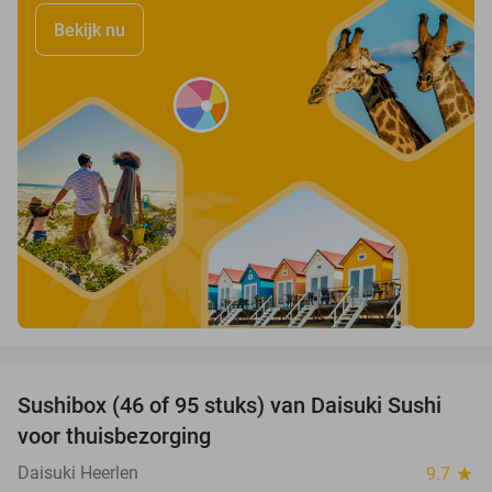
Bekijk nu
favorite_border
Sushibox (46 of 95 stuks) van Daisuki Sushi
46%
voor thuisbezorging
Daisuki Heerlen
9.7
star