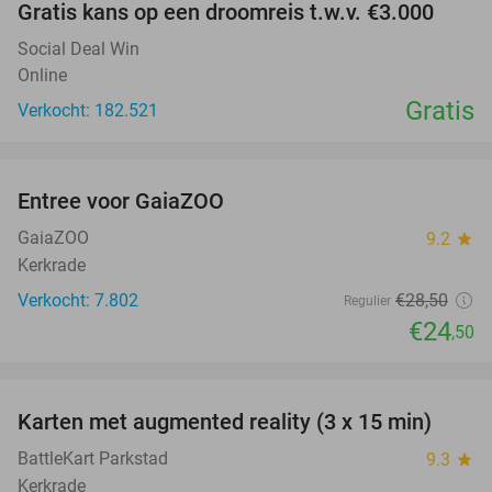
Gratis kans op een droomreis t.w.v. €3.000
Social Deal Win
Online
Gratis
Verkocht: 182.521
favorite_border
Entree voor GaiaZOO
14%
GaiaZOO
9.2
star
Kerkrade
Verkocht: 7.802
€28
,50
Regulier
€24
,50
favorite_border
Karten met augmented reality (3 x 15 min)
35%
BattleKart Parkstad
9.3
star
Kerkrade