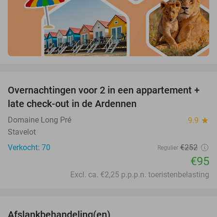
favorite_border
Overnachtingen voor 2 in een appartement +
62%
late check-out in de Ardennen
Domaine Long Pré
9.9
star
Stavelot
Verkocht: 70
€252
Regulier
€95
Excl. ca. €2,25 p.p.p.n. toeristenbelasting
favorite_border
Afslankbehandeling(en)