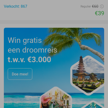
Verkocht: 867
€60
Regulier
€39
Win gratis
een droomreis
t.w.v. €3.000
Doe mee!