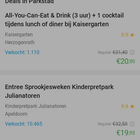
Deals in Parkstad
All-You-Can-Eat & Drink (3 uur) + 1 cocktail
33%
tijdens lunch of diner bij Kaisergarten
Kaisergarten
8.9
star
Herzogenrath
Verkocht: 1.110
€31
,40
Regulier
€20
,90
favorite_border
Entree Sprookjesweken Kinderpretpark
39%
Julianatoren
Kinderpretpark Julianatoren
9.4
star
Apeldoorn
Verkocht: 10.465
€32
,50
Regulier
€19
,95