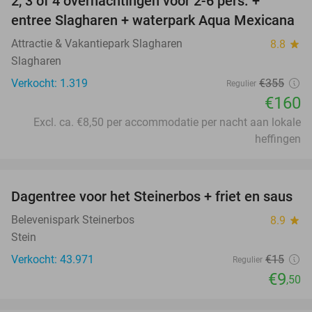
2, 3 of 4 overnachtingen voor 2-6 pers. +
55%
entree Slagharen + waterpark Aqua Mexicana
Attractie & Vakantiepark Slagharen
8.8
star
Slagharen
Verkocht: 1.319
€355
Regulier
€160
Excl. ca. €8,50 per accommodatie per nacht aan lokale
heffingen
favorite_border
Dagentree voor het Steinerbos + friet en saus
37%
Belevenispark Steinerbos
8.9
star
Stein
Verkocht: 43.971
€15
Regulier
€9
,50
favorite_border