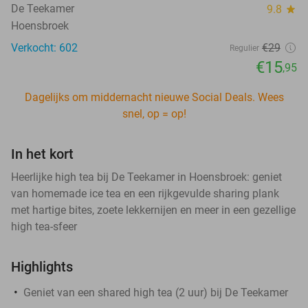
De Teekamer
9.8
star
Hoensbroek
Verkocht: 602
€29
Regulier
€15
,95
Dagelijks om middernacht nieuwe Social Deals. Wees
snel, op = op!
In het kort
Heerlijke high tea bij De Teekamer in Hoensbroek: geniet
van homemade ice tea en een rijkgevulde sharing plank
met hartige bites, zoete lekkernijen en meer in een gezellige
high tea-sfeer
Highlights
Geniet van een shared high tea (2 uur) bij De Teekamer