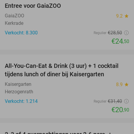
Entree voor GaiaZOO
14%
GaiaZOO
9.2
star
Kerkrade
Verkocht: 8.300
€28
,50
Regulier
€24
,50
favorite_border
All-You-Can-Eat & Drink (3 uur) + 1 cocktail
33%
tijdens lunch of diner bij Kaisergarten
Kaisergarten
8.9
star
Herzogenrath
Verkocht: 1.214
€31
,40
Regulier
€20
,90
favorite_border