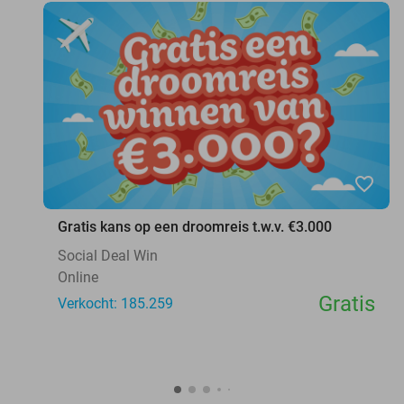
favorite_border
Gratis kans op een droomreis t.w.v. €3.000
Social Deal Win
Online
Gratis
Verkocht: 185.259