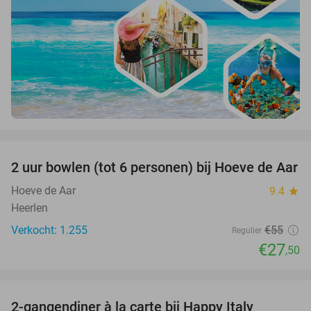
favorite_border
2 uur bowlen (tot 6 personen) bij Hoeve de Aar
50%
Hoeve de Aar
9.4
star
Heerlen
Verkocht: 1.255
€55
Regulier
€27
,50
favorite_border
2-gangendiner à la carte bij Happy Italy