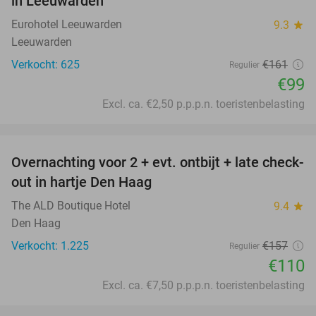
in Leeuwarden
Eurohotel Leeuwarden
9.3
star
Leeuwarden
Verkocht: 625
€161
Regulier
€99
Excl. ca. €2,50 p.p.p.n. toeristenbelasting
favorite_border
Overnachting voor 2 + evt. ontbijt + late check-
30%
out in hartje Den Haag
The ALD Boutique Hotel
9.4
star
Den Haag
Verkocht: 1.225
€157
Regulier
€110
Excl. ca. €7,50 p.p.p.n. toeristenbelasting
favorite_border