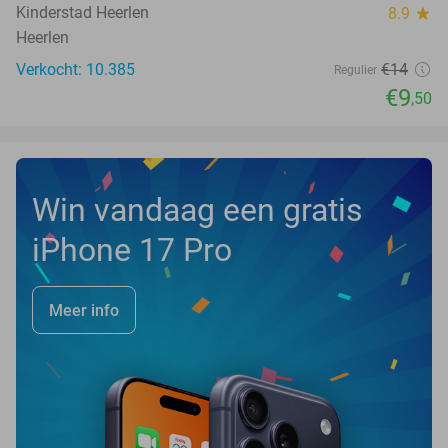
Kinderstad Heerlen
8.9
star
Heerlen
Verkocht: 10.385
€14
Regulier
€9
,50
Win vandaag een gratis
iPhone 17 Pro
Meer info