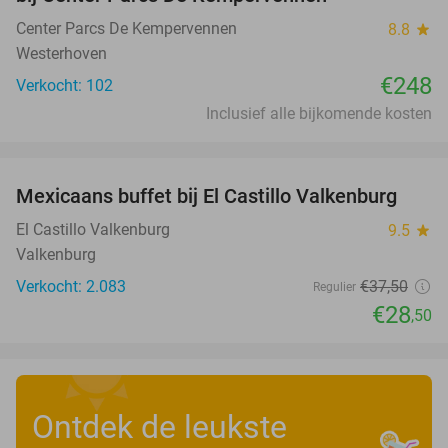
Center Parcs De Kempervennen
8.8
star
Westerhoven
€248
Verkocht: 102
Inclusief alle bijkomende kosten
favorite_border
Mexicaans buffet bij El Castillo Valkenburg
24%
El Castillo Valkenburg
9.5
star
Valkenburg
Verkocht: 2.083
€37
,50
Regulier
€28
,50
Ontdek de leukste