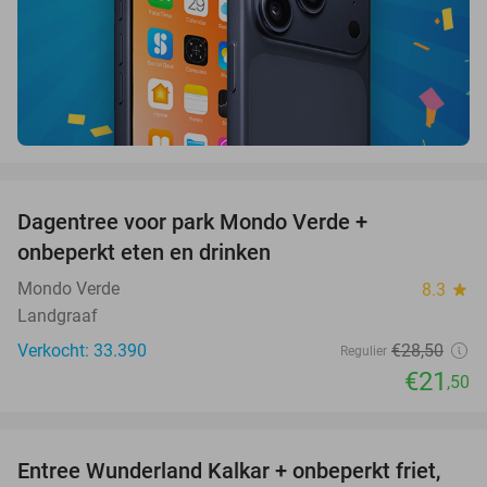
favorite_border
Dagentree voor park Mondo Verde +
25%
onbeperkt eten en drinken
Mondo Verde
8.3
star
Landgraaf
Verkocht: 33.390
€28
,50
Regulier
€21
,50
favorite_border
Entree Wunderland Kalkar + onbeperkt friet,
32%