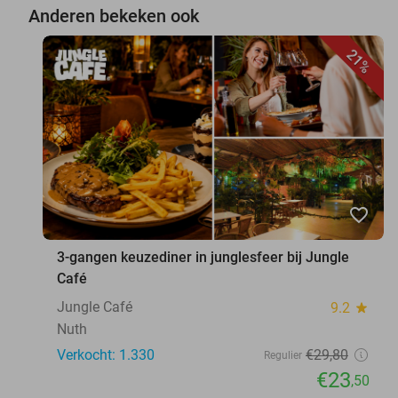
Anderen bekeken ook
21%
favorite_border
3-gangen keuzediner in junglesfeer bij Jungle
Café
Jungle Café
9.2
star
Nuth
Verkocht: 1.330
€29
,80
Regulier
€23
,50