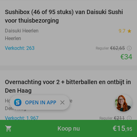
Sushibox (46 of 95 stuks) van Daisuki Sushi
46%
voor thuisbezorging
Daisuki Heerlen
9.7
star
Heerlen
Verkocht: 263
€62
,65
Regulier
€34
favorite_border
Overnachting voor 2 + bitterballen en ontbijt in
41%
Den Haag
Hotel Ibis Den Haag City Centre
9.5
star
close
OPEN IN APP
Den Haag
Verkocht: 1.967
€211
Regulier
€125
€15
shopping_cart
Koop nu
,95
Excl. ca. €6,20 p.p.p.n. toeristenbelasting