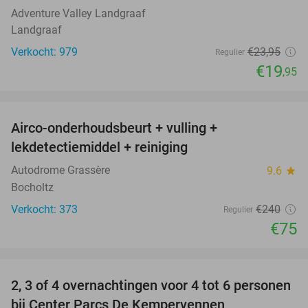
Adventure Valley Landgraaf
Landgraaf
Verkocht: 979
€23
,95
Regulier
€19
,95
favorite_border
Airco-onderhoudsbeurt + vulling +
69%
lekdetectiemiddel + reiniging
Autodrome Grassère
9.6
star
Bocholtz
Verkocht: 373
€240
Regulier
€75
favorite_border
2, 3 of 4 overnachtingen voor 4 tot 6 personen
bij Center Parcs De Kempervennen