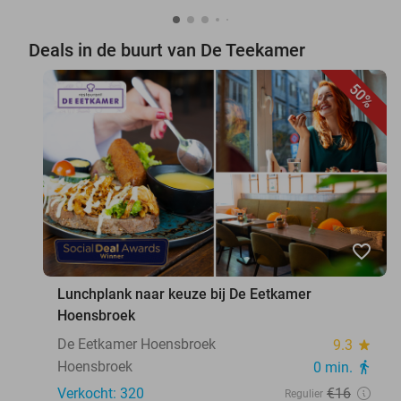
Deals in de buurt van De Teekamer
50%
favorite_border
Lunchplank naar keuze bij De Eetkamer
Hoensbroek
De Eetkamer Hoensbroek
9.3
star
Hoensbroek
0 min.
directions_walk
Verkocht: 320
€16
Regulier