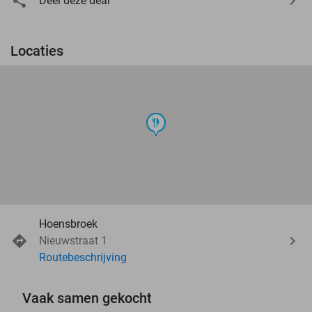
Deel deze deal
Locaties
food
Hoensbroek
Nieuwstraat 1
Routebeschrijving
Vaak samen gekocht