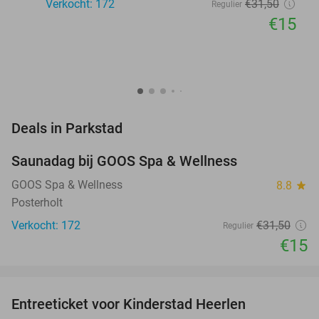
Verkocht: 172
€31
,50
Regulier
€15
favorite_border
Deals in Parkstad
Saunadag bij GOOS Spa & Wellness
52%
GOOS Spa & Wellness
8.8
star
Posterholt
Verkocht: 172
€31
,50
Regulier
€15
favorite_border
Entreeticket voor Kinderstad Heerlen
32%