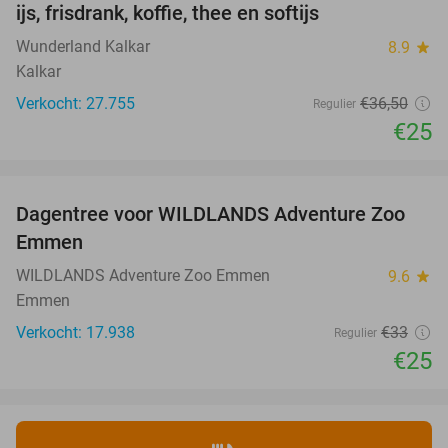
ijs, frisdrank, koffie, thee en softijs
Wunderland Kalkar
8.9
star
Kalkar
Verkocht: 27.755
€36
,50
Regulier
€25
favorite_border
Dagentree voor WILDLANDS Adventure Zoo
24%
Emmen
WILDLANDS Adventure Zoo Emmen
9.6
star
Emmen
Verkocht: 17.938
€33
Regulier
€25