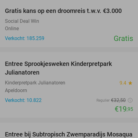
Gratis kans op een droomreis t.w.v. €3.000
Social Deal Win
Online
Gratis
Verkocht: 185.259
favorite_border
Entree Sprookjesweken Kinderpretpark
39%
Julianatoren
Kinderpretpark Julianatoren
9.4
star
Apeldoorn
Verkocht: 10.822
€32
,50
Regulier
€19
,95
favorite_border
Entree bij Subtropisch Zwemparadijs Mosaqua
25%