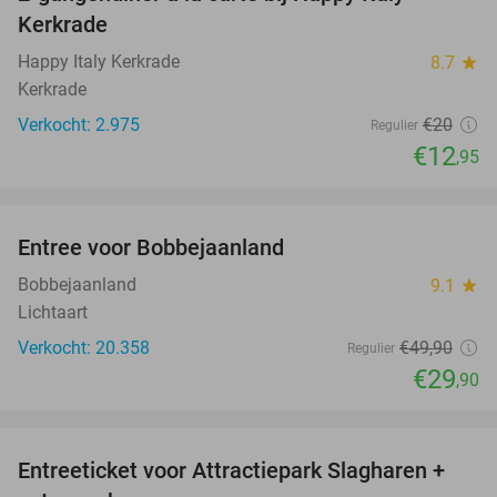
35%
Kerkrade
Happy Italy Kerkrade
8.7
star
Kerkrade
Verkocht: 2.975
€20
Regulier
€12
,95
favorite_border
Entree voor Bobbejaanland
40%
Bobbejaanland
9.1
star
Lichtaart
Verkocht: 20.358
€49
,90
Regulier
€29
,90
favorite_border
Entreeticket voor Attractiepark Slagharen +
41%