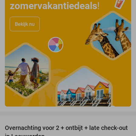
zomervakantiedeals
!
Bekijk nu
favorite_border
Overnachting voor 2 + ontbijt + late check-out
39%