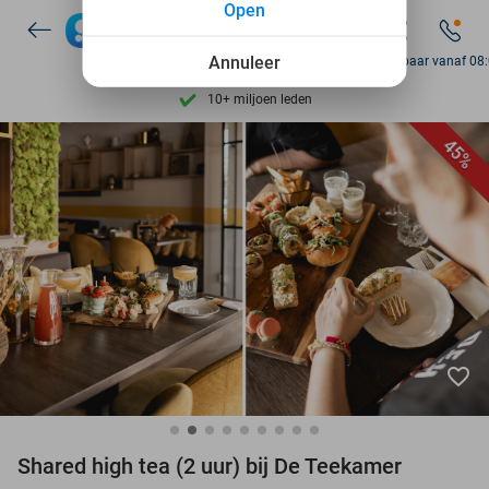
Open
7 dagen per week beschikbaar
10+ miljoen leden
Annuleer
Bereikbaar vanaf 08
9,4
op basis van
206.115 reviews
Ontdek 15.000+ deals
45%
7 dagen per week beschikbaar
10+ miljoen leden
favorite_border
Shared high tea (2 uur) bij De Teekamer