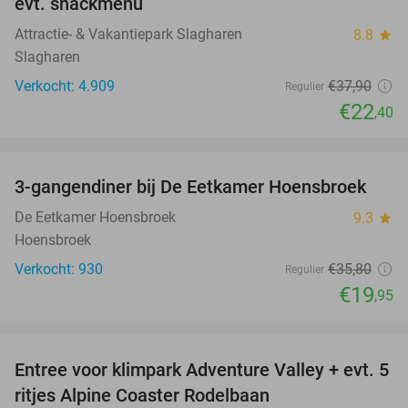
evt. snackmenu
Attractie- & Vakantiepark Slagharen
8.8
star
Slagharen
Verkocht: 4.909
€37
,90
Regulier
€22
,40
favorite_border
3-gangendiner bij De Eetkamer Hoensbroek
44%
De Eetkamer Hoensbroek
9.3
star
Hoensbroek
Verkocht: 930
€35
,80
Regulier
€19
,95
favorite_border
Entree voor klimpark Adventure Valley + evt. 5
17%
ritjes Alpine Coaster Rodelbaan