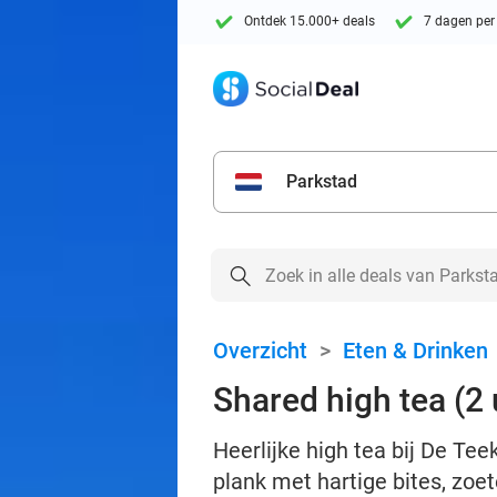
Ontdek 15.000+ deals
7 dagen per
Parkstad
Overzicht
>
Eten & Drinken
Shared high tea (2
Heerlijke high tea bij De T
plank met hartige bites, zoet