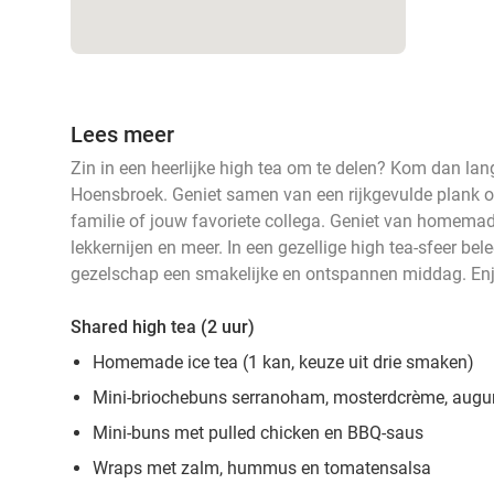
Lees meer
Zin in een heerlijke high tea om te delen? Kom dan lan
Hoensbroek. Geniet samen van een rijkgevulde plank om
familie of jouw favoriete collega. Geniet van homemade 
lekkernijen en meer. In een gezellige high tea-sfeer be
gezelschap een smakelijke en ontspannen middag. Enj
Shared high tea (2 uur)
Homemade ice tea (1 kan, keuze uit drie smaken)
Mini-briochebuns serranoham, mosterdcrème, augurk
Mini-buns met pulled chicken en BBQ-saus
Wraps met zalm, hummus en tomatensalsa