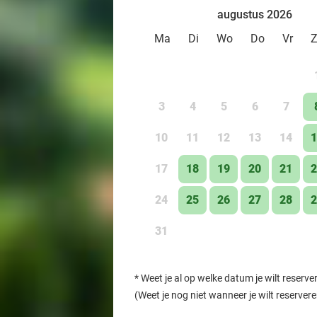
augustus 2026
Ma
Di
Wo
Do
Vr
3
4
5
6
7
10
11
12
13
14
1
17
18
19
20
21
2
24
25
26
27
28
2
31
*
Weet je al op welke datum je wilt reserve
(Weet je nog niet wanneer je wilt reserver