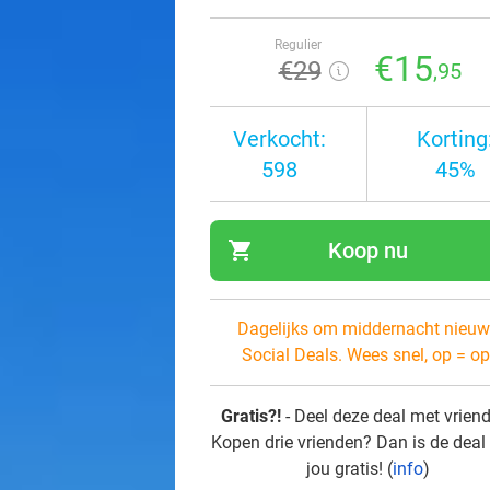
Regulier
€15
€29
,95
Verkocht:
Korting
598
45%
shopping_cart
Koop nu
navi
Dagelijks om middernacht nieuw
Social Deals. Wees snel, op = op
Gratis?!
- Deel deze deal met vrien
Kopen drie vrienden? Dan is de deal
jou gratis! (
info
)