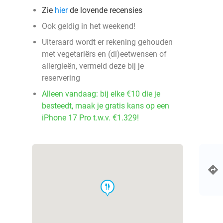
Zie
hier
de lovende recensies
Ook geldig in het weekend!
Uiteraard wordt er rekening gehouden
met vegetariërs en (di)eetwensen of
allergieën, vermeld deze bij je
reservering
Alleen vandaag: bij elke €10 die je
besteedt, maak je gratis kans op een
iPhone 17 Pro t.w.v. €1.329!
food