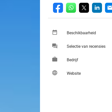
whatsapp
linkedin
fb
mai
date_range
keybo
Beschikbaarheid
chat
keybo
Selectie van recensies
work
keybo
Bedrijf
language
keybo
Website