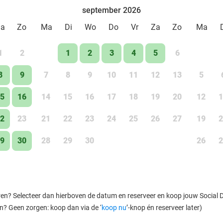
september 2026
Za
Zo
Ma
Di
Wo
Do
Vr
Za
Zo
Ma
1
2
1
2
3
4
5
6
8
9
7
8
9
10
11
12
13
5
5
16
14
15
16
17
18
19
20
12
1
2
23
21
22
23
24
25
26
27
19
2
9
30
28
29
30
26
2
ren? Selecteer dan hierboven de datum en reserveer en koop jouw Social Dea
en? Geen zorgen: koop dan via de ‘
koop nu
’-knop én reserveer later)