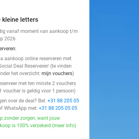
 kleine letters
dig vanaf moment van aankoop t/m
ep 2026
erveren:
a aankoop online reserveren met
Social Deal Reserveren' (te vinden
nder het overzicht:
mijn vouchers
)
eserveer met ten minste 2 vouchers
1 voucher is geldig voor 1 persoon)
gen over de deal? Bel:
+31 88 205 05
f WhatsApp met:
+31 88 205 05 05
p zonder zorgen, want jouw
koop is 100% verzekerd (meer info)