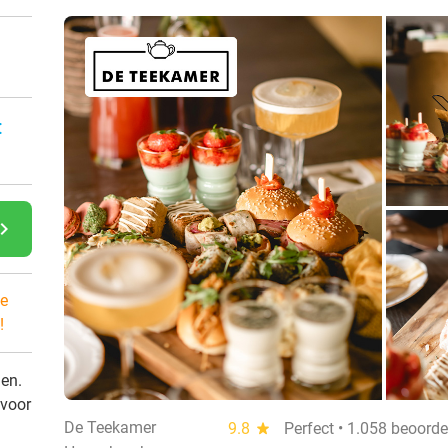
:
gate_next
e
!
den.
 voor
De Teekamer
9.8
star
Perfect • 1.058 beoord