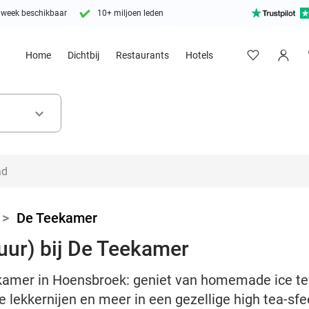
 week beschikbaar
10+ miljoen leden
Home
Dichtbij
Restaurants
Hotels
keyboard_arrow_down
>
De Teekamer
 uur) bij De Teekamer
eekamer in Hoensbroek: geniet van homemade ice te
e lekkernijen en meer in een gezellige high tea-sfe