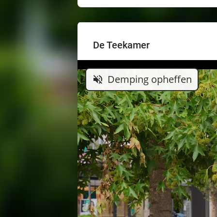
De Teekamer
Demping opheffen
volume_off