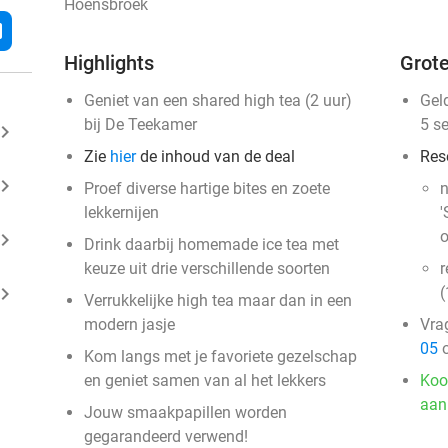
Hoensbroek
l
Highlights
Grote
Geniet van een shared high tea (2 uur)
Gel
bij De Teekamer
5 s
ard_arrow_right
Zie
hier
de inhoud van de deal
Res
ard_arrow_right
Proef diverse hartige bites en zoete
n
lekkernijen
'
o
ard_arrow_right
Drink daarbij homemade ice tea met
keuze uit drie verschillende soorten
r
ard_arrow_right
(
Verrukkelijke high tea maar dan in een
modern jasje
Vra
05
o
Kom langs met je favoriete gezelschap
en geniet samen van al het lekkers
Koo
aan
Jouw smaakpapillen worden
gegarandeerd verwend!