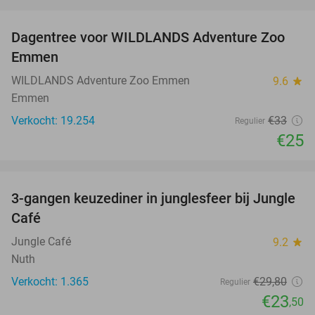
favorite_border
Dagentree voor WILDLANDS Adventure Zoo
24%
Emmen
WILDLANDS Adventure Zoo Emmen
9.6
star
Emmen
Verkocht: 19.254
€33
Regulier
€25
favorite_border
3-gangen keuzediner in junglesfeer bij Jungle
21%
Café
Jungle Café
9.2
star
Nuth
Verkocht: 1.365
€29
,80
Regulier
€23
,50