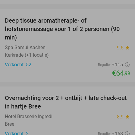
favorite_border
Deep tissue aromatherapie- of
43%
hotstonemassage voor 1 of 2 personen (90
min)
Spa Samui Aachen
9.5
star
Kerkrade (+1 locatie)
Verkocht: 52
€115
Regulier
€64
,99
favorite_border
Overnachting voor 2 + ontbijt + late check-out
41%
NEW
in hartje Bree
TODAY
Hotel Brasserie Ingredi
8.9
star
Bree
Verkocht: 2
€168
Regulier