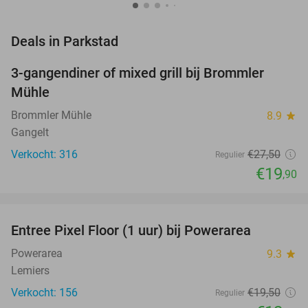
favorite_border
Deals in Parkstad
3-gangendiner of mixed grill bij Brommler
28%
Mühle
Brommler Mühle
8.9
star
Gangelt
Verkocht: 316
€27
,50
Regulier
€19
,90
favorite_border
Entree Pixel Floor (1 uur) bij Powerarea
36%
Powerarea
9.3
star
Lemiers
Verkocht: 156
€19
,50
Regulier