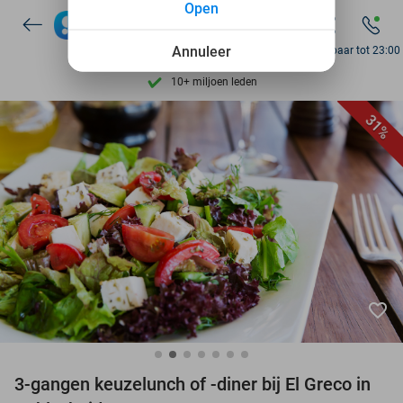
Ontdek 15.000+ deals
Open
7 dagen per week beschikbaar
Annuleer
Bereikbaar tot 23:00
10+ miljoen leden
9,4
op basis van
206.479 reviews
31%
Ontdek 15.000+ deals
7 dagen per week beschikbaar
10+ miljoen leden
favorite_border
3-gangen keuzelunch of -diner bij El Greco in