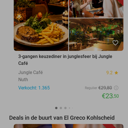
favorite_border
3-gangen keuzediner in junglesfeer bij Jungle
Café
Jungle Café
9.2
star
Nuth
Verkocht: 1.365
€29
,80
Regulier
€23
,50
Deals in de buurt van El Greco Kohlscheid