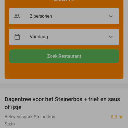
Zoek Restaurant
favorite_border
Dagentree voor het Steinerbos + friet en saus
37%
of ijsje
Belevenispark Steinerbos
8.9
star
Stein