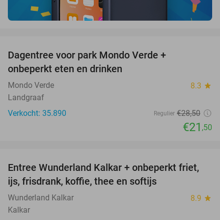
favorite_border
Dagentree voor park Mondo Verde +
25%
onbeperkt eten en drinken
Mondo Verde
8.3
star
Landgraaf
Verkocht: 35.890
€28
,50
Regulier
€21
,50
favorite_border
Entree Wunderland Kalkar + onbeperkt friet,
32%
ijs, frisdrank, koffie, thee en softijs
Wunderland Kalkar
8.9
star
Kalkar