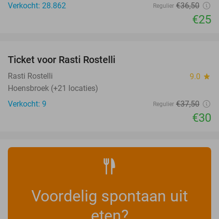
Verkocht: 28.862
€36
,50
Regulier
€25
favorite_border
Ticket voor Rasti Rostelli
20%
NEW
TODAY
Rasti Rostelli
9.0
star
Hoensbroek (+21 locaties)
Verkocht: 9
€37
,50
Regulier
€30
Voordelig spontaan uit
eten?