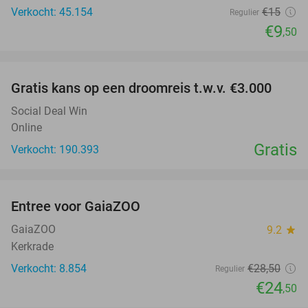
Verkocht: 45.154
€15
Regulier
€9
,50
favorite_border
Gratis kans op een droomreis t.w.v. €3.000
Social Deal Win
Online
Gratis
Verkocht: 190.393
favorite_border
Entree voor GaiaZOO
14%
GaiaZOO
9.2
star
Kerkrade
Verkocht: 8.854
€28
,50
Regulier
€24
,50