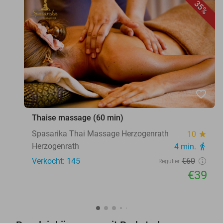
35%
favorite_border
Thaise massage (60 min)
Spasarika Thai Massage Herzogenrath
10
star
Herzogenrath
4 min.
directions_walk
Verkocht: 145
€60
Regulier
€39