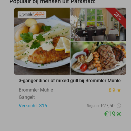
Populair bij mensen uit Parkstad:
28%
favorite_border
3-gangendiner of mixed grill bij Brommler Mühle
Brommler Mühle
8.9
star
Gangelt
Verkocht: 316
€27
,50
Regulier
€19
,90