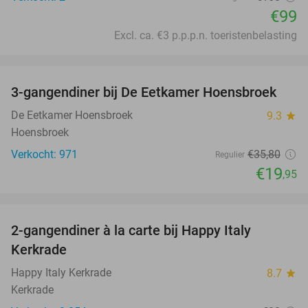
€99
Excl. ca. €3 p.p.p.n. toeristenbelasting
favorite_border
3-gangendiner bij De Eetkamer Hoensbroek
44%
De Eetkamer Hoensbroek
9.3
star
Hoensbroek
Verkocht: 971
€35
,80
Regulier
€19
,95
favorite_border
2-gangendiner à la carte bij Happy Italy
35%
Kerkrade
Happy Italy Kerkrade
8.7
star
Kerkrade