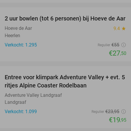
favorite_border
2 uur bowlen (tot 6 personen) bij Hoeve de Aar
50%
Hoeve de Aar
9.4
star
Heerlen
Verkocht: 1.295
€55
Regulier
€27
,50
favorite_border
Entree voor klimpark Adventure Valley + evt. 5
17%
ritjes Alpine Coaster Rodelbaan
Adventure Valley Landgraaf
Landgraaf
Verkocht: 1.099
€23
,95
Regulier
€19
,95