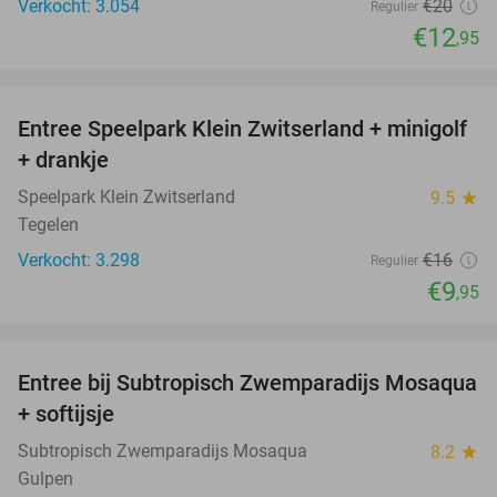
Verkocht: 3.054
€20
Regulier
€12
,95
favorite_border
Entree Speelpark Klein Zwitserland + minigolf
38%
+ drankje
Speelpark Klein Zwitserland
9.5
star
Tegelen
Verkocht: 3.298
€16
Regulier
€9
,95
favorite_border
Entree bij Subtropisch Zwemparadijs Mosaqua
25%
+ softijsje
Subtropisch Zwemparadijs Mosaqua
8.2
star
Gulpen