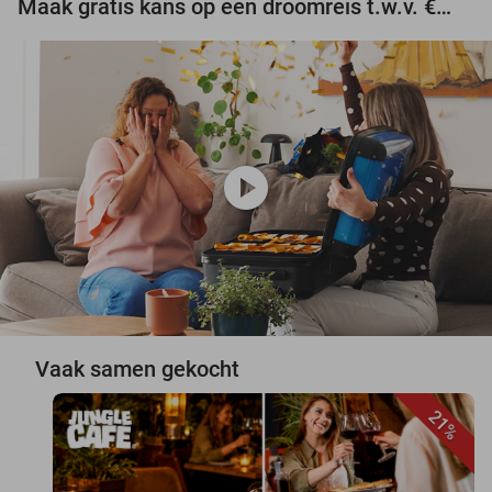
Maak gratis kans op een droomreis t.w.v. €3.000!
play_circle
Vaak samen gekocht
21%