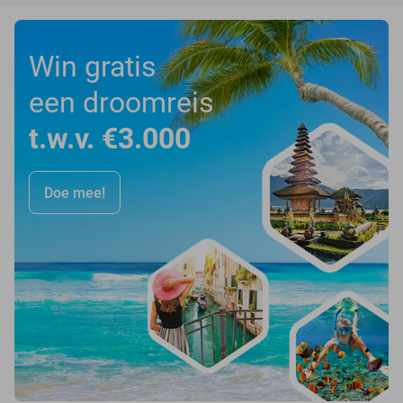
Win gratis
een droomreis
t.w.v. €3.000
Doe mee!