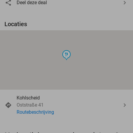
Deel deze deal
Locaties
food
Kohlscheid
Oststraße 41
Routebeschrijving