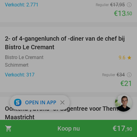
Verkocht: 2.771
€17
,95
Regulier
€13
,50
favorite_border
2- of 4-gangenlunch of -diner van de chef bij
38%
Bistro Le Cremant
Bistro Le Cremant
9.6
star
Schimmert
Verkocht: 317
€34
Regulier
€21
favorite_border
close
OPEN IN APP
Ochtend-, avond- of dagentree voor Thermen
25%
Maastricht
€17
Thermen Maastricht
shopping_cart
Koop nu
9.7
star
,90
Maastricht