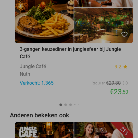
favorite_border
3-gangen keuzediner in junglesfeer bij Jungle
Café
Jungle Café
9.2
star
Nuth
Verkocht: 1.365
€29
,80
Regulier
€23
,50
Anderen bekeken ook
21%