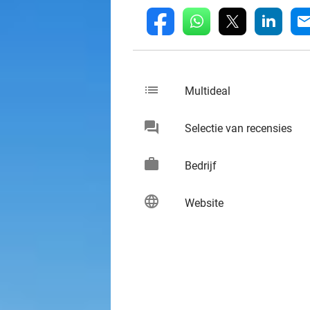
whatsapp
linkedin
fb
mai
list
keybo
Multideal
chat
keybo
Selectie van recensies
work
keybo
Bedrijf
language
keybo
Website