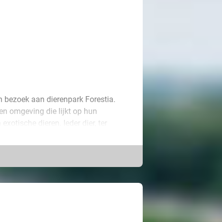
n bezoek aan dierenpark Forestia.
een omgeving die lijkt op hun
xotische dieren. Ieder dier, ter
, heeft een naam en wordt liefdevol
magie van de dierenwereld, voor
geveer dertig verschillende
Ieder bezoek is een onvergetelijke
van de dieren voorop staat. Maak ook
te pauzeren en te genieten van het