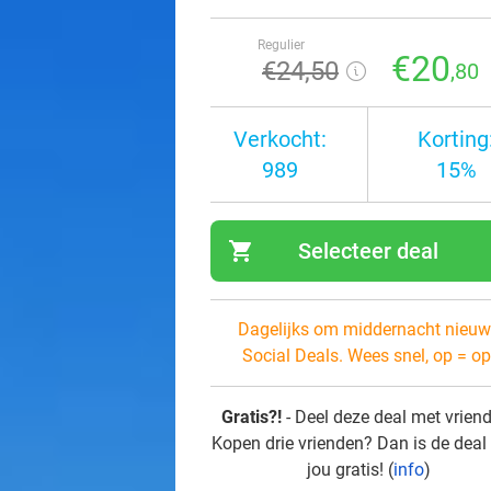
Regulier
€20
€24
,50
,80
Verkocht:
Korting
989
15%
shopping_cart
Selecteer deal
navi
Dagelijks om middernacht nieuw
Social Deals. Wees snel, op = op
Gratis?!
- Deel deze deal met vrien
Kopen drie vrienden? Dan is de deal
jou gratis! (
info
)