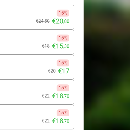
n Forestia!
15%
€20
€24
,50
,80
15%
€15
€18
,30
15%
€17
€20
15%
€18
€22
,70
15%
€18
€22
,70