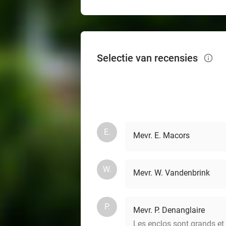
Selectie van recensies
info_outlined
E.
Mevr. E. Macors
W.
Mevr. W. Vandenbrink
P.
Mevr. P. Denanglaire
Les enclos sont grands et