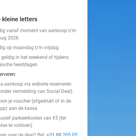
 kleine letters
dig vanaf moment van aankoop t/m
aug 2026
dig op maandag t/m vrijdag
 geldig in het weekend of tijdens
gische feestdagen
erveren:
a aankoop via website reserveren
onder vermelding van Social Deal)
oon je voucher (afgedrukt of in de
pp) aan de kassa
lusief parkeerkosten van €5 (ter
atse te voldoen)
gen over de deal? Bel:
+31 88 205 05