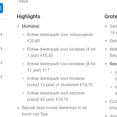
Theux
l
Highlights
Grote
Multideal:
Gel
14 
ard_arrow_right
Entree dierenpark voor volwassenen
€20,80
Gel
ard_arrow_right
Entree dierenpark voor kinderen (4 tot
Niet
7 jaar) €15,30
Bel
ard_arrow_right
Entree dierenpark voor kinderen (8 tot
Res
11 jaar) €17
n
ard_arrow_right
Entree dierenpark voor kinderen
(
(vanaf 12 jaar) of studenten €18,70
t
Entree dierenpark voor senioren
a
(vanaf 65 jaar) €18,70
Exc
Bezoek deze mooie dierentuin in de
pla
buurt van Spa
Vra