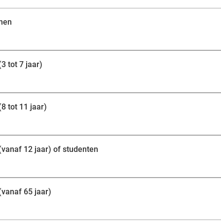
groene landschap. Een onvergetelijke dag wacht op je i
enen
3 tot 7 jaar)
8 tot 11 jaar)
(vanaf 12 jaar) of studenten
(vanaf 65 jaar)