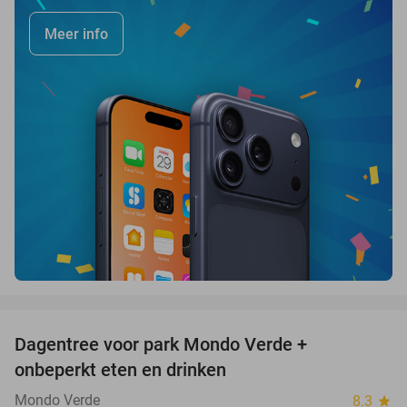
Meer info
favorite_border
Dagentree voor park Mondo Verde +
25%
onbeperkt eten en drinken
Mondo Verde
8.3
star