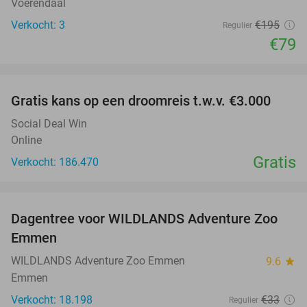
Voerendaal
Verkocht: 3
€195
Regulier
€79
favorite_border
Gratis kans op een droomreis t.w.v. €3.000
Social Deal Win
Online
Gratis
Verkocht: 186.470
favorite_border
Dagentree voor WILDLANDS Adventure Zoo
24%
Emmen
WILDLANDS Adventure Zoo Emmen
9.6
star
Emmen
Verkocht: 18.198
€33
Regulier