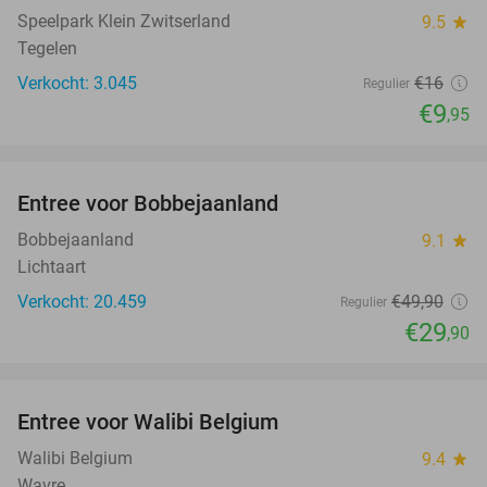
Speelpark Klein Zwitserland
9.5
star
Tegelen
Verkocht: 3.045
€16
Regulier
€9
,95
favorite_border
Entree voor Bobbejaanland
40%
Bobbejaanland
9.1
star
Lichtaart
Verkocht: 20.459
€49
,90
Regulier
€29
,90
favorite_border
Entree voor Walibi Belgium
35%
Walibi Belgium
9.4
star
Wavre