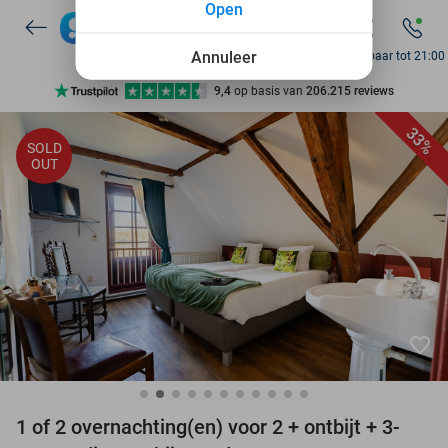
Open
7 dagen per week beschikbaar
10+ miljoen leden
Annuleer
Bereikbaar tot 21:00
9,4
op basis van
206.215 reviews
Ontdek 15.000+ deals
33%
SOLD
7 dagen per week beschikbaar
OUT
10+ miljoen leden
favorite_border
1 of 2 overnachting(en) voor 2 + ontbijt + 3-