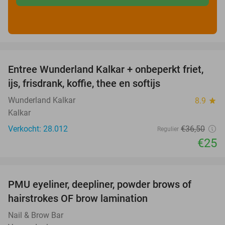
favorite_border
Entree Wunderland Kalkar + onbeperkt friet,
32%
ijs, frisdrank, koffie, thee en softijs
Wunderland Kalkar
8.9
star
Kalkar
Verkocht: 28.012
€36
,50
Regulier
€25
favorite_border
PMU eyeliner, deepliner, powder brows of
59%
hairstrokes OF brow lamination
Nail & Brow Bar