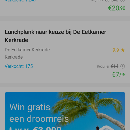
Regulier
€20
,90
favorite_border
Lunchplank naar keuze bij De Eetkamer
43%
Kerkrade
De Eetkamer Kerkrade
9.9
star
Kerkrade
Verkocht: 175
€14
Regulier
€7
,95
Win gratis
een droomreis