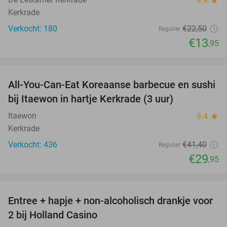
9.9
star
Kerkrade
Verkocht: 180
€22
,50
Regulier
€13
,95
favorite_border
All-You-Can-Eat Koreaanse barbecue en sushi
28%
bij Itaewon in hartje Kerkrade (3 uur)
Itaewon
9.4
star
Kerkrade
Verkocht: 436
€41
,40
Regulier
€29
,95
favorite_border
Entree + hapje + non-alcoholisch drankje voor
52%
2 bij Holland Casino