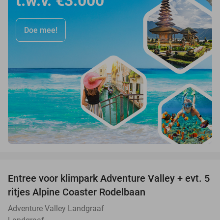
t.w.v. €3.000
Doe mee!
favorite_border
Entree voor klimpark Adventure Valley + evt. 5
17%
ritjes Alpine Coaster Rodelbaan
Adventure Valley Landgraaf