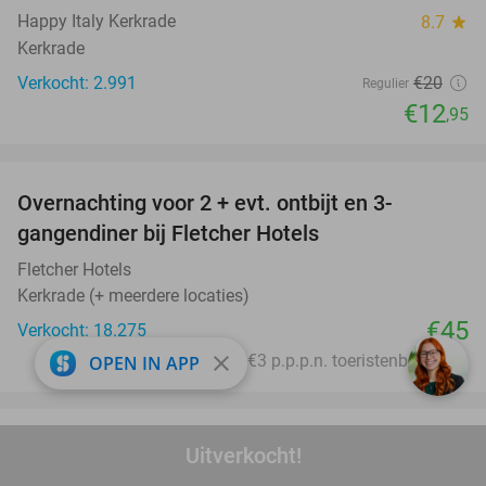
Happy Italy Kerkrade
8.7
star
Kerkrade
Verkocht: 2.991
€20
Regulier
€12
,95
favorite_border
Overnachting voor 2 + evt. ontbijt en 3-
gangendiner bij Fletcher Hotels
Fletcher Hotels
Kerkrade (+ meerdere locaties)
€45
Verkocht: 18.275
close
Excl. ca. €3 p.p.p.n. toeristenbelasting
OPEN IN APP
favorite_border
Turkse tapasschotel + huisgemaakte baklava
24%
Uitverkocht!
bij Taxim Restaurant