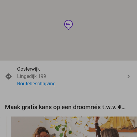
hotel
Oosterwijk
Lingedijk 199
Routebeschrijving
Maak gratis kans op een droomreis t.w.v. €3.000!