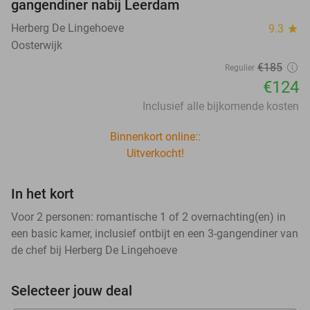
gangendiner nabij Leerdam
Herberg De Lingehoeve
9.3
star
Oosterwijk
€185
Regulier
€124
Inclusief alle bijkomende kosten
Binnenkort online::
Uitverkocht!
In het kort
Voor 2 personen: romantische 1 of 2 overnachting(en) in
een basic kamer, inclusief ontbijt en een 3-gangendiner van
de chef bij Herberg De Lingehoeve
Selecteer jouw deal