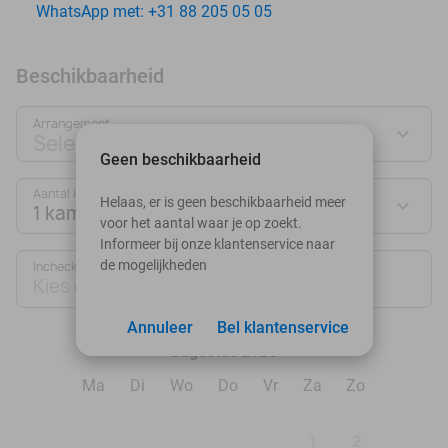
WhatsApp met: +31 88 205 05 05
Beschikbaarheid
Arrangement
Selecteer jouw deal
Geen beschikbaarheid
Aantal kamers:
Helaas, er is geen beschikbaarheid meer
1 kamer
voor het aantal waar je op zoekt.
Informeer bij onze klantenservice naar
de mogelijkheden
Inchecken
Uitchecken
Kies datum
Kies datum
Annuleer
Bel klantenservice
augustus 2026
Ma
Di
Wo
Do
Vr
Za
Zo
1
2