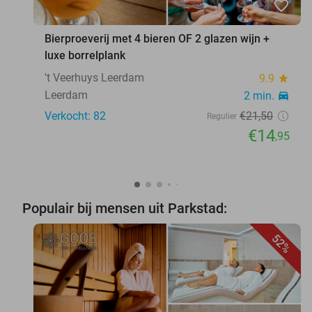
favorite_border
Bierproeverij met 4 bieren OF 2 glazen wijn +
luxe borrelplank
't Veerhuys Leerdam
9.9
star
Leerdam
2 min.
directions_car
Verkocht: 82
€21
,50
Regulier
€14
,95
Populair bij mensen uit Parkstad:
52%