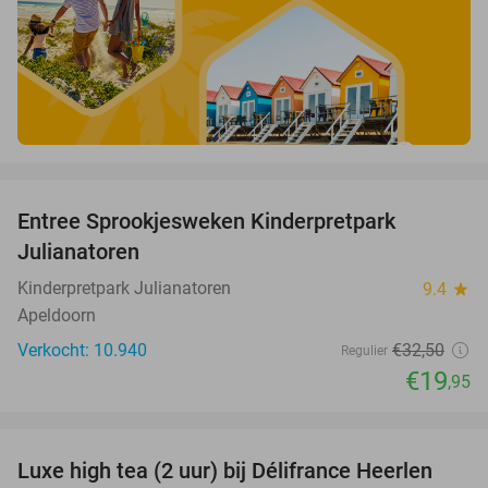
favorite_border
Entree Sprookjesweken Kinderpretpark
39%
Julianatoren
Kinderpretpark Julianatoren
9.4
star
Apeldoorn
Verkocht: 10.940
€32
,50
Regulier
€19
,95
favorite_border
Luxe high tea (2 uur) bij Délifrance Heerlen
31%