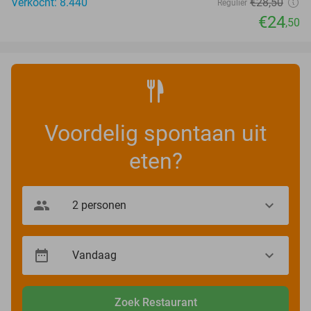
Verkocht: 8.440
€28
,50
Regulier
€24
,50
Voordelig spontaan uit
eten?
Zoek Restaurant