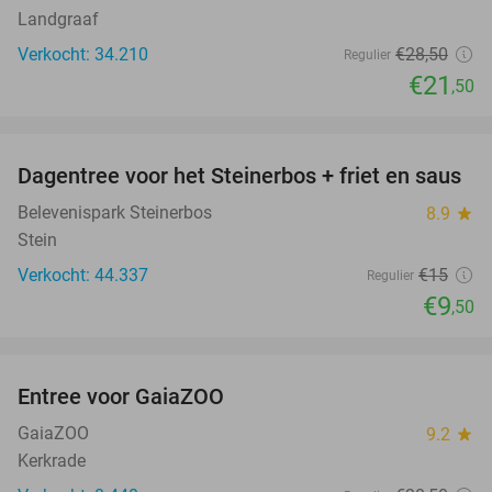
Landgraaf
Verkocht: 34.210
€28
,50
Regulier
€21
,50
favorite_border
Dagentree voor het Steinerbos + friet en saus
37%
Belevenispark Steinerbos
8.9
star
Stein
Verkocht: 44.337
€15
Regulier
€9
,50
favorite_border
Entree voor GaiaZOO
14%
GaiaZOO
9.2
star
Kerkrade