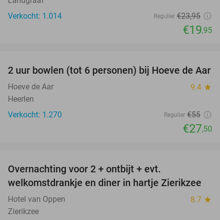
Landgraaf
Verkocht: 1.014
€23
,95
Regulier
€19
,95
favorite_border
2 uur bowlen (tot 6 personen) bij Hoeve de Aar
50%
Hoeve de Aar
9.4
star
Heerlen
Verkocht: 1.270
€55
Regulier
€27
,50
favorite_border
Overnachting voor 2 + ontbijt + evt.
49%
welkomstdrankje en diner in hartje Zierikzee
Hotel van Oppen
8.7
star
Zierikzee