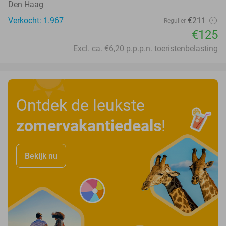
Den Haag
Verkocht: 1.967
€211
Regulier
€125
Excl. ca. €6,20 p.p.p.n. toeristenbelasting
Ontdek de leukste
zomervakantiedeals
!
Bekijk nu