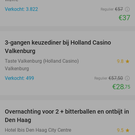
Verkocht: 3.822
€57
Regulier
€37
favorite_border
3-gangen keuzediner bij Holland Casino
50%
Valkenburg
Taste Valkenburg (Holland Casino)
9.8
star
Valkenburg
Verkocht: 499
€57
,50
Regulier
€28
,75
favorite_border
Overnachting voor 2 + bitterballen en ontbijt in
41%
Den Haag
Hotel Ibis Den Haag City Centre
9.5
star