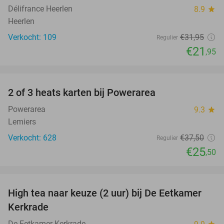
Délifrance Heerlen
8.9
star
Heerlen
Verkocht: 109
€31
,95
Regulier
€21
,95
favorite_border
2 of 3 heats karten bij Powerarea
32%
Powerarea
9.3
star
Lemiers
Verkocht: 628
€37
,50
Regulier
€25
,50
favorite_border
High tea naar keuze (2 uur) bij De Eetkamer
38%
Kerkrade
De Eetkamer Kerkrade