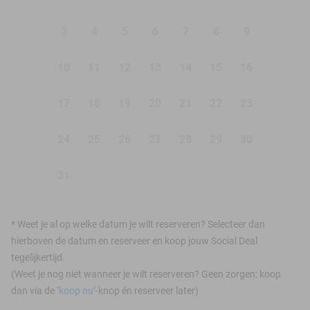
3
4
5
6
7
8
9
10
11
12
13
14
15
16
17
18
19
20
21
22
23
24
25
26
27
28
29
30
31
*
Weet je al op welke datum je wilt reserveren? Selecteer dan
hierboven de datum en reserveer en koop jouw Social Deal
tegelijkertijd.
(Weet je nog niet wanneer je wilt reserveren? Geen zorgen: koop
dan via de ‘
koop nu
’-knop én reserveer later)