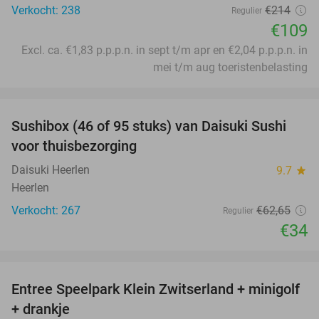
Verkocht: 238
€214
Regulier
€109
Excl. ca. €1,83 p.p.p.n. in sept t/m apr en €2,04 p.p.p.n. in
mei t/m aug toeristenbelasting
favorite_border
Sushibox (46 of 95 stuks) van Daisuki Sushi
46%
voor thuisbezorging
Daisuki Heerlen
9.7
star
Heerlen
Verkocht: 267
€62
,65
Regulier
€34
favorite_border
Entree Speelpark Klein Zwitserland + minigolf
38%
+ drankje