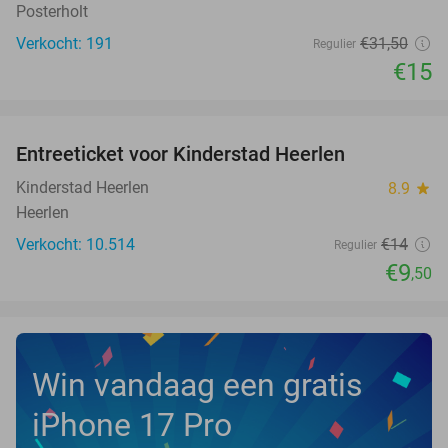
Posterholt
Verkocht: 191
€31
,50
Regulier
€15
favorite_border
Entreeticket voor Kinderstad Heerlen
32%
Kinderstad Heerlen
8.9
star
Heerlen
Verkocht: 10.514
€14
Regulier
€9
,50
Win vandaag een gratis
iPhone 17 Pro