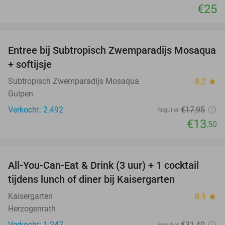
€25
favorite_border
Entree bij Subtropisch Zwemparadijs Mosaqua
25%
+ softijsje
Subtropisch Zwemparadijs Mosaqua
8.2
star
Gulpen
Verkocht: 2.492
€17
,95
Regulier
€13
,50
favorite_border
All-You-Can-Eat & Drink (3 uur) + 1 cocktail
33%
tijdens lunch of diner bij Kaisergarten
Kaisergarten
8.9
star
Herzogenrath
Verkocht: 1.247
€31
,40