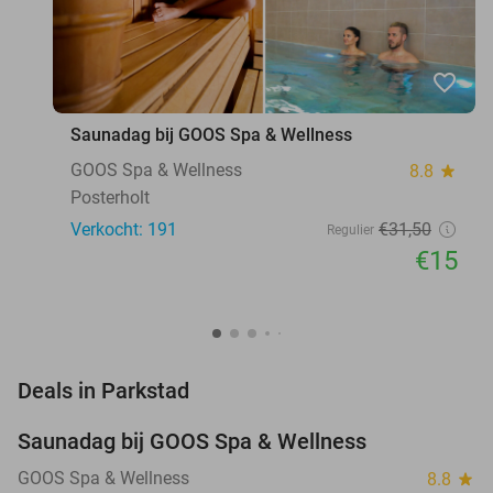
favorite_border
Saunadag bij GOOS Spa & Wellness
GOOS Spa & Wellness
8.8
star
Posterholt
Verkocht: 191
€31
,50
Regulier
€15
favorite_border
Deals in Parkstad
Saunadag bij GOOS Spa & Wellness
52%
GOOS Spa & Wellness
8.8
star