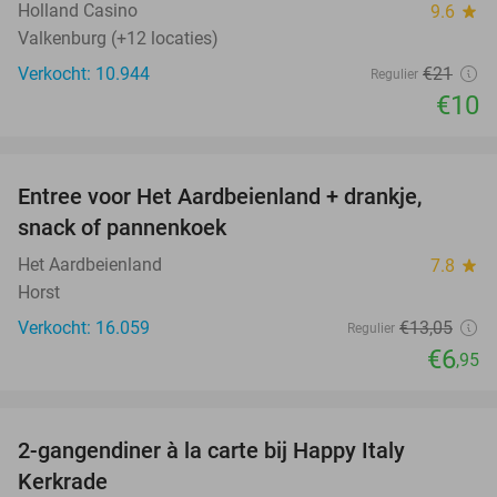
Holland Casino
9.6
star
Valkenburg (+12 locaties)
Verkocht: 10.944
€21
Regulier
€10
favorite_border
Entree voor Het Aardbeienland + drankje,
47%
snack of pannenkoek
Het Aardbeienland
7.8
star
Horst
Verkocht: 16.059
€13
,05
Regulier
€6
,95
favorite_border
2-gangendiner à la carte bij Happy Italy
35%
Kerkrade