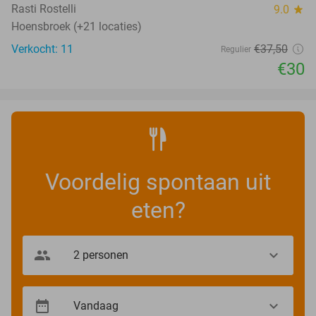
TODAY
Rasti Rostelli
9.0
star
Hoensbroek (+21 locaties)
Verkocht: 11
€37
,50
Regulier
€30
Voordelig spontaan uit
eten?