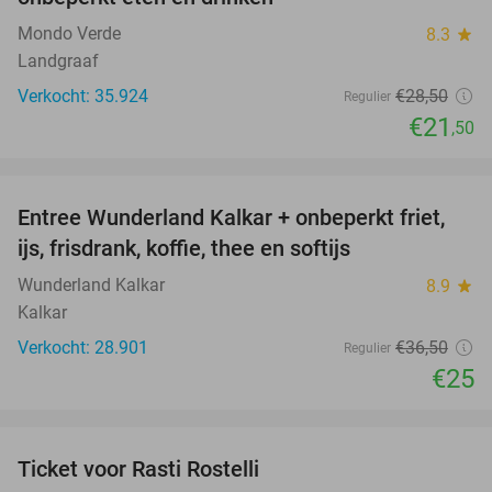
Mondo Verde
8.3
star
Landgraaf
Verkocht: 35.924
€28
,50
Regulier
€21
,50
favorite_border
Entree Wunderland Kalkar + onbeperkt friet,
32%
ijs, frisdrank, koffie, thee en softijs
Wunderland Kalkar
8.9
star
Kalkar
Verkocht: 28.901
€36
,50
Regulier
€25
favorite_border
Ticket voor Rasti Rostelli
20%
NEW