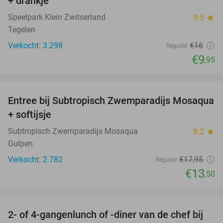
+ drankje
Speelpark Klein Zwitserland
9.5
star
Tegelen
Verkocht: 3.298
€16
Regulier
€9
,95
favorite_border
Entree bij Subtropisch Zwemparadijs Mosaqua
25%
+ softijsje
Subtropisch Zwemparadijs Mosaqua
8.2
star
Gulpen
Verkocht: 2.782
€17
,95
Regulier
€13
,50
favorite_border
2- of 4-gangenlunch of -diner van de chef bij
38%