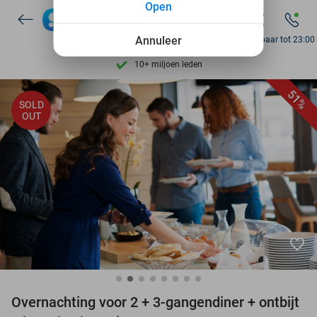
Open
7 dagen per week beschikbaar
10+ miljoen leden
Annuleer
Bereikbaar tot 23:00
9,4
op basis van
206.479 reviews
Ontdek 15.000+ deals
51%
SOLD
7 dagen per week beschikbaar
OUT
10+ miljoen leden
favorite_border
Overnachting voor 2 + 3-gangendiner + ontbijt