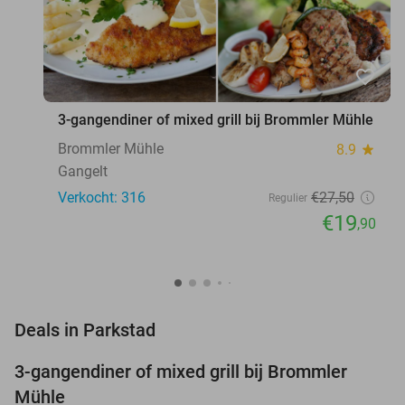
favorite_border
3-gangendiner of mixed grill bij Brommler Mühle
Brommler Mühle
8.9
star
Gangelt
Verkocht: 316
€27
,50
Regulier
€19
,90
favorite_border
Deals in Parkstad
3-gangendiner of mixed grill bij Brommler
28%
Mühle