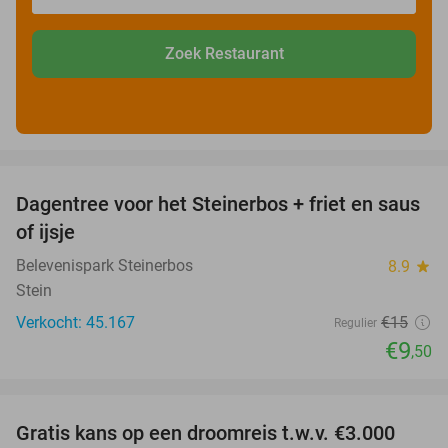
Zoek Restaurant
favorite_border
Dagentree voor het Steinerbos + friet en saus
37%
of ijsje
Belevenispark Steinerbos
8.9
star
Stein
Verkocht: 45.167
€15
Regulier
€9
,50
favorite_border
Gratis kans op een droomreis t.w.v. €3.000