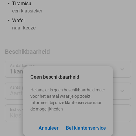
Tiramisu
een klassieker
Wafel
naar keuze
Beschikbaarheid
Aantal kamers:
1 kamer
Geen beschikbaarheid
Aantal personen:
Helaas, er is geen beschikbaarheid meer
Aantal personen
voor het aantal waar je op zoekt.
Informeer bij onze klantenservice naar
de mogelijkheden
Inchecken
Uitchecken
Kies datum
Kies datum
Annuleer
Bel klantenservice
augustus 2026