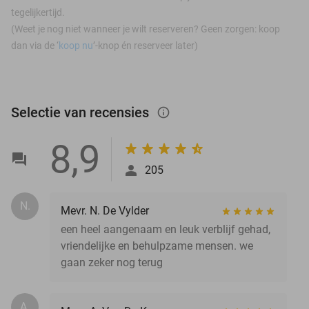
tegelijkertijd.
(Weet je nog niet wanneer je wilt reserveren? Geen zorgen: koop
dan via de ‘
koop nu
’-knop én reserveer later)
Selectie van recensies
info_outlined
8,9
205
N.
Mevr. N. De Vylder
een heel aangenaam en leuk verblijf gehad,
vriendelijke en behulpzame mensen. we
gaan zeker nog terug
A.