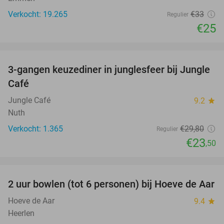
Verkocht: 19.265
€33
Regulier
€25
favorite_border
3-gangen keuzediner in junglesfeer bij Jungle
21%
Café
Jungle Café
9.2
star
Nuth
Verkocht: 1.365
€29
,80
Regulier
€23
,50
favorite_border
2 uur bowlen (tot 6 personen) bij Hoeve de Aar
50%
Hoeve de Aar
9.4
star
Heerlen