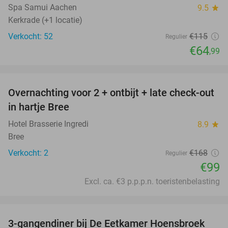
Spa Samui Aachen
9.5
star
Kerkrade (+1 locatie)
Verkocht: 52
€115
Regulier
€64
,99
favorite_border
Overnachting voor 2 + ontbijt + late check-out
41%
NEW
in hartje Bree
TODAY
Hotel Brasserie Ingredi
8.9
star
Bree
Verkocht: 2
€168
Regulier
€99
Excl. ca. €3 p.p.p.n. toeristenbelasting
favorite_border
3-gangendiner bij De Eetkamer Hoensbroek
44%