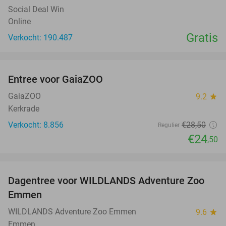
Social Deal Win
Online
Gratis
Verkocht: 190.487
favorite_border
Entree voor GaiaZOO
14%
GaiaZOO
9.2
star
Kerkrade
Verkocht: 8.856
€28
,50
Regulier
€24
,50
favorite_border
Dagentree voor WILDLANDS Adventure Zoo
24%
Emmen
WILDLANDS Adventure Zoo Emmen
9.6
star
Emmen