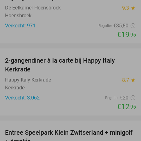
De Eetkamer Hoensbroek
9.3
star
Hoensbroek
Verkocht: 971
€35
,80
Regulier
€19
,95
favorite_border
2-gangendiner à la carte bij Happy Italy
35%
Kerkrade
Happy Italy Kerkrade
8.7
star
Kerkrade
Verkocht: 3.062
€20
Regulier
€12
,95
favorite_border
Entree Speelpark Klein Zwitserland + minigolf
38%