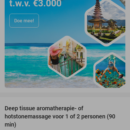
t.w.v. €3.000
Doe mee!
favorite_border
Deep tissue aromatherapie- of
43%
hotstonemassage voor 1 of 2 personen (90
min)