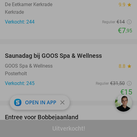
De Eetkamer Kerkrade
9.9
star
Kerkrade
Verkocht: 244
€14
Regulier
€7
,95
favorite_border
Saunadag bij GOOS Spa & Wellness
52%
GOOS Spa & Wellness
8.8
star
Posterholt
Verkocht: 245
€31
,50
Regulier
€15
favorite_border
close
OPEN IN APP
Entree voor Bobbejaanland
42%
Bobbejaanland
Uitverkocht!
9.1
star
Lichtaart