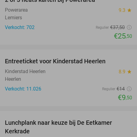
32%
Powerarea
9.3
star
Lemiers
Verkocht: 702
€37
,50
Regulier
€25
,50
favorite_border
Entreeticket voor Kinderstad Heerlen
32%
Kinderstad Heerlen
8.9
star
Heerlen
Verkocht: 11.026
€14
Regulier
€9
,50
favorite_border
Lunchplank naar keuze bij De Eetkamer
43%
Kerkrade