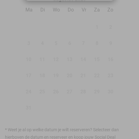
Ma
Di
Wo
Do
Vr
Za
Zo
1
2
3
4
5
6
7
8
9
10
11
12
13
14
15
16
17
18
19
20
21
22
23
24
25
26
27
28
29
30
31
*
Weet je al op welke datum je wilt reserveren? Selecteer dan
hierboven de datum en reserveer en koop jouw Social Deal