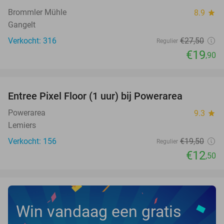
Brommler Mühle
8.9
star
Gangelt
Verkocht: 316
€27
,50
Regulier
€19
,90
favorite_border
Entree Pixel Floor (1 uur) bij Powerarea
36%
Powerarea
9.3
star
Lemiers
Verkocht: 156
€19
,50
Regulier
€12
,50
Win vandaag een gratis