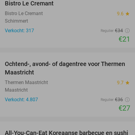
Bistro Le Cremant
Bistro Le Cremant
9.6
star
Schimmert
Verkocht: 317
€34
Regulier
€21
favorite_border
Ochtend-, avond- of dagentree voor Thermen
25%
Maastricht
Thermen Maastricht
9.7
star
Maastricht
Verkocht: 4.807
€36
Regulier
€27
favorite_border
All-You-Can-Eat Koreaanse barbecue en sushi