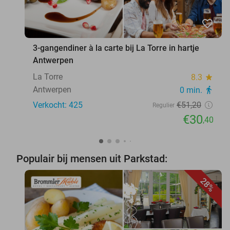
favorite_border
3-gangendiner à la carte bij La Torre in hartje
Antwerpen
La Torre
8.3
star
Antwerpen
0 min.
directions_walk
Verkocht: 425
€51
,20
Regulier
€30
,40
Populair bij mensen uit Parkstad:
28%