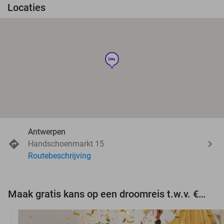
Locaties
hotel
Antwerpen
Handschoenmarkt 15
Routebeschrijving
Maak gratis kans op een droomreis t.w.v. €3.000!