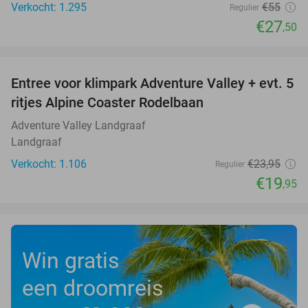
Verkocht: 1.295
€55
Regulier
€27
,50
favorite_border
Entree voor klimpark Adventure Valley + evt. 5
17%
ritjes Alpine Coaster Rodelbaan
Adventure Valley Landgraaf
Landgraaf
Verkocht: 1.106
€23
,95
Regulier
€19
,95
Win gratis
een droomreis