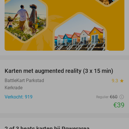
favorite_border
Karten met augmented reality (3 x 15 min)
35%
BattleKart Parkstad
9.3
star
Kerkrade
Verkocht: 919
€60
Regulier
€39
favorite_border
2 of 3 heats karten bij Powerarea