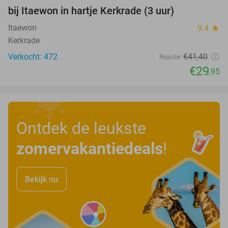
28%
bij Itaewon in hartje Kerkrade (3 uur)
Itaewon
9.4
star
Kerkrade
Verkocht: 472
€41
,40
Regulier
€29
,95
Ontdek de leukste
zomervakantiedeals
!
Bekijk nu