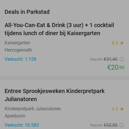
favorite_border
Deals in Parkstad
All-You-Can-Eat & Drink (3 uur) + 1 cocktail
33%
tijdens lunch of diner bij Kaisergarten
Kaisergarten
8.9
star
Herzogenrath
Verkocht: 1.159
€31
,40
Regulier
€20
,90
favorite_border
Entree Sprookjesweken Kinderpretpark
39%
Julianatoren
Kinderpretpark Julianatoren
9.4
star
Apeldoorn
Verkocht: 10.583
€32
,50
Regulier