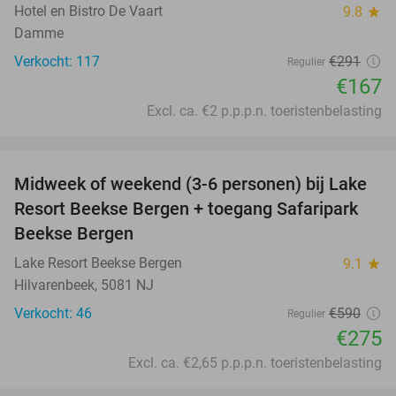
Hotel en Bistro De Vaart
9.8
star
Damme
Verkocht: 117
€291
Regulier
€167
Excl. ca. €2 p.p.p.n. toeristenbelasting
favorite_border
Midweek of weekend (3-6 personen) bij Lake
53%
Resort Beekse Bergen + toegang Safaripark
Beekse Bergen
Lake Resort Beekse Bergen
9.1
star
Hilvarenbeek, 5081 NJ
Verkocht: 46
€590
Regulier
€275
Excl. ca. €2,65 p.p.p.n. toeristenbelasting
favorite_border