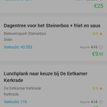
€25
favorite_border
Dagentree voor het Steinerbos + friet en saus
37%
Belevenispark Steinerbos
8.9
star
Stein
Verkocht: 43.553
€15
Regulier
€9
,50
favorite_border
Lunchplank naar keuze bij De Eetkamer
43%
Kerkrade
De Eetkamer Kerkrade
9.9
star
Kerkrade
Verkocht: 116
€14
Regulier