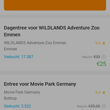
favorite_border
Dagentree voor WILDLANDS Adventure Zoo
24%
Emmen
WILDLANDS Adventure Zoo Emmen
9.6
star
Emmen
Verkocht: 17.387
€33
Regulier
€25
favorite_border
Entree voor Movie Park Germany
38%
Movie Park Germany
9.4
star
Bottrop
Verkocht: 5.522
€59
,90
Regulier