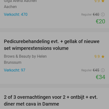
Giga Arena Aachen
9.9
star
Aachen
Verkocht: 470
€40
Regulier
€20
favorite_border
Pedicurebehandeling evt. + gellak of nieuwe
24%
set wimperextensions volume
Brows & Beauty by Helen
9.9
star
Brunssum
Verkocht: 97
€45
Regulier
€34
favorite_border
2 of 3 overnachtingen voor 2 + ontbijt + evt.
43%
diner met cava in Damme