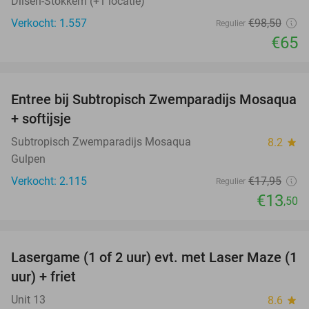
Dilsen-Stokkem (+1 locatie)
Verkocht: 1.557
€98
,50
Regulier
€65
favorite_border
Entree bij Subtropisch Zwemparadijs Mosaqua
25%
+ softijsje
Subtropisch Zwemparadijs Mosaqua
8.2
star
Gulpen
Verkocht: 2.115
€17
,95
Regulier
€13
,50
favorite_border
Lasergame (1 of 2 uur) evt. met Laser Maze (1
22%
uur) + friet
Unit 13
8.6
star