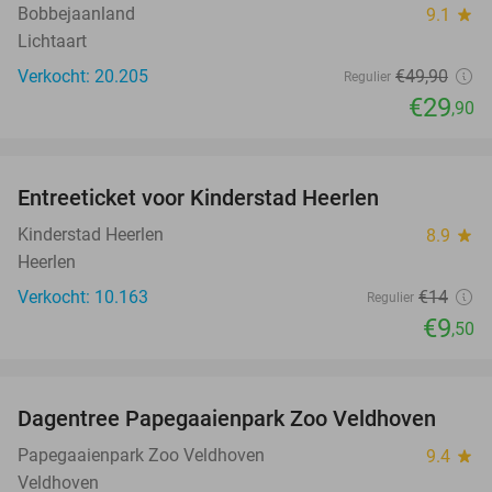
Bobbejaanland
9.1
star
Lichtaart
Verkocht: 20.205
€49
,90
Regulier
€29
,90
favorite_border
Entreeticket voor Kinderstad Heerlen
32%
Kinderstad Heerlen
8.9
star
Heerlen
Verkocht: 10.163
€14
Regulier
€9
,50
favorite_border
Dagentree Papegaaienpark Zoo Veldhoven
26%
Papegaaienpark Zoo Veldhoven
9.4
star
Veldhoven