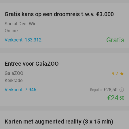
Gratis kans op een droomreis t.w.v. €3.000
Social Deal Win
Online
Gratis
Verkocht: 183.312
favorite_border
Entree voor GaiaZOO
14%
GaiaZOO
9.2
star
Kerkrade
Verkocht: 7.946
€28
,50
Regulier
€24
,50
favorite_border
Karten met augmented reality (3 x 15 min)
35%