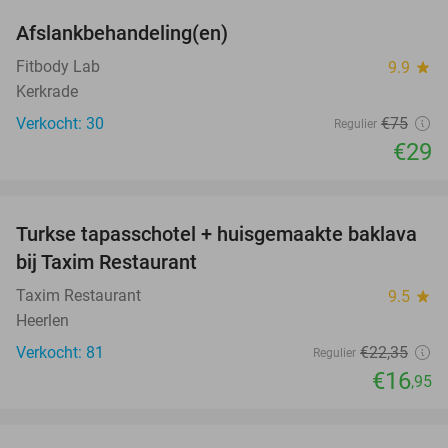
Afslankbehandeling(en)
61%
Fitbody Lab
9.9
star
Kerkrade
Verkocht: 30
€75
Regulier
€29
favorite_border
Turkse tapasschotel + huisgemaakte baklava
24%
bij Taxim Restaurant
Taxim Restaurant
9.5
star
Heerlen
Verkocht: 81
€22
,35
Regulier
€16
,95
favorite_border