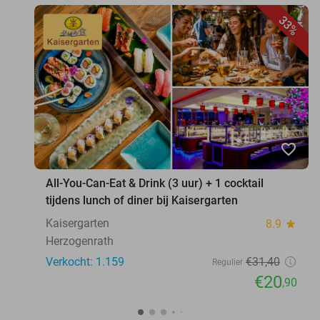
33%
favorite_border
All-You-Can-Eat & Drink (3 uur) + 1 cocktail
tijdens lunch of diner bij Kaisergarten
Kaisergarten
8.9
star
Herzogenrath
Verkocht: 1.159
€31
,40
Regulier
€20
,90