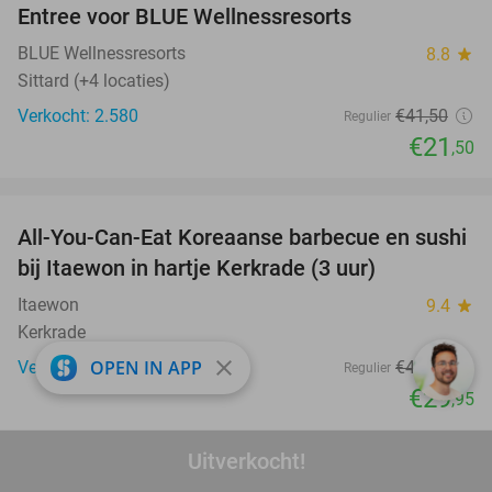
Entree voor BLUE Wellnessresorts
48%
BLUE Wellnessresorts
8.8
star
Sittard (+4 locaties)
Verkocht: 2.580
€41
,50
Regulier
€21
,50
favorite_border
All-You-Can-Eat Koreaanse barbecue en sushi
28%
bij Itaewon in hartje Kerkrade (3 uur)
Itaewon
9.4
star
Kerkrade
close
OPEN IN APP
Verkocht: 403
€41
,40
Regulier
€29
,95
favorite_border
Uitverkocht!
Entree Speelpark Klein Zwitserland + minigolf