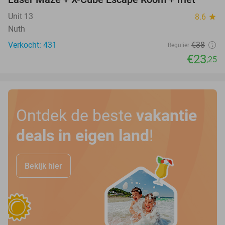
39%
Unit 13
8.6
star
Nuth
Verkocht: 431
€38
Regulier
€23
,25
Ontdek de beste
vakantie
deals in eigen land
!
Bekijk hier