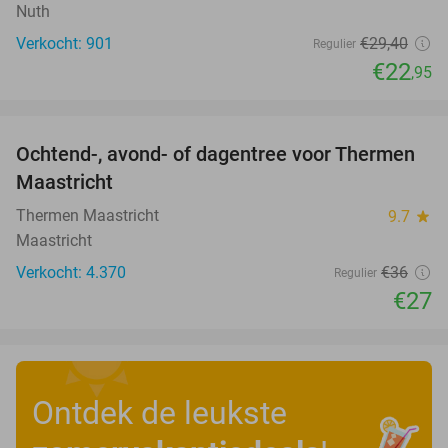
Nuth
Verkocht: 901
€29
,40
Regulier
€22
,95
favorite_border
Ochtend-, avond- of dagentree voor Thermen
25%
Maastricht
Thermen Maastricht
9.7
star
Maastricht
Verkocht: 4.370
€36
Regulier
€27
Ontdek de leukste