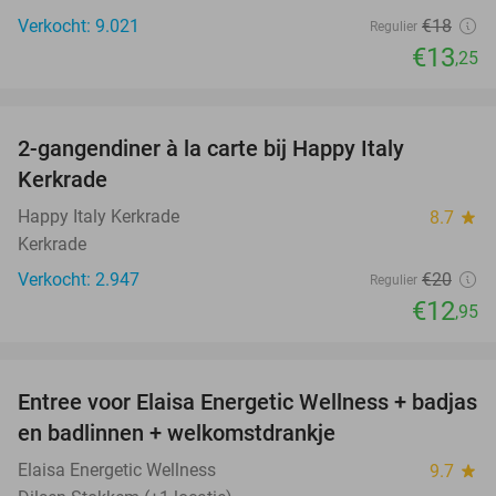
Verkocht: 9.021
€18
Regulier
€13
,25
favorite_border
2-gangendiner à la carte bij Happy Italy
35%
Kerkrade
Happy Italy Kerkrade
8.7
star
Kerkrade
Verkocht: 2.947
€20
Regulier
€12
,95
favorite_border
Entree voor Elaisa Energetic Wellness + badjas
34%
en badlinnen + welkomstdrankje
Elaisa Energetic Wellness
9.7
star