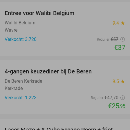
Entree voor Walibi Belgium
35%
Walibi Belgium
9.4
star
Wavre
Verkocht: 3.720
€57
Regulier
€37
favorite_border
4-gangen keuzediner bij De Beren
46%
De Beren Kerkrade
9.5
star
Kerkrade
Verkocht: 1.223
€47
,70
Regulier
€25
,95
favorite_border
Laser Maze + X-Cube Escape Room + friet