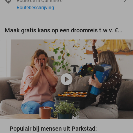
Route de la Quintine 6
Routebeschrijving
Maak gratis kans op een droomreis t.w.v. €3.000!
play_circle
Populair bij mensen uit Parkstad: