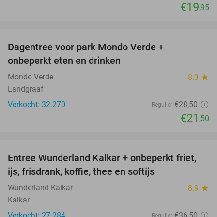
€19
,95
favorite_border
Dagentree voor park Mondo Verde +
25%
onbeperkt eten en drinken
Mondo Verde
8.3
star
Landgraaf
Verkocht: 32.270
€28
,50
Regulier
€21
,50
favorite_border
Entree Wunderland Kalkar + onbeperkt friet,
32%
ijs, frisdrank, koffie, thee en softijs
Wunderland Kalkar
8.9
star
Kalkar
Verkocht: 27.284
€36
,50
Regulier