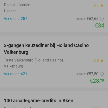
Daisuki Heerlen
9.7
star
Heerlen
Verkocht: 257
€62
,65
Regulier
€34
favorite_border
3-gangen keuzediner bij Holland Casino
50%
Valkenburg
Taste Valkenburg (Holland Casino)
9.8
star
Valkenburg
Verkocht: 421
€57
,50
Regulier
€28
,75
favorite_border
100 arcadegame-credits in Aken
50%