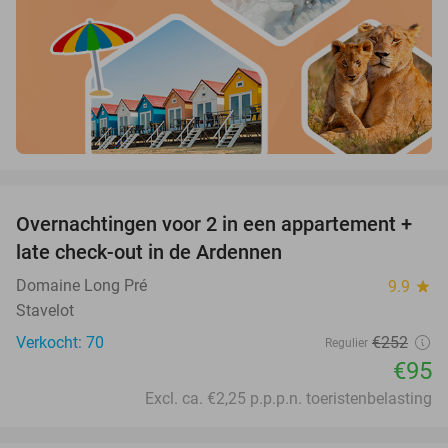
favorite_border
Overnachtingen voor 2 in een appartement +
62%
late check-out in de Ardennen
Domaine Long Pré
9.9
star
Stavelot
Verkocht: 70
€252
Regulier
€95
Excl. ca. €2,25 p.p.p.n. toeristenbelasting
favorite_border