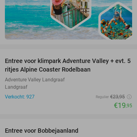
favorite_border
Entree voor klimpark Adventure Valley + evt. 5
17%
ritjes Alpine Coaster Rodelbaan
Adventure Valley Landgraaf
Landgraaf
Verkocht: 927
€23
,95
Regulier
€19
,95
favorite_border
Entree voor Bobbejaanland
40%