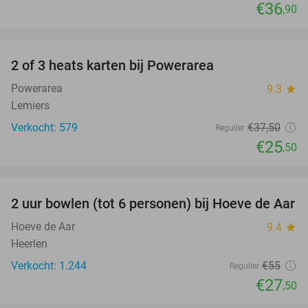
€36
,90
favorite_border
2 of 3 heats karten bij Powerarea
32%
Powerarea
9.3
star
Lemiers
Verkocht: 579
€37
,50
Regulier
€25
,50
favorite_border
2 uur bowlen (tot 6 personen) bij Hoeve de Aar
50%
Hoeve de Aar
9.4
star
Heerlen
Verkocht: 1.244
€55
Regulier
€27
,50
favorite_border