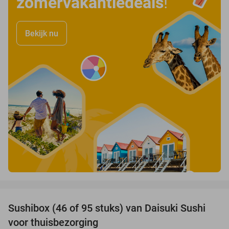
zomervakantiedeals
!
Bekijk nu
favorite_border
Sushibox (46 of 95 stuks) van Daisuki Sushi
46%
voor thuisbezorging