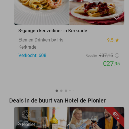
favorite_border
3-gangen keuzediner in Kerkrade
Eten en Drinken by Iris
9.5
star
Kerkrade
Verkocht: 608
€37
,15
Regulier
€27
,95
Deals in de buurt van Hotel de Pionier
48%