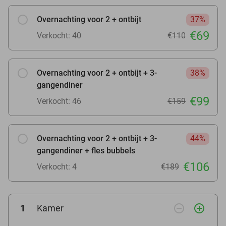
Overnachting voor 2 + ontbijt
37%
€69
Verkocht: 40
€110
Overnachting voor 2 + ontbijt + 3-
38%
gangendiner
€99
Verkocht: 46
€159
Overnachting voor 2 + ontbijt + 3-
44%
gangendiner + fles bubbels
€106
Verkocht: 4
€189
remove_circle_outline
add_circle_outline
1
Kamer