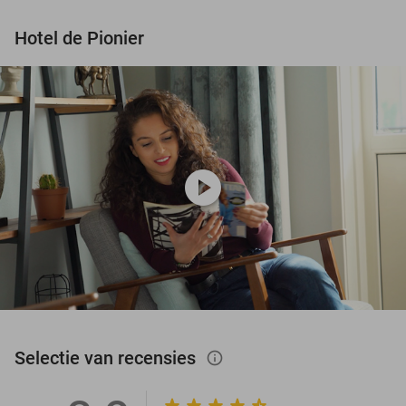
Hotel de Pionier
play_circle
Selectie van recensies
info_outlined