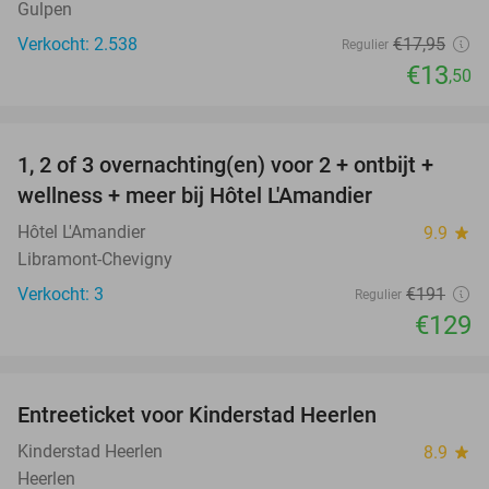
Gulpen
Verkocht: 2.538
€17
,95
Regulier
€13
,50
favorite_border
1, 2 of 3 overnachting(en) voor 2 + ontbijt +
32%
NEW
wellness + meer bij Hôtel L'Amandier
TODAY
Hôtel L'Amandier
9.9
star
Libramont-Chevigny
Verkocht: 3
€191
Regulier
€129
favorite_border
Entreeticket voor Kinderstad Heerlen
32%
Kinderstad Heerlen
8.9
star
Heerlen