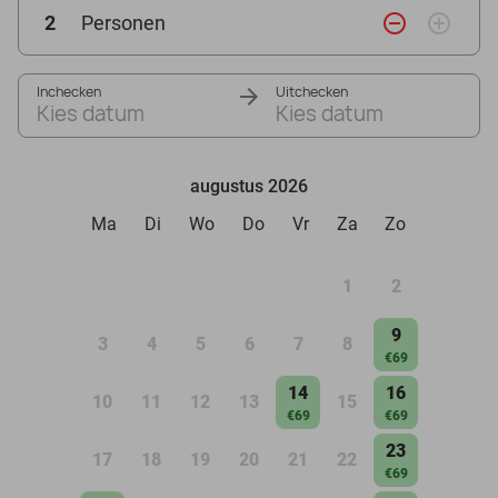
remove_circle_outline
add_circle_outline
2
Personen
Inchecken
Uitchecken
Kies datum
Kies datum
augustus 2026
Ma
Di
Wo
Do
Vr
Za
Zo
1
2
9
3
4
5
6
7
8
€69
14
16
10
11
12
13
15
€69
€69
23
17
18
19
20
21
22
€69