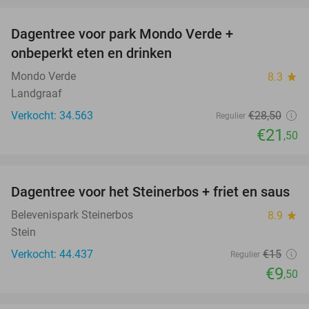
Dagentree voor park Mondo Verde +
25%
onbeperkt eten en drinken
Mondo Verde
8.3
star
Landgraaf
Verkocht: 34.563
€28
,50
Regulier
€21
,50
favorite_border
Dagentree voor het Steinerbos + friet en saus
37%
Belevenispark Steinerbos
8.9
star
Stein
Verkocht: 44.437
€15
Regulier
€9
,50
favorite_border