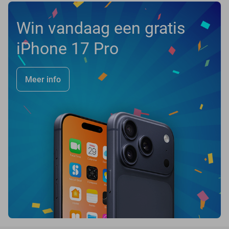
Win vandaag een gratis
iPhone 17 Pro
Meer info
favorite_border