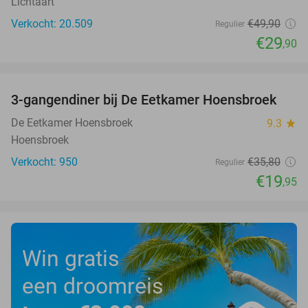
Lichtaart
Verkocht: 20.509
€49
,90
Regulier
€29
,90
favorite_border
3-gangendiner bij De Eetkamer Hoensbroek
44%
De Eetkamer Hoensbroek
9.3
star
Hoensbroek
Verkocht: 950
€35
,80
Regulier
€19
,95
Win gratis
een droomreis