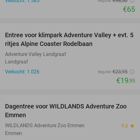
Verkocht: 1.585
€98
,50
Regulier
€65
favorite_border
Entree voor klimpark Adventure Valley + evt. 5
17%
ritjes Alpine Coaster Rodelbaan
Adventure Valley Landgraaf
Landgraaf
Verkocht: 1.026
€23
,95
Regulier
€19
,95
favorite_border
Dagentree voor WILDLANDS Adventure Zoo
24%
Emmen
WILDLANDS Adventure Zoo Emmen
9.6
star
Emmen