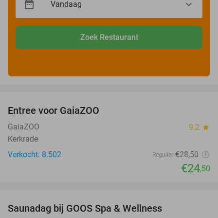
Zoek Restaurant
favorite_border
Entree voor GaiaZOO
14%
GaiaZOO
9.2
star
Kerkrade
Verkocht: 8.502
€28
,50
Regulier
€24
,50
favorite_border
Saunadag bij GOOS Spa & Wellness
52%