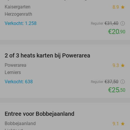
Kaisergarten
8.9
star
Herzogenrath
Verkocht: 1.258
€31
,40
Regulier
€20
,90
favorite_border
2 of 3 heats karten bij Powerarea
32%
Powerarea
9.3
star
Lemiers
Verkocht: 638
€37
,50
Regulier
€25
,50
favorite_border
Entree voor Bobbejaanland
40%
Bobbejaanland
9.1
star