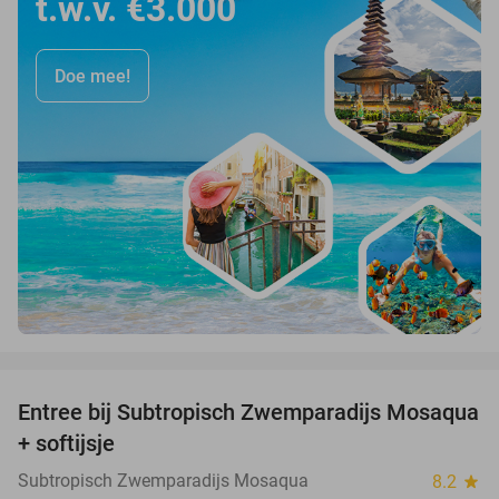
t.w.v. €3.000
Doe mee!
favorite_border
Entree bij Subtropisch Zwemparadijs Mosaqua
25%
+ softijsje
Subtropisch Zwemparadijs Mosaqua
8.2
star