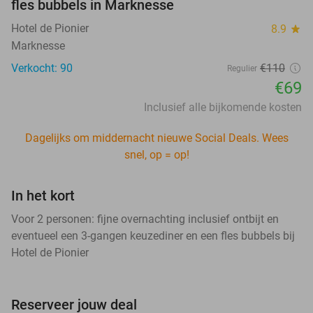
fles bubbels in Marknesse
Hotel de Pionier
8.9
star
Marknesse
Verkocht: 90
€110
Regulier
€69
Inclusief alle bijkomende kosten
Dagelijks om middernacht nieuwe Social Deals. Wees
snel, op = op!
In het kort
Voor 2 personen: fijne overnachting inclusief ontbijt en
eventueel een 3-gangen keuzediner en een fles bubbels bij
Hotel de Pionier
Reserveer jouw deal