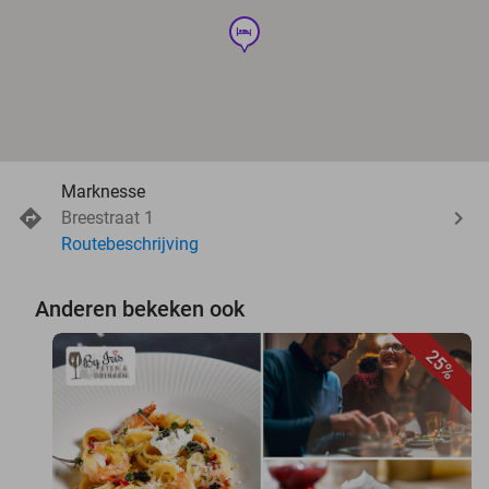
hotel
Marknesse
Breestraat 1
Routebeschrijving
Anderen bekeken ook
25%