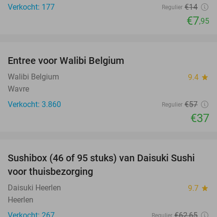
Verkocht: 177
€14
Regulier
€7
,95
favorite_border
Entree voor Walibi Belgium
35%
Walibi Belgium
9.4
star
Wavre
Verkocht: 3.860
€57
Regulier
€37
favorite_border
Sushibox (46 of 95 stuks) van Daisuki Sushi
46%
voor thuisbezorging
Daisuki Heerlen
9.7
star
Heerlen
Verkocht: 267
€62
,65
Regulier