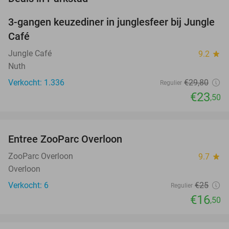
3-gangen keuzediner in junglesfeer bij Jungle
21%
Café
Jungle Café
9.2
star
Nuth
Verkocht: 1.336
€29
,80
Regulier
€23
,50
favorite_border
Entree ZooParc Overloon
34%
NEW
TODAY
ZooParc Overloon
9.7
star
Overloon
Verkocht: 6
€25
Regulier
€16
,50