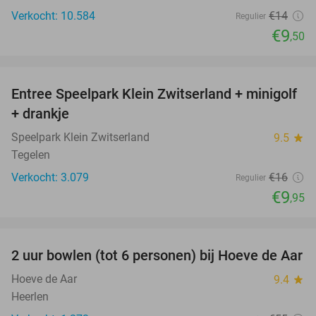
Verkocht: 10.584
€14
Regulier
€9
,50
favorite_border
Entree Speelpark Klein Zwitserland + minigolf
38%
+ drankje
Speelpark Klein Zwitserland
9.5
star
Tegelen
Verkocht: 3.079
€16
Regulier
€9
,95
favorite_border
2 uur bowlen (tot 6 personen) bij Hoeve de Aar
50%
Hoeve de Aar
9.4
star
Heerlen