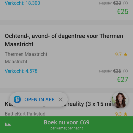
Verkocht: 18.300
€33
Regulier
€25
favorite_border
Ochtend-, avond- of dagentree voor Thermen
25%
Maastricht
Thermen Maastricht
9.7
star
Maastricht
Verkocht: 4.578
€36
Regulier
€27
favorite_border
close
OPEN IN APP
Karten met augmented reality (3 x 15 min)
35%
BattleKart Parkstad
9.3
star
Kerkrade
Boek nu voor €69
hotel
shopping_cart
Boek nu
navigate_next
per kamer, per nacht
Verkocht: 891
€60
Regulier