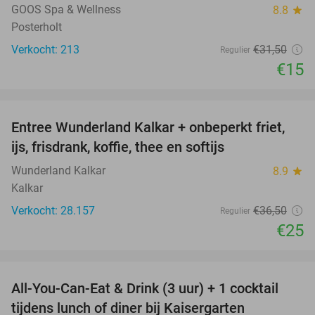
GOOS Spa & Wellness
8.8
star
Posterholt
Verkocht: 213
€31
,50
Regulier
€15
favorite_border
Entree Wunderland Kalkar + onbeperkt friet,
32%
ijs, frisdrank, koffie, thee en softijs
Wunderland Kalkar
8.9
star
Kalkar
Verkocht: 28.157
€36
,50
Regulier
€25
favorite_border
All-You-Can-Eat & Drink (3 uur) + 1 cocktail
33%
tijdens lunch of diner bij Kaisergarten