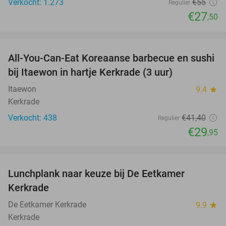
Verkocht: 1.273
€55
Regulier
€27
,50
favorite_border
All-You-Can-Eat Koreaanse barbecue en sushi
28%
bij Itaewon in hartje Kerkrade (3 uur)
Itaewon
9.4
star
Kerkrade
Verkocht: 438
€41
,40
Regulier
€29
,95
favorite_border
Lunchplank naar keuze bij De Eetkamer
43%
Kerkrade
De Eetkamer Kerkrade
9.9
star
Kerkrade