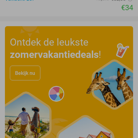
€34
Ontdek de leukste
zomervakantiedeals
!
Bekijk nu