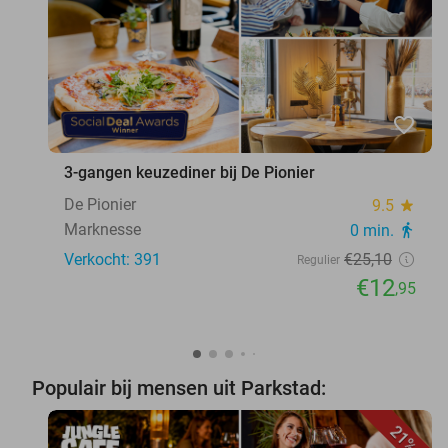
favorite_border
3-gangen keuzediner bij De Pionier
De Pionier
9.5
star
Marknesse
0 min.
directions_walk
Verkocht: 391
€25
,10
Regulier
€12
,95
Populair bij mensen uit Parkstad:
21%