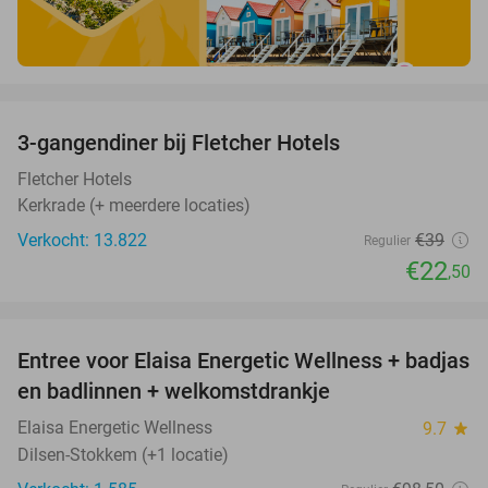
favorite_border
3-gangendiner bij Fletcher Hotels
42%
Fletcher Hotels
Kerkrade (+ meerdere locaties)
Verkocht: 13.822
€39
Regulier
€22
,50
favorite_border
Entree voor Elaisa Energetic Wellness + badjas
34%
en badlinnen + welkomstdrankje
Elaisa Energetic Wellness
9.7
star
Dilsen-Stokkem (+1 locatie)