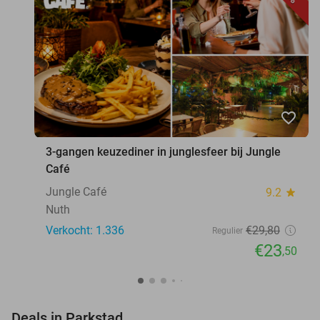
favorite_border
3-gangen keuzediner in junglesfeer bij Jungle
Café
Jungle Café
9.2
star
Nuth
Verkocht: 1.336
€29
,80
Regulier
€23
,50
favorite_border
Deals in Parkstad